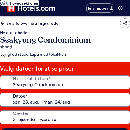
Gå til hovedsektionen
Hent appen
Se alle overnatningssteder
Hele lejligheden
Seakyung Condominium
2.5-
stjernet
Lejlighed i Lapu-Lapu med tekøkken
overnatningssted
Vælg datoer for at se priser
Hvor skal du hen?
Datoer
Gæster