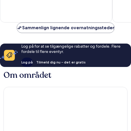
af
af
10,
10,
Fantastisk,
Godt,
13
159
anmeldelser
anmelde
Sammenlign lignende overnatningssteder
Log på for at se tilgængelige rabatter og fordele. Flere
fordele til flere eventyr.
Log på
Tilmeld dig nu – det er gratis
Om området