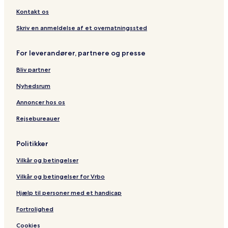
p
S
L
n
h
b
t
r
l
u
p
C
R
u
e
t
Kontakt os
a
O
e
l
B
N
s
M
u
Skriv en anmeldelse af et overnatningssted
Y
o
a
d
&
r
c
g
For leverandører, partnere og presse
P
t
t
e
O
a
t
Bliv partner
O
n
H
L
o
Nyhedsrum
A
t
C
e
Annoncer hos os
C
l
Rejsebureauer
E
S
S
Politikker
Vilkår og betingelser
Vilkår og betingelser for Vrbo
Hjælp til personer med et handicap
Fortrolighed
Cookies