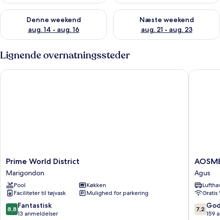
Tjek tilgængelighed for denne weekend aug. 14 - aug. 16
Tjek tilgængelighed for næste
Denne weekend
Næste weekend
aug. 14 - aug. 16
aug. 21 - aug. 23
Lignende overnatningssteder
Prime World District
AOSMEC 
Prime
AOSME
Prime World District
AOSME
World
Square
Marigondon
Agus
District
Hotel
Pool
Køkken
Luftha
Marigondon
Agus
Faciliteter til tøjvask
Mulighed for parkering
Gratis
8.8
7.2
Fantastisk
God
8,8
7,2
ud
ud
13 anmeldelser
159 