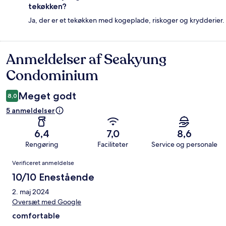
tekøkken?
Ja, der er et tekøkken med kogeplade, riskoger og krydderier.
Anmeldelser af Seakyung
Anmeldelser
Condominium
Meget godt
8,0
5 anmeldelser
6,4
7,0
8,6
Rengøring
Faciliteter
Service og personale
Anmeldelser
Verificeret anmeldelse
10/10 Enestående
2. maj 2024
Oversæt med Google
comfortable