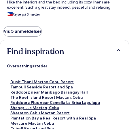
I like the interiors and the bed including its cozy linens are
excellent. Such a great stay indeed. peaceful and relaxing
Rejse på 3 nætter
Vis 5 anmeldelser
Find inspiration
Overnatningssteder
L
Dusit Thani Mactan Cebu Resort
i
L
Tambuli Seaside Resort and Spa
n
i
L
Reddoorz near Maribago Barangay Hall
k
n
i
L
The Reef Island Resort Mactan, Cebu
å
k
n
i
L
Reddoorz Plus near Camella La Brisa Lapulapu
b
å
k
n
i
L
Shangri-La Mactan, Cebu
n
b
å
k
n
i
L
Sheraton Cebu Mactan Resort
e
n
b
å
k
n
i
L
Plantation Bay a Real Resort with a Real Spa
r
e
n
b
å
k
n
i
L
Mercure Mactan Cebu
d
r
e
n
b
å
k
n
i
L
Cube9 Resort and Spa