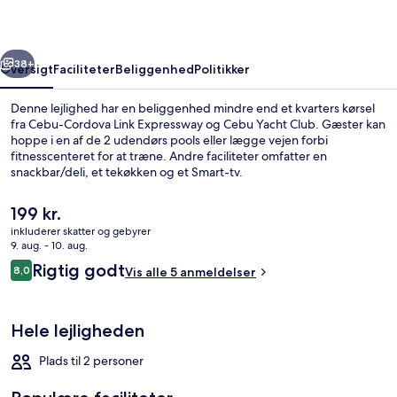
rige
Næste
38+
Oversigt
Faciliteter
Beliggenhed
Politikker
Denne lejlighed har en beliggenhed mindre end et kvarters kørsel
fra Cebu-Cordova Link Expressway og Cebu Yacht Club. Gæster kan
hoppe i en af de 2 udendørs pools eller lægge vejen forbi
fitnesscenteret for at træne. Andre faciliteter omfatter en
snackbar/deli, et tekøkken og et Smart-tv.
Den
199 kr.
nuværende
inkluderer skatter og gebyrer
pris
9. aug. - 10. aug.
Luftfoto
er
Anmeldelser
Rigtig godt
8,0
Vis alle 5 anmeldelser
199 kr.
8,0 ud af 10.
Hele lejligheden
Plads til 2 personer