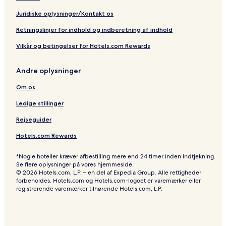
Juridiske oplysninger/Kontakt os
Retningslinjer for indhold og indberetning af indhold
Vilkår og betingelser for Hotels.com Rewards
Andre oplysninger
Om os
Ledige stillinger
Rejseguider
Hotels.com Rewards
*Nogle hoteller kræver afbestilling mere end 24 timer inden indtjekning.
Se flere oplysninger på vores hjemmeside.
© 2026 Hotels.com, L.P. – en del af Expedia Group. Alle rettigheder
forbeholdes. Hotels.com og Hotels.com-logoet er varemærker eller
registrerende varemærker tilhørende Hotels.com, L.P.