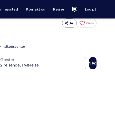
tningssted
Kontakt os
Rejser
Log på
Del
Gem
xy Indkøbscenter
Gæster
Søg