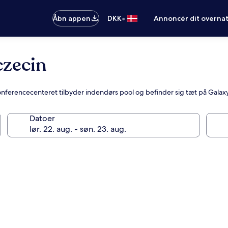
•
Åbn appen
DKK
Annoncér dit overna
czecin
konferencecenteret tilbyder indendørs pool og befinder sig tæt på Gala
Datoer