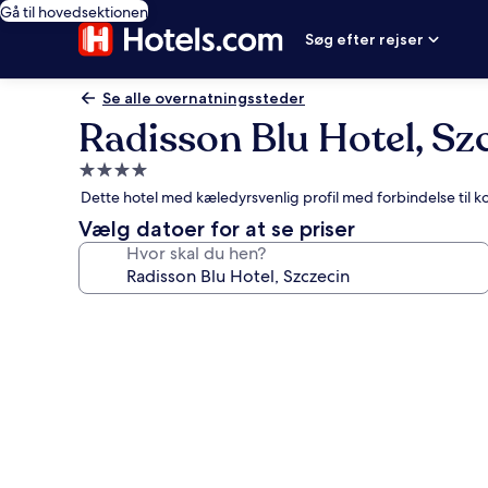
Gå til hovedsektionen
Søg efter rejser
Se alle overnatningssteder
Radisson Blu Hotel, Sz
4.0-
stjernet
Dette hotel med kæledyrsvenlig profil med forbindelse til 
overnatningssted
Vælg datoer for at se priser
Hvor skal du hen?
Billedgalleri
for
Radisson
Blu
Hotel,
Szczecin