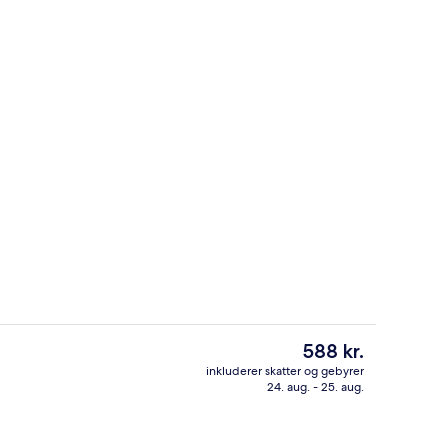
orgenmad hver dag mod et gebyr
Behandlingsrum til par, massagebeha
Den
588 kr.
nuværende
inkluderer skatter og gebyrer
pris
24. aug. - 25. aug.
um til par, massagebehandlinger
Bar (på overnatningsstedet)
er
588 kr.