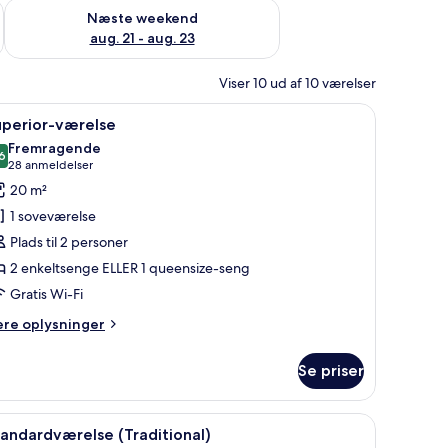
d aug. 14 - aug. 16
Tjek tilgængelighed for næste weekend aug. 21 - aug. 23
Næste weekend
aug. 21 - aug. 23
Viser 10 ud af 10 værelser
en rejsecot.
ndlæs
Et hotelværelse med en pænt redt seng, to 
8
uperior-værelse
le
Fremragende
illeder
6
8,6 ud af 10
(28
28 anmeldelser
f
anmeldelser)
20 m²
uperior-
1 soveværelse
ærelse
Plads til 2 personer
2 enkeltsenge ELLER 1 queensize-seng
Gratis Wi-Fi
ere
ere oplysninger
lysninger
m
Se priser
perior-
relse
ed sengegavl.
rivebord, en stol, et rundt spejl og et fjernsyn.
ndlæs
Et hotelværelse med en stor seng, et skrivebor
2
andardværelse (Traditional)
le