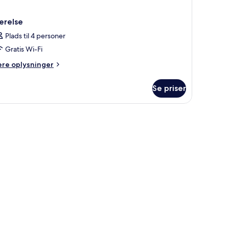
ærelse
Plads til 4 personer
Gratis Wi-Fi
ere
ere oplysninger
lysninger
m
Se priser
relse