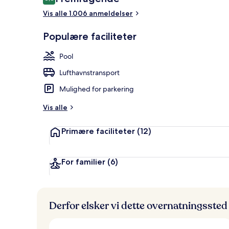
8,8 ud af 10.
Vis alle 1.006 anmeldelser
Udendørsom
Populære faciliteter
Pool
Lufthavnstransport
Mulighed for parkering
Vis alle
Primære faciliteter
(12)
For familier
(6)
Derfor elsker vi dette overnatningssted