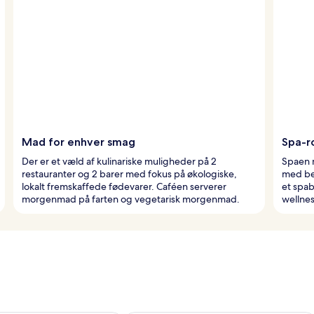
Mad for enhver smag
Spa-r
Der er et væld af kulinariske muligheder på 2
Spaen m
restauranter og 2 barer med fokus på økologiske,
med be
lokalt fremskaffede fødevarer. Caféen serverer
et spab
morgenmad på farten og vegetarisk morgenmad.
wellnes