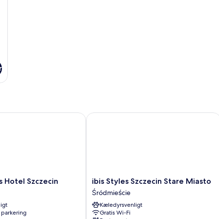
r
otel Szczecin
ibis Styles Szczecin Stare Miasto
ibis
 Hotel Szczecin
ibis Styles Szczecin Stare Miasto
Styles
Śródmieście
Szczecin
igt
Kæledyrsvenligt
Stare
 parkering
Gratis Wi-Fi
Miasto