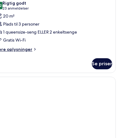
Rigtig godt
illeder
2
8,2 ud af 10
(23
23 anmeldelser
f
anmeldelser)
20 m²
tandardværelse
Plads til 3 personer
Traditional)
1 queensize-seng ELLER 2 enkeltsenge
Gratis Wi-Fi
ere
ere oplysninger
lysninger
m
Se priser
andardværelse
raditional)