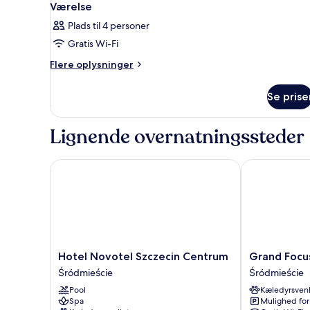
Værelse
Plads til 4 personer
Gratis Wi-Fi
Flere
Flere oplysninger
oplysninger
om
Se prise
Værelse
Lignende overnatningssteder
Hotel Novotel Szczecin Centrum
Grand Focus H
Hotel
Grand
Hotel Novotel Szczecin Centrum
Grand Focus
Novotel
Focus
Śródmieście
Śródmieście
Szczecin
Hotel
Pool
Kæledyrsvenl
Centrum
Szczecin
Spa
Mulighed for
Śródmieście
Śródmieście