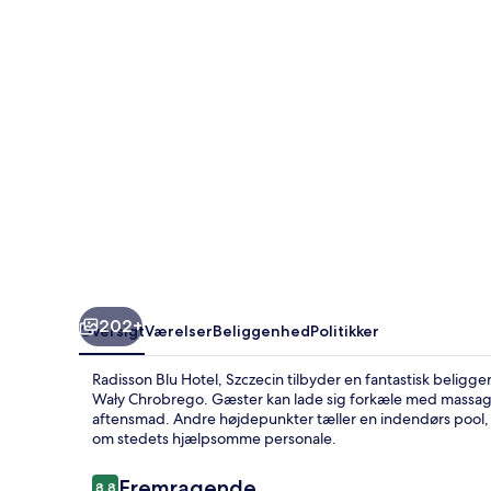
202+
Oversigt
Værelser
Beliggenhed
Politikker
Radisson Blu Hotel, Szczecin tilbyder en fantastisk belig
Wały Chrobrego. Gæster kan lade sig forkæle med massage,
aftensmad. Andre højdepunkter tæller en indendørs pool, 
om stedets hjælpsomme personale.
Anmeldelser
Fremragende
8,8