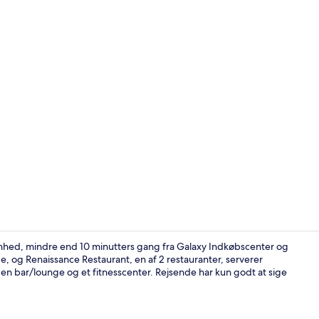
Takeaway-m
genhed, mindre end 10 minutters gang fra Galaxy Indkøbscenter og
 og Renaissance Restaurant, en af 2 restauranter, serverer
en bar/lounge og et fitnesscenter. Rejsende har kun godt at sige
Behandlingsr