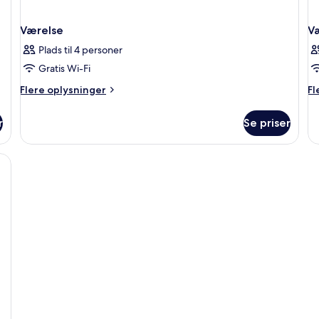
Værelse
V
Plads til 4 personer
Gratis Wi-Fi
Flere
Fl
Flere oplysninger
Fl
oplysninger
op
om
o
r
Se priser
Værelse
Væ