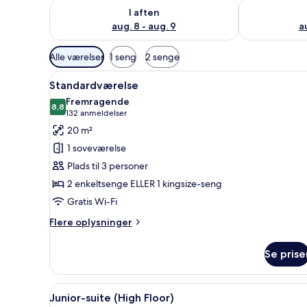
Tjek tilgængelighed for i aften aug. 8 - aug. 9
Tjek tilgænge
I aften
aug. 8 - aug. 9
a
Tilgængelige
Alle værelser
1 seng
2 senge
filtre
Indlæs
Et hotelværelse med en stor sen
for
20
Standardværelse
alle
værelser
Fremragende
billeder
8,8
8,8 ud af 10
(132
132 anmeldelser
af
anmeldelser)
20 m²
Standardværelse
1 soveværelse
Plads til 3 personer
2 enkeltsenge ELLER 1 kingsize-seng
Gratis Wi-Fi
Flere
Flere oplysninger
oplysninger
om
Se prise
Standardværelse
Indlæs
Et hotelværelse med sofa, to l
5
Junior-suite (High Floor)
alle