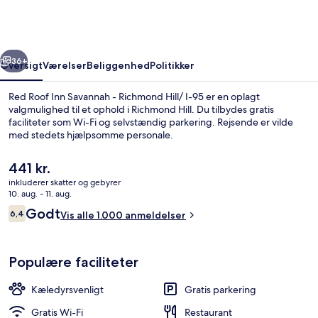
Savannah
-
Richmond
rige
Næste
Hill/
36+
Oversigt
Værelser
Beliggenhed
Politikker
I-
Red Roof Inn Savannah - Richmond Hill/ I-95 er en oplagt
95
valgmulighed til et ophold i Richmond Hill. Du tilbydes gratis
faciliteter som Wi-Fi og selvstændig parkering. Rejsende er vilde
med stedets hjælpsomme personale.
Den
441 kr.
nuværende
inkluderer skatter og gebyrer
pris
10. aug. - 11. aug.
er
Anmeldelser
Godt
6,4
Udendørsområde
Vis alle 1.000 anmeldelser
441 kr.
6,4 ud af 10.
Populære faciliteter
Kæledyrsvenligt
Gratis parkering
Gratis Wi-Fi
Restaurant