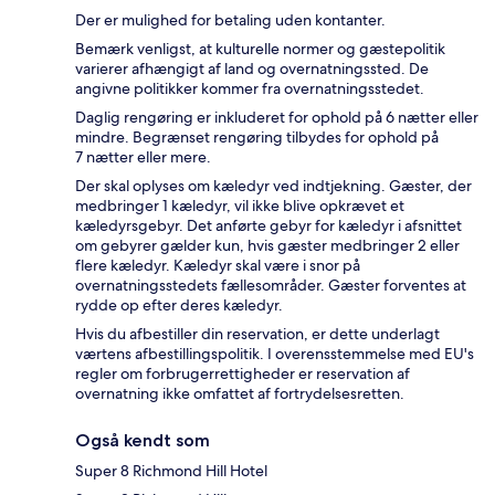
Der er mulighed for betaling uden kontanter.
Bemærk venligst, at kulturelle normer og gæstepolitik
varierer afhængigt af land og overnatningssted. De
angivne politikker kommer fra overnatningsstedet.
Daglig rengøring er inkluderet for ophold på 6 nætter eller
mindre. Begrænset rengøring tilbydes for ophold på
7 nætter eller mere.
Der skal oplyses om kæledyr ved indtjekning. Gæster, der
medbringer 1 kæledyr, vil ikke blive opkrævet et
kæledyrsgebyr. Det anførte gebyr for kæledyr i afsnittet
om gebyrer gælder kun, hvis gæster medbringer 2 eller
flere kæledyr. Kæledyr skal være i snor på
overnatningsstedets fællesområder. Gæster forventes at
rydde op efter deres kæledyr.
Hvis du afbestiller din reservation, er dette underlagt
værtens afbestillingspolitik. I overensstemmelse med EU's
regler om forbrugerrettigheder er reservation af
overnatning ikke omfattet af fortrydelsesretten.
Også kendt som
Super 8 Richmond Hill Hotel