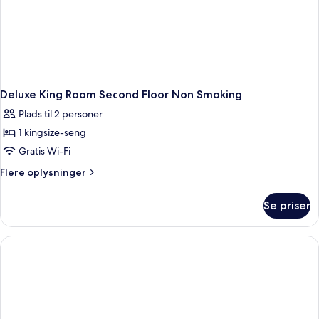
Floor)
Deluxe King Room Second Floor Non Smoking
Plads til 2 personer
1 kingsize-seng
Gratis Wi-Fi
Flere
Flere oplysninger
oplysninger
om
Se priser
Deluxe
King
Room
Second
Floor
Non
Smoking