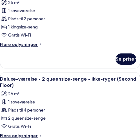
26 m²
-
af
handicapvenligt
1 soveværelse
Deluxe-
-
Plads til 2 personer
værelse
ikke-
ryger
-
1 kingsize-seng
1
Gratis Wi-Fi
kingsize-
Flere
Flere oplysninger
seng
oplysninger
-
om
Se priser
Deluxe-
ikke-
værelse
ryger
-
Indlæs
Et hotelværelse med to senge, en mur
(Second
5
1
Deluxe-værelse - 2 queensize-senge - ikke-ryger (Second
alle
kingsize-
Floor)
Floor)
seng
billeder
26 m²
-
af
ikke-
1 soveværelse
Deluxe-
ryger
Plads til 4 personer
værelse
(Second
Floor)
-
2 queensize-senge
2
Gratis Wi-Fi
queensize-
Flere
Flere oplysninger