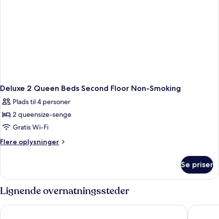
Deluxe 2 Queen Beds Second Floor Non-Smoking
Plads til 4 personer
2 queensize-senge
Gratis Wi-Fi
Flere
Flere oplysninger
oplysninger
om
Se priser
Deluxe
2
Queen
Lignende overnatningssteder
Beds
Second
Travelodge by Wyndham Savannah Area/Richmond Hill
Days Inn
Floor