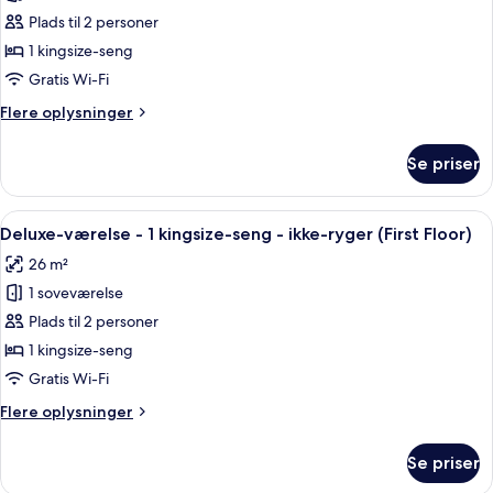
Deluxe-
ryger
Plads til 2 personer
værelse
-
1 kingsize-seng
1
Gratis Wi-Fi
kingsize-
Flere
Flere oplysninger
seng
oplysninger
-
om
Se priser
Deluxe-
handicapvenligt
værelse
-
-
Indlæs
Et hotelværelse med seng, natborde, sk
ikke-
5
1
Deluxe-værelse - 1 kingsize-seng - ikke-ryger (First Floor)
alle
kingsize-
ryger
26 m²
seng
billeder
(Roll-
-
1 soveværelse
af
In
handicapvenligt
Deluxe-
Plads til 2 personer
Shower)
-
værelse
ikke-
1 kingsize-seng
ryger
-
Gratis Wi-Fi
(Roll-
1
In
Flere
Flere oplysninger
kingsize-
Shower)
oplysninger
seng
om
Se priser
Deluxe-
-
værelse