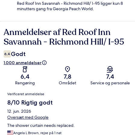
Red Roof Inn Savannah - Richmond Hill/ I-95 ligger kun 8
minutters gang fra Georgia Peach World.
Anmeldelser af Red Roof Inn
Anmeldelser
Savannah - Richmond Hill/ I-95
Godt
6,4
1.000 anmeldelser
6,4
7,8
7,4
Rengøring
Området
Service og personale
Anmeldelser
Verificeret anmeldelse
8/10 Rigtig godt
12. jun. 2026
Oversæt med Google
The shower curtain needs replaced.
Angela L Brown, rejse på 1 nat