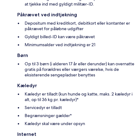
at tjekke ind med gyldigt militær-ID.
Påkrævet ved indtjekning
Depositum med kreditkort, debitkort eller kontanter er
påkrævet for påløbne udgifter
Gyldigt billed-ID kan være påkrævet
Minimumsalder ved indtjekning er 21
Børn
Op til 3 børn (i alderen 17 år eller derunder) kan overnatte
gratis på forældres eller værgers værelse, hvis de
eksisterende sengepladser benyttes
Kæledyr
Kæledyr er tilladt (kun hunde og katte, maks. 2 kæledyr i
alt, op til 36 kg pr. kæledyr)*
Servicedyr er tilladt
Begrænsninger gælder*
Kæledyr skal være under opsyn
Internet