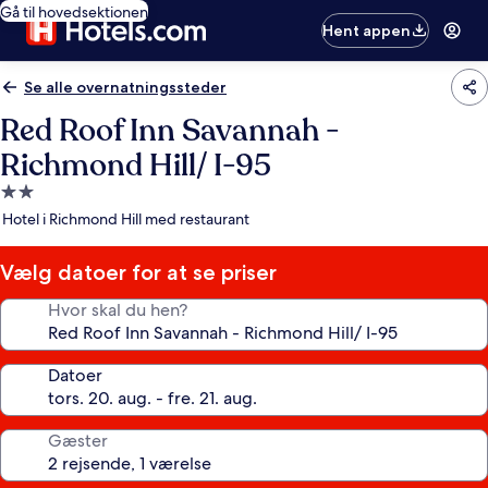
Gå til hovedsektionen
Hent appen
Se alle overnatningssteder
Red Roof Inn Savannah -
Richmond Hill/ I-95
2.0-
stjernet
Hotel i Richmond Hill med restaurant
overnatningssted
Vælg datoer for at se priser
Hvor skal du hen?
Datoer
Gæster