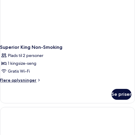
Superior King Non-Smoking
Plads til 2 personer
1 kingsize-seng
Gratis Wi-Fi
Flere
Flere oplysninger
oplysninger
om
Se priser
Superior
King
Non-
Smoking