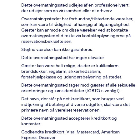
Dette overnatningssted udlejes af en professionel vært,
der udlejer som en virksomhed eller et erhverv.
Overnatningsstedet har forbundne/tilstødende værelser,
som kan være til rådighed, afhængig af tilgængelighed.
Gæster kan anmode om disse værelser ved at kontakte
overnatningsstedet direkte via kontaktoplysningerne på
reservationsbekræftelsen.
Støjfrie værelser kan ikke garanteres.
Dette overnatningssted har ingen elevator.
Gæster kan være helt rolige, da der er kuliltealarm,
brandslukker, røgalarm, sikkerhedsalarm,
førstehjælpskasse og udendørsbelysning på stedet.
Dette overnatningssted tager mod gæster af alle seksuelle
orienteringer og kønsidentiteter (LGBTQ+-venligt).
Det navn, der står på det kreditkort, som bruges ved
indtjekning til betaling af diverse udgifter, skal være det
primære navn på værelsesreservationen.
Dette overnatningssted accepterer kreditkort og
kontanter.
Godkendte kreditkort: Visa, Mastercard, American
Express, Discover