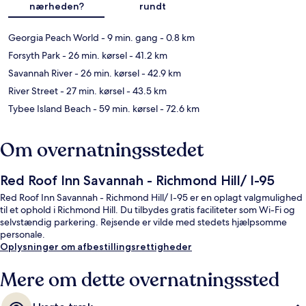
nærheden?
rundt
Georgia Peach World
- 9 min. gang
- 0.8 km
Forsyth Park
- 26 min. kørsel
- 41.2 km
Savannah River
- 26 min. kørsel
- 42.9 km
River Street
- 27 min. kørsel
- 43.5 km
Tybee Island Beach
- 59 min. kørsel
- 72.6 km
Om overnatningsstedet
Red Roof Inn Savannah - Richmond Hill/ I-95
Red Roof Inn Savannah - Richmond Hill/ I-95 er en oplagt valgmulighed
til et ophold i Richmond Hill. Du tilbydes gratis faciliteter som Wi-Fi og
selvstændig parkering. Rejsende er vilde med stedets hjælpsomme
personale.
Oplysninger om afbestillingsrettigheder
Mere om dette overnatningssted