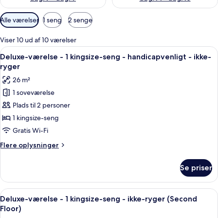
Tilgængelige
Alle værelser
1 seng
2 senge
filtre
for
Viser 10 ud af 10 værelser
værelser
Indlæs
Et hotelværelse med seng, sengebord, 
4
Deluxe-værelse - 1 kingsize-seng - handicapvenligt - ikke-
alle
ryger
billeder
26 m²
af
1 soveværelse
Deluxe-
Plads til 2 personer
værelse
-
1 kingsize-seng
1
Gratis Wi-Fi
kingsize-
Flere
Flere oplysninger
seng
oplysninger
-
om
Se priser
Deluxe-
handicapvenligt
værelse
-
-
Indlæs
Et hotelværelse med seng, natborde, sk
ikke-
5
1
Deluxe-værelse - 1 kingsize-seng - ikke-ryger (Second
alle
kingsize-
ryger
Floor)
seng
billeder