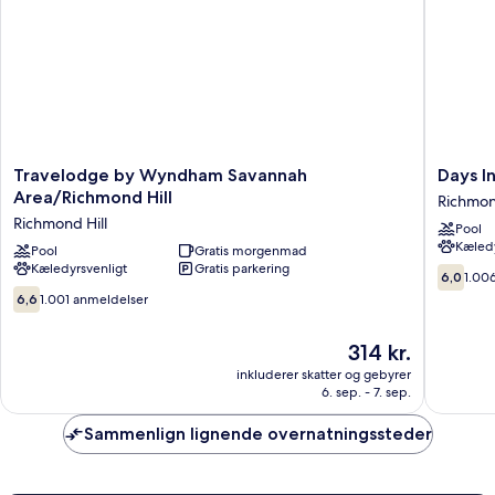
Non-
Smoking
Travelodge
Days
Travelodge by Wyndham Savannah
Days I
by
Inn
Area/Richmond Hill
Richmon
Wyndham
by
Richmond Hill
Pool
Savannah
Wyndh
Kæledy
Area/Richmond
Pool
Gratis morgenmad
Richmo
Kæledyrsvenligt
Gratis parkering
Hill
Hill/Sav
6.0
6,0
1.00
Richmond
Richmo
ud
6.6
6,6
1.001 anmeldelser
Hill
Hill
af
ud
10,
af
Prisen
314 kr.
1.006
10,
er
anmelde
1.001
inkluderer skatter og gebyrer
314 kr.
6. sep. - 7. sep.
anmeldelser
Sammenlign lignende overnatningssteder