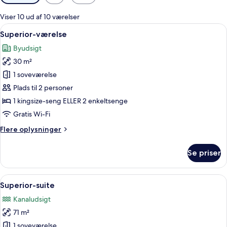
filtre
for
Viser 10 ud af 10 værelser
værelser
Indlæs
Et hotelværelse med en stor seng, et s
10
Superior-værelse
alle
Byudsigt
billeder
30 m²
af
Superior-
1 soveværelse
værelse
Plads til 2 personer
1 kingsize-seng ELLER 2 enkeltsenge
Gratis Wi-Fi
Flere
Flere oplysninger
oplysninger
om
Se priser
Superior-
værelse
Indlæs
Et hotelværelse med en stor seng, to
8
Superior-suite
alle
Kanaludsigt
billeder
71 m²
af
Superior-
1 soveværelse