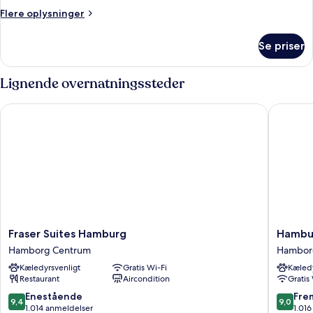
Flere
Flere oplysninger
oplysninger
om
Se priser
Værelse
Lignende overnatningssteder
Fraser Suites Hamburg
Hamburg
Fraser
Hambur
Fraser Suites Hamburg
Hambur
Suites
Marriott
Hamborg Centrum
Hambor
Hamburg
Hotel
Kæledyrsvenligt
Gratis Wi-Fi
Kæledy
Hamborg
Hambor
Restaurant
Aircondition
Gratis
Centrum
Centru
9.4
9.0
Enestående
Fre
9,4
9,0
ud
ud
1.014 anmeldelser
1.01