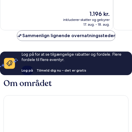
af
af
10,
10,
Prisen
1.196 kr.
Enestående,
Fremrag
er
1.014
1.016
inkluderer skatter og gebyrer
1.196 kr.
anmeldelser
anmelde
17. aug. - 18. aug.
Sammenlign lignende overnatningssteder
Log på for at se tilgængelige rabatter og fordele. Flere
fordele til flere eventyr.
Log på
Tilmeld dig nu – det er gratis
Om området