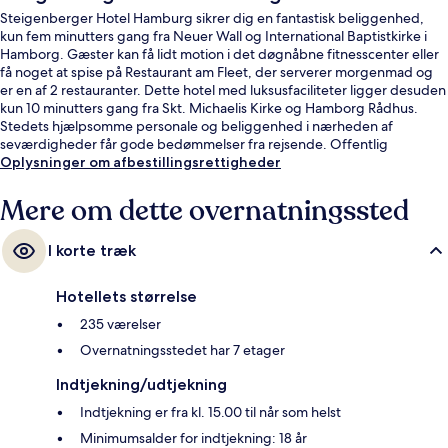
Steigenberger Hotel Hamburg sikrer dig en fantastisk beliggenhed,
kun fem minutters gang fra Neuer Wall og International Baptistkirke i
Hamborg. Gæster kan få lidt motion i det døgnåbne fitnesscenter eller
få noget at spise på Restaurant am Fleet, der serverer morgenmad og
er en af 2 restauranter. Dette hotel med luksusfaciliteter ligger desuden
kun 10 minutters gang fra Skt. Michaelis Kirke og Hamborg Rådhus.
Stedets hjælpsomme personale og beliggenhed i nærheden af
seværdigheder får gode bedømmelser fra rejsende. Offentlig
transport ligger kun en kort gåtur væk: Stadthausbrücke S-Bahn-station
Oplysninger om afbestillingsrettigheder
er få skridt derfra og Rödingsmarkt U-Bahn-station ligger 2 minutter
væk.
Mere om dette overnatningssted
I korte træk
Hotellets størrelse
235 værelser
Overnatningsstedet har 7 etager
Indtjekning/udtjekning
Indtjekning er fra kl. 15.00 til når som helst
Minimumsalder for indtjekning: 18 år