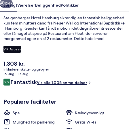
134+
Oversigt
Værelser
Beliggenhed
Politikker
Steigenberger Hotel Hamburg sikrer dig en fantastisk beliggenhed,
kun fem minutters gang fra Neuer Wall og International Baptistkirke
i Hamborg. Gæster kan få lidt motion i det døgnåbne fitnesscenter
eller få noget at spise på Restaurant am Fleet, der serverer
morgenmad og er en af 2 restauranter. Dette hotel med
luksusfaciliteter ligger desuden kun 10 minutters gang fra Skt.
Michaelis Kirke og Hamborg Rådhus. Stedets hjælpsomme
VIP Access
personale og beliggenhed i nærheden af seværdigheder får gode
bedømmelser fra rejsende. Offentlig transport ligger kun en kort
Den
1.308 kr.
gåtur væk: Stadthausbrücke S-Bahn-station er få skridt derfra og
Udendørsområde
nuværende
Rödingsmarkt U-Bahn-station ligger 2 minutter væk.
inkluderer skatter og gebyrer
pris
16. aug. - 17. aug.
er
Anmeldelser
Fantastisk
9,2
Vis alle 1.005 anmeldelser
1.308 kr.
9,2 ud af 10.
Populære faciliteter
Spa
Kæledyrsvenligt
Mulighed for parkering
Gratis Wi-Fi