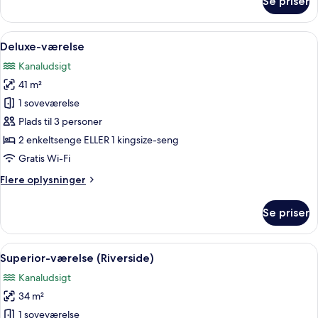
Se priser
Junior-
suite
Indlæs
Et moderne hotelværelse med en stor se
11
Deluxe-værelse
alle
Kanaludsigt
billeder
41 m²
af
Deluxe-
1 soveværelse
værelse
Plads til 3 personer
2 enkeltsenge ELLER 1 kingsize-seng
Gratis Wi-Fi
Flere
Flere oplysninger
oplysninger
om
Se priser
Deluxe-
værelse
Indlæs
Et moderne hotelværelse med en stor se
11
Superior-værelse (Riverside)
alle
Kanaludsigt
billeder
34 m²
af
Superior-
1 soveværelse