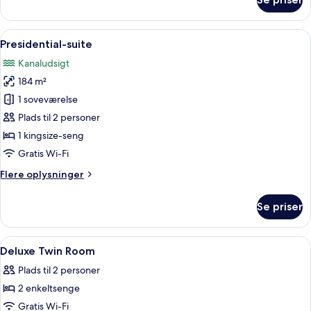
Deluxe-
suite
Indlæs
Et moderne badeværelse med en stor v
9
Presidential-suite
alle
Kanaludsigt
billeder
184 m²
af
Presidential-
1 soveværelse
suite
Plads til 2 personer
1 kingsize-seng
Gratis Wi-Fi
Flere
Flere oplysninger
oplysninger
om
Se priser
Presidential-
suite
Indlæs
Allergivenligt sengetøj, dundyner, se
4
Deluxe Twin Room
alle
Plads til 2 personer
billeder
2 enkeltsenge
af
Deluxe
Gratis Wi-Fi