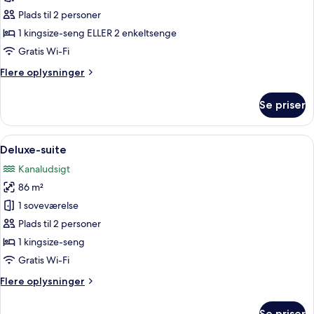
værelse
Plads til 2 personer
(Riverside)
1 kingsize-seng ELLER 2 enkeltsenge
Gratis Wi-Fi
Flere
Flere oplysninger
oplysninger
om
Se priser
Superior-
værelse
(Riverside)
Indlæs
Et hotelværelse med en stor seng, en st
11
Deluxe-suite
alle
Kanaludsigt
billeder
86 m²
af
Deluxe-
1 soveværelse
suite
Plads til 2 personer
1 kingsize-seng
Gratis Wi-Fi
Flere
Flere oplysninger
oplysninger
om
Se priser