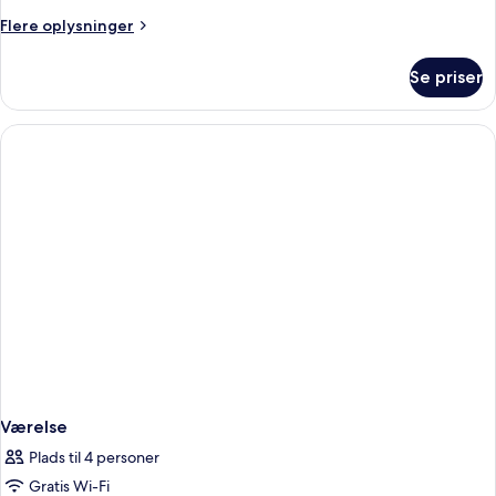
Twin
Flere
Flere oplysninger
Room
oplysninger
om
Se priser
Deluxe
Twin
Room
Værelse
Plads til 4 personer
Gratis Wi-Fi