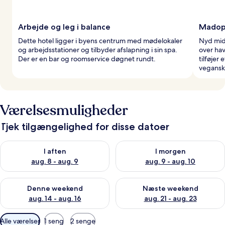
Arbejde og leg i balance
Madopl
Dette hotel ligger i byens centrum med mødelokaler
Nyd mid
og arbejdsstationer og tilbyder afslapning i sin spa.
over hav
Der er en bar og roomservice døgnet rundt.
tilføjer 
vegansk
Værelsesmuligheder
Tjek tilgængelighed for disse datoer
Tjek tilgængelighed for i aften aug. 8 - aug. 9
Tjek tilgængelighed for i morg
I aften
I morgen
aug. 8 - aug. 9
aug. 9 - aug. 10
Tjek tilgængelighed for denne weekend aug. 14 - aug. 16
Tjek tilgængelighed for næste
Denne weekend
Næste weekend
aug. 14 - aug. 16
aug. 21 - aug. 23
Tilgængelige
Alle værelser
1 seng
2 senge