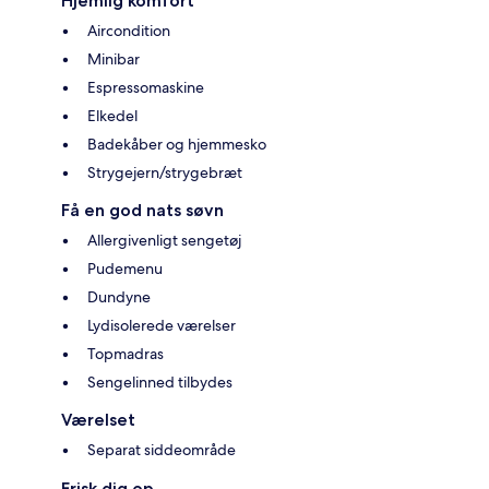
Hjemlig komfort
Aircondition
Minibar
Espressomaskine
Elkedel
Badekåber og hjemmesko
Strygejern/strygebræt
Få en god nats søvn
Allergivenligt sengetøj
Pudemenu
Dundyne
Lydisolerede værelser
Topmadras
Sengelinned tilbydes
Værelset
Separat siddeområde
Frisk dig op