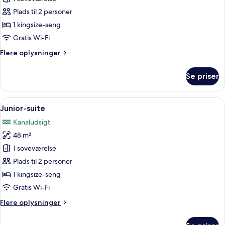
suite
Plads til 2 personer
1 kingsize-seng
Gratis Wi-Fi
Flere
Flere oplysninger
oplysninger
om
Se priser
Superior-
suite
Indlæs
Et hotelværelse med en stor seng, sen
15
Junior-suite
alle
Kanaludsigt
billeder
48 m²
af
Junior-
1 soveværelse
suite
Plads til 2 personer
1 kingsize-seng
Gratis Wi-Fi
Flere
Flere oplysninger
oplysninger
om