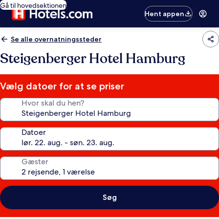
Gå til hovedsektionen
Hent appen
Se alle overnatningssteder
Steigenberger Hotel Hamburg
Vælg datoer for at se priser
Hvor skal du hen?
Datoer
Gæster
Søg