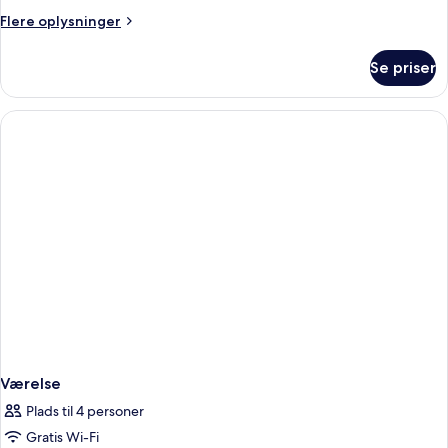
Flere
Flere oplysninger
oplysninger
om
Se priser
Værelse
Værelse
Plads til 4 personer
Gratis Wi-Fi