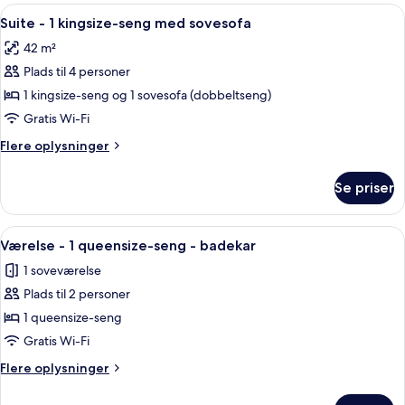
2
Indlæs
Et moderne badeværelse med en mørk 
7
dobbeltsenge
Suite - 1 kingsize-seng med sovesofa
alle
-
42 m²
byudsigt
billeder
Plads til 4 personer
af
Suite
1 kingsize-seng og 1 sovesofa (dobbeltseng)
-
Gratis Wi-Fi
1
Flere
Flere oplysninger
kingsize-
oplysninger
seng
om
Se priser
Suite
med
-
sovesofa
1
Indlæs
Et moderne soveværelse med en seng, e
3
kingsize-
Værelse - 1 queensize-seng - badekar
alle
seng
1 soveværelse
med
billeder
sovesofa
Plads til 2 personer
af
Værelse
1 queensize-seng
-
Gratis Wi-Fi
1
Flere
Flere oplysninger
queensize-
oplysninger
seng
om