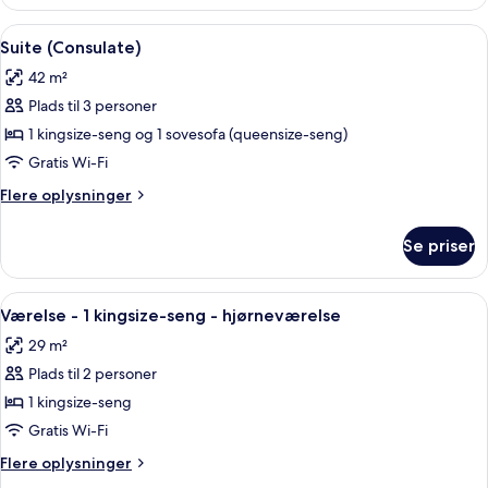
Indlæs
Et hotelværelse med en stor seng, et s
13
Suite (Consulate)
alle
42 m²
billeder
Plads til 3 personer
af
Suite
1 kingsize-seng og 1 sovesofa (queensize-seng)
(Consulate)
Gratis Wi-Fi
Flere
Flere oplysninger
oplysninger
om
Se priser
Suite
(Consulate)
Indlæs
Et værelse med en rød sofa, et rundt 
8
Værelse - 1 kingsize-seng - hjørneværelse
alle
29 m²
billeder
Plads til 2 personer
af
Værelse
1 kingsize-seng
-
Gratis Wi-Fi
1
Flere
Flere oplysninger
kingsize-
oplysninger