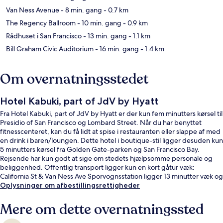
Van Ness Avenue
- 8 min. gang
- 0.7 km
The Regency Ballroom
- 10 min. gang
- 0.9 km
Rådhuset i San Francisco
- 13 min. gang
- 1.1 km
Bill Graham Civic Auditorium
- 16 min. gang
- 1.4 km
Om overnatningsstedet
Hotel Kabuki, part of JdV by Hyatt
Fra Hotel Kabuki, part of JdV by Hyatt er der kun fem minutters kørsel til
Presidio of San Francisco og Lombard Street. Når du har benyttet
fitnesscenteret, kan du få lidt at spise i restauranten eller slappe af med
en drink i baren/loungen. Dette hotel i boutique-stil ligger desuden kun
5 minutters kørsel fra Golden Gate-parken og San Francisco Bay.
Rejsende har kun godt at sige om stedets hjælpsomme personale og
beliggenhed. Offentlig transport ligger kun en kort gåtur væk:
California St & Van Ness Ave Sporvognsstation ligger 13 minutter væk og
California St & Polk St Sporvognsstation ligger 14 minutter derfra.
Oplysninger om afbestillingsrettigheder
Mere om dette overnatningssted