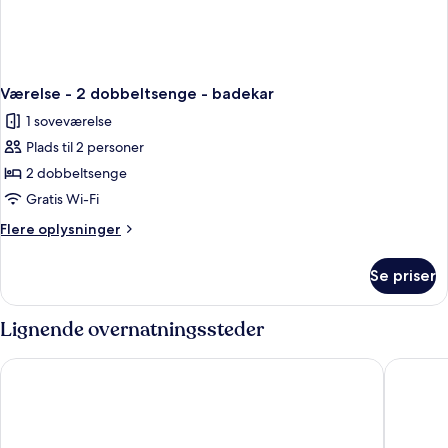
Værelse - 2 dobbeltsenge - badekar
1 soveværelse
Plads til 2 personer
2 dobbeltsenge
Gratis Wi-Fi
Flere
Flere oplysninger
oplysninger
om
Se priser
Værelse
-
2
Lignende overnatningssteder
dobbeltsenge
-
Holiday Inn Golden Gateway by IHG
Kimpton 
badekar