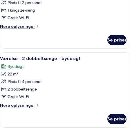
Værelse
Plads til 2 personer
-
1 kingsize-seng
1
Gratis Wi-Fi
kingsize-
Flere
Flere oplysninger
seng
oplysninger
-
om
Se priser
Værelse
byudsigt
-
1
Indlæs
Et hotelværelse med en pænt redt seng
5
kingsize-
Værelse - 2 dobbeltsenge - byudsigt
alle
seng
Byudsigt
-
billeder
byudsigt
22 m²
af
Værelse
Plads til 4 personer
-
2 dobbeltsenge
2
Gratis Wi-Fi
dobbeltsenge
Flere
Flere oplysninger
-
oplysninger
byudsigt
om
Se priser
Værelse
-