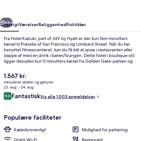
JdV
by
rige
Næste
Hyatt
69+
Oversigt
Værelser
Beliggenhed
Politikker
Fra Hotel Kabuki, part of JdV by Hyatt er der kun fem minutters
kørsel til Presidio of San Francisco og Lombard Street. Når du har
benyttet fitnesscenteret, kan du få lidt at spise i restauranten eller
slappe af med en drink i baren/loungen. Dette hotel i boutique-stil
ligger desuden kun 5 minutters kørsel fra Golden Gate-parken og
San Francisco Bay. Rejsende har kun godt at sige om stedets
hjælpsomme personale og beliggenhed. Offentlig transport ligger
Den
1.567 kr.
kun en kort gåtur væk: California St & Van Ness Ave
nuværende
inkluderer skatter og gebyrer
Sporvognsstation ligger 13 minutter væk og California St & Polk St
pris
23. aug. - 24. aug.
Sporvognsstation ligger 14 minutter derfra.
Have
er
Anmeldelser
Fantastisk
9,0
Vis alle 1.003 anmeldelser
1.567 kr.
9,0 ud af 10.
Populære faciliteter
Kæledyrsvenligt
Mulighed for parkering
Gratis Wi-Fi
Restaurant