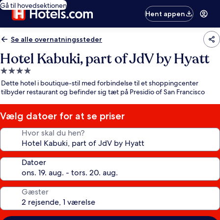
Gå til hovedsektionen
Hent appen
Se alle overnatningssteder
Hotel Kabuki, part of JdV by Hyatt
4.0-
stjernet
Dette hotel i boutique-stil med forbindelse til et shoppingcenter
overnatningssted
tilbyder restaurant og befinder sig tæt på Presidio of San Francisco
Vælg datoer for at se priser
Hvor skal du hen?
Datoer
Gæster