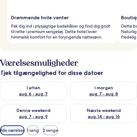
Drømmende hvile venter
Boutiq
Pak dig ind i plysjagtige badekåber og find dig godt
Dette bo
til rette i premium sengetøj. Dette hotel lover
Naturli
himmelsk komfort for en foryngende nattesøvn.
fredelig
Værelsesmuligheder
Tjek tilgængelighed for disse datoer
Tjek tilgængelighed for i aften aug. 6 - aug. 7
Tjek tilgængelighed for i morg
I aften
I morgen
aug. 6 - aug. 7
aug. 7 - aug. 8
Tjek tilgængelighed for denne weekend aug. 7 - aug. 9
Tjek tilgængelighed for næste
Denne weekend
Næste weekend
aug. 7 - aug. 9
aug. 14 - aug. 16
Tilgængelige
Alle værelser
1 seng
2 senge
filtre