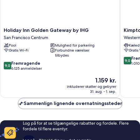
Holiday
Kimpto
Holiday Inn Golden Gateway by IHG
Kimpto
Inn
Hotel
San Francisco Centrum
Western
Golden
Enso
Pool
Mulighed for parkering
Kæledy
Gateway
by
Gratis Wi-Fi
Forbundne værelser
Gratis
by
IHG
tilbydes
IHG
Western
9.0
Fre
9,0
9.0
San
Fremragende
Additio
ud
1.01
9,0
ud
Francisco
6.125 anmeldelser
af
af
Centrum
10,
Prisen
1.159 kr.
10,
Fremrag
er
Fremragende,
1.010
inkluderer skatter og gebyrer
1.159 kr.
6.125
anmelde
31. aug. - 1. sep.
anmeldelser
Sammenlign lignende overnatningssteder
Log på for at se tilgængelige rabatter og fordele. Flere
fordele til flere eventyr.