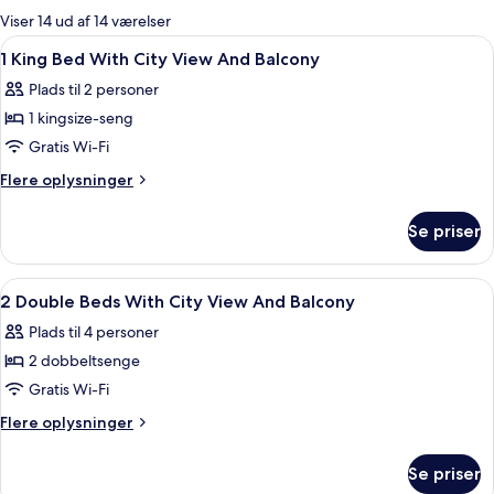
for
Viser 14 ud af 14 værelser
værelser
Indlæs
Et hotelværelse med en stor seng, et s
12
1 King Bed With City View And Balcony
alle
Plads til 2 personer
billeder
1 kingsize-seng
af
1
Gratis Wi-Fi
King
Flere
Flere oplysninger
Bed
oplysninger
om
With
Se priser
1
City
King
View
Bed
Indlæs
Et hotelværelse med to senge, et skri
11
And
With
2 Double Beds With City View And Balcony
alle
City
Balcony
Plads til 4 personer
View
billeder
And
2 dobbeltsenge
af
Balcony
2
Gratis Wi-Fi
Double
Flere
Flere oplysninger
Beds
oplysninger
om
With
Se priser
2
City