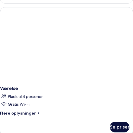
Double
View
Beds
And
With
City
Balcony
View
And
Balcony
Værelse
Plads til 4 personer
Gratis Wi-Fi
Flere
Flere oplysninger
oplysninger
om
Se priser
Værelse