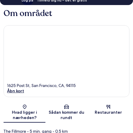
Log på
Tilmeld dig nu – det er gratis
Om området
1625 Post St, San Francisco, CA, 94115
Åbn kort
Kort
Hvad ligger i
Sådan kommer du
Restauranter
nærheden?
rundt
The Fillmore
- 5 min. gang
- 0.5 km