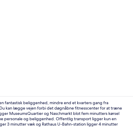
Junior-suite
en fantastisk beliggenhed, mindre end et kvarters gang fra
Du kan lægge vejen forbi det døgnåbne fitnesscenter for at træne
ligger MuseumsQuartier og Naschmarkt blot fem minutters kørsel
Reception
e personale og beliggenhed. Offentlig transport ligger kun en
gger 3 minutter væk og Rathaus U-Bahn-station ligger 4 minutter