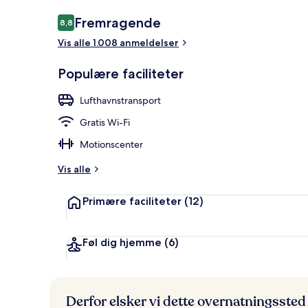
Anmeldelser
Fremragende
8,8
8,8 ud af 10.
Vis alle 1.008 anmeldelser
Junior-suite 
Populære faciliteter
Lufthavnstransport
Gratis Wi-Fi
Motionscenter
Vis alle
Primære faciliteter
(12)
Føl dig hjemme
(6)
Derfor elsker vi dette overnatningssted