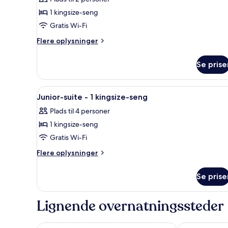
Classic-
1 kingsize-seng
værelse
Gratis Wi-Fi
-
Flere
1
Flere oplysninger
oplysninger
kingsize-
om
seng
Se prise
Classic-
værelse
-
Indlæs
Et moderne soveværelse med en
16
1
Junior-suite - 1 kingsize-seng
alle
kingsize-
Plads til 4 personer
seng
billeder
1 kingsize-seng
af
Junior-
Gratis Wi-Fi
suite
Flere
Flere oplysninger
-
oplysninger
om
1
Se prise
Junior-
kingsize-
suite
seng
-
Lignende overnatningssteder
1
kingsize-
seng
Hotel Josefshof am Rathaus
Flemings Sele