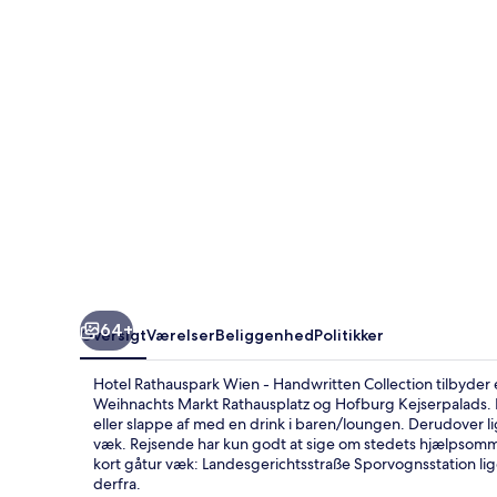
Handwritten
Collection
64+
Oversigt
Værelser
Beliggenhed
Politikker
Hotel Rathauspark Wien - Handwritten Collection tilbyder 
Weihnachts Markt Rathausplatz og Hofburg Kejserpalads. 
eller slappe af med en drink i baren/loungen. Derudover 
væk. Rejsende har kun godt at sige om stedets hjælpsomm
kort gåtur væk: Landesgerichtsstraße Sporvognsstation li
derfra.