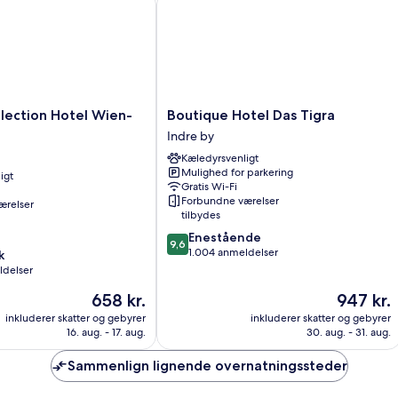
Boutique
lection Hotel Wien-
Boutique Hotel Das Tigra
Hotel
Indre by
Das
Kæledyrsvenligt
Tigra
Mulighed for parkering
igt
Indre
Gratis Wi-Fi
by
Forbundne værelser
ærelser
tilbydes
9.6
Enestående
9,6
ud
1.004 anmeldelser
k
af
ldelser
10,
Prisen
Prisen
658 kr.
947 kr.
Enestående,
er
er
1.004
inkluderer skatter og gebyrer
inkluderer skatter og gebyrer
658 kr.
947 kr.
anmeldelser
16. aug. - 17. aug.
30. aug. - 31. aug.
Sammenlign lignende overnatningssteder