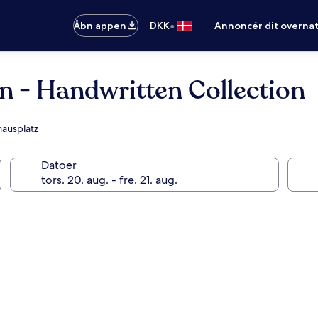
•
Åbn appen
DKK
Annoncér dit overna
n - Handwritten Collection
hausplatz
Datoer