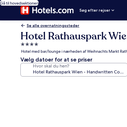
Gå til hovedsektionen
Søg efter rejser
Se alle overnatningssteder
Hotel Rathauspark Wie
4.0-
stjernet
Hotel med bar/lounge i nærheden af Weihnachts Markt Rat
overnatningssted
Vælg datoer for at se priser
Hvor skal du hen?
Billedgalleri
for
Hotel
Rathauspark
Wien
-