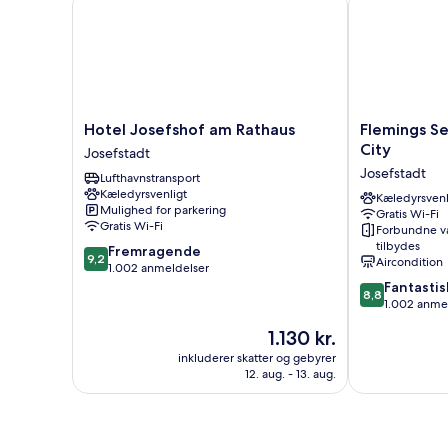
Hotel
Flemings
Hotel Josefshof am Rathaus
Flemings Se
Josefshof
Selection
City
Josefstadt
am
Hotel
Josefstadt
Lufthavnstransport
Rathaus
Wien-
Kæledyrsvenligt
Josefstadt
City
Kæledyrsvenl
Mulighed for parkering
Gratis Wi-Fi
Josefstadt
Gratis Wi-Fi
Forbundne v
tilbydes
9.2
Fremragende
9,2
Aircondition
ud
1.002 anmeldelser
af
8.8
Fantastis
8,8
10,
ud
1.002 anme
Fremragende,
af
Prisen
1.130 kr.
1.002
10,
er
anmeldelser
Fantastisk,
inkluderer skatter og gebyrer
1.130 kr.
12. aug. - 13. aug.
1.002
anmeldelser