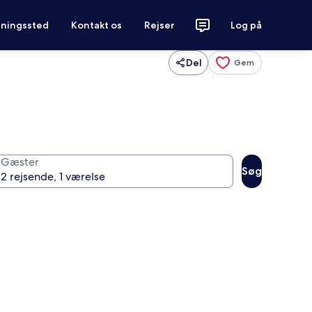
tningssted
Kontakt os
Rejser
Log på
Del
Gem
Gæster
Søg