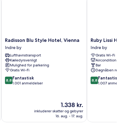
Radisson
Ruby
Radisson Blu Style Hotel, Vienna
Ruby Lissi Hotel Vie
Blu
Lissi
Indre by
Indre by
Style
Hotel
Lufthavnstransport
Gratis Wi-Fi
Hotel,
Vienna
Kæledyrsvenligt
Aircondition
Vienna
by
Mulighed for parkering
Bar
Indre
IHG
Gratis Wi-Fi
Døgnåben reception
by
Indre
8.8
8.8
Fantastisk
Fantastisk
by
8,8
8,8
ud
ud
1.001 anmeldelser
1.007 anmeldelser
af
af
10,
10,
Fantastisk,
Fantastisk,
Prisen
1.338 kr.
1.001
1.007
er
anmeldelser
anmeldelser
inkluderer skatter og gebyrer
inkluderer 
1.338 kr.
16. aug. - 17. aug.