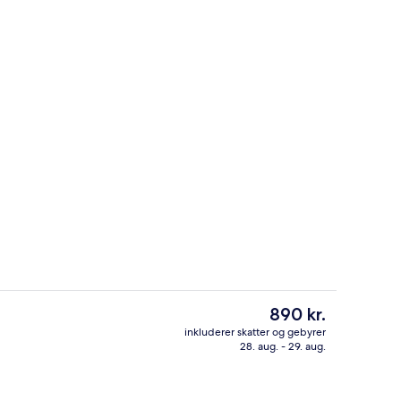
 - 1 kingsize-seng | Premium-sengetøj, pengeskab på værelset, skrivebord
Morgenmadsbuffet mod et gebyr i 
Den
890 kr.
nuværende
inkluderer skatter og gebyrer
pris
28. aug. - 29. aug.
Bar (på overnatningsstedet)
er
890 kr.