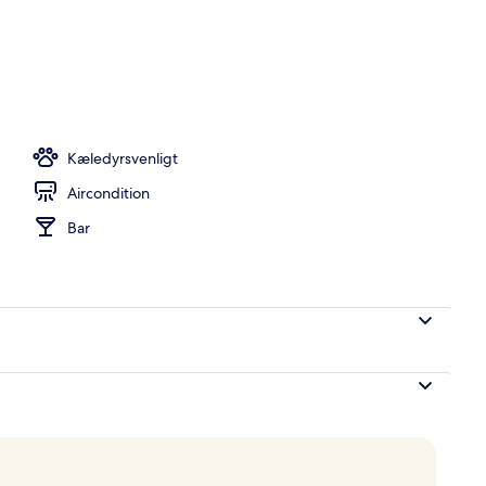
- 1 kingsize-seng | Premium-sengetøj, pengeskab på værelset, skrivebord
Kæledyrsvenligt
Aircondition
Bar