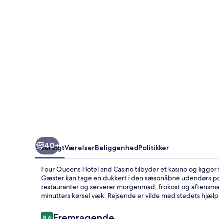
Casino
40+
Oversigt
Værelser
Beliggenhed
Politikker
Four Queens Hotel and Casino tilbyder et kasino og ligger
Gæster kan tage en dukkert i den sæsonåbne udendørs pool 
restauranter og serverer morgenmad, frokost og aftensma
minutters kørsel væk. Rejsende er vilde med stedets hjæl
Anmeldelser
Fremragende
8,6