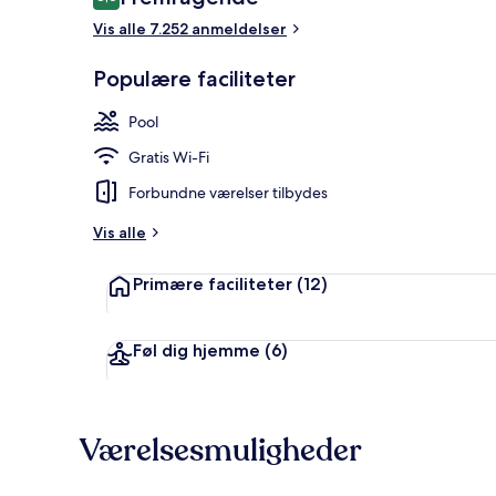
8,6 ud af 10.
Vis alle 7.252 anmeldelser
Pengeskab på
Populære faciliteter
Pool
Gratis Wi-Fi
Forbundne værelser tilbydes
Vis alle
Primære faciliteter
(12)
Føl dig hjemme
(6)
Værelsesmuligheder