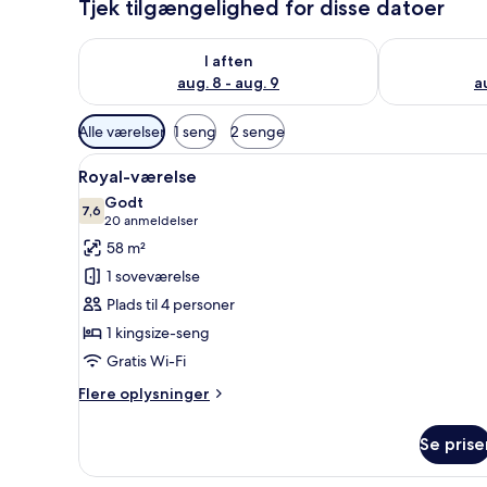
Tjek tilgængelighed for disse datoer
Tjek tilgængelighed for i aften aug. 8 - aug. 9
Tjek tilgænge
I aften
aug. 8 - aug. 9
a
Tilgængelige
Alle værelser
1 seng
2 senge
filtre
Indlæs
Et hotelværelse med en seng, 
for
4
Royal-værelse
alle
værelser
Godt
billeder
7,6
7,6 ud af 10
(20
20 anmeldelser
af
anmeldelser)
58 m²
Royal-
1 soveværelse
værelse
Plads til 4 personer
1 kingsize-seng
Gratis Wi-Fi
Flere
Flere oplysninger
oplysninger
om
Se prise
Royal-
værelse