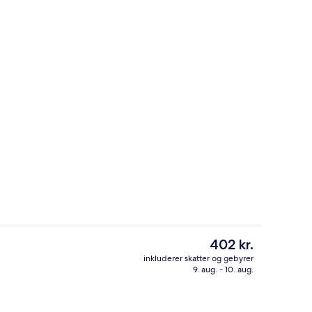
Lobby
Den
402 kr.
nuværende
inkluderer skatter og gebyrer
pris
9. aug. - 10. aug.
ger, pub
4 barer/lounger, pub
er
402 kr.