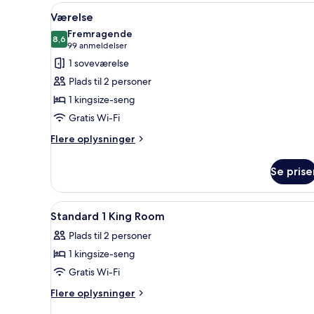
Indlæs
Et hotelværelse med en stor se
5
Værelse
alle
Fremragende
billeder
8,6
8,6 ud af 10
(99
99 anmeldelser
af
anmeldelser)
1 soveværelse
Værelse
Plads til 2 personer
1 kingsize-seng
Gratis Wi-Fi
Flere
Flere oplysninger
oplysninger
om
Se prise
Værelse
Indlæs
Pengeskab på værelset, mørkl
6
Standard 1 King Room
alle
Plads til 2 personer
billeder
1 kingsize-seng
af
Standard
Gratis Wi-Fi
1
Flere
Flere oplysninger
King
oplysninger