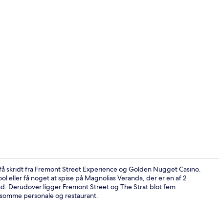
Kasino
 få skridt fra Fremont Street Experience og Golden Nugget Casino.
eller få noget at spise på Magnolias Veranda, der er en af 2
d. Derudover ligger Fremont Street og The Strat blot fem
4 barer/loun
psomme personale og restaurant.