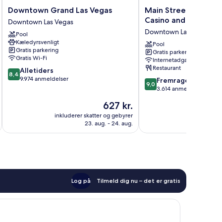
Downtown
Main
Downtown Grand Las Vegas
Main Street Station 
Grand
Street
Casino and Brewery
Downtown Las Vegas
Las
Station
Downtown Las Vegas
Pool
Vegas
Hotel,
Kæledyrsvenligt
Downtown
Casino
Pool
Gratis parkering
Gratis parkering
Las
and
Gratis Wi-Fi
Internetadgang
Vegas
Brewery
Restaurant
8.4
Alletiders
Downtown
8,4
ud
9.974 anmeldelser
9.0
Las
Fremragende
9,0
af
ud
Vegas
3.614 anmeldelser
10,
af
Prisen
627 kr.
Alletiders,
10,
er
9.974
Fremragende,
inkluderer skatter og gebyrer
inkluderer 
627 kr.
anmeldelser
23. aug. - 24. aug.
3.614
anmeldelser
Log på
Tilmeld dig nu – det er gratis