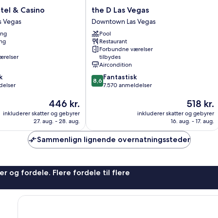
the
tel & Casino
the D Las Vegas
D
 Vegas
Downtown Las Vegas
Las
ing
Pool
Vegas
ng
Restaurant
Downtown
Forbundne værelser
Las
ærelser
tilbydes
Vegas
Aircondition
8.6
k
Fantastisk
8,6
ud
delser
7.570 anmeldelser
af
Prisen
Prisen
446 kr.
518 kr.
10,
er
er
Fantastisk,
inkluderer skatter og gebyrer
inkluderer skatter og gebyrer
446 kr.
518 kr.
7.570
27. aug. - 28. aug.
16. aug. - 17. aug.
anmeldelser
Sammenlign lignende overnatningssteder
r og fordele. Flere fordele til flere