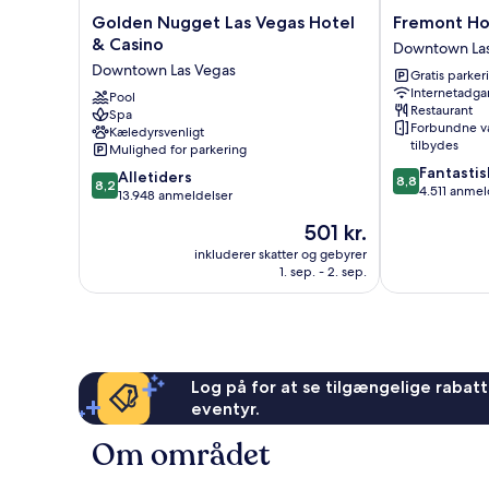
Golden
Fremont
Golden Nugget Las Vegas Hotel
Fremont Ho
Nugget
Hotel
& Casino
Downtown Las
Las
&
Downtown Las Vegas
Gratis parker
Vegas
Casino
Internetadga
Hotel
Pool
Downtown
Restaurant
Spa
&
Las
Forbundne v
Kæledyrsvenligt
Casino
Vegas
tilbydes
Mulighed for parkering
Downtown
8.8
Fantastis
8.2
Las
Alletiders
8,8
8,2
ud
4.511 anmel
ud
Vegas
13.948 anmeldelser
af
af
Prisen
501 kr.
10,
10,
er
Fantastisk,
Alletiders,
inkluderer skatter og gebyrer
501 kr.
4.511
1. sep. - 2. sep.
13.948
anmeldelser
anmeldelser
Log på for at se tilgængelige rabatte
eventyr.
Om området