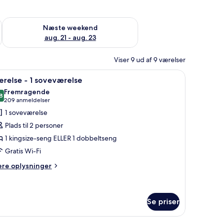
d aug. 14 - aug. 16
Tjek tilgængelighed for næste weekend aug. 21 - aug. 23
Næste weekend
aug. 21 - aug. 23
Viser 9 ud af 9 værelser
lædersofa, et skrivebord og et vindue med udsigt over byen.
ndlæs
Et hotelværelse med en stor seng, et skrivebo
4
relse - 1 soveværelse
le
Fremragende
illeder
8
8,8 ud af 10
(209
209 anmeldelser
f
anmeldelser)
1 soveværelse
ærelse
Plads til 2 personer
1 kingsize-seng ELLER 1 dobbeltseng
Gratis Wi-Fi
oveværelse
ere
ere oplysninger
lysninger
m
relse
Se priser
veværelse