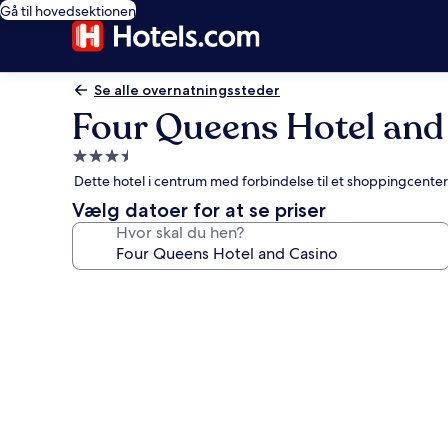
Gå til hovedsektionen
Se alle overnatningssteder
Four Queens Hotel and
3.5-
stjernet
Dette hotel i centrum med forbindelse til et shoppingcenter
overnatningssted
Vælg datoer for at se priser
Hvor skal du hen?
Billedgalleri
for
Four
Queens
Hotel
and