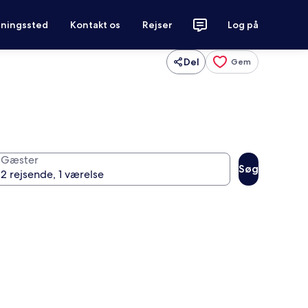
tningssted
Kontakt os
Rejser
Log på
Del
Gem
Gæster
Søg