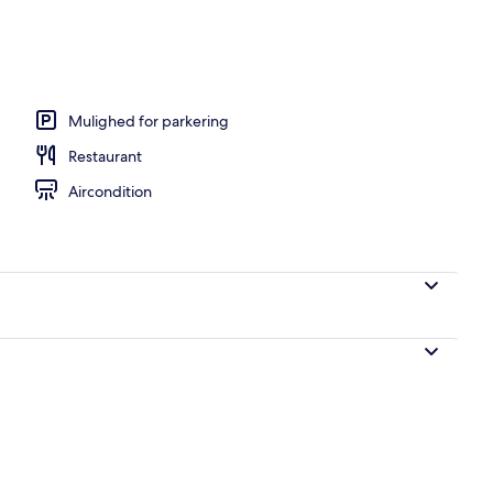
 værelset, mørklægningsgardiner, strygejern/strygebræt
Mulighed for parkering
Restaurant
Aircondition