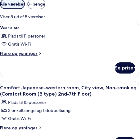
Tilgængelige
Alle værelser
3+ senge
filtre
for
Viser 5 ud af 5 værelser
værelser
Indlæs
Interiør
1
Værelse
alle
Plads til 11 personer
billeder
Gratis Wi-Fi
af
Værelse
Flere
Flere oplysninger
oplysninger
om
Se priser
Værelse
Indlæs
Opholdsområde | Fladskærms-tv
1
Comfort Japanese-western room, City view, Non-smoking
alle
(Comfort Room (B type) 2nd-7th Floor)
billeder
Plads til 15 personer
af
3 enkeltsenge og 1 dobbeltseng
Comfort
Gratis Wi-Fi
Japanese-
western
Flere
Flere oplysninger
oplysninger
room,
om