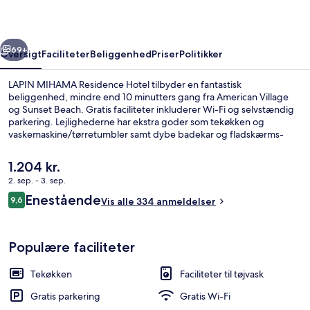
rige
Næste
69+
Oversigt
Faciliteter
Beliggenhed
Priser
Politikker
LAPIN MIHAMA Residence Hotel tilbyder en fantastisk
beliggenhed, mindre end 10 minutters gang fra American Village
og Sunset Beach. Gratis faciliteter inkluderer Wi-Fi og selvstændig
parkering. Lejlighederne har ekstra goder som tekøkken og
vaskemaskine/tørretumbler samt dybe badekar og fladskærms-
tv'er. Rejsende er vilde med stedets hjælpsomme personale.
Den
1.204 kr.
nuværende
2. sep. - 3. sep.
pris
Anmeldelser
Enestående
Byudsigt
9,6
er
Vis alle 334 anmeldelser
9,6 ud af 10.
1.204 kr.
Populære faciliteter
Tekøkken
Faciliteter til tøjvask
Gratis parkering
Gratis Wi-Fi