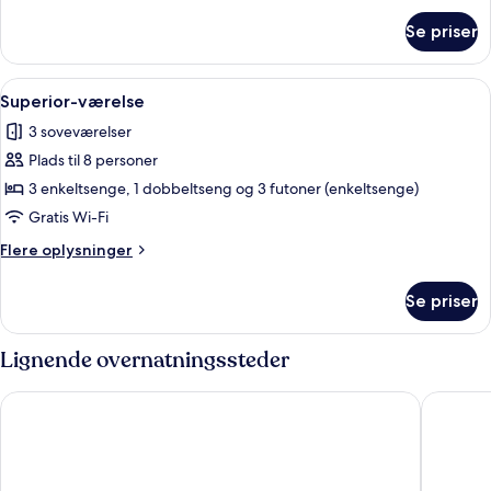
om
Se priser
Standardværelse
Indlæs
En moderne stue med sofa, et lille t
38
Superior-værelse
alle
3 soveværelser
billeder
Plads til 8 personer
af
Superior-
3 enkeltsenge, 1 dobbeltseng og 3 futoner (enkeltsenge)
værelse
Gratis Wi-Fi
Flere
Flere oplysninger
oplysninger
om
Se priser
Superior-
værelse
Lignende overnatningssteder
Aqua Palace Chatan by Coldio Premium
THE HOT