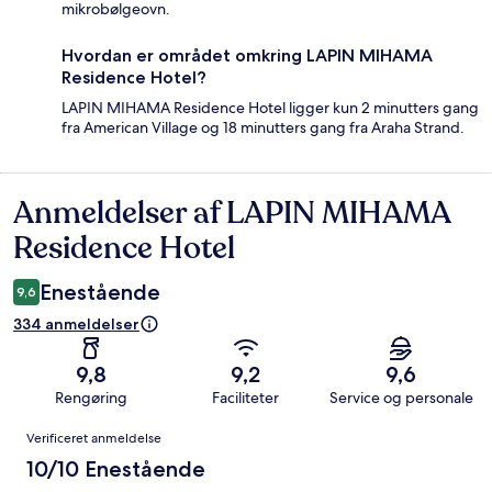
mikrobølgeovn.
Hvordan er området omkring LAPIN MIHAMA
Residence Hotel?
LAPIN MIHAMA Residence Hotel ligger kun 2 minutters gang
fra American Village og 18 minutters gang fra Araha Strand.
Anmeldelser af LAPIN MIHAMA
Anmeldelser
Residence Hotel
Enestående
9,6
334 anmeldelser
9,8
9,2
9,6
Rengøring
Faciliteter
Service og personale
Anmeldelser
Verificeret anmeldelse
10/10 Enestående