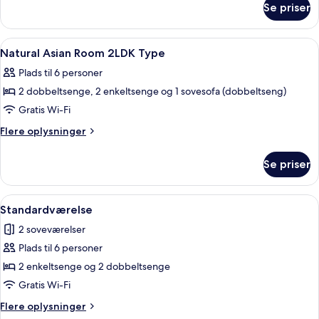
City
Se priser
Comfort
view,
Japanese-
Non-
western
Indlæs
Lobby
15
room,
smoking
Natural Asian Room 2LDK Type
alle
City
(Comfort
Plads til 6 personer
view,
billeder
Room
Non-
2 dobbeltsenge, 2 enkeltsenge og 1 sovesofa (dobbeltseng)
af
(B
smoking
Natural
Gratis Wi-Fi
(Comfort
type)
Asian
Room
Flere
Flere oplysninger
2nd-
(B
Room
oplysninger
7th
type)
om
2LDK
Se priser
2nd-
Floor)
Natural
Type
7th
Asian
Floor)
Room
Indlæs
En moderne stue med sofa, spisebord i
27
2LDK
Standardværelse
alle
Type
2 soveværelser
billeder
Plads til 6 personer
af
Standardværelse
2 enkeltsenge og 2 dobbeltsenge
Gratis Wi-Fi
Flere
Flere oplysninger
oplysninger