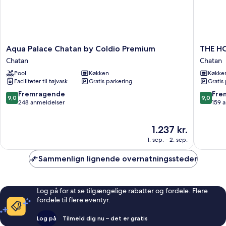
Aqua
THE
Aqua Palace Chatan by Coldio Premium
THE H
Palace
HOTEL
Chatan
Chatan
Chatan
CHATA
Pool
Køkken
Køkke
by
by
Faciliteter til tøjvask
Gratis parkering
Gratis
Coldio
SUNRES
Premium
RESORT
9.0
9.0
Fremragende
Fre
9,0
9,0
Chatan
Chatan
ud
ud
248 anmeldelser
159 
af
af
10,
10,
Prisen
1.237 kr.
Fremragende,
Fremrag
er
248
159
1. sep. - 2. sep.
1.237 kr.
anmeldelser
anmelde
Sammenlign lignende overnatningssteder
Log på for at se tilgængelige rabatter og fordele. Flere
fordele til flere eventyr.
Log på
Tilmeld dig nu – det er gratis