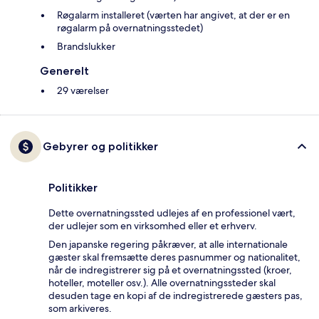
Røgalarm installeret (værten har angivet, at der er en
røgalarm på overnatningsstedet)
Brandslukker
Generelt
29 værelser
Gebyrer og politikker
Politikker
Dette overnatningssted udlejes af en professionel vært,
der udlejer som en virksomhed eller et erhverv.
Den japanske regering påkræver, at alle internationale
gæster skal fremsætte deres pasnummer og nationalitet,
når de indregistrerer sig på et overnatningssted (kroer,
hoteller, moteller osv.). Alle overnatningssteder skal
desuden tage en kopi af de indregistrerede gæsters pas,
som arkiveres.