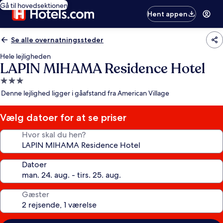
Gå til hovedsektionen
Hent appen
Se alle overnatningssteder
Hele lejligheden
LAPIN MIHAMA Residence Hotel
3.0-
stjernet
Denne lejlighed ligger i gåafstand fra American Village
overnatningssted
Vælg datoer for at se priser
Hvor skal du hen?
Datoer
Gæster