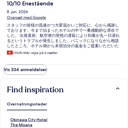
10/10 Enestående
8. jun. 2026
Oversæt med Google
スタッフの皆様の迅速かつ大変温かいご対応に、心から感謝し
ております。今まで泊まったホテルの中で一番感動的な滞在で
した。 出発直前、航空便の突然の遅延により到着が丸一日遅れ
るというトラブルが発生しました。パニックになりながら相談
したところ、ホテル側から未宿泊分の返金をご提案いただいた
だけでなく、日程を1日後ろにずらす（延泊）という要望にも、
CHUN WAI, rejse på 6 nætter
なんと追加料金なしで柔軟にシステム対応してくださいまし
た。おかけで安心して沖縄へ向かうことができました。 また滞
在中、体調を崩して病院（医師）の資料や湿布薬をお願いした
Vis 334 anmeldelser
際も、フロントの営業時間（19時）に間に合わない私たちのた
めに、セルフチェックイン用のロッカーに保管してくださいま
した。しかも暗証番号を私たちの部屋番号に設定してくださる
という、細やかなお心遣いに大変救われました。 スタッフの
Find inspiration
Yohena様をはじめ、チームの皆様の迅速で神対応なサービスは
本当に素晴らしいです。お部屋も快適で、アメリカンビレッジ
へのアクセスも抜群ですが、何よりこの「人の温かさ」がこの
Overnatningssteder
ホテルの最大の魅力だと思います。 沖縄に来る際は、絶対にま
たここに泊まります！本当にありがとうございました。
L
Okinawa City Hotel
i
L
The Moana