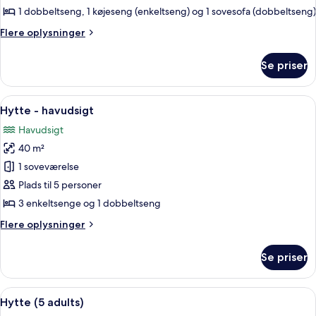
-
1 dobbeltseng, 1 køjeseng (enkeltseng) og 1 sovesofa (dobbeltseng)
2
Flere
Flere oplysninger
soveværelser
oplysninger
om
Se priser
Hus
-
2
Indlæs
En rolig sø med en lille båd og en fly
1
soveværelser
Hytte - havudsigt
alle
Havudsigt
billeder
40 m²
af
Hytte
1 soveværelse
-
Plads til 5 personer
havudsigt
3 enkeltsenge og 1 dobbeltseng
Flere
Flere oplysninger
oplysninger
om
Se priser
Hytte
-
havudsigt
Indlæs
En rød træhytte med en hvid dør, numm
4
Hytte (5 adults)
alle