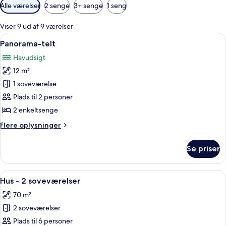
Tilgængelige
Alle værelser
2 senge
3+ senge
1 seng
filtre
for
Viser 9 ud af 9 værelser
værelser
Indlæs
Et kegleformet telt slået op ved en s
10
Panorama-telt
alle
Havudsigt
billeder
12 m²
af
Panorama-
1 soveværelse
telt
Plads til 2 personer
2 enkeltsenge
Flere
Flere oplysninger
oplysninger
om
Se priser
Panorama-
telt
Indlæs
En lille hytte med stråtækt tag, dør og
3
Hus - 2 soveværelser
alle
70 m²
billeder
2 soveværelser
af
Hus
Plads til 6 personer