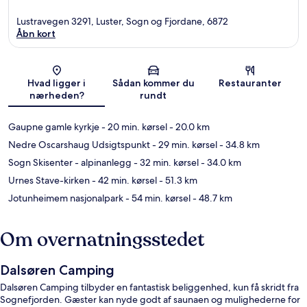
Lustravegen 3291, Luster, Sogn og Fjordane, 6872
Åbn kort
Kort
Hvad ligger i
Sådan kommer du
Restauranter
nærheden?
rundt
Gaupne gamle kyrkje
- 20 min. kørsel
- 20.0 km
Nedre Oscarshaug Udsigtspunkt
- 29 min. kørsel
- 34.8 km
Sogn Skisenter - alpinanlegg
- 32 min. kørsel
- 34.0 km
Urnes Stave-kirken
- 42 min. kørsel
- 51.3 km
Jotunheimem nasjonalpark
- 54 min. kørsel
- 48.7 km
Om overnatningsstedet
Dalsøren Camping
Dalsøren Camping tilbyder en fantastisk beliggenhed, kun få skridt fra
Sognefjorden. Gæster kan nyde godt af saunaen og mulighederne for