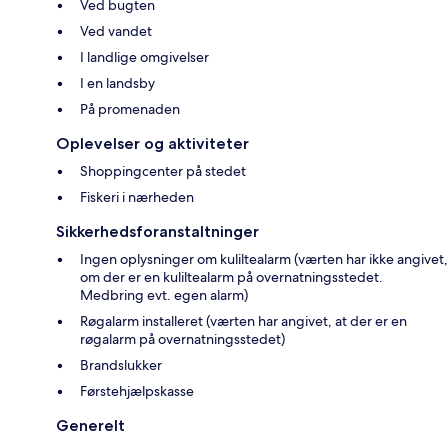
Ved bugten
Ved vandet
I landlige omgivelser
I en landsby
På promenaden
Oplevelser og aktiviteter
Shoppingcenter på stedet
Fiskeri i nærheden
Sikkerhedsforanstaltninger
Ingen oplysninger om kuliltealarm (værten har ikke angivet,
om der er en kuliltealarm på overnatningsstedet.
Medbring evt. egen alarm)
Røgalarm installeret (værten har angivet, at der er en
røgalarm på overnatningsstedet)
Brandslukker
Førstehjælpskasse
Generelt