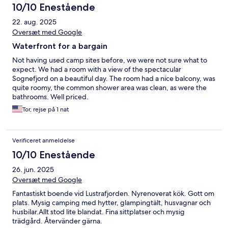
10/10 Enestående
22. aug. 2025
Oversæt med Google
Waterfront for a bargain
Not having used camp sites before, we were not sure what to
expect. We had a room with a view of the spectacular
Sognefjord on a beautiful day. The room had a nice balcony, was
quite roomy, the common shower area was clean, as were the
bathrooms. Well priced.
Tor, rejse på 1 nat
Verificeret anmeldelse
10/10 Enestående
26. jun. 2025
Oversæt med Google
Fantastiskt boende vid Lustrafjorden. Nyrenoverat kök. Gott om
plats. Mysig camping med hytter, glampingtält, husvagnar och
husbilar.Allt stod lite blandat. Fina sittplatser och mysig
trädgård. Återvänder gärna.