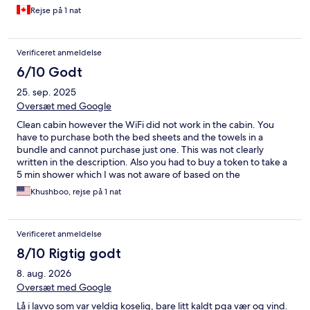
Rejse på 1 nat
Verificeret anmeldelse
6/10 Godt
25. sep. 2025
Oversæt med Google
Clean cabin however the WiFi did not work in the cabin. You
have to purchase both the bed sheets and the towels in a
bundle and cannot purchase just one. This was not clearly
written in the description. Also you had to buy a token to take a
5 min shower which I was not aware of based on the
description.
Khushboo, rejse på 1 nat
Verificeret anmeldelse
8/10 Rigtig godt
8. aug. 2026
Oversæt med Google
Lå i lavvo som var veldig koselig, bare litt kaldt pga vær og vind.