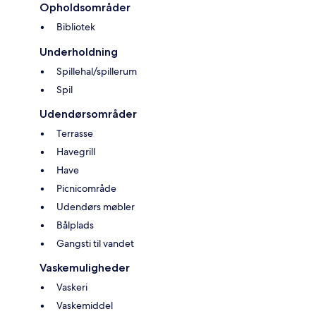
Opholdsområder
Bibliotek
Underholdning
Spillehal/spillerum
Spil
Udendørsområder
Terrasse
Havegrill
Have
Picnicområde
Udendørs møbler
Bålplads
Gangsti til vandet
Vaskemuligheder
Vaskeri
Vaskemiddel