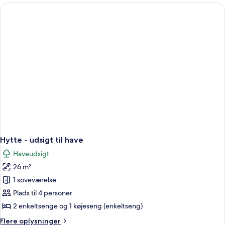
havudsigt
Hytte - udsigt til have
Haveudsigt
26 m²
1 soveværelse
Plads til 4 personer
2 enkeltsenge og 1 køjeseng (enkeltseng)
Flere
Flere oplysninger