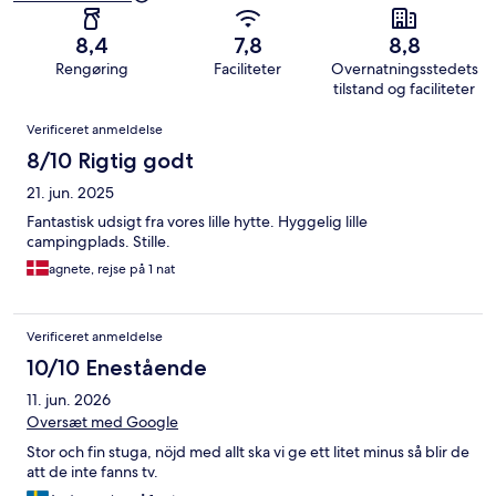
8,4
7,8
8,8
Rengøring
Faciliteter
Overnatningsstedets
tilstand og faciliteter
Anmeldelser
Verificeret anmeldelse
8/10 Rigtig godt
21. jun. 2025
Fantastisk udsigt fra vores lille hytte. Hyggelig lille
campingplads. Stille.
agnete, rejse på 1 nat
Verificeret anmeldelse
10/10 Enestående
11. jun. 2026
Oversæt med Google
Stor och fin stuga, nöjd med allt ska vi ge ett litet minus så blir de
att de inte fanns tv.