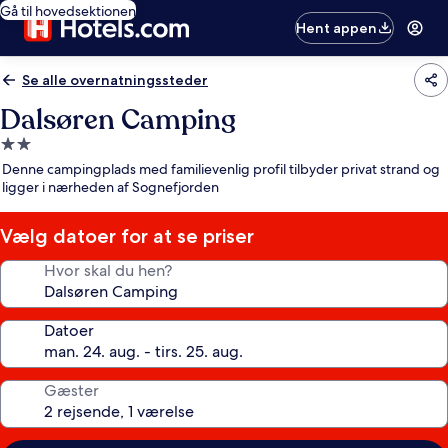
Gå til hovedsektionen
Hent appen
Se alle overnatningssteder
Dalsøren Camping
2.0-
stjernet
Denne campingplads med familievenlig profil tilbyder privat strand og
overnatningssted
ligger i nærheden af Sognefjorden
Vælg datoer for at se priser
Hvor skal du hen?
Datoer
Gæster