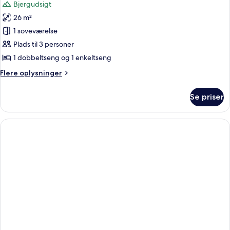
Bjergudsigt
billeder
26 m²
af
Hytte
1 soveværelse
(5
Plads til 3 personer
adults)
1 dobbeltseng og 1 enkeltseng
Flere
Flere oplysninger
oplysninger
om
Se priser
Hytte
(5
adults)