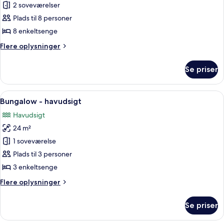
2 soveværelser
Plads til 8 personer
8 enkeltsenge
Flere
Flere oplysninger
oplysninger
om
Se priser
Hytte
-
2
Indlæs
En lille rød træhytte med en grøn dør
5
soveværelser
Bungalow - havudsigt
alle
(8
Havudsigt
adults)
billeder
24 m²
af
Bungalow
1 soveværelse
-
Plads til 3 personer
havudsigt
3 enkeltsenge
Flere
Flere oplysninger
oplysninger
om
Se priser
Bungalow
-