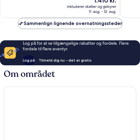
1.410 kr.
10,
10,
er
Alletiders,
Fremrag
inkluderer skatter og gebyrer
1.410 kr.
11. aug. - 12. aug.
184
59
anmeldelser
anmelde
Sammenlign lignende overnatningssteder
Log på for at se tilgængelige rabatter og fordele. Flere
fordele til flere eventyr.
Log på
Tilmeld dig nu – det er gratis
Om området