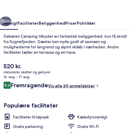
rige
Næste
33+
Oversigt
Faciliteter
Beliggenhed
Priser
Politikker
Dalsøren Camping tilbyder en fantastisk beliggenhed, kun få skridt
fra Sognefjorden. Gæster kan nyde godt af saunaen og
mulighederne for langrend og alpint skiløb i nærheden. Andre
faciliteter tæller en terrasse og en have.
Den
520 kr.
nuværende
inkluderer skatter og gebyrer
pris
16. aug. - 17. aug.
er
Anmeldelser
Fremragende
8,6
Spa
Vis alle 69 anmeldelser
520 kr.
8,6 ud af 10.
Populære faciliteter
Faciliteter til tøjvask
Kæledyrsvenligt
Gratis parkering
Gratis Wi-Fi