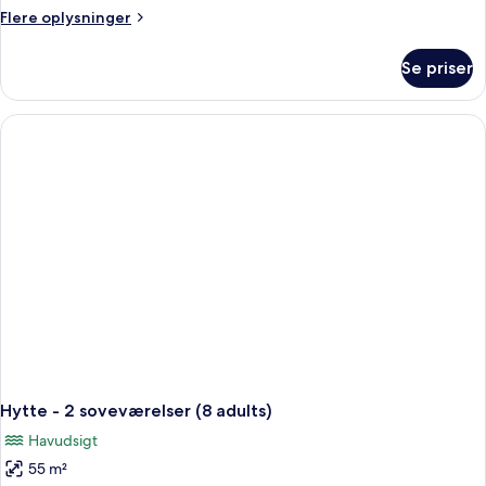
Flere
Flere oplysninger
oplysninger
om
Se priser
Bungalow
Hytte - 2 soveværelser (8 adults)
Havudsigt
55 m²