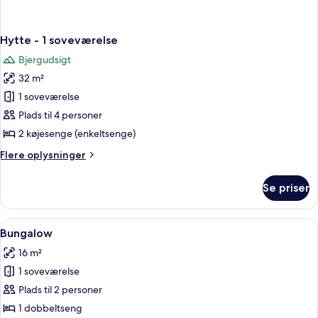
Hytte - 1 soveværelse
Bjergudsigt
32 m²
1 soveværelse
Plads til 4 personer
2 køjesenge (enkeltsenge)
Flere
Flere oplysninger
oplysninger
om
Se priser
Hytte
-
1
Indlæs
En rolig sø med en lille båd og en fly
1
soveværelse
Bungalow
alle
16 m²
billeder
1 soveværelse
af
Bungalow
Plads til 2 personer
1 dobbeltseng