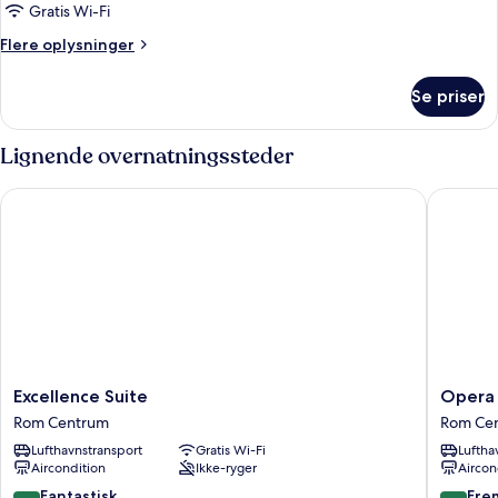
Gratis Wi-Fi
Flere
Flere oplysninger
oplysninger
om
Se priser
Standardværelse
Lignende overnatningssteder
Excellence Suite
Opera 5
Excellence
Opera
Excellence Suite
Opera
Suite
58
Rom Centrum
Rom Ce
Rom
Rom
Lufthavnstransport
Gratis Wi-Fi
Luftha
Centrum
Centru
Aircondition
Ikke-ryger
Aircon
8.6
9.2
Fantastisk
Fre