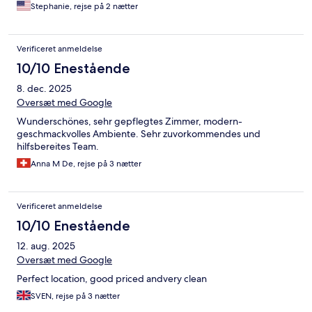
would have been better if I would have read the fine print and
Stephanie, rejse på 2 nætter
completed the steps before my arrival.
Verificeret anmeldelse
10/10 Enestående
8. dec. 2025
Oversæt med Google
Wunderschönes, sehr gepflegtes Zimmer, modern-
geschmackvolles Ambiente. Sehr zuvorkommendes und
hilfsbereites Team.
Anna M De, rejse på 3 nætter
Verificeret anmeldelse
10/10 Enestående
12. aug. 2025
Oversæt med Google
Perfect location, good priced andvery clean
SVEN, rejse på 3 nætter