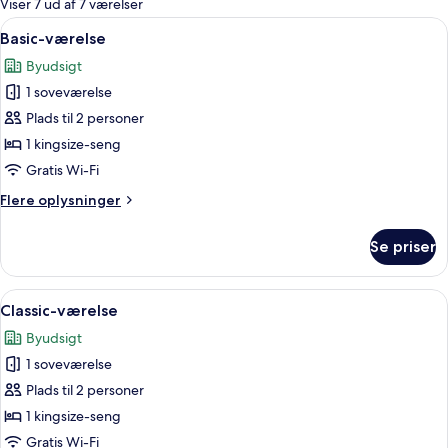
Viser 7 ud af 7 værelser
værelser
Indlæs
Et moderne soveværelse med en stor se
8
Basic-værelse
alle
Byudsigt
billeder
1 soveværelse
af
Basic-
Plads til 2 personer
værelse
1 kingsize-seng
Gratis Wi-Fi
Flere
Flere oplysninger
oplysninger
om
Se priser
Basic-
værelse
Indlæs
Et moderne soveværelse med en stor s
11
Classic-værelse
alle
Byudsigt
billeder
1 soveværelse
af
Classic-
Plads til 2 personer
værelse
1 kingsize-seng
Gratis Wi-Fi