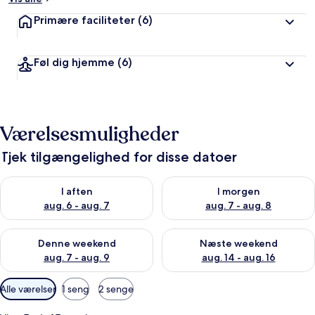
Primære faciliteter
(6)
Føl dig hjemme
(6)
Værelsesmuligheder
Tjek tilgængelighed for disse datoer
Tjek tilgængelighed for i aften aug. 6 - aug. 7
Tjek tilgængelighed for i morg
I aften
I morgen
aug. 6 - aug. 7
aug. 7 - aug. 8
Tjek tilgængelighed for denne weekend aug. 7 - aug. 9
Tjek tilgængelighed for næste
Denne weekend
Næste weekend
aug. 7 - aug. 9
aug. 14 - aug. 16
Tilgængelige
Alle værelser
1 seng
2 senge
filtre
for