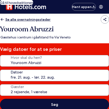
Gå til hovedsektionen
Hent appen
Se alle overnatningssteder
Youroom Abruzzi
Gæstehus i centrum i gåafstand fra Via Veneto
Vælg datoer for at se priser
Hvor skal du hen?
Datoer
Gæster
Søg