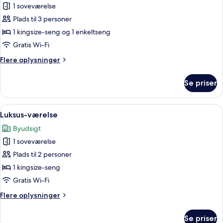
1 soveværelse
af
Executive-
Plads til 3 personer
værelse
1 kingsize-seng og 1 enkeltseng
Gratis Wi-Fi
Flere
Flere oplysninger
oplysninger
om
Se priser
Executive-
værelse
Indlæs
Et moderne soveværelse med en stor se
9
Luksus-værelse
alle
Byudsigt
billeder
1 soveværelse
af
Luksus-
Plads til 2 personer
værelse
1 kingsize-seng
Gratis Wi-Fi
Flere
Flere oplysninger
oplysninger
om
Se priser
Luksus-