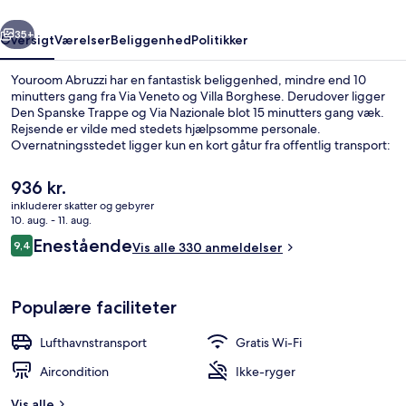
rige
Næste
35+
Oversigt
Værelser
Beliggenhed
Politikker
Youroom Abruzzi har en fantastisk beliggenhed, mindre end 10
minutters gang fra Via Veneto og Villa Borghese. Derudover ligger
Den Spanske Trappe og Via Nazionale blot 15 minutters gang væk.
Rejsende er vilde med stedets hjælpsomme personale.
Overnatningsstedet ligger kun en kort gåtur fra offentlig transport:
Barberini Metrostation ligger 11 minutter væk og Spagna
Metrostation ligger 13 minutter derfra.
Den
936 kr.
nuværende
inkluderer skatter og gebyrer
pris
10. aug. - 11. aug.
Terrasse/gårdhave
er
Anmeldelser
Enestående
9,4
Vis alle 330 anmeldelser
936 kr.
9,4 ud af 10.
Populære faciliteter
Lufthavnstransport
Gratis Wi-Fi
Aircondition
Ikke-ryger
Vis alle