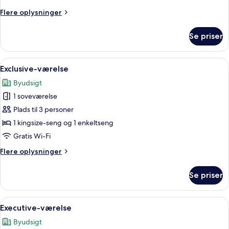
Flere
Flere oplysninger
oplysninger
om
Se priser
Classic-
værelse
Indlæs
Udsigt fra værelset
10
Exclusive-værelse
alle
Byudsigt
billeder
1 soveværelse
af
Exclusive-
Plads til 3 personer
værelse
1 kingsize-seng og 1 enkeltseng
Gratis Wi-Fi
Flere
Flere oplysninger
oplysninger
om
Se priser
Exclusive-
værelse
Indlæs
Et moderne hotelværelse med seng, skr
10
Executive-værelse
alle
Byudsigt
billeder