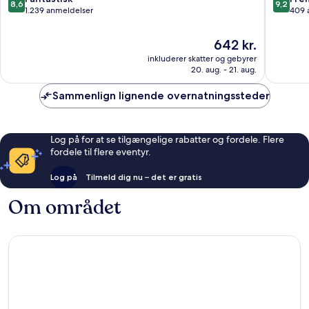
8,6
9,2
ud
ud
1.239 anmeldelser
409 
af
af
10,
10,
Prisen
642 kr.
Fantastisk,
Fremrag
er
inkluderer skatter og gebyrer
1.239
409
642 kr.
20. aug. - 21. aug.
anmeldelser
anmelde
Sammenlign lignende overnatningssteder
Log på for at se tilgængelige rabatter og fordele. Flere
fordele til flere eventyr.
Log på
Tilmeld dig nu – det er gratis
Om området