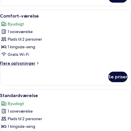
værelse
Indlæs
Udsigt fra værelset
11
Comfort-værelse
alle
Byudsigt
billeder
1 soveværelse
af
Comfort-
Plads til 2 personer
værelse
1 kingsize-seng
Gratis Wi-Fi
Flere
Flere oplysninger
oplysninger
om
Se priser
Comfort-
værelse
Indlæs
Et moderne soveværelse med en stor se
7
Standardværelse
alle
Byudsigt
billeder
1 soveværelse
af
Standardværelse
Plads til 2 personer
1 kingsize-seng