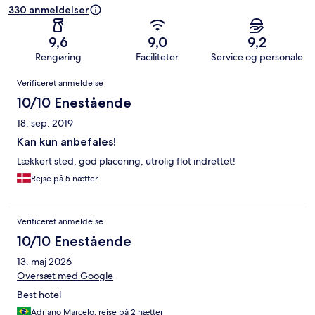
330 anmeldelser
9,6
9,0
9,2
Rengøring
Faciliteter
Service og personale
Anmeldelser
Verificeret anmeldelse
10/10 Enestående
18. sep. 2019
Kan kun anbefales!
Lækkert sted, god placering, utrolig flot indrettet!
Rejse på 5 nætter
Verificeret anmeldelse
10/10 Enestående
13. maj 2026
Oversæt med Google
Best hotel
Adriano Marcelo, rejse på 2 nætter