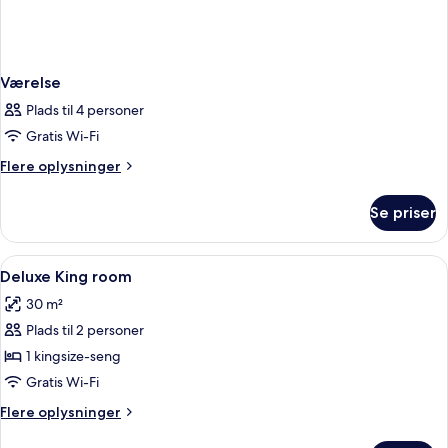
Værelse
Plads til 4 personer
Gratis Wi-Fi
Flere
Flere oplysninger
oplysninger
om
Se priser
Værelse
Indlæs
Et hotelværelse med en seng, et skrive
4
Deluxe King room
alle
30 m²
billeder
Plads til 2 personer
af
Deluxe
1 kingsize-seng
King
Gratis Wi-Fi
room
Flere
Flere oplysninger
oplysninger
om