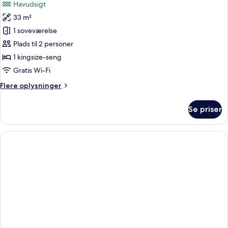
Havudsigt
-
billeder
havudsigt
33 m²
af
Premium-
1 soveværelse
værelse
Plads til 2 personer
1 kingsize-seng
Gratis Wi-Fi
Flere
Flere oplysninger
oplysninger
om
Se priser
Premium-
værelse