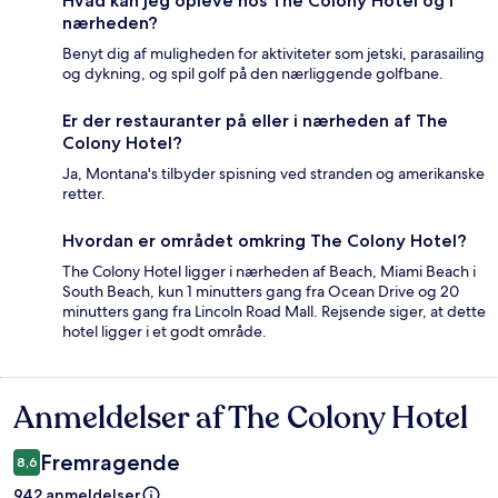
Hvad kan jeg opleve hos The Colony Hotel og i
nærheden?
Benyt dig af muligheden for aktiviteter som jetski, parasailing
og dykning, og spil golf på den nærliggende golfbane.
Er der restauranter på eller i nærheden af The
Colony Hotel?
Ja, Montana's tilbyder spisning ved stranden og amerikanske
retter.
Hvordan er området omkring The Colony Hotel?
The Colony Hotel ligger i nærheden af Beach, Miami Beach i
South Beach, kun 1 minutters gang fra Ocean Drive og 20
minutters gang fra Lincoln Road Mall. Rejsende siger, at dette
hotel ligger i et godt område.
Anmeldelser af The Colony Hotel
Anmeldelser
Fremragende
8,6
942 anmeldelser