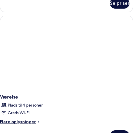
Se priser
Deluxe
King
room
Værelse
Plads til 4 personer
Gratis Wi-Fi
Flere
Flere oplysninger
oplysninger
om