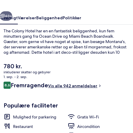
rige
Næste
40+
Oversigt
Værelser
Beliggenhed
Politikker
The Colony Hotel har en en fantastisk beliggenhed, kun fem
minutters gang fra Ocean Drive og Miami Beach Boardwalk.
Gæster, som gerne vil have noget at spise, kan besøge Montana's,
der serverer amerikanske retter og er åben til morgenmad, frokost
og aftensmad. Dette hotel i art deco-stil ligger desuden kun 10
minutters gang fra Collins Avenue Indkøbsområde og Art Deco
Historic District. Stedets hjælpsomme personale og beliggenhed får
Den
780 kr.
rigtig gode bedømmelser fra rejsende.
nuværende
inkluderer skatter og gebyrer
pris
1. sep. - 2. sep.
Overnatningsstedets facade
er
Anmeldelser
Fremragende
8,6
Vis alle 942 anmeldelser
780 kr.
8,6 ud af 10.
Populære faciliteter
Mulighed for parkering
Gratis Wi-Fi
Restaurant
Aircondition