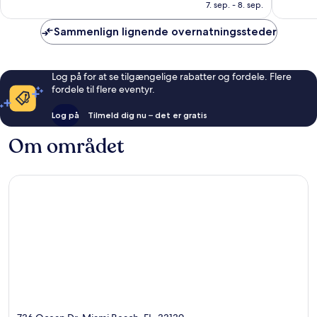
858 kr.
7. sep. - 8. sep.
1.355
2.170
anmeldelser
anmelde
Sammenlign lignende overnatningssteder
Log på for at se tilgængelige rabatter og fordele. Flere
fordele til flere eventyr.
Log på
Tilmeld dig nu – det er gratis
Om området