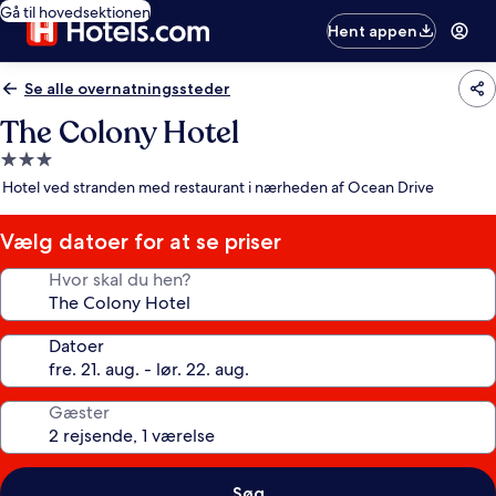
Gå til hovedsektionen
Hent appen
Se alle overnatningssteder
The Colony Hotel
3.0-
stjernet
Hotel ved stranden med restaurant i nærheden af Ocean Drive
overnatningssted
Vælg datoer for at se priser
Hvor skal du hen?
Datoer
Gæster
Søg