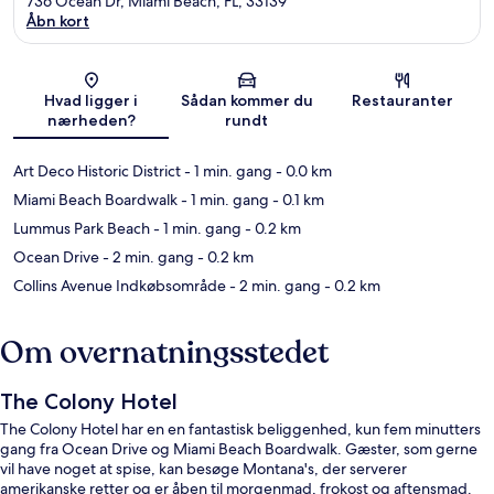
736 Ocean Dr, Miami Beach, FL, 33139
Åbn kort
Kort
Hvad ligger i
Sådan kommer du
Restauranter
nærheden?
rundt
Art Deco Historic District
- 1 min. gang
- 0.0 km
Miami Beach Boardwalk
- 1 min. gang
- 0.1 km
Lummus Park Beach
- 1 min. gang
- 0.2 km
Ocean Drive
- 2 min. gang
- 0.2 km
Collins Avenue Indkøbsområde
- 2 min. gang
- 0.2 km
Om overnatningsstedet
The Colony Hotel
The Colony Hotel har en en fantastisk beliggenhed, kun fem minutters
gang fra Ocean Drive og Miami Beach Boardwalk. Gæster, som gerne
vil have noget at spise, kan besøge Montana's, der serverer
amerikanske retter og er åben til morgenmad, frokost og aftensmad.