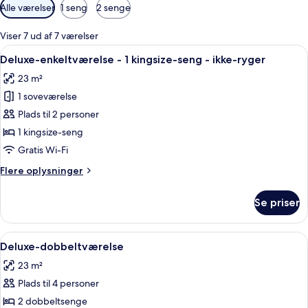
Tilgængelige
Alle værelser
1 seng
2 senge
filtre
for
Viser 7 ud af 7 værelser
værelser
Indlæs
Et hotelværelse med en seng, en ventil
6
Deluxe-enkeltværelse - 1 kingsize-seng - ikke-ryger
alle
23 m²
billeder
1 soveværelse
af
Deluxe-
Plads til 2 personer
enkeltværelse
1 kingsize-seng
-
Gratis Wi-Fi
1
Flere
Flere oplysninger
kingsize-
oplysninger
seng
om
Se priser
Deluxe-
-
enkeltværelse
ikke-
-
Indlæs
Et hotelværelse med to senge, en loftsvi
ryger
4
1
Deluxe-dobbeltværelse
alle
kingsize-
23 m²
seng
billeder
-
Plads til 4 personer
af
ikke-
Deluxe-
2 dobbeltsenge
ryger