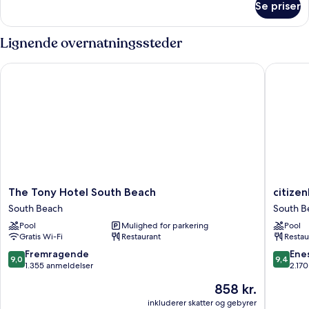
Se priser
Værelse
Lignende overnatningssteder
The Tony Hotel South Beach
citizenM
The
citizenM
The Tony Hotel South Beach
citize
Tony
Miami
South Beach
South B
Hotel
South
Pool
Mulighed for parkering
Pool
South
Beach
Gratis Wi-Fi
Restaurant
Restau
Beach
South
South
Beach
9.0
9.4
Fremragende
Ene
9,0
9,4
Beach
ud
ud
1.355 anmeldelser
2.17
af
af
Prisen
858 kr.
10,
10,
er
Fremragende,
Eneståe
inkluderer skatter og gebyrer