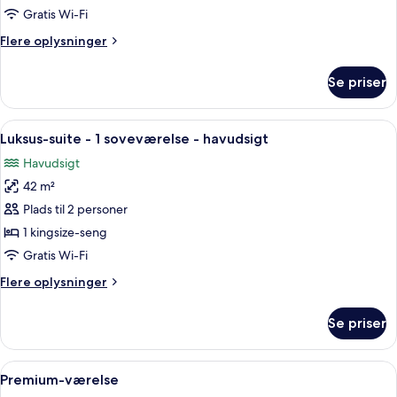
dobbeltværelse
Gratis Wi-Fi
Flere
Flere oplysninger
oplysninger
om
Se priser
Deluxe-
dobbeltværelse
Indlæs
Et moderne hotelværelse med en stor se
4
Luksus-suite - 1 soveværelse - havudsigt
alle
Havudsigt
billeder
42 m²
af
Luksus-
Plads til 2 personer
suite
1 kingsize-seng
-
Gratis Wi-Fi
1
Flere
Flere oplysninger
soveværelse
oplysninger
-
om
Se priser
Luksus-
havudsigt
suite
-
Indlæs
Et hotelværelse med en stor seng, venti
5
1
Premium-værelse
alle
soveværelse