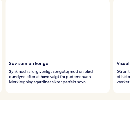
Sov som en konge
Visuel
Synk ned i allergivenligt sengetøj med en blød
Gå en t
dundyne efter at have valgt fra pudemenuen.
et hist
Mørklægningsgardiner sikrer perfekt søvn.
værker 