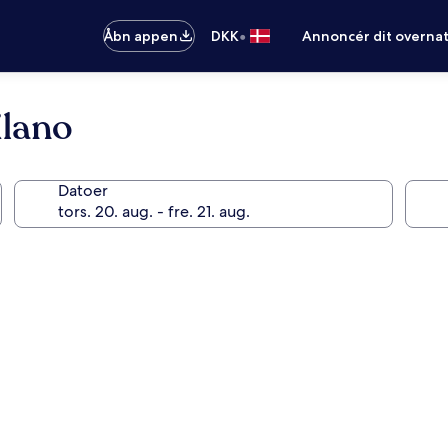
•
Åbn appen
DKK
Annoncér dit overna
ilano
Datoer