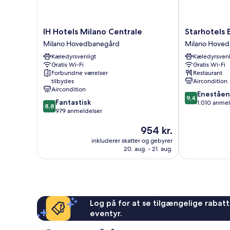
IH
Starhotels
IH Hotels Milano Centrale
Starhotels E
Hotels
E.c.ho.
Milano Hovedbanegård
Milano Hove
Milano
Milano
Kæledyrsvenligt
Kæledyrsvenl
Centrale
Hovedbanegå
Gratis Wi-Fi
Gratis Wi-Fi
Milano
Forbundne værelser
Restaurant
Hovedbanegård
tilbydes
Aircondition
Aircondition
9.4
Eneståe
9,4
8.8
Fantastisk
ud
1.010 anmel
8,8
ud
979 anmeldelser
af
af
10,
Prisen
954 kr.
10,
Enestående,
er
Fantastisk,
1.010
inkluderer skatter og gebyrer
954 kr.
979
anmeldelser
20. aug. - 21. aug.
anmeldelser
Log på for at se tilgængelige rabatte
eventyr.