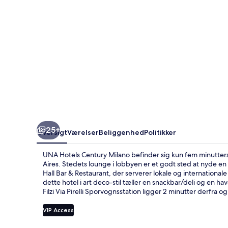
25+
Oversigt
Værelser
Beliggenhed
Politikker
UNA Hotels Century Milano befinder sig kun fem minutters
Aires. Stedets lounge i lobbyen er et godt sted at nyde en 
Hall Bar & Restaurant, der serverer lokale og international
dette hotel i art deco-stil tæller en snackbar/deli og en hav
Filzi Via Pirelli Sporvognsstation ligger 2 minutter derfra og V
VIP Access