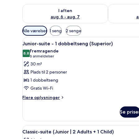
Tjek tilgængelighed for i aften aug. 6 - aug. 7
Tjek tilgænge
I aften
aug. 6 - aug. 7
a
Tilgængelige
Alle værelser
1 seng
2 senge
filtre
Indlæs
Et hotelværelse med en seng, e
for
8
Junior-suite - 1 dobbeltseng (Superior)
alle
værelser
Fremragende
billeder
8,8
8,8 ud af 10
(6
6 anmeldelser
af
anmeldelser)
30 m²
Junior-
Plads til 2 personer
suite
1 dobbeltseng
-
Gratis Wi-Fi
1
dobbeltseng
Flere
Flere oplysninger
oplysninger
(Superior)
om
Se prise
Junior-
suite
-
Indlæs
Et moderne hotelværelse med se
7
1
Classic-suite (Junior | 2 Adults + 1 Child)
alle
dobbeltseng