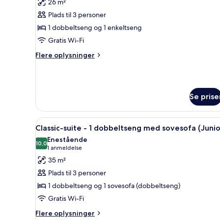
26 m²
(Superior)
billeder
Plads til 3 personer
af
Classic-
1 dobbeltseng og 1 enkeltseng
suite
Gratis Wi-Fi
(Junior
Flere
Flere oplysninger
|
oplysninger
2
om
Classic-
Adults
suite
+
Se prise
(Junior
1
|
2
Child)
Indlæs
Et moderne hotelværelse med se
Adults
7
Classic-suite - 1 dobbeltseng med sovesofa (Junio
alle
+
Enestående
1
billeder
10,0
10,0 ud af 10
(1
1 anmeldelse
Child)
af
anmeldelse)
35 m²
Classic-
Plads til 3 personer
suite
1 dobbeltseng og 1 sovesofa (dobbeltseng)
-
Gratis Wi-Fi
1
dobbeltseng
Flere
Flere oplysninger