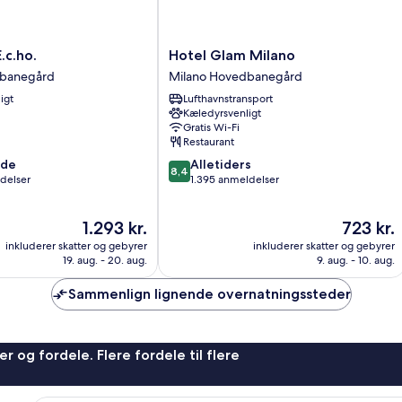
Hotel
.c.ho.
Hotel Glam Milano
Glam
dbanegård
Milano Hovedbanegård
Milano
igt
Lufthavnstransport
rd
Milano
Kæledyrsvenligt
Hovedbanegård
Gratis Wi-Fi
Restaurant
8.4
nde
Alletiders
8,4
ud
delser
1.395 anmeldelser
af
10,
Prisen
Prisen
1.293 kr.
723 kr.
Alletiders,
er
er
1.395
inkluderer skatter og gebyrer
inkluderer skatter og gebyrer
1.293 kr.
723 kr.
anmeldelser
19. aug. - 20. aug.
9. aug. - 10. aug.
Sammenlign lignende overnatningssteder
r og fordele. Flere fordele til flere