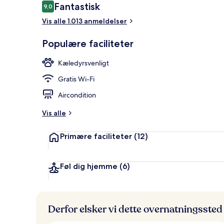
Anmeldelser
Fantastisk
9,0
9,0 ud af 10.
Have
Vis alle 1.013 anmeldelser
Populære faciliteter
Kæledyrsvenligt
Gratis Wi-Fi
Aircondition
Vis alle
Primære faciliteter
(12)
Føl dig hjemme
(6)
Derfor elsker vi dette overnatningssted