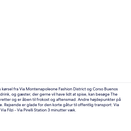
Udendørsom
 kørsel fra Via Montenapoleone Fashion District og Corso Buenos
drink, og gæster, der gerne vil have lidt at spise, kan besøge The
e retter og er åben til frokost og aftensmad. Andre højdepunkter på
Lounge i lo
e. Rejsende er glade for den korte gåtur til offentlig transport: Via
ia Filzi - Via Pirelli Station 3 minutter væk.