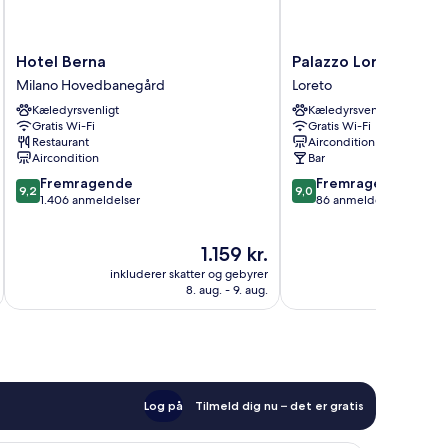
Hotel
Palazzo
Hotel Berna
Palazzo Loreto Hote
Berna
Loreto
Milano Hovedbanegård
Loreto
Milano
Hotel
Kæledyrsvenligt
Kæledyrsvenligt
Hovedbanegård
Milano
Gratis Wi-Fi
Gratis Wi-Fi
Loreto
Restaurant
Aircondition
Aircondition
Bar
9.2
9.0
Fremragende
Fremragende
9,2
9,0
ud
ud
1.406 anmeldelser
86 anmeldelser
af
af
10,
10,
Prisen
1.159 kr.
Fremragende,
Fremragende,
er
1.406
86
inkluderer skatter og gebyrer
inkluderer 
1.159 kr.
anmeldelser
anmeldelser
8. aug. - 9. aug.
Log på
Tilmeld dig nu – det er gratis