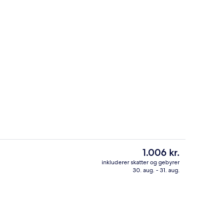
råde
Allergivenligt sengetøj, dundyner, mi
Den
1.006 kr.
nuværende
inkluderer skatter og gebyrer
pris
30. aug. - 31. aug.
bbyen
Bibliotek
er
1.006 kr.