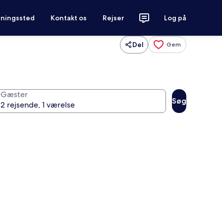
tningssted
Kontakt os
Rejser
Log på
Del
Gem
Gæster
Søg