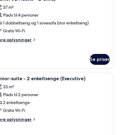
illeder
37 m²
f
Plads til 4 personer
uperior-
1 dobbeltseng og 1 sovesofa (stor enkeltseng)
uite
Gratis Wi-Fi
ere
ere oplysninger
obbeltseng
lysninger
m
ed
perior-
ovesofa
Se priser
ite
Junior
ivebord, stol og et lille bord med en vase og en kop.
ndlæs
Et moderne hotelværelse med seng, fjernsyn, 
7
bbeltseng
nior-suite - 2 enkeltsenge (Executive)
le
ed
dults
33 m²
vesofa
illeder
unior
Plads til 2 personer
f
unior-
2 enkeltsenge
hild)
uite
ults
Gratis Wi-Fi
ere
ere oplysninger
lysninger
ild)
nkeltsenge
m