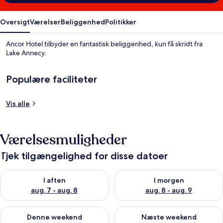
Oversigt
Værelser
Beliggenhed
Politikker
Ancor Hotel tilbyder en fantastisk beliggenhed, kun få skridt fra
Lake Annecy.
Populære faciliteter
Vis alle
Værelsesmuligheder
Tjek tilgængelighed for disse datoer
Tjek tilgængelighed for i aften aug. 7 - aug. 8
Tjek tilgængelighed for i morg
I aften
I morgen
aug. 7 - aug. 8
aug. 8 - aug. 9
Tjek tilgængelighed for denne weekend aug. 7 - aug. 9
Tjek tilgængelighed for næste
Denne weekend
Næste weekend