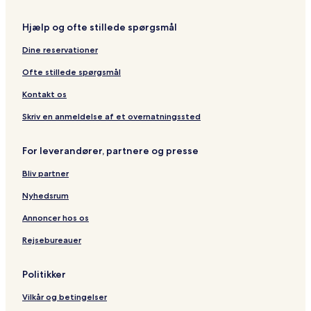
t
x
-
r
l
V
y
h
A
r
G
i
l
i
o
n
Hjælp og ofte stillede spørgsmål
e
e
e
y
e
t
n
v
r
i
e
e
Dine reservationer
r
H
l
l
c
i
o
l
L
y
Ofte stillede spørgsmål
e
t
e
e
P
r
e
v
s
o
Kontakt os
l
i
H
i
l
a
s
Skriv en anmeldelse af et overnatningssted
l
u
y
e
t
For leverandører, partnere og presse
s
d
Bliv partner
'
A
Nyhedsrum
n
n
Annoncer hos os
e
Rejsebureauer
c
y
Politikker
Vilkår og betingelser