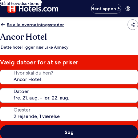
Gå til hovedsektionen
Hent appen
Se alle overnatningssteder
Ancor Hotel
Dette hotel ligger nær Lake Annecy
Vælg datoer for at se priser
Hvor skal du hen?
Datoer
Gæster
Søg