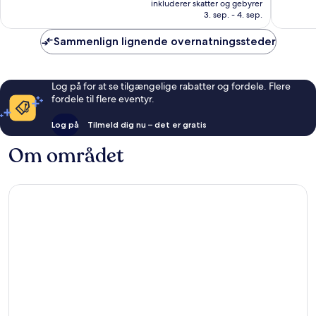
inkluderer skatter og gebyrer
779
1.003
725 kr.
3. sep. - 4. sep.
anmeldelser
anmelde
Sammenlign lignende overnatningssteder
Log på for at se tilgængelige rabatter og fordele. Flere
fordele til flere eventyr.
Log på
Tilmeld dig nu – det er gratis
Om området