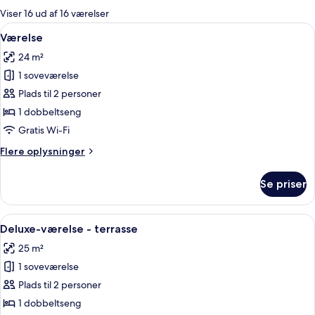
for
Viser 16 ud af 16 værelser
værelser
Indlæs
Værelse | Premium-sengetøj, minibar, 
6
Værelse
alle
24 m²
billeder
1 soveværelse
af
Værelse
Plads til 2 personer
1 dobbeltseng
Gratis Wi-Fi
Flere
Flere oplysninger
oplysninger
om
Se priser
Værelse
Indlæs
En udendørs terrasse med et bord dæk
10
Deluxe-værelse - terrasse
alle
25 m²
billeder
1 soveværelse
af
Deluxe-
Plads til 2 personer
værelse
1 dobbeltseng