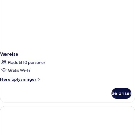
Værelse
Plads til 10 personer
Gratis Wi-Fi
Flere
Flere oplysninger
oplysninger
om
Se priser
Værelse