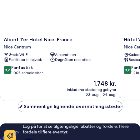
Albert
Hôtel
Albert 1'er Hotel Nice, France
Hôtel 
1'er
Vacance
Nice Centrum
Nice Ce
Hotel
Bleues
Gratis Wi-Fi
Aircondition
Kæledy
Nice,
Le
Faciliteter til tøjvask
Døgnåben reception
Restau
France
Royal
Nice
Nice
8.6
8.8
Fantastisk
Fant
8,6
8,8
Centrum
Centru
ud
ud
1.005 anmeldelser
1.21
af
af
Prisen
1.748 kr.
10,
10,
er
Fantastisk,
Fantasti
inkluderer skatter og gebyrer
1.748 kr.
23. aug. - 24. aug.
1.005
1.216
anmeldelser
anmelde
Sammenlign lignende overnatningssteder
Log på for at se tilgængelige rabatter og fordele. Flere
fordele til flere eventyr.