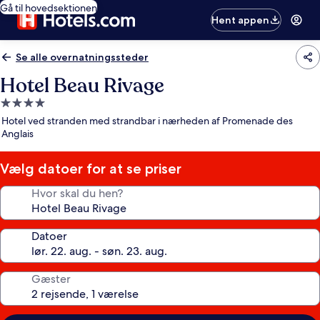
Gå til hovedsektionen
Hent appen
Se alle overnatningssteder
Hotel Beau Rivage
4.0-
stjernet
Hotel ved stranden med strandbar i nærheden af Promenade des
overnatningssted
Anglais
Vælg datoer for at se priser
Hvor skal du hen?
Datoer
Gæster