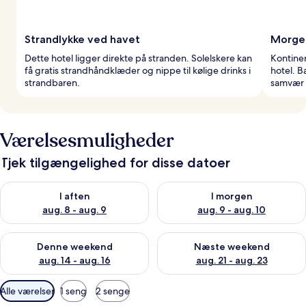
Strandlykke ved havet
Morge
Dette hotel ligger direkte på stranden. Solelskere kan
Kontine
få gratis strandhåndklæder og nippe til kølige drinks i
hotel. B
strandbaren.
samvær 
Værelsesmuligheder
Tjek tilgængelighed for disse datoer
Tjek tilgængelighed for i aften aug. 8 - aug. 9
Tjek tilgængelighed for i morg
I aften
I morgen
aug. 8 - aug. 9
aug. 9 - aug. 10
Tjek tilgængelighed for denne weekend aug. 14 - aug. 16
Tjek tilgængelighed for næste
Denne weekend
Næste weekend
aug. 14 - aug. 16
aug. 21 - aug. 23
Tilgængelige
Alle værelser
1 seng
2 senge
filtre