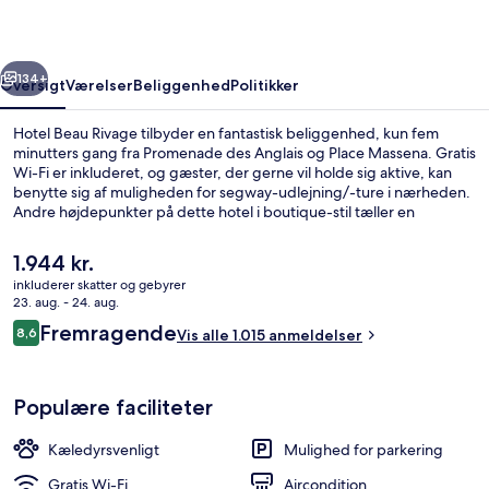
rige
Næste
134+
Oversigt
Værelser
Beliggenhed
Politikker
Hotel Beau Rivage tilbyder en fantastisk beliggenhed, kun fem
minutters gang fra Promenade des Anglais og Place Massena. Gratis
Wi-Fi er inkluderet, og gæster, der gerne vil holde sig aktive, kan
benytte sig af muligheden for segway-udlejning/-ture i nærheden.
Andre højdepunkter på dette hotel i boutique-stil tæller en
strandbar, en bar/lounge og en have. Stedets hjælpsomme
personale og beliggenhed får rigtig gode bedømmelser fra
Den
1.944 kr.
rejsende. Offentlig transport ligger kun en kort gåtur væk: Opéra -
nuværende
inkluderer skatter og gebyrer
Vieille Ville Sporvognsstation ligger 5 minutter væk og Masséna
pris
23. aug. - 24. aug.
Sporvognsstation ligger 8 minutter derfra.
Udendørs spisemuligheder
er
Anmeldelser
Fremragende
8,6
Vis alle 1.015 anmeldelser
1.944 kr.
8,6 ud af 10.
Populære faciliteter
Kæledyrsvenligt
Mulighed for parkering
Gratis Wi-Fi
Aircondition