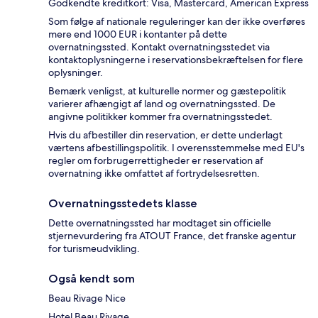
Godkendte kreditkort: Visa, Mastercard, American Express
Som følge af nationale reguleringer kan der ikke overføres
mere end 1000 EUR i kontanter på dette
overnatningssted. Kontakt overnatningsstedet via
kontaktoplysningerne i reservationsbekræftelsen for flere
oplysninger.
Bemærk venligst, at kulturelle normer og gæstepolitik
varierer afhængigt af land og overnatningssted. De
angivne politikker kommer fra overnatningsstedet.
Hvis du afbestiller din reservation, er dette underlagt
værtens afbestillingspolitik. I overensstemmelse med EU's
regler om forbrugerrettigheder er reservation af
overnatning ikke omfattet af fortrydelsesretten.
Overnatningsstedets klasse
Dette overnatningssted har modtaget sin officielle
stjernevurdering fra ATOUT France, det franske agentur
for turismeudvikling.
Også kendt som
Beau Rivage Nice
Hotel Beau Rivage