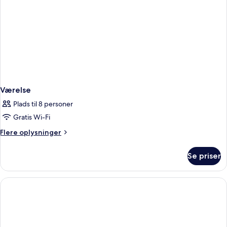
Værelse
Plads til 8 personer
Gratis Wi-Fi
Flere
Flere oplysninger
oplysninger
om
Se priser
Værelse