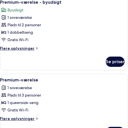
5
Premium-værelse - byudsigt
alle
Byudsigt
billeder
1 soveværelse
af
Premium-
Plads til 2 personer
værelse
1 dobbeltseng
-
Gratis Wi-Fi
byudsigt
Flere
Flere oplysninger
oplysninger
om
Se priser
Premium-
værelse
-
Indlæs
Premium-værelse | Premium-sengetøj, 
7
byudsigt
Premium-værelse
alle
1 soveværelse
billeder
Plads til 3 personer
af
Premium-
1 queensize-seng
værelse
Gratis Wi-Fi
Flere
Flere oplysninger
oplysninger