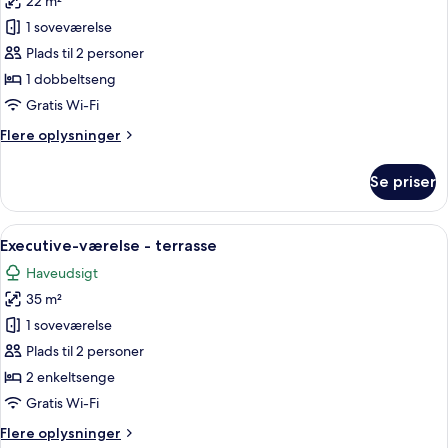
22 m²
af
Classic-
1 soveværelse
værelse
Plads til 2 personer
1 dobbeltseng
Gratis Wi-Fi
Flere
Flere oplysninger
oplysninger
om
Se priser
Classic-
værelse
Indlæs
Et hotelværelse med en seng, et skriveb
4
Executive-værelse - terrasse
alle
Haveudsigt
billeder
35 m²
af
Executive-
1 soveværelse
værelse
Plads til 2 personer
-
2 enkeltsenge
terrasse
Gratis Wi-Fi
Flere
Flere oplysninger