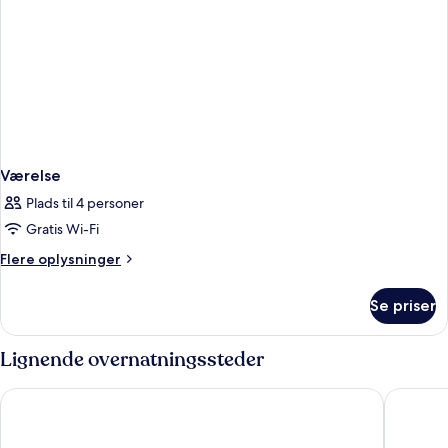
Værelse
Plads til 4 personer
Gratis Wi-Fi
Flere
Flere oplysninger
oplysninger
om
Se priser
Værelse
Lignende overnatningssteder
Albert 1'er Hotel Nice, France
Hôtel Va