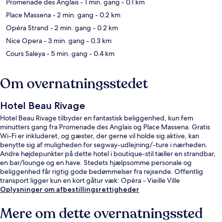
Promenade des Anglais
- 1 min. gang
- 0.1 km
Place Massena
- 2 min. gang
- 0.2 km
Opéra Strand
- 2 min. gang
- 0.2 km
Nice Opera
- 3 min. gang
- 0.3 km
Cours Saleya
- 5 min. gang
- 0.4 km
Om overnatningsstedet
Hotel Beau Rivage
Hotel Beau Rivage tilbyder en fantastisk beliggenhed, kun fem
minutters gang fra Promenade des Anglais og Place Massena. Gratis
Wi-Fi er inkluderet, og gæster, der gerne vil holde sig aktive, kan
benytte sig af muligheden for segway-udlejning/-ture i nærheden.
Andre højdepunkter på dette hotel i boutique-stil tæller en strandbar,
en bar/lounge og en have. Stedets hjælpsomme personale og
beliggenhed får rigtig gode bedømmelser fra rejsende. Offentlig
transport ligger kun en kort gåtur væk: Opéra - Vieille Ville
Sporvognsstation ligger 5 minutter væk og Masséna Sporvognsstation
Oplysninger om afbestillingsrettigheder
ligger 8 minutter derfra.
Mere om dette overnatningssted