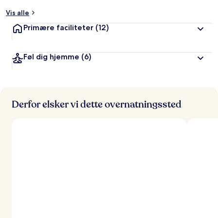
t
Vis alle
a
Primære faciliteter
(12)
f
r
Føl dig hjemme
(6)
e
j
s
e
n
d
Derfor elsker vi dette overnatningssted
e