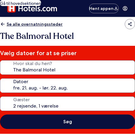
Gå til hovedsektionen
Hent appen
Se alle overnatningssteder
The Balmoral Hotel
Vælg datoer for at se priser
Hvor skal du hen?
Datoer
Gæster
Søg