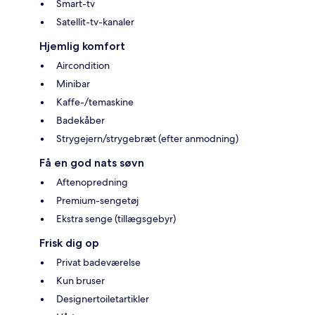
Smart-tv
Satellit-tv-kanaler
Hjemlig komfort
Aircondition
Minibar
Kaffe-/temaskine
Badekåber
Strygejern/strygebræt (efter anmodning)
Få en god nats søvn
Aftenopredning
Premium-sengetøj
Ekstra senge (tillægsgebyr)
Frisk dig op
Privat badeværelse
Kun bruser
Designertoiletartikler