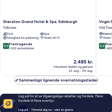
Sheraton
Virgin
Sheraton Grand Hotel & Spa, Edinburgh
Virgin
Grand
Hotels
Tollcross
Old Tow
Hotel
Edinbur
Pool
Spa
Kæledy
&
Old
Mulighed for parkering
Gratis Wi-Fi
Gratis
Spa,
Town
Edinburgh
Edinbur
9.0
9.4
Fremragende
Ene
9,0
9,4
Tollcross
ud
ud
1.002 anmeldelser
1.48
af
af
10,
10,
Prisen
2.485 kr.
Fremragende,
Eneståe
er
1.002
1.482
inkluderer skatter og gebyrer
2.485 kr.
anmeldelser
anmelde
23. aug. - 24. aug.
Sammenlign lignende overnatningssteder
Log på for at se tilgængelige rabatter og fordele. Flere
fordele til flere eventyr.
Log på
Tilmeld dig nu – det er gratis