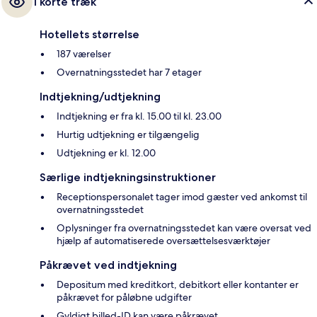
I korte træk
Hotellets størrelse
187 værelser
Overnatningsstedet har 7 etager
Indtjekning/udtjekning
Indtjekning er fra kl. 15.00 til kl. 23.00
Hurtig udtjekning er tilgængelig
Udtjekning er kl. 12.00
Særlige indtjekningsinstruktioner
Receptionspersonalet tager imod gæster ved ankomst til
overnatningsstedet
Oplysninger fra overnatningsstedet kan være oversat ved
hjælp af automatiserede oversættelsesværktøjer
Påkrævet ved indtjekning
Depositum med kreditkort, debitkort eller kontanter er
påkrævet for påløbne udgifter
Gyldigt billed-ID kan være påkrævet