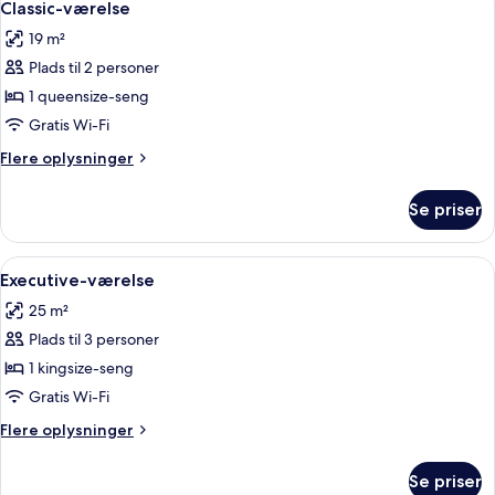
2
View)
Classic-værelse
alle
19 m²
billeder
Plads til 2 personer
af
Classic-
1 queensize-seng
værelse
Gratis Wi-Fi
Flere
Flere oplysninger
oplysninger
om
Se priser
Classic-
værelse
Indlæs
Et rummeligt soveværelse med en stor 
1
Executive-værelse
alle
25 m²
billeder
Plads til 3 personer
af
Executive-
1 kingsize-seng
værelse
Gratis Wi-Fi
Flere
Flere oplysninger
oplysninger
om
Se priser
Executive-