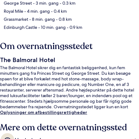
George Street
- 3 min. gang
- 0.3 km
Royal Mile
- 4 min. gang
- 0.4 km
Grassmarket
- 8 min. gang
- 0.8 km
Edinburgh Castle
- 10 min. gang
- 0.9 km
Om overnatningsstedet
The Balmoral Hotel
The Balmoral Hotel sikrer dig en fantastisk beliggenhed, kun fem
minutters gang fra Princes Street og George Street. Du kan besøge
spaen for at blive forkælet med hot stone-massage, body wrap-
behandlinger eller manicure og pedicure, og Number One, en af 3
restauranter, serverer aftensmad. Andre højdepunkter på dette hotel
med luksusfaciliteter tæller 2 barer/lounger, en indendørs pool og et
fitnesscenter. Stedets hjælpsomme personale og bar får rigtig gode
bedømmelser fra rejsende. Overnatningsstedet ligger kun en kort
gåtur fra offentlig transport: St Andrew Square Sporvognsstation ligger
Oplysninger om afbestillingsrettigheder
3 minutter væk og Princes Street Sporvognsstation ligger 7 minutter
derfra.
Mere om dette overnatningssted