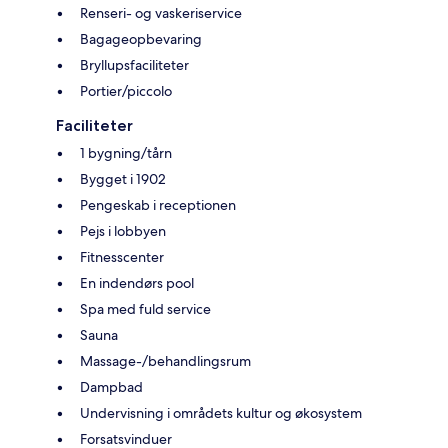
Renseri- og vaskeriservice
Bagageopbevaring
Bryllupsfaciliteter
Portier/piccolo
Faciliteter
1 bygning/tårn
Bygget i 1902
Pengeskab i receptionen
Pejs i lobbyen
Fitnesscenter
En indendørs pool
Spa med fuld service
Sauna
Massage-/behandlingsrum
Dampbad
Undervisning i områdets kultur og økosystem
Forsatsvinduer