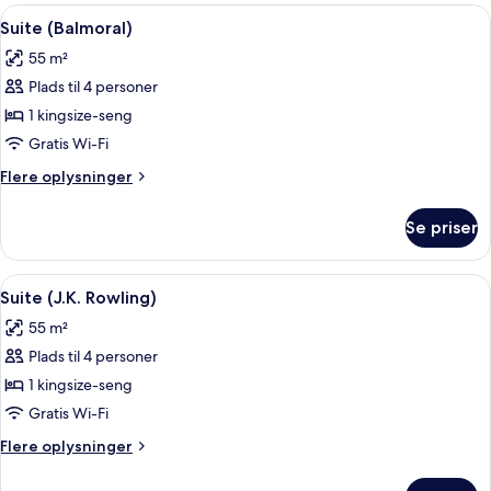
Lyon)
Indlæs
Et hotelværelse med en stor seng, et s
2
Suite (Balmoral)
alle
55 m²
billeder
Plads til 4 personer
af
Suite
1 kingsize-seng
(Balmoral)
Gratis Wi-Fi
Flere
Flere oplysninger
oplysninger
om
Se priser
Suite
(Balmoral)
Indlæs
Suite (J.K. Rowling) | Premium-senget
2
Suite (J.K. Rowling)
alle
55 m²
billeder
Plads til 4 personer
af
Suite
1 kingsize-seng
(J.K.
Gratis Wi-Fi
Rowling)
Flere
Flere oplysninger
oplysninger
om