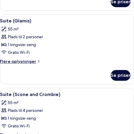
Se priser
Suite
(J.K.
Rowling)
Indlæs
Suite (Glamis) | Premium-sengetøj, mi
3
Suite (Glamis)
alle
55 m²
billeder
Plads til 2 personer
af
Suite
1 kingsize-seng
(Glamis)
Gratis Wi-Fi
Flere
Flere oplysninger
oplysninger
om
Se priser
Suite
(Glamis)
Indlæs
En rummelig stue med pejs, elegant m
3
Suite (Scone and Crombie)
alle
55 m²
billeder
Plads til 4 personer
af
Suite
1 kingsize-seng
(Scone
Gratis Wi-Fi
and