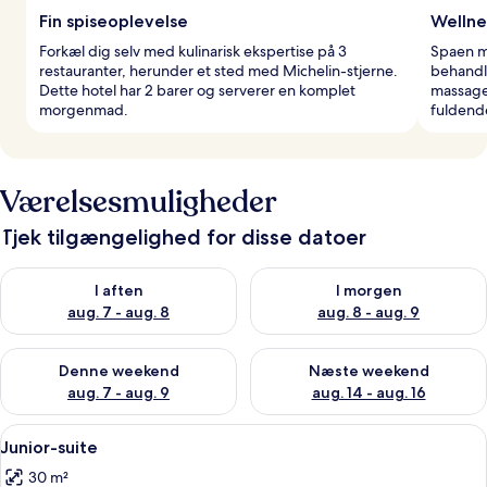
Fin spiseoplevelse
Wellne
Forkæl dig selv med kulinarisk ekspertise på 3
Spaen me
restauranter, herunder et sted med Michelin-stjerne.
behandli
Dette hotel har 2 barer og serverer en komplet
massage
morgenmad.
fuldende
Værelsesmuligheder
Tjek tilgængelighed for disse datoer
Tjek tilgængelighed for i aften aug. 7 - aug. 8
Tjek tilgængelighed for i morg
I aften
I morgen
aug. 7 - aug. 8
aug. 8 - aug. 9
Tjek tilgængelighed for denne weekend aug. 7 - aug. 9
Tjek tilgængelighed for næste
Denne weekend
Næste weekend
aug. 7 - aug. 9
aug. 14 - aug. 16
Indlæs
Et hotelværelse med en seng, to lænest
2
Junior-suite
alle
30 m²
billeder