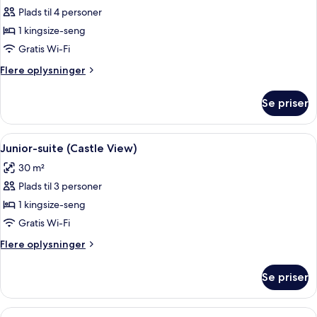
Plads til 4 personer
af
Junior-
1 kingsize-seng
suite
Gratis Wi-Fi
Flere
Flere oplysninger
oplysninger
om
Se priser
Junior-
suite
Indlæs
Et hotelværelse med seng, sofa, sofabo
2
Junior-suite (Castle View)
alle
30 m²
billeder
Plads til 3 personer
af
Junior-
1 kingsize-seng
suite
Gratis Wi-Fi
(Castle
Flere
Flere oplysninger
View)
oplysninger
om
Se priser
Junior-
suite
(Castle
Indlæs
Et hotelværelse med en stor seng, et sk