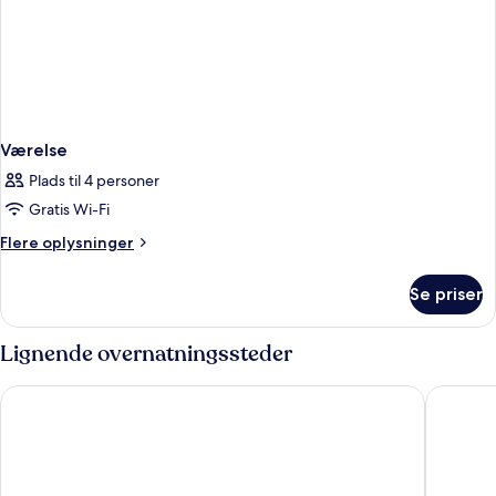
Værelse
Plads til 4 personer
Gratis Wi-Fi
Flere
Flere oplysninger
oplysninger
om
Se priser
Værelse
Lignende overnatningssteder
Sheraton Grand Hotel & Spa, Edinburgh
Virgin H