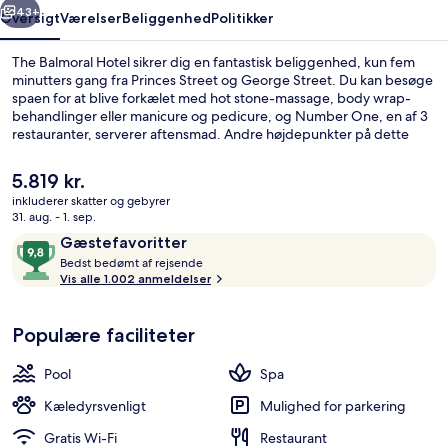
43+
Oversigt
Værelser
Beliggenhed
Politikker
The Balmoral Hotel sikrer dig en fantastisk beliggenhed, kun fem
minutters gang fra Princes Street og George Street. Du kan besøge
spaen for at blive forkælet med hot stone-massage, body wrap-
behandlinger eller manicure og pedicure, og Number One, en af 3
restauranter, serverer aftensmad. Andre højdepunkter på dette
hotel med luksusfaciliteter tæller 2 barer/lounger, en indendørs
pool og et fitnesscenter. Stedets hjælpsomme personale og bar får
Den
5.819 kr.
rigtig gode bedømmelser fra rejsende. Overnatningsstedet ligger
nuværende
inkluderer skatter og gebyrer
kun en kort gåtur fra offentlig transport: St Andrew Square
pris
31. aug. - 1. sep.
Sporvognsstation ligger 3 minutter væk og Princes Street
3 restauranter, der serverer morgenm
er
Anmeldelser
9,8
Sporvognsstation ligger 7 minutter derfra.
Gæstefavoritter
5.819 kr.
B
ud
Bedst bedømt af rejsende
e
Vis alle 1.002 anmeldelser
af
d
10,
s
Gæstefavoritter
Populære faciliteter
t
b
Pool
Spa
e
d
Kæledyrsvenligt
Mulighed for parkering
ø
Gratis Wi-Fi
Restaurant
m