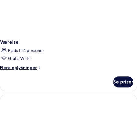
Værelse
Plads til 4 personer
Gratis Wi-Fi
Flere
Flere oplysninger
oplysninger
om
Se priser
Værelse