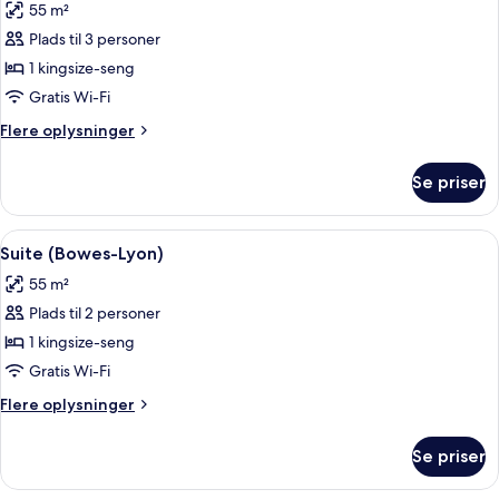
55 m²
billeder
Plads til 3 personer
af
Suite
1 kingsize-seng
(Castle
Gratis Wi-Fi
View)
Flere
Flere oplysninger
oplysninger
om
Se priser
Suite
(Castle
View)
Indlæs
Suite (Bowes-Lyon) | Premium-sengetø
2
Suite (Bowes-Lyon)
alle
55 m²
billeder
Plads til 2 personer
af
Suite
1 kingsize-seng
(Bowes-
Gratis Wi-Fi
Lyon)
Flere
Flere oplysninger
oplysninger
om
Se priser
Suite
(Bowes-