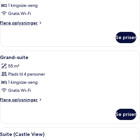
Classic-
1 kingsize-seng
suite
Gratis Wi-Fi
Flere
Flere oplysninger
oplysninger
om
Se priser
Classic-
suite
Indlæs
Grand-suite | Premium-sengetøj, mini
2
Grand-suite
alle
55 m²
billeder
Plads til 4 personer
af
Grand-
1 kingsize-seng
suite
Gratis Wi-Fi
Flere
Flere oplysninger
oplysninger
om
Se priser
Grand-
suite
Indlæs
En rummelig stue med pejs, sofaarrang
2
Suite (Castle View)
alle