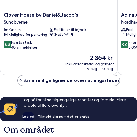
Clover
Adina
Clover House by Daniel&Jacob's
Adina 
House
Apartme
Sundbyerne
Nordha
by
Hotel
Køkken
Faciliteter til tøjvask
Pool
Daniel&Jacob's
Copenh
Mulighed for parkering
Gratis Wi-Fi
Muligh
Sundbyerne
Nordha
8.8
9.0
Fantastisk
Fre
8,8
9,0
ud
ud
40 anmeldelser
3.05
af
af
Prisen
2.364 kr.
10,
10,
er
Fantastisk,
Fremrag
inkluderer skatter og gebyrer
2.364 kr.
9. aug. - 10. aug.
40
3.059
anmeldelser
anmelde
Sammenlign lignende overnatningssteder
Log på for at se tilgængelige rabatter og fordele. Flere
fordele til flere eventyr.
Log på
Tilmeld dig nu – det er gratis
Om området