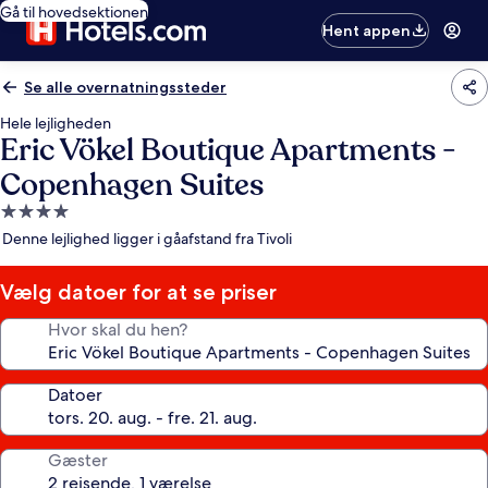
Gå til hovedsektionen
Hent appen
Se alle overnatningssteder
Hele lejligheden
Eric Vökel Boutique Apartments -
Copenhagen Suites
4.0-
stjernet
Denne lejlighed ligger i gåafstand fra Tivoli
overnatningssted
Vælg datoer for at se priser
Hvor skal du hen?
Datoer
Gæster