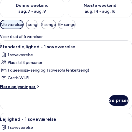
Tjek tilgængelighed for denne weekend aug. 7 - aug. 9
Tjek tilgængelighed for næste
Denne weekend
Næste weekend
aug. 7 - aug. 9
aug. 14 - aug. 16
Tilgængelige
Alle værelser
1 seng
2 senge
3+ senge
filtre
for
Viser 6 ud af 6 værelser
værelser
Indlæs
Et moderne hotelværelse med en grå so
7
Standardlejlighed - 1 soveværelse
alle
1 soveværelse
billeder
Plads til 3 personer
af
Standardlejlighed
1 queensize-seng og 1 sovesofa (enkeltseng)
-
Gratis Wi-Fi
1
Flere
Flere oplysninger
soveværelse
oplysninger
om
Se priser
Standardlejlighed
-
1
Indlæs
Et moderne hotelværelse med seng, sofa
8
soveværelse
Lejlighed - 1 soveværelse
alle
1 soveværelse
billeder