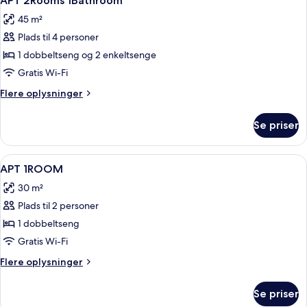
APT 2Rooms 1Bathroom
alle
45 m²
billeder
Plads til 4 personer
af
APT
1 dobbeltseng og 2 enkeltsenge
2Rooms
Gratis Wi-Fi
1Bathroom
Flere
Flere oplysninger
oplysninger
om
Se priser
APT
2Rooms
1Bathroom
Indlæs
Premium-sengetøj, pengeskab på vær
10
APT 1ROOM
alle
30 m²
billeder
Plads til 2 personer
af
APT
1 dobbeltseng
1ROOM
Gratis Wi-Fi
Flere
Flere oplysninger
oplysninger
om
Se priser
APT