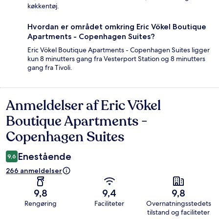
køkkentøj.
Hvordan er området omkring Eric Vökel Boutique
Apartments - Copenhagen Suites?
Eric Vökel Boutique Apartments - Copenhagen Suites ligger
kun 8 minutters gang fra Vesterport Station og 8 minutters
gang fra Tivoli.
Anmeldelser af Eric Vökel
Anmeldelser
Boutique Apartments -
Copenhagen Suites
Enestående
9,6
266 anmeldelser
9,8
9,4
9,8
Rengøring
Faciliteter
Overnatningsstedets
tilstand og faciliteter