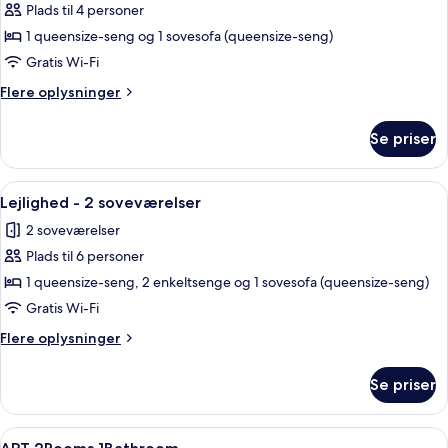
Plads til 4 personer
af
Lejlighed
1 queensize-seng og 1 sovesofa (queensize-seng)
-
Gratis Wi-Fi
1
Flere
Flere oplysninger
soveværelse
oplysninger
om
Se priser
Lejlighed
-
1
Indlæs
Et moderne hotelværelse med tekøkken
8
soveværelse
Lejlighed - 2 soveværelser
alle
2 soveværelser
billeder
Plads til 6 personer
af
Lejlighed
1 queensize-seng, 2 enkeltsenge og 1 sovesofa (queensize-seng)
-
Gratis Wi-Fi
2
Flere
Flere oplysninger
soveværelser
oplysninger
om
Se priser
Lejlighed
-
2
Indlæs
Premium-sengetøj, pengeskab på vær
7
soveværelser