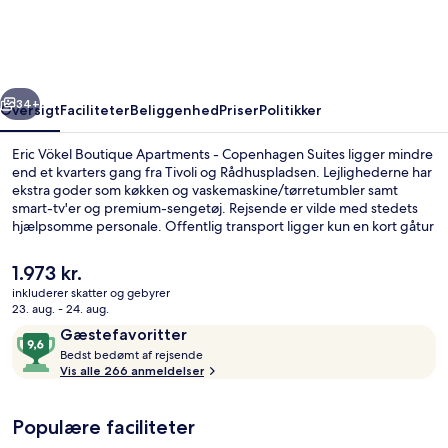
Apartments
-
Copenhagen
rige
Næste
Suites
34+
Oversigt
Faciliteter
Beliggenhed
Priser
Politikker
Eric Vökel Boutique Apartments - Copenhagen Suites ligger mindre
end et kvarters gang fra Tivoli og Rådhuspladsen. Lejlighederne har
ekstra goder som køkken og vaskemaskine/tørretumbler samt
smart-tv'er og premium-sengetøj. Rejsende er vilde med stedets
hjælpsomme personale. Offentlig transport ligger kun en kort gåtur
væk: Vesterport Station ligger 8 minutter væk og Rådhuspladsen
Metrostation ligger 11 minutter derfra.
Den
1.973 kr.
nuværende
inkluderer skatter og gebyrer
pris
23. aug. - 24. aug.
Indgang
er
Anmeldelser
9,6
Gæstefavoritter
1.973 kr.
B
ud
Bedst bedømt af rejsende
e
Vis alle 266 anmeldelser
af
d
10,
s
Gæstefavoritter
Populære faciliteter
t