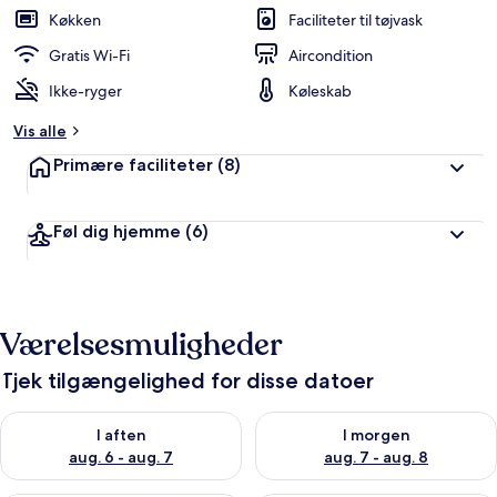
b
Køkken
Faciliteter til tøjvask
e
d
Gratis Wi-Fi
Aircondition
ø
Ikke-ryger
Køleskab
m
t
Vis alle
a
Primære faciliteter
(8)
f
r
Føl dig hjemme
(6)
e
j
s
e
n
Værelsesmuligheder
d
e
Tjek tilgængelighed for disse datoer
Tjek tilgængelighed for i aften aug. 6 - aug. 7
Tjek tilgængelighed for i morg
I aften
I morgen
aug. 6 - aug. 7
aug. 7 - aug. 8