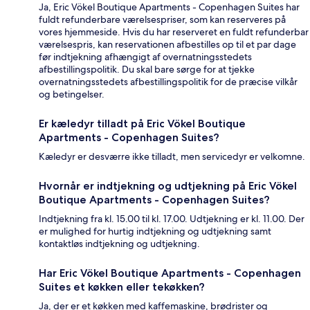
Ja, Eric Vökel Boutique Apartments - Copenhagen Suites har
fuldt refunderbare værelsespriser, som kan reserveres på
vores hjemmeside. Hvis du har reserveret en fuldt refunderbar
værelsespris, kan reservationen afbestilles op til et par dage
før indtjekning afhængigt af overnatningsstedets
afbestillingspolitik. Du skal bare sørge for at tjekke
overnatningsstedets afbestillingspolitik for de præcise vilkår
og betingelser.
Er kæledyr tilladt på Eric Vökel Boutique
Apartments - Copenhagen Suites?
Kæledyr er desværre ikke tilladt, men servicedyr er velkomne.
Hvornår er indtjekning og udtjekning på Eric Vökel
Boutique Apartments - Copenhagen Suites?
Indtjekning fra kl. 15.00 til kl. 17.00. Udtjekning er kl. 11.00. Der
er mulighed for hurtig indtjekning og udtjekning samt
kontaktløs indtjekning og udtjekning.
Har Eric Vökel Boutique Apartments - Copenhagen
Suites et køkken eller tekøkken?
Ja, der er et køkken med kaffemaskine, brødrister og