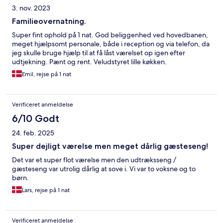
3. nov. 2023
Familieovernatning.
Super fint ophold på 1 nat. God beliggenhed ved hovedbanen,
meget hjælpsomt personale, både i reception og via telefon, da
jeg skulle bruge hjælp til at få låst værelset op igen efter
udtjekning. Pænt og rent. Veludstyret lille køkken.
Emil, rejse på 1 nat
Verificeret anmeldelse
6/10 Godt
24. feb. 2025
Super dejligt værelse men meget dårlig gæsteseng!
Det var et super flot værelse men den udtræksseng /
gæsteseng var utrolig dårlig at sove i. Vi var to voksne og to
børn.
Lars, rejse på 1 nat
Verificeret anmeldelse