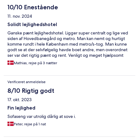
10/10 Enestående
11. nov. 2024
Solidt lejlighedshotel
Ganske pænt lejlighedshotel. Ligger super centralt og lige ved
siden af Hovedbanegård og metro. Man kan nemt og hurtigt
komme rundt i hele København med metro/s-tog. Man kunne
godt se at der selvfølgelig havde boet andre, men overordnet
ser var det rigtig pænt og rent. Venligt og meget hjælpsomt
personale. Vores 1-årlige gylpede på en af sengene, så sengetøj
Mathias, rejse på 3 nætter
skulle skiftes, det blev gjort hurtigt og uden beregning.
Kommer gerne igen.
Verificeret anmeldelse
8/10 Rigtig godt
17. okt. 2023
Fin lejlighed
Sofaseng var utrolig dårlig at sove i.
Peter, rejse på 1 nat