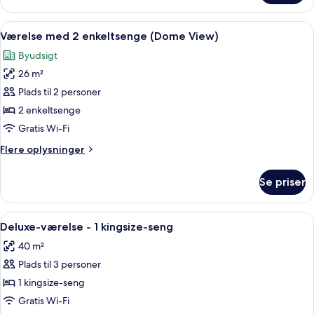
-
1
Indlæs
Et hotelværelse med to senge, et fjern
5
kingsize-
Værelse med 2 enkeltsenge (Dome View)
alle
seng
Byudsigt
(Dome
billeder
View)
26 m²
af
Værelse
Plads til 2 personer
med
2 enkeltsenge
2
Gratis Wi-Fi
enkeltsenge
Flere
Flere oplysninger
(Dome
oplysninger
View)
om
Se priser
Værelse
med
2
Indlæs
Et hotelværelse med seng, sofa, lænest
4
enkeltsenge
Deluxe-værelse - 1 kingsize-seng
alle
(Dome
40 m²
View)
billeder
Plads til 3 personer
af
Deluxe-
1 kingsize-seng
værelse
Gratis Wi-Fi