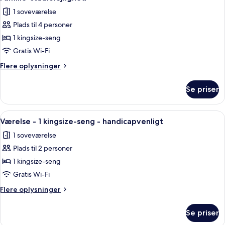
alle
1 soveværelse
billeder
Plads til 4 personer
af
Familie-
1 kingsize-seng
studiolejlighed
Gratis Wi-Fi
Flere
Flere oplysninger
oplysninger
om
Se priser
Familie-
studiolejlighed
Indlæs
Et hotelværelse med en seng, sengebor
5
Værelse - 1 kingsize-seng - handicapvenligt
alle
1 soveværelse
billeder
Plads til 2 personer
af
Værelse
1 kingsize-seng
-
Gratis Wi-Fi
1
Flere
Flere oplysninger
kingsize-
oplysninger
seng
om
Se priser
Værelse
-
-