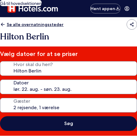
Gå til hovedsektionen
Hent appen
Se alle overnatningssteder
Hilton Berlin
Vælg datoer for at se priser
Hvor skal du hen?
Datoer
Gæster
Søg