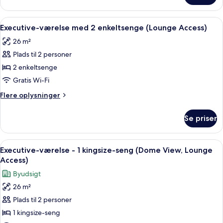
seng
værelse
(Lounge
-
Indlæs
Et hotelværelse med to senge, et skriv
Access)
5
1
Executive-værelse med 2 enkeltsenge (Lounge Access)
alle
kingsize-
26 m²
seng
billeder
(Lounge
Plads til 2 personer
af
Access)
Executive-
2 enkeltsenge
værelse
Gratis Wi-Fi
med
Flere
Flere oplysninger
2
oplysninger
enkeltsenge
om
Se priser
Executive-
(Lounge
værelse
Access)
med
Indlæs
Et hotelværelse med en stor seng, et fl
5
2
Executive-værelse - 1 kingsize-seng (Dome View, Lounge
alle
enkeltsenge
Access)
(Lounge
billeder
Byudsigt
Access)
af
26 m²
Executive-
Plads til 2 personer
værelse
-
1 kingsize-seng