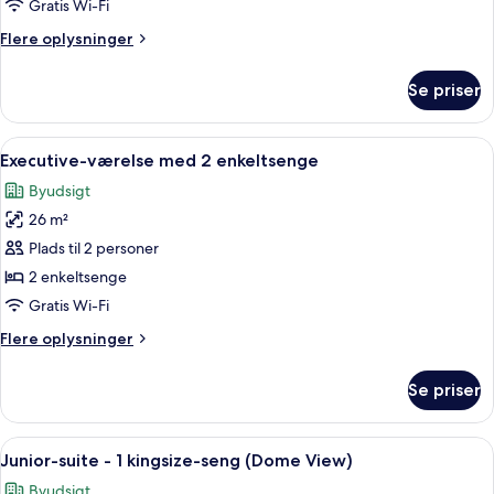
1
Gratis Wi-Fi
kingsize-
Flere
Flere oplysninger
seng
oplysninger
(Dome
om
Se priser
Executive-
View,
værelse
Lounge
-
Indlæs
Et hotelværelse med to senge, et sidde
Access)
5
1
Executive-værelse med 2 enkeltsenge
alle
kingsize-
Byudsigt
seng
billeder
(Dome
26 m²
af
View,
Executive-
Plads til 2 personer
Lounge
værelse
Access)
2 enkeltsenge
med
Gratis Wi-Fi
2
Flere
Flere oplysninger
enkeltsenge
oplysninger
om
Se priser
Executive-
værelse
med
Indlæs
Et hotelværelse med seng, sofa, skriveb
6
2
Junior-suite - 1 kingsize-seng (Dome View)
alle
enkeltsenge
Byudsigt