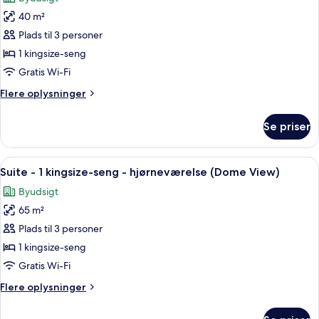
billeder
40 m²
af
Junior-
Plads til 3 personer
suite
1 kingsize-seng
-
Gratis Wi-Fi
1
Flere
Flere oplysninger
kingsize-
oplysninger
seng
om
Se priser
Junior-
(Dome
suite
View)
-
Indlæs
Et hotelværelse med en stor seng, et
8
1
Suite - 1 kingsize-seng - hjørneværelse (Dome View)
alle
kingsize-
Byudsigt
seng
billeder
(Dome
65 m²
af
View)
Suite
Plads til 3 personer
-
1 kingsize-seng
1
Gratis Wi-Fi
kingsize-
Flere
Flere oplysninger
seng
oplysninger
-
om