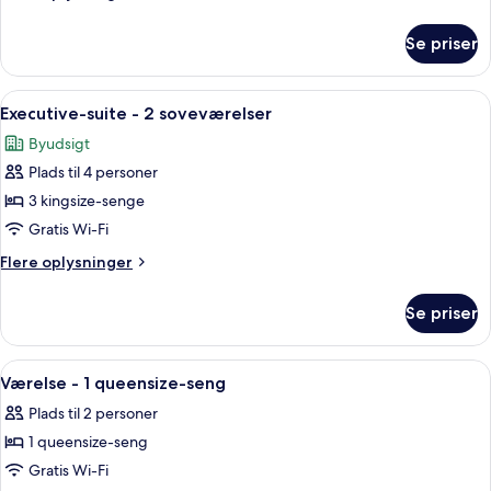
-
oplysninger
om
1
Se priser
Executive-
kingsize-
værelse
seng
-
Indlæs
Et værelse med udsigt til en historis
7
(Plus)
1
Executive-suite - 2 soveværelser
alle
kingsize-
Byudsigt
seng
billeder
(Plus)
Plads til 4 personer
af
Executive-
3 kingsize-senge
suite
Gratis Wi-Fi
-
Flere
Flere oplysninger
2
oplysninger
soveværelser
om
Se priser
Executive-
suite
-
Indlæs
Et moderne hotelværelse med seng, sof
4
2
Værelse - 1 queensize-seng
alle
soveværelser
Plads til 2 personer
billeder
1 queensize-seng
af
Værelse
Gratis Wi-Fi