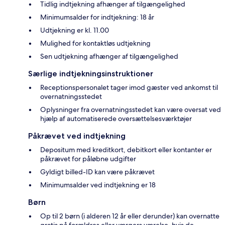
Tidlig indtjekning afhænger af tilgængelighed
Minimumsalder for indtjekning: 18 år
Udtjekning er kl. 11.00
Mulighed for kontaktløs udtjekning
Sen udtjekning afhænger af tilgængelighed
Særlige indtjekningsinstruktioner
Receptionspersonalet tager imod gæster ved ankomst til
overnatningsstedet
Oplysninger fra overnatningsstedet kan være oversat ved
hjælp af automatiserede oversættelsesværktøjer
Påkrævet ved indtjekning
Depositum med kreditkort, debitkort eller kontanter er
påkrævet for påløbne udgifter
Gyldigt billed-ID kan være påkrævet
Minimumsalder ved indtjekning er 18
Børn
Op til 2 børn (i alderen 12 år eller derunder) kan overnatte
gratis på forældres eller værgers værelse, hvis de