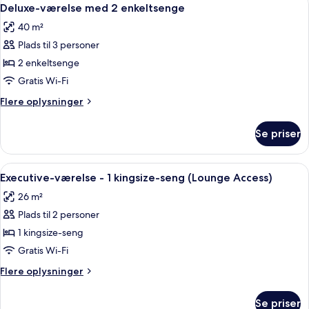
Indlæs
5
Deluxe-værelse med 2 enkeltsenge
alle
40 m²
billeder
Plads til 3 personer
af
Deluxe-
2 enkeltsenge
værelse
Gratis Wi-Fi
med
Flere
Flere oplysninger
2
oplysninger
enkeltsenge
om
Se priser
Deluxe-
værelse
med
Indlæs
Et hotelværelse med en stor seng, et s
4
2
Executive-værelse - 1 kingsize-seng (Lounge Access)
alle
enkeltsenge
26 m²
billeder
Plads til 2 personer
af
Executive-
1 kingsize-seng
værelse
Gratis Wi-Fi
-
Flere
Flere oplysninger
1
oplysninger
kingsize-
om
Se priser
Executive-