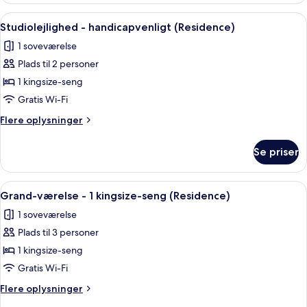
handicapvenligt
1
Indlæs
Et moderne hotelværelse med en stor s
5
kingsize-
Studiolejlighed - handicapvenligt (Residence)
alle
seng
1 soveværelse
-
billeder
handicapvenligt
Plads til 2 personer
af
Studiolejlighed
1 kingsize-seng
-
Gratis Wi-Fi
handicapvenligt
Flere
Flere oplysninger
(Residence)
oplysninger
om
Se priser
Studiolejlighed
-
handicapvenligt
Indlæs
En moderne stue med sofa, sofabord og
7
(Residence)
Grand-værelse - 1 kingsize-seng (Residence)
alle
1 soveværelse
billeder
Plads til 3 personer
af
Grand-
1 kingsize-seng
værelse
Gratis Wi-Fi
-
Flere
Flere oplysninger
1
oplysninger