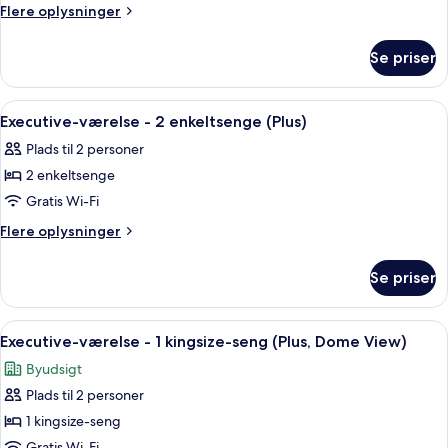
-
Flere
Flere oplysninger
1
oplysninger
om
queensize-
Se priser
Værelse
seng
-
1
Indlæs
Et hotelværelse med to senge, en sofa,
4
queensize-
Executive-værelse - 2 enkeltsenge (Plus)
alle
seng
Plads til 2 personer
billeder
2 enkeltsenge
af
Executive-
Gratis Wi-Fi
værelse
Flere
Flere oplysninger
-
oplysninger
om
2
Se priser
Executive-
enkeltsenge
værelse
(Plus)
-
Indlæs
Et moderne hotelværelse med et stort
6
2
Executive-værelse - 1 kingsize-seng (Plus, Dome View)
alle
enkeltsenge
Byudsigt
(Plus)
billeder
Plads til 2 personer
af
Executive-
1 kingsize-seng
værelse
Gratis Wi-Fi