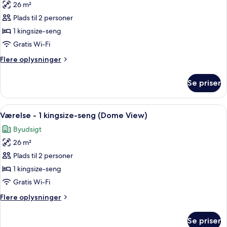
26 m²
billeder
Plads til 2 personer
af
Værelse
1 kingsize-seng
-
Gratis Wi-Fi
1
Flere
Flere oplysninger
kingsize-
oplysninger
seng
om
Se priser
Værelse
-
1
Indlæs
Et hotelværelse med en stor seng, et 
6
kingsize-
Værelse - 1 kingsize-seng (Dome View)
alle
seng
Byudsigt
billeder
26 m²
af
Værelse
Plads til 2 personer
-
1 kingsize-seng
1
Gratis Wi-Fi
kingsize-
Flere
Flere oplysninger
seng
oplysninger
(Dome
om
Se priser
Værelse
View)