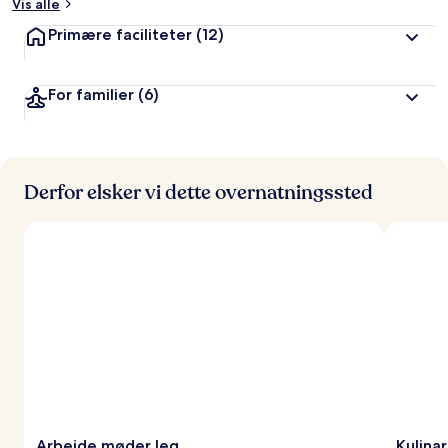
Vis alle
Primære faciliteter
(12)
For familier
(6)
Derfor elsker vi dette overnatningssted
Arbejde møder leg
Kulinar