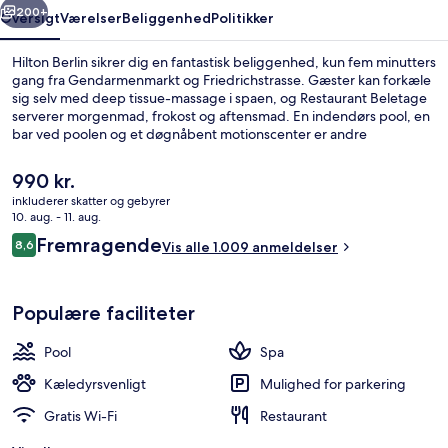
200+
Oversigt
Værelser
Beliggenhed
Politikker
Hilton Berlin sikrer dig en fantastisk beliggenhed, kun fem minutters
gang fra Gendarmenmarkt og Friedrichstrasse. Gæster kan forkæle
sig selv med deep tissue-massage i spaen, og Restaurant Beletage
serverer morgenmad, frokost og aftensmad. En indendørs pool, en
bar ved poolen og et døgnåbent motionscenter er andre
højdepunkter på dette hotel med luksusfaciliteter. Rejsende har kun
godt at sige om stedets hjælpsomme personale og morgenmad.
Den
990 kr.
Overnatningsstedet ligger kun en kort gåtur fra offentlig transport:
nuværende
inkluderer skatter og gebyrer
Hausvogteiplatz U-Bahn ligger 3 minutter væk og Stadtmitte U-
pris
10. aug. - 11. aug.
Bahn-station ligger 4 minutter derfra.
Der serveres morgenmad, frokost, af
er
Anmeldelser
Fremragende
8,6
Vis alle 1.009 anmeldelser
990 kr.
8,6 ud af 10.
Populære faciliteter
Pool
Spa
Kæledyrsvenligt
Mulighed for parkering
Gratis Wi-Fi
Restaurant