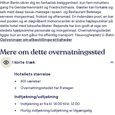
Hilton Berlin sikrer dig en fantastisk beliggenhed, kun fem minutters
gang fra Gendarmenmarkt og Friedrichstrasse. Gæster kan forkæle sig
selv med deep tissue-massage i spaen, og Restaurant Beletage
serverer morgenmad, frokost og aftensmad. En indendørs pool, en bar
ved poolen og et døgnåbent motionscenter er andre højdepunkter på
dette hotel med luksusfaciliteter. Rejsende har kun godt at sige om
stedets hjælpsomme personale og morgenmad. Overnatningsstedet
ligger kun en kort gåtur fra offentlig transport: Hausvogteiplatz U-Bahn
ligger 3 minutter væk og Stadtmitte U-Bahn-station ligger 4 minutter
Oplysninger om afbestillingsrettigheder
derfra.
Mere om dette overnatningssted
I korte træk
Hotellets størrelse
601 værelser
Overnatningsstedet har 8 etager
Indtjekning/udtjekning
Indtjekning er fra kl. 14.00 til kl. 12.00
Hurtig indtjekning/udtjekning er tilgængelig