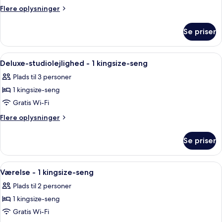
Flere
Flere oplysninger
oplysninger
om
Se priser
Studiolejlighed
(Residence)
Indlæs
Et moderne hotelværelse med en stor se
7
Deluxe-studiolejlighed - 1 kingsize-seng
alle
Plads til 3 personer
billeder
1 kingsize-seng
af
Deluxe-
Gratis Wi-Fi
studiolejlighed
Flere
Flere oplysninger
-
oplysninger
om
1
Se priser
Deluxe-
kingsize-
studiolejlighed
seng
-
Indlæs
Et hotelværelse med en stor seng, et s
4
1
Værelse - 1 kingsize-seng
alle
kingsize-
Plads til 2 personer
seng
billeder
1 kingsize-seng
af
Værelse
Gratis Wi-Fi