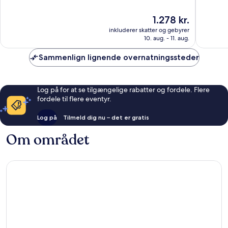
af
af
10,
10,
Prisen
1.278 kr.
Fremragende,
Fremrag
er
1.017
1.011
inkluderer skatter og gebyrer
1.278 kr.
anmeldelser
anmelde
10. aug. - 11. aug.
Sammenlign lignende overnatningssteder
Log på for at se tilgængelige rabatter og fordele. Flere
fordele til flere eventyr.
Log på
Tilmeld dig nu – det er gratis
Om området