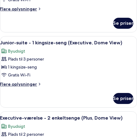
-
Flere
Flere oplysninger
1
oplysninger
kingsize-
om
Se priser
Executive-
seng
værelse
(Plus,
-
Indlæs
Et moderne hotelværelse med en seng, 
Dome
6
1
Junior-suite - 1 kingsize-seng (Executive, Dome View)
alle
kingsize-
View)
Byudsigt
seng
billeder
(Plus,
Plads til 3 personer
af
Dome
Junior-
1 kingsize-seng
View)
suite
Gratis Wi-Fi
-
Flere
Flere oplysninger
1
oplysninger
kingsize-
om
Se priser
Junior-
seng
suite
(Executive,
-
Indlæs
Premium-sengetøj, senge med topmadr
Dome
5
1
Executive-værelse - 2 enkeltsenge (Plus, Dome View)
alle
kingsize-
View)
Byudsigt
seng
billeder
(Executive,
Plads til 2 personer
af