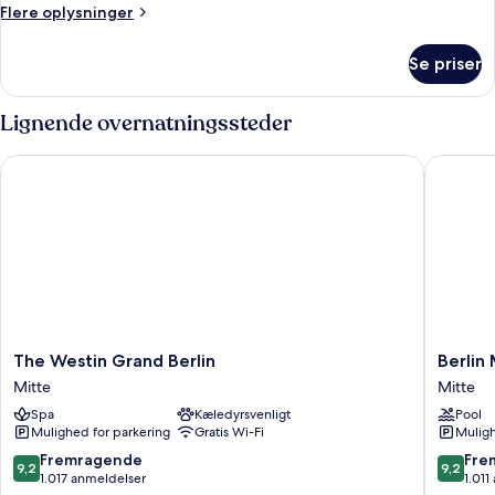
-
Flere
Flere oplysninger
1
oplysninger
kingsize-
om
Se priser
Deluxe-
seng
værelse
-
Lignende overnatningssteder
1
kingsize-
The Westin Grand Berlin
Berlin M
seng
The
Berlin
The Westin Grand Berlin
Berlin
Westin
Marriott
Mitte
Mitte
Grand
Hotel
Spa
Kæledyrsvenligt
Pool
Berlin
Mitte
Mulighed for parkering
Gratis Wi-Fi
Muligh
Mitte
9.2
9.2
Fremragende
Fre
9,2
9,2
ud
ud
1.017 anmeldelser
1.011