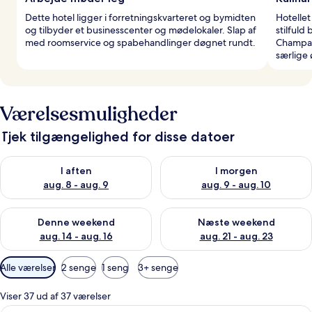
Dette hotel ligger i forretningskvarteret og bymidten
Hotellet
og tilbyder et businesscenter og mødelokaler. Slap af
stilfuld
med roomservice og spabehandlinger døgnet rundt.
Champag
særlige 
Værelsesmuligheder
Tjek tilgængelighed for disse datoer
Tjek tilgængelighed for i aften aug. 8 - aug. 9
Tjek tilgængelighed for i morg
I aften
I morgen
aug. 8 - aug. 9
aug. 9 - aug. 10
Tjek tilgængelighed for denne weekend aug. 14 - aug. 16
Tjek tilgængelighed for næste
Denne weekend
Næste weekend
aug. 14 - aug. 16
aug. 21 - aug. 23
Tilgængelige
Alle værelser
2 senge
1 seng
3+ senge
filtre
for
Viser 37 ud af 37 værelser
værelser
Et hotelværelse med en sofa, et lille