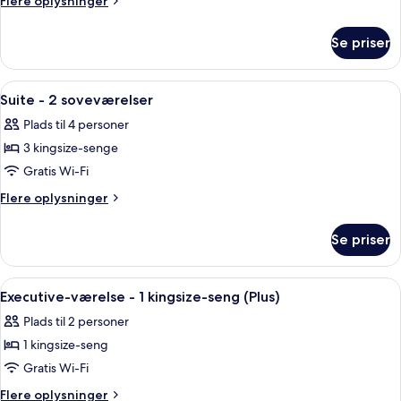
Flere oplysninger
2
oplysninger
om
enkeltsenge
Se priser
Værelse
-
2
Indlæs
Et moderne hotelværelse med et fladsk
9
enkeltsenge
Suite - 2 soveværelser
alle
Plads til 4 personer
billeder
3 kingsize-senge
af
Suite
Gratis Wi-Fi
-
Flere
Flere oplysninger
2
oplysninger
om
soveværelser
Se priser
Suite
-
2
Indlæs
Et moderne hotelværelse med en stor s
4
soveværelser
Executive-værelse - 1 kingsize-seng (Plus)
alle
Plads til 2 personer
billeder
1 kingsize-seng
af
Executive-
Gratis Wi-Fi
værelse
Flere
Flere oplysninger