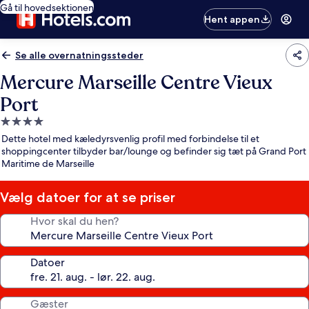
Gå til hovedsektionen
Hent appen
Se alle overnatningssteder
Mercure Marseille Centre Vieux
Port
4.0-
stjernet
Dette hotel med kæledyrsvenlig profil med forbindelse til et
overnatningssted
shoppingcenter tilbyder bar/lounge og befinder sig tæt på Grand Port
Maritime de Marseille
Vælg datoer for at se priser
Hvor skal du hen?
Datoer
Gæster