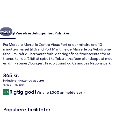
Centre
Vieux
Port
rige
Næste
208+
Oversigt
Værelser
Beliggenhed
Politikker
Fra Mercure Marseille Centre Vieux Port er der mindre end 10
minutters kørsel til Grand Port Maritime de Marseille og Velodrome
Stadium. Når du har været forbi det døgnåbne fitnesscenter for at
træne, kan du få lidt at spise i kaffebaren/caféen eller slappe af med
en drink i baren/loungen. Prado Strand og Calanques Nationalpark
ligger desuden en kort køretur derfra. Rejsende er vilde med
stedets hjælpsomme personale. Offentlig transport ligger kun en
Den
865 kr.
kort gåtur væk: Colbert Metrostation ligger 2 minutter væk og Jules
nuværende
inkluderer skatter og gebyrer
Guesde Metrostation ligger 5 minutter derfra.
pris
4. sep. - 5. sep.
Buffet
er
Anmeldelser
Rigtig godt
8,4
Vis alle 1.000 anmeldelser
865 kr.
8,4 ud af 10.
Populære faciliteter