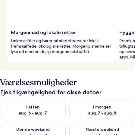
Morgenmad og lokale retter
Hyggel
Lækre caféer og barer på stedet serverer lokalt
Premium 
fremskaffede, økologiske retter. Morgenplanerne ser
tilflugt
lyse ud med en dejlig morgenmadsbuffet.
oplevel
søvn. M
Værelsesmuligheder
Tjek tilgængelighed for disse datoer
Tjek tilgængelighed for i aften aug. 6 - aug. 7
Tjek tilgængelighed for i morg
I aften
I morgen
aug. 6 - aug. 7
aug. 7 - aug. 8
Tjek tilgængelighed for denne weekend aug. 7 - aug. 9
Tjek tilgængelighed for næste
Denne weekend
Næste weekend