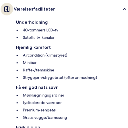
Værelsesfaciliteter
Underholdning
40-tommers LCD-tv
Satellit-tv-kanaler
Hjemlig komfort
Aircondition (klimastyret)
Minibar
Kaffe-/temaskine
Strygejern/strygebræt (efter anmodning)
Få en god nats søvn
Mørklægningsgardiner
Lydisolerede værelser
Premium-sengetøj
Gratis vugge/barneseng
Frisk dig op