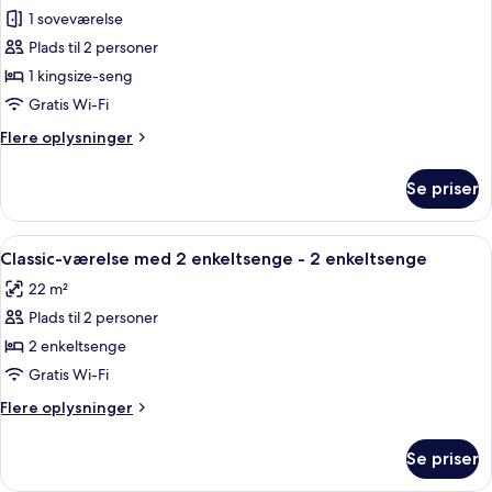
1 soveværelse
af
Superior-
Plads til 2 personer
værelse
1 kingsize-seng
-
Gratis Wi-Fi
1
Flere
Flere oplysninger
kingsize-
oplysninger
seng
om
Se priser
Superior-
værelse
-
Indlæs
Et hotelværelse med to senge, et lille 
8
1
Classic-værelse med 2 enkeltsenge - 2 enkeltsenge
alle
kingsize-
22 m²
seng
billeder
Plads til 2 personer
af
Classic-
2 enkeltsenge
værelse
Gratis Wi-Fi
med
Flere
Flere oplysninger
2
oplysninger
enkeltsenge
om
Se priser
Classic-
-
værelse