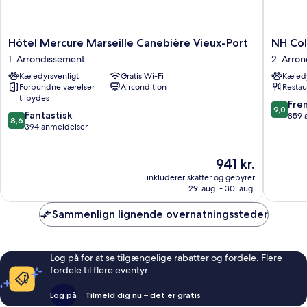
Hôtel
NH
Hôtel Mercure Marseille Canebière Vieux-Port
NH Col
Mercure
Collecti
1. Arrondissement
2. Arro
Marseille
Marseill
Kæledyrsvenligt
Gratis Wi-Fi
Kæledy
Canebière
2.
Forbundne værelser
Aircondition
Restau
Vieux-
Arrondi
tilbydes
Port
9.0
Fre
9,0
8.6
1.
Fantastisk
ud
859 
8,6
ud
Arrondissement
394 anmeldelser
af
af
10,
10,
Fremrag
Prisen
941 kr.
Fantastisk,
859
er
394
anmelde
inkluderer skatter og gebyrer
941 kr.
anmeldelser
29. aug. - 30. aug.
Sammenlign lignende overnatningssteder
Log på for at se tilgængelige rabatter og fordele. Flere
fordele til flere eventyr.
Log på
Tilmeld dig nu – det er gratis