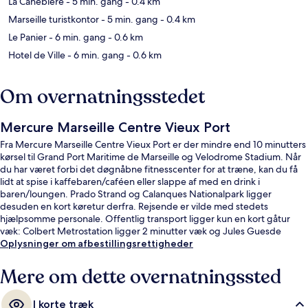
La Canebiere
- 5 min. gang
- 0.4 km
Marseille turistkontor
- 5 min. gang
- 0.4 km
Le Panier
- 6 min. gang
- 0.6 km
Hotel de Ville
- 6 min. gang
- 0.6 km
Om overnatningsstedet
Mercure Marseille Centre Vieux Port
Fra Mercure Marseille Centre Vieux Port er der mindre end 10 minutters
kørsel til Grand Port Maritime de Marseille og Velodrome Stadium. Når
du har været forbi det døgnåbne fitnesscenter for at træne, kan du få
lidt at spise i kaffebaren/caféen eller slappe af med en drink i
baren/loungen. Prado Strand og Calanques Nationalpark ligger
desuden en kort køretur derfra. Rejsende er vilde med stedets
hjælpsomme personale. Offentlig transport ligger kun en kort gåtur
væk: Colbert Metrostation ligger 2 minutter væk og Jules Guesde
Metrostation ligger 5 minutter derfra.
Oplysninger om afbestillingsrettigheder
Mere om dette overnatningssted
I korte træk