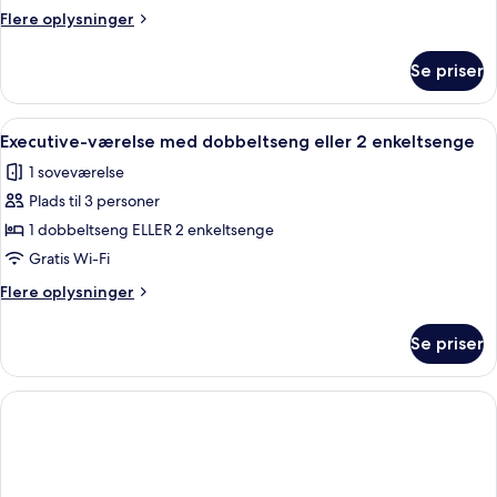
Flere
Flere oplysninger
oplysninger
om
Se priser
Executive
Dog
Room
Indlæs
Executive-værelse med dobbeltseng el
6
Executive-værelse med dobbeltseng eller 2 enkeltsenge
alle
1 soveværelse
billeder
Plads til 3 personer
af
Executive-
1 dobbeltseng ELLER 2 enkeltsenge
værelse
Gratis Wi-Fi
med
Flere
Flere oplysninger
dobbeltseng
oplysninger
eller
om
Se priser
Executive-
2
værelse
enkeltsenge
med
dobbeltseng
eller
2
enkeltsenge