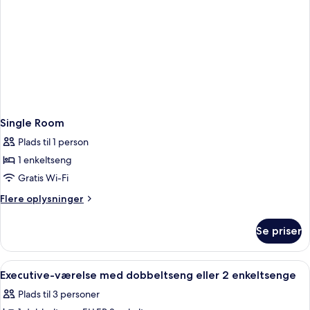
Single Room
Plads til 1 person
1 enkeltseng
Gratis Wi-Fi
Flere
Flere oplysninger
oplysninger
om
Se priser
Single
Room
Indlæs
Et hotelværelse med en stor seng, et s
12
Executive-værelse med dobbeltseng eller 2 enkeltsenge
alle
Plads til 3 personer
billeder