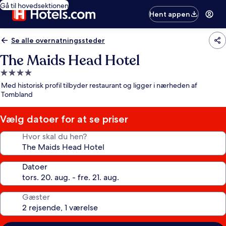
Gå til hovedsektionen
Hent appen
Se alle overnatningssteder
The Maids Head Hotel
4.0-
stjernet
Med historisk profil tilbyder restaurant og ligger i nærheden af
overnatningssted
Tombland
Vælg datoer for at se priser
Hvor skal du hen?
Datoer
Gæster