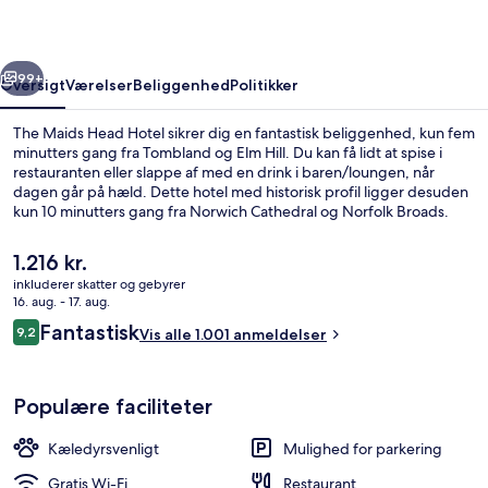
rige
Næste
99+
Oversigt
Værelser
Beliggenhed
Politikker
The Maids Head Hotel sikrer dig en fantastisk beliggenhed, kun fem
minutters gang fra Tombland og Elm Hill. Du kan få lidt at spise i
restauranten eller slappe af med en drink i baren/loungen, når
dagen går på hæld. Dette hotel med historisk profil ligger desuden
kun 10 minutters gang fra Norwich Cathedral og Norfolk Broads.
Rejsende er vilde med stedets hjælpsomme personale og generelle
forhold.
Den
1.216 kr.
nuværende
inkluderer skatter og gebyrer
pris
16. aug. - 17. aug.
Spiseområde
er
Anmeldelser
Fantastisk
9,2
Vis alle 1.001 anmeldelser
1.216 kr.
9,2 ud af 10.
Populære faciliteter
Kæledyrsvenligt
Mulighed for parkering
Gratis Wi-Fi
Restaurant