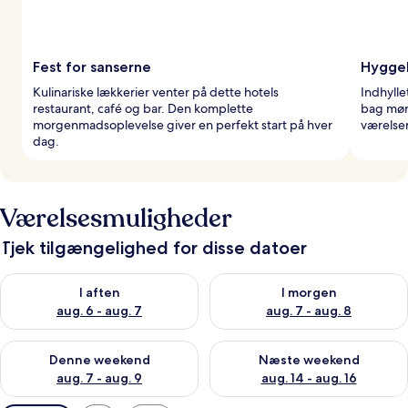
Fest for sanserne
Hyggel
Kulinariske lækkerier venter på dette hotels
Indhylle
restaurant, café og bar. Den komplette
bag mør
morgenmadsoplevelse giver en perfekt start på hver
værelser
dag.
Værelsesmuligheder
Tjek tilgængelighed for disse datoer
Tjek tilgængelighed for i aften aug. 6 - aug. 7
Tjek tilgængelighed for i morg
I aften
I morgen
aug. 6 - aug. 7
aug. 7 - aug. 8
Tjek tilgængelighed for denne weekend aug. 7 - aug. 9
Tjek tilgængelighed for næste
Denne weekend
Næste weekend
aug. 7 - aug. 9
aug. 14 - aug. 16