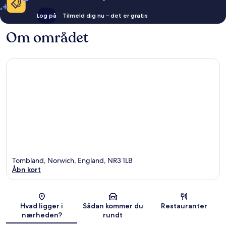
Log på
Tilmeld dig nu – det er gratis
Om området
Tombland, Norwich, England, NR3 1LB
Åbn kort
Kort
Hvad ligger i
Sådan kommer du
Restauranter
nærheden?
rundt