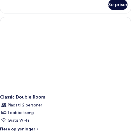
om
Se priser
Enkeltværelse
Classic Double Room
Plads til 2 personer
1 dobbeltseng
Gratis Wi-Fi
Flere
Flere oplysninger