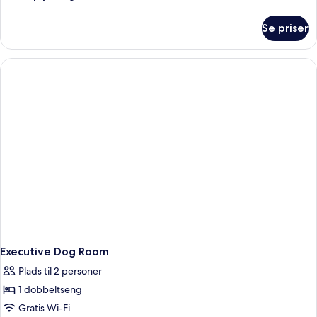
oplysninger
om
Se priser
Classic
Double
Room
Executive Dog Room
Plads til 2 personer
1 dobbeltseng
Gratis Wi-Fi