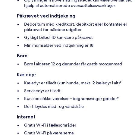
hjælp af automatiserede oversættelsesværktøjer
Påkrævet ved indtjekning
Depositum med kreditkort, debitkort eller kontanter er
påkrævet for påløbne udgifter
Gyldigt billed-ID kan være påkrævet
Minimumsalder ved indtjekning er 18
Børn
Børn i alderen 12 og derunder får gratis morgenmad
Kæledyr
Kæledyr er tilladt (kun hunde, maks. 2 kæledyr i alt)*
Servicedyr er tilladt
Kun specifikke værelser – begrænsninger gælder*
Der tilbydes mad- og vandskåle
Internet
Gratis Wi-Fi i fællesområder
Gratis Wi-Fi på værelserne