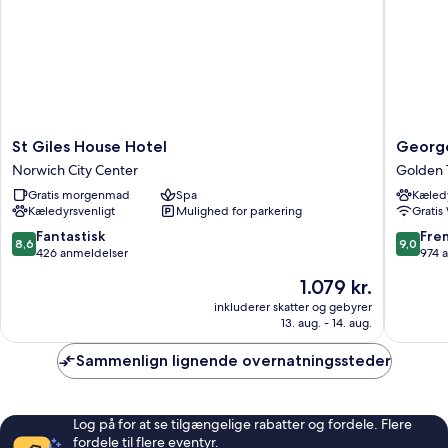
St
George
St Giles House Hotel
George
Giles
Hotel,
Norwich City Center
Golden 
House
BW
Gratis morgenmad
Spa
Kæledy
Hotel
Signatu
Kæledyrsvenligt
Mulighed for parkering
Gratis
Norwich
Collecti
City
Golden
8.6
9.0
Fantastisk
Fre
8,6
9,0
Center
Triangle
ud
ud
426 anmeldelser
974 
af
af
Prisen
1.079 kr.
10,
10,
er
Fantastisk,
Fremrag
inkluderer skatter og gebyrer
1.079 kr.
13. aug. - 14. aug.
426
974
anmeldelser
anmelde
Sammenlign lignende overnatningssteder
Log på for at se tilgængelige rabatter og fordele. Flere
fordele til flere eventyr.