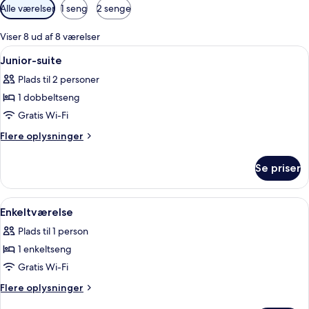
Tilgængelige
Alle værelser
1 seng
2 senge
filtre
for
Viser 8 ud af 8 værelser
værelser
Indlæs
Et soveværelse på loftet med skrå væg
11
Junior-suite
alle
Plads til 2 personer
billeder
1 dobbeltseng
af
Junior-
Gratis Wi-Fi
suite
Flere
Flere oplysninger
oplysninger
om
Se priser
Junior-
suite
Indlæs
En pænt redt seng med et quiltet bet
4
Enkeltværelse
alle
Plads til 1 person
billeder
1 enkeltseng
af
Enkeltværelse
Gratis Wi-Fi
Flere
Flere oplysninger
oplysninger