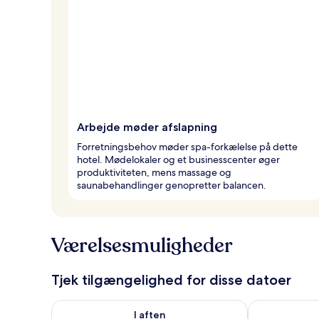
Arbejde møder afslapning
Forretningsbehov møder spa-forkælelse på dette
hotel. Mødelokaler og et businesscenter øger
produktiviteten, mens massage og
saunabehandlinger genopretter balancen.
Værelsesmuligheder
Tjek tilgængelighed for disse datoer
Tjek tilgængelighed for i aften aug. 7 - aug. 8
Tjek tilgænge
I aften