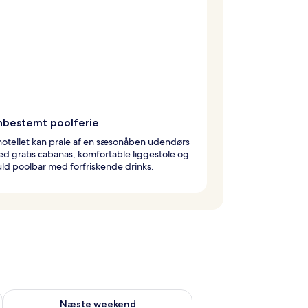
bestemt poolferie
otellet kan prale af en sæsonåben udendørs
d gratis cabanas, komfortable liggestole og
fuld poolbar med forfriskende drinks.
d aug. 7 - aug. 9
Tjek tilgængelighed for næste weekend aug. 14 - aug. 16
Næste weekend