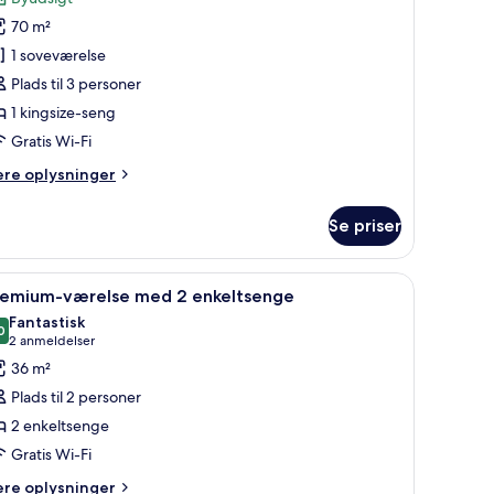
uite
70 m²
Umi)
1 soveværelse
Plads til 3 personer
1 kingsize-seng
Gratis Wi-Fi
ere
ere oplysninger
lysninger
m
Se priser
ite
mi)
nduer.
seng, et fladskærms-tv og udsigt over byen gennem store vinduer.
ndlæs
Et hotelværelse med en seng, et natbord med e
1
remium-værelse med 2 enkeltsenge
le
Fantastisk
illeder
0
9,0 ud af 10
(2
2 anmeldelser
f
anmeldelser)
36 m²
remium-
Plads til 2 personer
ærelse
2 enkeltsenge
ed
Gratis Wi-Fi
nkeltsenge
ere
ere oplysninger