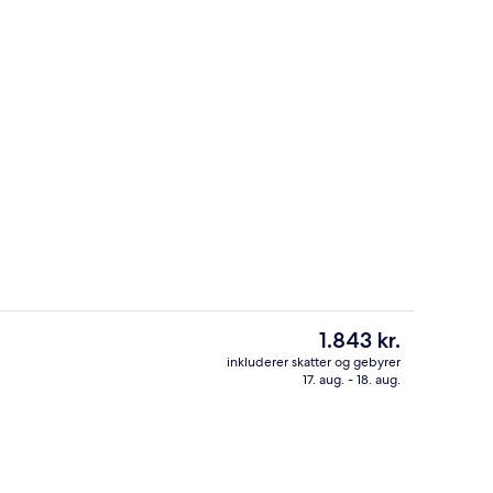
 udendørs pool, gratis hytter, liggestole
Lobby
Den
1.843 kr.
nuværende
inkluderer skatter og gebyrer
pris
17. aug. - 18. aug.
2 barer/lounger, lounge i lobbyen
er
1.843 kr.