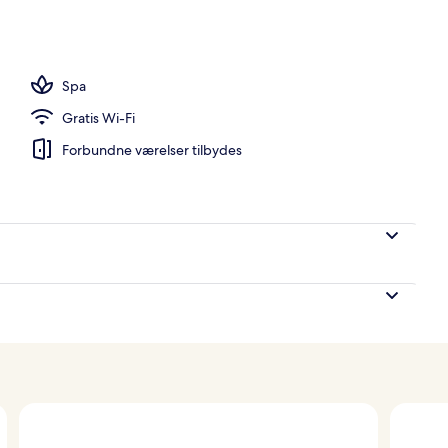
uite) | Udsigt fra værelset
Spa
Gratis Wi-Fi
Forbundne værelser tilbydes