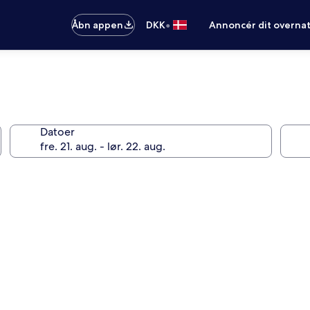
•
Åbn appen
DKK
Annoncér dit overna
Datoer