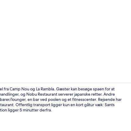
Sæsonbestemt
sel fra Camp Nou og La Rambla. Gæster kan besøge spaen for at
andlinger, og Nobu Restaurant serverer japanske retter. Andre
 barer/lounger, en bar ved poolen og et fitnesscenter. Rejsende har
Restaurant
urant. Offentlig transport ligger kun en kort gåtur væk: Sants
ion ligger 5 minutter derfra.