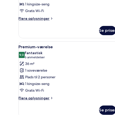
1 kingsize-seng
Gratis Wi-Fi
Flere
Flere oplysninger
oplysninger
om
Se prise
Junior-
suite
(Zen)
Indlæs
Et moderne hotelværelse med 
7
Premium-værelse
alle
Fantastisk
billeder
9,0
9,0 ud af 10
(6
6 anmeldelser
af
anmeldelser)
36 m²
Premium-
1 soveværelse
værelse
Plads til 2 personer
1 kingsize-seng
Gratis Wi-Fi
Flere
Flere oplysninger
oplysninger
om
Se prise
Premium-