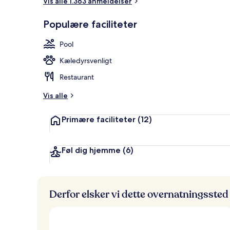
Vis alle 1.363 anmeldelser
Suite (Nobu S
Populære faciliteter
Pool
Kæledyrsvenligt
Restaurant
Vis alle
Primære faciliteter
(12)
Føl dig hjemme
(6)
Derfor elsker vi dette overnatningssted