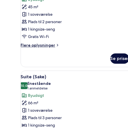
Junior-
45 m²
suite
1 soveværelse
(Zen
Plads til 2 personer
Skyline)
1 kingsize-seng
Gratis Wi-Fi
Flere
Flere oplysninger
oplysninger
om
Se prise
Junior-
suite
(Zen
Indlæs
Et hotelværelse med en stor se
6
Skyline)
Suite (Sake)
alle
Enestående
billeder
10,0
10,0 ud af 10
(1
1 anmeldelse
af
anmeldelse)
Byudsigt
Suite
66 m²
(Sake)
1 soveværelse
Plads til 3 personer
1 kingsize-seng