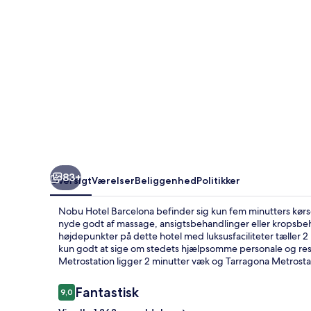
83+
Oversigt
Værelser
Beliggenhed
Politikker
Nobu Hotel Barcelona befinder sig kun fem minutters kør
nyde godt af massage, ansigtsbehandlinger eller kropsbeh
højdepunkter på dette hotel med luksusfaciliteter tæller 2
kun godt at sige om stedets hjælpsomme personale og resta
Metrostation ligger 2 minutter væk og Tarragona Metrostat
Anmeldelser
Fantastisk
9,0
9,0 ud af 10.