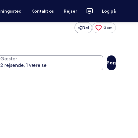
tningssted
Kontakt os
Rejser
Log på
Del
Gem
Gæster
Søg