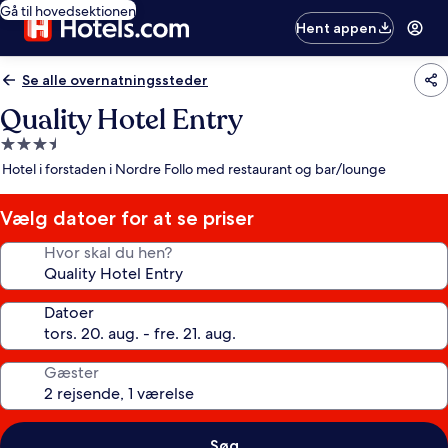
Gå til hovedsektionen
Hent appen
Se alle overnatningssteder
Quality Hotel Entry
3.5-
stjernet
Hotel i forstaden i Nordre Follo med restaurant og bar/lounge
overnatningssted
Vælg datoer for at se priser
Hvor skal du hen?
Datoer
Gæster
Søg