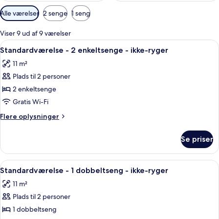
Tilgængelige
Alle værelser
2 senge
1 seng
filtre
for
Viser 9 ud af 9 værelser
værelser
Indlæs
Et hotelværelse med seng, sengeborde 
5
Standardværelse - 2 enkeltsenge - ikke-ryger
alle
11 m²
billeder
Plads til 2 personer
af
Standardværelse
2 enkeltsenge
-
Gratis Wi-Fi
2
Flere
Flere oplysninger
enkeltsenge
oplysninger
-
om
Se priser
Standardværelse
ikke-
-
ryger
2
Indlæs
Et hotelværelse med en seng, sengebo
6
enkeltsenge
Standardværelse - 1 dobbeltseng - ikke-ryger
alle
-
11 m²
ikke-
billeder
ryger
Plads til 2 personer
af
Standardværelse
1 dobbeltseng