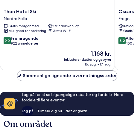
Thon
Oscarsb
Thon Hotel Ski
Oscars
Hotel
Castle
Nordre Follo
Frogn
Ski
Hotel
Gratis morgenmad
Kæledyrsvenligt
Kæledy
Nordre
&
Mulighed for parkering
Gratis Wi-Fi
Gratis
Follo
Resort
Frogn
9.0
8.2
Fremragende
Alle
9,0
8,2
ud
ud
922 anmeldelser
450 
af
af
Prisen
1.168 kr.
10,
10,
er
Fremragende,
Alletider
inkluderer skatter og gebyrer
1.168 kr.
16. aug. - 17. aug.
922
450
anmeldelser
anmelde
Sammenlign lignende overnatningssteder
Log på for at se tilgængelige rabatter og fordele. Flere
fordele til flere eventyr.
Log på
Tilmeld dig nu – det er gratis
Om området