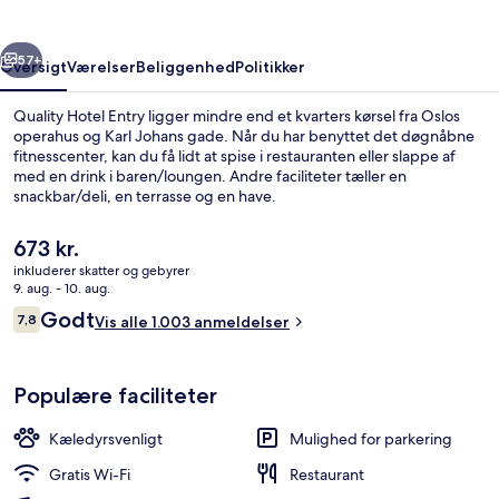
rige
Næste
57+
Oversigt
Værelser
Beliggenhed
Politikker
Quality Hotel Entry ligger mindre end et kvarters kørsel fra Oslos
operahus og Karl Johans gade. Når du har benyttet det døgnåbne
fitnesscenter, kan du få lidt at spise i restauranten eller slappe af
med en drink i baren/loungen. Andre faciliteter tæller en
snackbar/deli, en terrasse og en have.
Den
673 kr.
nuværende
inkluderer skatter og gebyrer
pris
9. aug. - 10. aug.
Lounge
er
Anmeldelser
Godt
7,8
Vis alle 1.003 anmeldelser
673 kr.
7,8 ud af 10.
Populære faciliteter
Kæledyrsvenligt
Mulighed for parkering
Gratis Wi-Fi
Restaurant