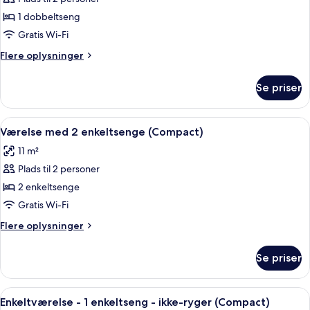
af
Dobbeltværelse
1 dobbeltseng
(Compact)
Gratis Wi-Fi
Flere
Flere oplysninger
oplysninger
om
Se priser
Dobbeltværelse
(Compact)
Indlæs
Et hotelværelse med to senge, et skriv
4
Værelse med 2 enkeltsenge (Compact)
alle
11 m²
billeder
Plads til 2 personer
af
Værelse
2 enkeltsenge
med
Gratis Wi-Fi
2
Flere
Flere oplysninger
enkeltsenge
oplysninger
(Compact)
om
Se priser
Værelse
med
2
Indlæs
En pænt redt seng med hvide sengetøj
4
enkeltsenge
Enkeltværelse - 1 enkeltseng - ikke-ryger (Compact)