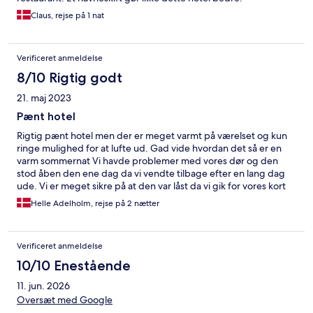
Claus, rejse på 1 nat
Verificeret anmeldelse
8/10 Rigtig godt
21. maj 2023
Pænt hotel
Rigtig pænt hotel men der er meget varmt på værelset og kun
ringe mulighed for at lufte ud. Gad vide hvordan det så er en
varm sommernat Vi havde problemer med vores dør og den
stod åben den ene dag da vi vendte tilbage efter en lang dag
ude. Vi er meget sikre på at den var låst da vi gik for vores kort
havde drillet tidligere. Og den var ikke bare ulåst, den stod
Helle Adelholm, rejse på 2 nætter
åben! Der manglede dog ikke noget. Betaling for p virker
overkill, der er jo ingenting i nærheden. Morgenmaden var
fantastisk.
Verificeret anmeldelse
10/10 Enestående
11. jun. 2026
Oversæt med Google