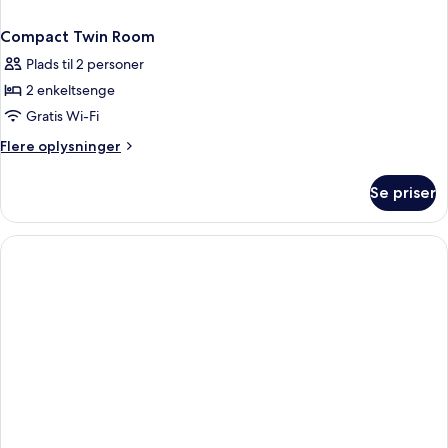
Compact Twin Room
Plads til 2 personer
2 enkeltsenge
Gratis Wi-Fi
Flere
Flere oplysninger
oplysninger
om
Se priser
Compact
Twin
Room