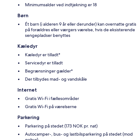
Minimumsalder ved indtjekning er 18
Børn
Ét barn (i alderen 9 år eller derunder) kan overnatte gratis
på forældres eller værgers værelse, hvis de eksisterende
sengepladser benyttes
Kæledyr
Kæledyr er tilladt*
Servicedyr er tilladt
Begrænsninger gælder*
Der tilbydes mad- og vandskåle
Internet
Gratis Wi-Fi i fællesområder
Gratis Wi-Fi på værelserne
Parkering
Parkering på stedet (173 NOK pr. nat)
Autocamper-, bus- og lastbilsparkering på stedet (mod
gebyr)