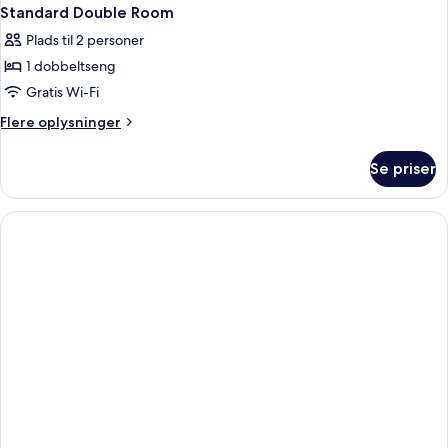
Standard Double Room
Plads til 2 personer
1 dobbeltseng
Gratis Wi-Fi
Flere
Flere oplysninger
oplysninger
om
Se priser
Standard
Double
Room