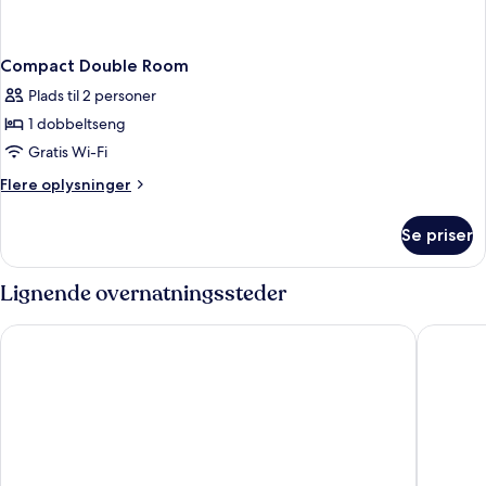
Compact Double Room
Plads til 2 personer
1 dobbeltseng
Gratis Wi-Fi
Flere
Flere oplysninger
oplysninger
om
Se priser
Compact
Double
Room
Lignende overnatningssteder
Thon Hotel Ski
Oscarsbo