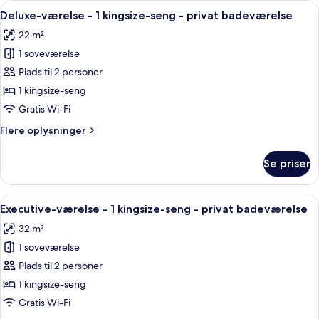
Indlæs
Et hotelværelse med seng, skrivebord, st
5
Bathroom
King
Deluxe-værelse - 1 kingsize-seng - privat badeværelse
alle
Bed,
22 m²
Private
billeder
Bathroom
1 soveværelse
af
Deluxe-
Plads til 2 personer
værelse
1 kingsize-seng
-
Gratis Wi-Fi
1
Flere
Flere oplysninger
kingsize-
oplysninger
seng
om
Se priser
Deluxe-
-
værelse
privat
-
Indlæs
Et hotelværelse med en stor seng, to 
badeværelse
9
1
Executive-værelse - 1 kingsize-seng - privat badeværelse
alle
kingsize-
32 m²
seng
billeder
-
1 soveværelse
af
privat
Executive-
Plads til 2 personer
badeværelse
værelse
1 kingsize-seng
-
Gratis Wi-Fi
1