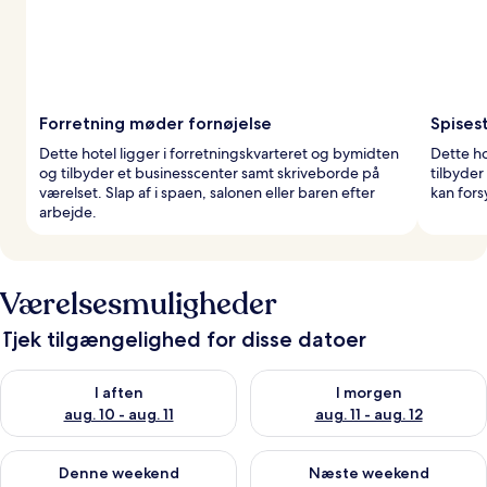
Forretning møder fornøjelse
Spises
Dette hotel ligger i forretningskvarteret og bymidten
Dette ho
og tilbyder et businesscenter samt skriveborde på
tilbyder
værelset. Slap af i spaen, salonen eller baren efter
kan for
arbejde.
Værelsesmuligheder
Tjek tilgængelighed for disse datoer
Tjek tilgængelighed for i aften aug. 10 - aug. 11
Tjek tilgængelighed for i morg
I aften
I morgen
aug. 10 - aug. 11
aug. 11 - aug. 12
Tjek tilgængelighed for denne weekend aug. 14 - aug. 16
Tjek tilgængelighed for næste
Denne weekend
Næste weekend