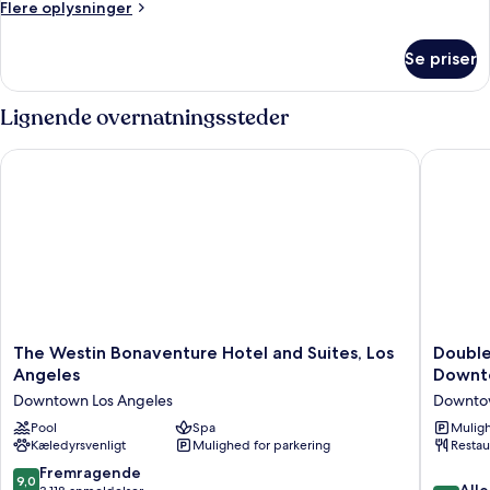
Flere
Flere oplysninger
kingsize-
oplysninger
seng
om
Se priser
Executive-
-
værelse
privat
-
Lignende overnatningssteder
badeværelse
1
kingsize-
The Westin Bonaventure Hotel and Suites, Los Angeles
DoubleTr
seng
-
privat
badeværelse
The
DoubleT
The Westin Bonaventure Hotel and Suites, Los
Double
Westin
by
Angeles
Downt
Bonaventure
Hilton
Downtown Los Angeles
Downtow
Hotel
Hotel
and
Pool
Spa
Los
Muligh
Kæledyrsvenligt
Mulighed for parkering
Restau
Suites,
Angeles
Los
Downto
9.0
Fremragende
9,0
Angeles
Downto
8.2