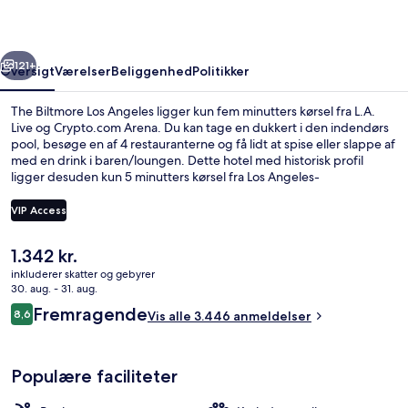
rige
Næste
121+
Oversigt
Værelser
Beliggenhed
Politikker
The Biltmore Los Angeles ligger kun fem minutters kørsel fra L.A.
Live og Crypto.com Arena. Du kan tage en dukkert i den indendørs
pool, besøge en af 4 restauranterne og få lidt at spise eller slappe af
med en drink i baren/loungen. Dette hotel med historisk profil
ligger desuden kun 5 minutters kørsel fra Los Angeles-
kongrescentret og Walt Disney Concert Hall. Rejsende har kun godt
at sige om stedets pool og behagelige senge. Overnatningsstedet
VIP Access
ligger kun en kort gåtur fra offentlig transport: Pershing Square
Station ligger 4 minutter væk og 7th Street - Metro Center Station
Den
1.342 kr.
ligger 7 minutter derfra.
4 restauranter, der serverer morgenm
nuværende
inkluderer skatter og gebyrer
pris
30. aug. - 31. aug.
er
Anmeldelser
Fremragende
8,6
Vis alle 3.446 anmeldelser
1.342 kr.
8,6 ud af 10.
Populære faciliteter