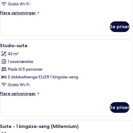
værelse
Gratis Wi-Fi
-
Flere
Flere oplysninger
2
oplysninger
dobbeltsenge
om
Se priser
Executive-
værelse
-
Indlæs
Et hotelværelse med to senge, en sofa,
9
2
Studio-suite
alle
dobbeltsenge
43 m²
billeder
1 soveværelse
af
Studio-
Plads til 5 personer
suite
2 dobbeltsenge ELLER 1 kingsize-seng
Gratis Wi-Fi
Flere
Flere oplysninger
oplysninger
om
Se priser
Studio-
suite
Indlæs
Et hotelværelse med spiseområde, sofa
11
Suite - 1 kingsize-seng (Millennium)
alle