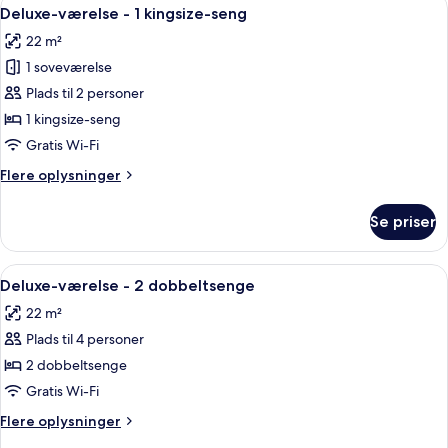
Indlæs
6
1
Deluxe-værelse - 1 kingsize-seng
alle
kingsize-
22 m²
seng
billeder
1 soveværelse
af
Deluxe-
Plads til 2 personer
værelse
1 kingsize-seng
-
Gratis Wi-Fi
1
Flere
Flere oplysninger
kingsize-
oplysninger
seng
om
Se priser
Deluxe-
værelse
-
Indlæs
Et hotelværelse med to senge, et skriv
5
1
Deluxe-værelse - 2 dobbeltsenge
alle
kingsize-
22 m²
seng
billeder
Plads til 4 personer
af
Deluxe-
2 dobbeltsenge
værelse
Gratis Wi-Fi
-
Flere
Flere oplysninger
2
oplysninger