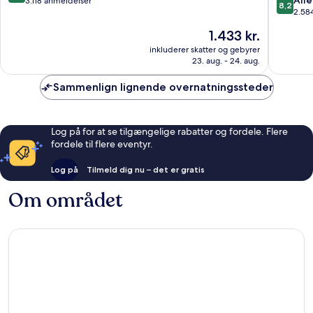
Alle
ud
3.118 anmeldelser
8,2
Downtown
Los
ud
2.58
af
Los
Angeles
af
10,
Prisen
1.433 kr.
Angeles
10,
Fremragende,
er
Alletider
inkluderer skatter og gebyrer
3.118
1.433 kr.
23. aug. - 24. aug.
2.584
anmeldelser
anmelde
Sammenlign lignende overnatningssteder
Log på for at se tilgængelige rabatter og fordele. Flere
fordele til flere eventyr.
Log på
Tilmeld dig nu – det er gratis
Om området