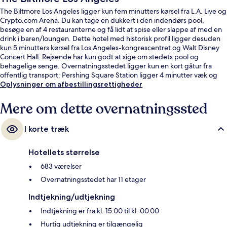
The Biltmore Los Angeles ligger kun fem minutters kørsel fra L.A. Live og
Crypto.com Arena. Du kan tage en dukkert i den indendørs pool,
besøge en af 4 restauranterne og få lidt at spise eller slappe af med en
drink i baren/loungen. Dette hotel med historisk profil ligger desuden
kun 5 minutters kørsel fra Los Angeles-kongrescentret og Walt Disney
Concert Hall. Rejsende har kun godt at sige om stedets pool og
behagelige senge. Overnatningsstedet ligger kun en kort gåtur fra
offentlig transport: Pershing Square Station ligger 4 minutter væk og
7th Street - Metro Center Station ligger 7 minutter derfra.
Oplysninger om afbestillingsrettigheder
Mere om dette overnatningssted
I korte træk
Hotellets størrelse
683 værelser
Overnatningsstedet har 11 etager
Indtjekning/udtjekning
Indtjekning er fra kl. 15.00 til kl. 00.00
Hurtig udtjekning er tilgængelig