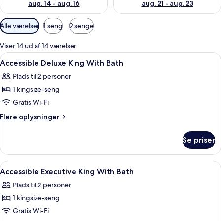
aug. 14 - aug. 16
aug. 21 - aug. 23
Tilgængelige
Alle værelser
1 seng
2 senge
filtre
for
Viser 14 ud af 14 værelser
værelser
Indlæs
Allergivenligt sengetøj, dundyner, pe
5
Accessible Deluxe King With Bath
alle
Plads til 2 personer
billeder
1 kingsize-seng
af
Accessible
Gratis Wi-Fi
Deluxe
Flere
Flere oplysninger
King
oplysninger
om
With
Se priser
Accessible
Bath
Deluxe
King
Indlæs
En imponerende indgang med en stor bu
1
With
Accessible Executive King With Bath
alle
Bath
Plads til 2 personer
billeder
1 kingsize-seng
af
Accessible
Gratis Wi-Fi