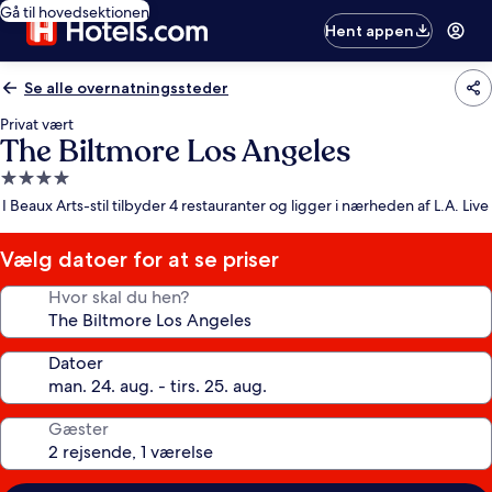
Gå til hovedsektionen
Hent appen
Se alle overnatningssteder
Privat vært
The Biltmore Los Angeles
4.0-
stjernet
I Beaux Arts-stil tilbyder 4 restauranter og ligger i nærheden af L.A. Live
overnatningssted
Vælg datoer for at se priser
Hvor skal du hen?
Datoer
Gæster