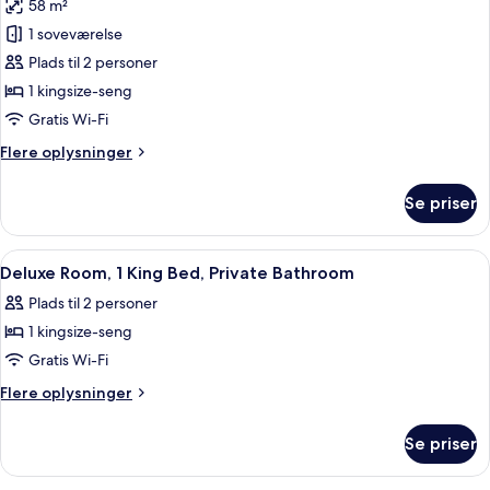
58 m²
billeder
1 soveværelse
af
Suite
Plads til 2 personer
-
1 kingsize-seng
1
Gratis Wi-Fi
kingsize-
Flere
Flere oplysninger
seng
oplysninger
(Millennium)
om
Se priser
Suite
-
1
Indlæs
Et hotelværelse med seng, skrivebord,
5
kingsize-
Deluxe Room, 1 King Bed, Private Bathroom
alle
seng
Plads til 2 personer
(Millennium)
billeder
1 kingsize-seng
af
Deluxe
Gratis Wi-Fi
Room,
Flere
Flere oplysninger
1
oplysninger
om
King
Se priser
Deluxe
Bed,
Room,
Private
1