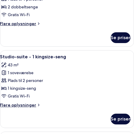
af
Club-
2 dobbeltsenge
værelse
Gratis Wi-Fi
-
Flere
Flere oplysninger
2
oplysninger
dobbeltsenge
om
Se priser
Club-
værelse
-
Indlæs
Et hotelværelse med en stor seng, to s
11
2
Studio-suite - 1 kingsize-seng
alle
dobbeltsenge
43 m²
billeder
1 soveværelse
af
Studio-
Plads til 2 personer
suite
1 kingsize-seng
-
Gratis Wi-Fi
1
Flere
Flere oplysninger
kingsize-
oplysninger
seng
om
Se priser
Studio-
suite
-
Et hotelværelse med seng, skrivebord, st