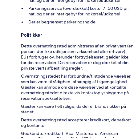
nat, og der er intet gebyr for indkørsel/udkørsel
Parkeringsservice (overdækket) koster 71.50 USD pr.
nat, og der er intet gebyr for indkørsel/udkørsel
Der er begrænset parkeringshøjde
Politikker
Dette overnatningssted administreres af en privat vært (en
person, der ikke udlejer som virksomhed eller erhverv).
EUs forbrugerlov, herunder fortrydelsesret, gælder ikke
for din reservation. Din reservation er dog dækket af din
private værts afbestillingsregler.
Overnatningsstedet har forbundne/tilstødende værelser,
som kan være til rådighed, afhængig af tilgængelighed.
Gæster kan anmode om disse værelser ved at kontakte
overnatningsstedet direkte via kontaktoplysningerne på
reservationsbekræftelsen.
Gæster kan være helt rolige, da der er brandslukker på
stedet.
Dette overnatningssted accepterer kreditkort, debetkort
og kontanter.
Godkendte kreditkort: Visa, Mastercard, American