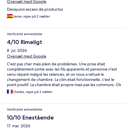
Oversæt med Google
Desayuno escaso de productos
Javier, rejse på 2 nætter
Verificeret anmeldelse
4/10 Rimeligt
8. jul. 2026
Oversæt med Google
C'est pas cher mais plein de problèmes. Une prise était
complètement sortie avec les fils apparents et personne n'est
venu réparé malgré les relances, et on nous a refusé le
changement de chambre. La clim était fonctionnelle, c'est le
point positif. La chambre était propre mais pas les communs. Ok
pour un simple dodo et douche mais zéro confort si vous
Charles, rejse på 3 nætter
prévoyez d'y passer un peu de temps (télé d'un autre temps par
exemple)
Verificeret anmeldelse
10/10 Enestående
17. mar. 2026