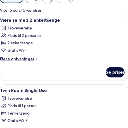
filtre
for
Viser 5 ud af 5 værelser
værelser
Indlæs
Et hotelværelse med to senge, et fjer
6
Værelse med 2 enkeltsenge
alle
1 soveværelse
billeder
Plads til 2 personer
af
Værelse
2 enkeltsenge
med
Gratis Wi-Fi
2
Flere
Flere oplysninger
enkeltsenge
oplysninger
om
Se priser
Værelse
med
2
Indlæs
Et hotelværelse med to enkeltsenge, 
6
enkeltsenge
Twin Room Single Use
alle
1 soveværelse
billeder
Plads til 1 person
af
Twin
1 enkeltseng
Room
Gratis Wi-Fi
Single