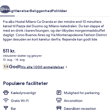
rige
Næste
34+
Oversigt
Værelser
Beliggenhed
Politikker
Fra a&o Hostel Milano Ca Granda er der mindre end 10 minutters
kørsel til Piazza del Duomo og Milano-katedralen. Du kan slappe af
med en drink i baren/loungen, og der tilbydes morgenmadsbuffet
dagligt. Corso Buenos Aires og Via Montenapoleone Fashion District
ligger desuden en kort køretur derfra. Rejsende kan godt lide
stedets hjælpsomme personale. Overnatningsstedet ligger kun en
kort gåtur fra offentlig transport: Viale Ca' Granda - Viale Suzzani
Den
511 kr.
Station er få skridt derfra og Viale Ca' Granda - Via Valfurva Station
nuværende
inkluderer skatter og gebyrer
ligger 4 minutter væk.
pris
13. aug. - 14. aug.
Morgenmadsbuffet hver dag mod et 
er
Anmeldelser
Godt
7,4
Vis alle 1.000 anmeldelser
511 kr.
7,4 ud af 10.
Populære faciliteter
Kæledyrsvenligt
Mulighed for parkering
Gratis Wi-Fi
Aircondition
Bar
Døgnåben reception