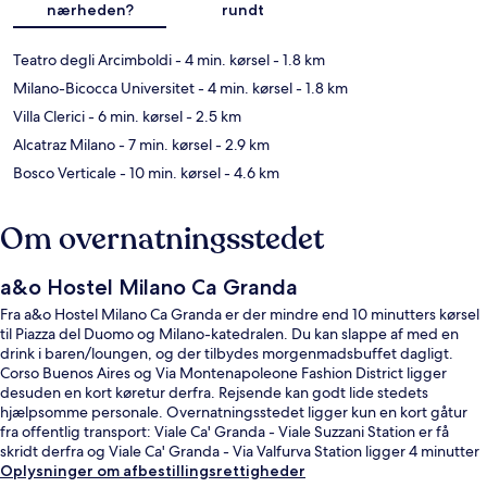
nærheden?
rundt
Teatro degli Arcimboldi
- 4 min. kørsel
- 1.8 km
Milano-Bicocca Universitet
- 4 min. kørsel
- 1.8 km
Villa Clerici
- 6 min. kørsel
- 2.5 km
Alcatraz Milano
- 7 min. kørsel
- 2.9 km
Bosco Verticale
- 10 min. kørsel
- 4.6 km
Om overnatningsstedet
a&o Hostel Milano Ca Granda
Fra a&o Hostel Milano Ca Granda er der mindre end 10 minutters kørsel
til Piazza del Duomo og Milano-katedralen. Du kan slappe af med en
drink i baren/loungen, og der tilbydes morgenmadsbuffet dagligt.
Corso Buenos Aires og Via Montenapoleone Fashion District ligger
desuden en kort køretur derfra. Rejsende kan godt lide stedets
hjælpsomme personale. Overnatningsstedet ligger kun en kort gåtur
fra offentlig transport: Viale Ca' Granda - Viale Suzzani Station er få
skridt derfra og Viale Ca' Granda - Via Valfurva Station ligger 4 minutter
væk.
Oplysninger om afbestillingsrettigheder