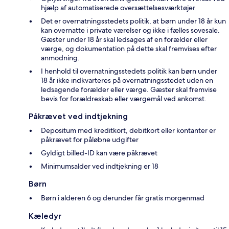
hjælp af automatiserede oversættelsesværktøjer
Det er overnatningsstedets politik, at børn under 18 år kun
kan overnatte i private værelser og ikke i fælles sovesale.
Gæster under 18 år skal ledsages af en forælder eller
værge, og dokumentation på dette skal fremvises efter
anmodning.
I henhold til overnatningsstedets politik kan børn under
18 år ikke indkvarteres på overnatningsstedet uden en
ledsagende forælder eller værge. Gæster skal fremvise
bevis for forældreskab eller værgemål ved ankomst.
Påkrævet ved indtjekning
Depositum med kreditkort, debitkort eller kontanter er
påkrævet for påløbne udgifter
Gyldigt billed-ID kan være påkrævet
Minimumsalder ved indtjekning er 18
Børn
Børn i alderen 6 og derunder får gratis morgenmad
Kæledyr