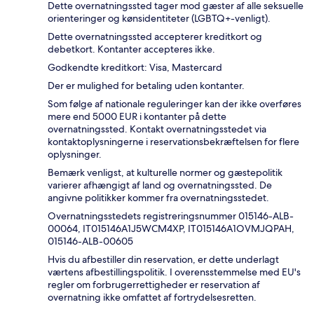
Dette overnatningssted tager mod gæster af alle seksuelle
orienteringer og kønsidentiteter (LGBTQ+-venligt).
Dette overnatningssted accepterer kreditkort og
debetkort. Kontanter accepteres ikke.
Godkendte kreditkort: Visa, Mastercard
Der er mulighed for betaling uden kontanter.
Som følge af nationale reguleringer kan der ikke overføres
mere end 5000 EUR i kontanter på dette
overnatningssted. Kontakt overnatningsstedet via
kontaktoplysningerne i reservationsbekræftelsen for flere
oplysninger.
Bemærk venligst, at kulturelle normer og gæstepolitik
varierer afhængigt af land og overnatningssted. De
angivne politikker kommer fra overnatningsstedet.
Overnatningsstedets registreringsnummer 015146-ALB-
00064, IT015146A1J5WCM4XP, IT015146A1OVMJQPAH,
015146-ALB-00605
Hvis du afbestiller din reservation, er dette underlagt
værtens afbestillingspolitik. I overensstemmelse med EU's
regler om forbrugerrettigheder er reservation af
overnatning ikke omfattet af fortrydelsesretten.