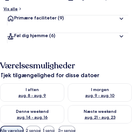
Vis alle
Primære faciliteter
(9)
Føl dig hjemme
(6)
Værelsesmuligheder
Tjek tilgængelighed for disse datoer
Tjek tilgængelighed for i aften aug. 8 - aug. 9
Tjek tilgængelighed for i morg
I aften
I morgen
aug. 8 - aug. 9
aug. 9 - aug. 10
Tjek tilgængelighed for denne weekend aug. 14 - aug. 16
Tjek tilgængelighed for næste
Denne weekend
Næste weekend
aug. 14 - aug. 16
aug. 21 - aug. 23
Tilgængelige
Alle værelser
2 senge
1 seng
3+ senge