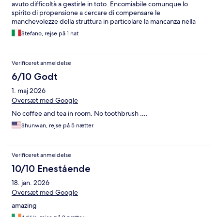
avuto difficoltà a gestirle in toto. Encomiabile comunque lo
spirito di propensione a cercare di compensare le
manchevolezze della struttura in particolare la mancanza nella
colazione di poter avere caffè e brioche in quanto secondo la
Stefano, rejse på 1 nat
logica della proprietà non è giusto che siano a disposizione della
clientela (peraltro per la colazione aggiunta vengono richiesti
ben 9 euro) e inoltre la poca chiarezza nella gestione di un
Verificeret anmeldelse
parcheggio nel piazzale interno per il quale c'è la pretesa di ben
19 euro quando sulle strisce blu posizionate a 20 metri
6/10 Godt
dall'ingresso della struttura per una notte si spenderebbero
1. maj 2026
andando via alle 9,00 di mattina al massimo 2 euro.
Oversæt med Google
No coffee and tea in room. No toothbrush ….
Shunwan, rejse på 5 nætter
Verificeret anmeldelse
10/10 Enestående
18. jan. 2026
Oversæt med Google
amazing