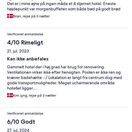
Det er i mine øjne på ingen måde et 4 stjernet hotel. Eneste
højdepunkt var morgenbuffeten som både bød på godt brød
og gode kager. Vi kommer dog aldrig igen.
Brian, rejse på 3 nætter
Verificeret anmeldelse
4/10 Rimeligt
21. jul. 2023
Kan ikke anbefales
Gammelt hotel der i høj grad har brug for renovering.
Ventilationen virker ikke efter hensigten. Poolen er ikke ren og
kræver badehætte :-/ Lokalation er langt fra centrum dog med
gode transportmuligheder. Meget ucharmerende område
hotellet ligger….
Kim Lyng, rejse på 3 nætter
Verificeret anmeldelse
6/10 Godt
27. jul. 2024