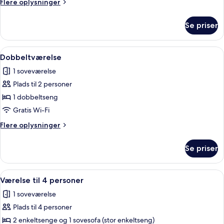
Flere
Flere oplysninger
Use
oplysninger
om
Se priser
Twin
Room
Single
Indlæs
Et hotelværelse med en stor seng, to 
7
Use
Dobbeltværelse
alle
1 soveværelse
billeder
Plads til 2 personer
af
Dobbeltværelse
1 dobbeltseng
Gratis Wi-Fi
Flere
Flere oplysninger
oplysninger
om
Se priser
Dobbeltværelse
Indlæs
Et soveværelse med køjeseng, fjernsyn,
8
Værelse til 4 personer
alle
1 soveværelse
billeder
Plads til 4 personer
af
Værelse
2 enkeltsenge og 1 sovesofa (stor enkeltseng)