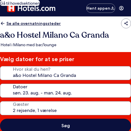
Gå til hovedsektionen
Hent appen
Se alle overnatningssteder
a&o Hostel Milano Ca Granda
Hotel i Milano med bar/lounge
Vælg datoer for at se priser
Hvor skal du hen?
Datoer
Gæster
Søg