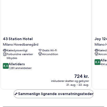
43
Joy
43 Station Hotel
Joy 12
Station
124
Milano Hovedbanegård
Milano
Hotel
Hotel
Kæledyrsvenligt
Gratis Wi-Fi
Kæledy
Milano
Milano
Forbundne værelser
Aircondition
Aircon
Hovedbanegård
Milano
tilbydes
Hovedb
8.4
Alle
8,4
8.4
Alletiders
ud
414 
8,4
ud
1.281 anmeldelser
af
af
10,
Prisen
724 kr.
10,
Alletider
er
Alletiders,
inkluderer skatter og gebyrer
414
724 kr.
21. aug. - 22. aug.
1.281
anmelde
anmeldelser
Sammenlign lignende overnatningssteder