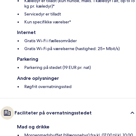
Kæledyr er tilladt (kun hunde, maks. 1 kæledyr i alt, op til 15
kg pr. kæledyr)*
Servicedyr er tilladt
Kun specifikke værelser*
Internet
Gratis Wi-Fi i fællesområder
Gratis Wi-Fi på værelserne (hastighed: 25+ Mbit/s)
Parkering
Parkering på stedet (19 EUR pr. nat)
Andre oplysninger
Røgfrit overnatningssted
Faciliteter på overnatningsstedet
Mad og drikke
Morgenmadsbuffet (tillægsgebyr) fra kl. 07.00 til kl. 10.00