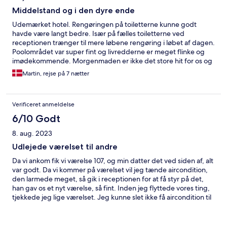
Middelstand og i den dyre ende
Udemærket hotel. Rengøringen på toiletterne kunne godt
havde være langt bedre. Især på fælles toiletterne ved
receptionen trænger til mere løbene rengøring i løbet af dagen.
Poolområdet var super fint og livredderne er meget flinke og
imødekommende. Morgenmaden er ikke det store hit for os og
vi ville en anden gang hellere spare de penge og gå ud og spise
Martin, rejse på 7 nætter
på nærliggende caféer eller restauranter. Hotelværelset vi
havde kunne også godt trænge til en større renovering. Især
toilettet med badekar og manglende bruseafskærmning. Så
Verificeret anmeldelse
hele badeværelset er vådt efter brusebad. Drikkevare i
restauranten er alt for dyre.
6/10 Godt
8. aug. 2023
Udlejede værelset til andre
Da vi ankom fik vi værelse 107, og min datter det ved siden af, alt
var godt. Da vi kommer på værelset vil jeg tænde aircondition,
den larmede meget, så gik i receptionen for at få styr på det,
han gav os et nyt værelse, så fint. Inden jeg flyttede vores ting,
tjekkede jeg lige værelset. Jeg kunne slet ikke få aircondition til
at virke, så gik i receptionen igen. Han tilkaldte letter opgivende
en pedel, fik forklarede hvad problemet var og de forsvandt,
ingen info til mig, hmmm, spurgte om jeg skulle gå med dem,