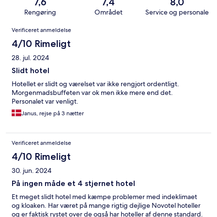
7,6
7,4
8,0
Rengøring
Området
Service og personale
Anmeldelser
Verificeret anmeldelse
4/10 Rimeligt
28. jul. 2024
Slidt hotel
Hotellet er slidt og værelset var ikke rengjort ordentligt.
Morgenmadsbuffeten var ok men ikke mere end det.
Personalet var venligt.
Janus, rejse på 3 nætter
Verificeret anmeldelse
4/10 Rimeligt
30. jun. 2024
På ingen måde et 4 stjernet hotel
Et meget slidt hotel med kæmpe problemer med indeklimaet
og kloaken. Har været på mange rigtig dejlige Novotel hoteller
og er faktisk rystet over de også har hoteller af denne standard.