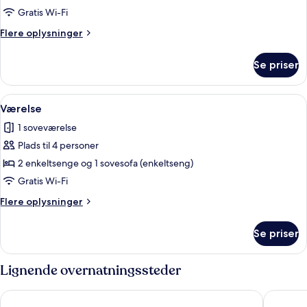
til
Gratis Wi-Fi
4
Flere
Flere oplysninger
personer
oplysninger
om
Se priser
Værelse
til
4
Indlæs
Et soveværelse med køjeseng, fjernsyn,
8
personer
Værelse
alle
1 soveværelse
billeder
Plads til 4 personer
af
Værelse
2 enkeltsenge og 1 sovesofa (enkeltseng)
Gratis Wi-Fi
Flere
Flere oplysninger
oplysninger
om
Se priser
Værelse
Lignende overnatningssteder
43 Station Hotel
Joy 124 