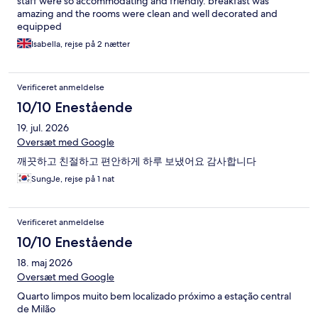
staff were so accommodating and friendly. breakfast was
amazing and the rooms were clean and well decorated and
equipped
Isabella, rejse på 2 nætter
Verificeret anmeldelse
10/10 Enestående
19. jul. 2026
Oversæt med Google
깨끗하고 친절하고 편안하게 하루 보냈어요 감사합니다
SungJe, rejse på 1 nat
Verificeret anmeldelse
10/10 Enestående
18. maj 2026
Oversæt med Google
Quarto limpos muito bem localizado próximo a estação central
de Milão