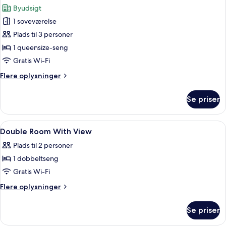
alle
-
Byudsigt
balkon
billeder
-
1 soveværelse
af
byudsigt
Dobbeltværelse
Plads til 3 personer
-
1 queensize-seng
balkon
Gratis Wi-Fi
-
Flere
Flere oplysninger
byudsigt
oplysninger
om
Se priser
Dobbeltværelse
-
balkon
Indlæs
Dundyner, minibar, pengeskab på være
4
-
Double Room With View
alle
byudsigt
Plads til 2 personer
billeder
1 dobbeltseng
af
Double
Gratis Wi-Fi
Room
Flere
Flere oplysninger
With
oplysninger
om
View
Se priser
Double
Room