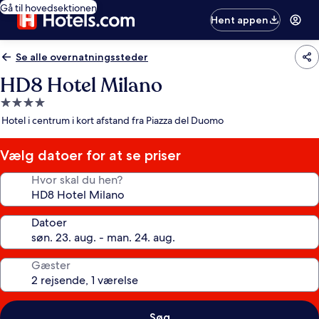
Gå til hovedsektionen
Hent appen
Se alle overnatningssteder
HD8 Hotel Milano
4.0-
stjernet
Hotel i centrum i kort afstand fra Piazza del Duomo
overnatningssted
Vælg datoer for at se priser
Hvor skal du hen?
Datoer
Gæster
Søg