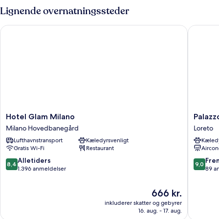
With
Lignende overnatningssteder
View
Hotel Glam Milano
Palazzo 
Hotel
Palazzo
Hotel Glam Milano
Palazz
Glam
Loreto
Milano Hovedbanegård
Loreto
Milano
Hotel
Lufthavnstransport
Kæledyrsvenligt
Kæledy
Milano
Milano
Gratis Wi-Fi
Restaurant
Aircon
Hovedbanegård
Loreto
8.4
9.0
Alletiders
Fre
8,4
9,0
ud
ud
1.396 anmeldelser
89 a
af
af
10,
10,
Prisen
666 kr.
Alletiders,
Fremrag
er
inkluderer skatter og gebyrer
1.396
89
666 kr.
16. aug. - 17. aug.
anmeldelser
anmelde