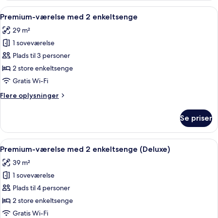
med
Indlæs
Et moderne hotelværelse med to senge,
7
2
Premium-værelse med 2 enkeltsenge
alle
enkeltsenge
29 m²
billeder
1 soveværelse
af
Premium-
Plads til 3 personer
værelse
2 store enkeltsenge
med
Gratis Wi-Fi
2
Flere
Flere oplysninger
enkeltsenge
oplysninger
om
Se priser
Premium-
værelse
med
Indlæs
Et hotelværelse med to senge, en sofa, 
6
2
Premium-værelse med 2 enkeltsenge (Deluxe)
alle
enkeltsenge
39 m²
billeder
1 soveværelse
af
Premium-
Plads til 4 personer
værelse
2 store enkeltsenge
med
Gratis Wi-Fi