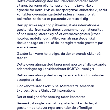
Dette overnatningssted har udendørsområder såsom
altaner, balkoner eller terrasser, der muligvis ikke er
egnede for børn. Hvis du har spørgsmål, anbefaler vi, at du
kontakter overnatningsstedet inden ankomst for at
bekræfte, at de har et passende værelse til dig.
Den japanske regering påkræver, at alle internationale
gæster skal fremsætte deres pasnummer og nationalitet,
når de indregistrerer sig på et overnatningssted (kroer,
hoteller, moteller osv.). Alle overnatningssteder skal
desuden tage en kopi af de indregistrerede gæsters pas,
som arkiveres.
Gæster kan være helt rolige, da der er brandslukker på
stedet.
Dette overnatningssted tager mod gæster af alle seksuelle
orienteringer og kønsidentiteter (LGBTQ+-venligt).
Dette overnatningssted accepterer kreditkort. Kontanter
accepteres ikke.
Godkendte kreditkort: Visa, Mastercard, American
Express, Diners Club, JCB International
Der er mulighed for betaling uden kontanter.
Bemærk, at nogle overnatningssteder ikke tillader, at
gæster med tatoveringer anvender de offentlige