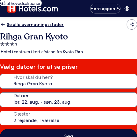
Gå til hovedsektionen
Hent appen
Se alle overnatningssteder
Rihga Gran Kyoto
3.5-
stjernet
Hotel i centrum i kort afstand fra Kyoto Tårn
overnatningssted
Vælg datoer for at se priser
Hvor skal du hen?
Datoer
Gæster
Søg