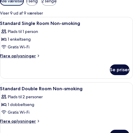
Alle værelser
1 seng
2 senge
filtre
for
Viser 9 ud af 9 værelser
værelser
Indlæs
Et hotelværelse med en stor seng, et na
1
Standard Single Room Non-smoking
alle
Plads til 1 person
billeder
1 enkeltseng
af
Standard
Gratis Wi-Fi
Single
Flere
Flere oplysninger
Room
oplysninger
om
Non-
Se priser
Standard
smoking
Single
Room
Indlæs
Et hotelværelse med seng, skrivebord
1
Non-
Standard Double Room Non-smoking
alle
smoking
Plads til 2 personer
billeder
1 dobbeltseng
af
Standard
Gratis Wi-Fi
Double
Flere
Flere oplysninger
Room
oplysninger
om