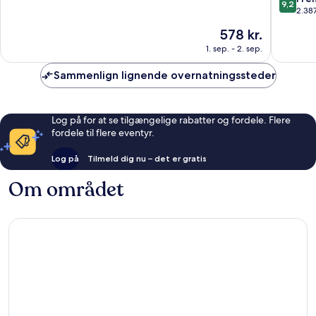
9,2
HACHIJ
af
ud
2.38
Minami
10,
af
Prisen
578 kr.
Distrikt
Fantastisk,
10,
er
2.269
Fremrag
1. sep. - 2. sep.
578 kr.
anmeldelser
2.387
anmelde
Sammenlign lignende overnatningssteder
Log på for at se tilgængelige rabatter og fordele. Flere
fordele til flere eventyr.
Log på
Tilmeld dig nu – det er gratis
Om området