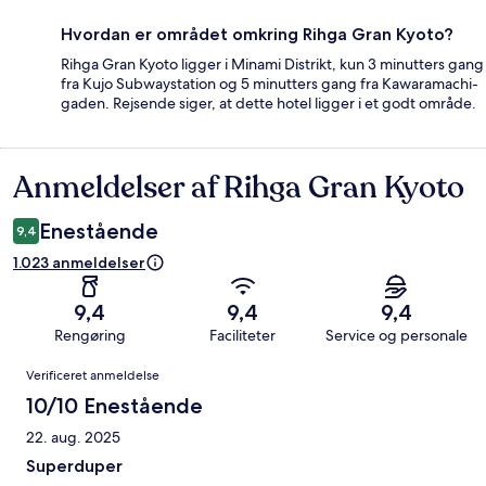
Hvordan er området omkring Rihga Gran Kyoto?
Rihga Gran Kyoto ligger i Minami Distrikt, kun 3 minutters gang
fra Kujo Subwaystation og 5 minutters gang fra Kawaramachi-
gaden. Rejsende siger, at dette hotel ligger i et godt område.
Anmeldelser af Rihga Gran Kyoto
Anmeldelser
Enestående
9,4
1.023 anmeldelser
9,4
9,4
9,4
Rengøring
Faciliteter
Service og personale
Anmeldelser
Verificeret anmeldelse
10/10 Enestående
22. aug. 2025
Superduper