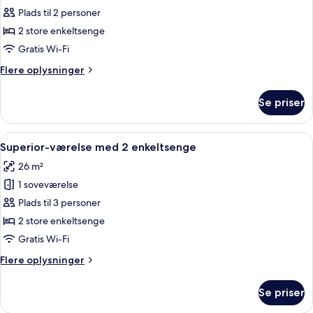
Standardværelse
Plads til 2 personer
med
2 store enkeltsenge
2
Gratis Wi-Fi
enkeltsenge
Flere
Flere oplysninger
oplysninger
om
Se priser
Standardværelse
med
2
Indlæs
Et hotelværelse med to senge, et stor
6
enkeltsenge
Superior-værelse med 2 enkeltsenge
alle
26 m²
billeder
1 soveværelse
af
Superior-
Plads til 3 personer
værelse
2 store enkeltsenge
med
Gratis Wi-Fi
2
Flere
Flere oplysninger
enkeltsenge
oplysninger
om
Se priser
Superior-
værelse