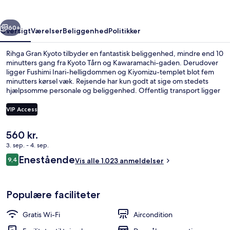
rige
Næste
60+
Oversigt
Værelser
Beliggenhed
Politikker
Rihga Gran Kyoto tilbyder en fantastisk beliggenhed, mindre end 10
minutters gang fra Kyoto Tårn og Kawaramachi-gaden. Derudover
ligger Fushimi Inari-helligdommen og Kiyomizu-templet blot fem
minutters kørsel væk. Rejsende har kun godt at sige om stedets
hjælpsomme personale og beliggenhed. Offentlig transport ligger
kun en kort gåtur væk: Kujo Subwaystation ligger 3 minutter væk og
Jujo Subwaystation ligger 13 minutter derfra.
VIP Access
Den
560 kr.
Udendørsområde
nuværende
3. sep. - 4. sep.
pris
Anmeldelser
Enestående
9,4
er
Vis alle 1.023 anmeldelser
9,4 ud af 10.
560 kr.
Populære faciliteter
Gratis Wi-Fi
Aircondition