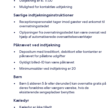
Udtjekning er kl. 11.00
Mulighed for kontaktløs udtjekning
Særlige indtjekningsinstruktioner
Receptionspersonalet tager imod gæster ved ankomst til
overnatningsstedet
Oplysninger fra overnatningsstedet kan være oversat ved
hjælp af automatiserede oversættelsesværktøjer
Påkrævet ved indtjekning
Depositum med kreditkort, debitkort eller kontanter er
påkrævet for påløbne udgifter
Gyldigt billed-ID kan være påkrævet
Minimumsalder ved indtjekning er 20
Børn
Børn (i alderen 5 år eller derunder) kan overnatte gratis på
deres forældres eller værgers værelse, hvis de
eksisterende sengepladser benyttes
Kæledyr
Kæledyr er ikke tilladt