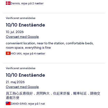
Dennis, rejse på 2 nætter
Verificeret anmeldelse
10/10 Enestående
10. jul. 2026
Oversæt med Google
convenient location, near to the station, comfortable beds,
room space, everything is fine
HIO IAN, rejse på 4 nætter
Verificeret anmeldelse
10/10 Enestående
21. maj 2026
Oversæt med Google
員工熱心反應很好，房間夠大，住起來舒服，離車站近，購物交
通都方便
ZANG-SING, rejse på 1 nat