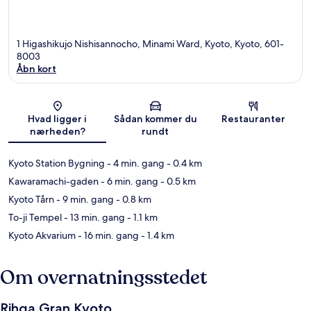
1 Higashikujo Nishisannocho, Minami Ward, Kyoto, Kyoto, 601-
8003
Åbn kort
Kort
Hvad ligger i
Sådan kommer du
Restauranter
nærheden?
rundt
Kyoto Station Bygning
- 4 min. gang
- 0.4 km
Kawaramachi-gaden
- 6 min. gang
- 0.5 km
Kyoto Tårn
- 9 min. gang
- 0.8 km
To-ji Tempel
- 13 min. gang
- 1.1 km
Kyoto Akvarium
- 16 min. gang
- 1.4 km
Om overnatningsstedet
Rihga Gran Kyoto