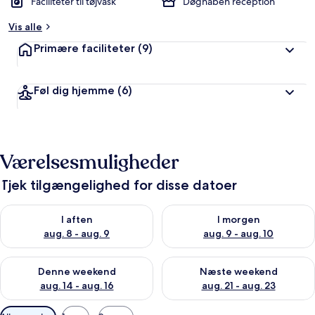
Faciliteter til tøjvask
Døgnåben reception
Vis alle
Primære faciliteter
(9)
Føl dig hjemme
(6)
Værelsesmuligheder
Tjek tilgængelighed for disse datoer
Tjek tilgængelighed for i aften aug. 8 - aug. 9
Tjek tilgængelighed for i morg
I aften
I morgen
aug. 8 - aug. 9
aug. 9 - aug. 10
Tjek tilgængelighed for denne weekend aug. 14 - aug. 16
Tjek tilgængelighed for næste
Denne weekend
Næste weekend
aug. 14 - aug. 16
aug. 21 - aug. 23
Tilgængelige