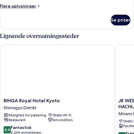
2
Flere
Flere oplysninger
enkeltsenge
oplysninger
(Deluxe)
om
Se priser
Premium-
værelse
med
Lignende overnatningssteder
2
enkeltsenge
RIHGA Royal Hotel Kyoto
JR WEST
(Deluxe)
RIHGA
JR
RIHGA Royal Hotel Kyoto
JR WE
Royal
WEST
HACHI
Shimogyo Distrikt
Hotel
GROUP
Minami D
Mulighed for parkering
Gratis Wi-Fi
Kyoto
VIA
Restaurant
Aircondition
Shimogyo
INN
Gratis
Facilit
Distrikt
PRIME
8.8
Fantastisk
8,8
KYOTOE
ud
2.269 anmeldelser
9.2
Fre