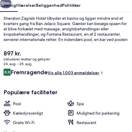
95+
Oversigt
Værelser
Beliggenhed
Politikker
Sheraton Zagreb Hotel tilbyder et kasino og ligger mindre end et
kvarters gang fra Ban Jelacic Square. Gæster kan besøge spaen for
at blive forkælet med massage, ansigtsbehandlinger eller
kropsbehandlinger, og Fontana Restaurant, en af 2 restauranter,
serverer internationale retter. En indendørs pool, en bar ved poolen
og et motionscenter er andre højdepunkter på dette hotel med
luksusfaciliteter. Rejsende er vilde med stedets hjælpsomme
Den
897 kr.
personale og behagelige værelser.
nuværende
inkluderer skatter og gebyrer
pris
24. aug. - 25. aug.
Indendørs pool
er
Anmeldelser
Fremragende
8,8
Vis alle 1.003 anmeldelser
897 kr.
8,8 ud af 10.
Populære faciliteter
Pool
Spa
Kæledyrsvenligt
Mulighed for parkering
Gratis Wi-Fi
Restaurant