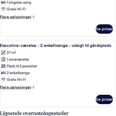
suite
1 kingsize-seng
-
Gratis Wi-Fi
1
Flere
Flere oplysninger
soveværelse
oplysninger
om
Se priser
Presidential-
suite
-
Indlæs
Et hotelværelse med to senge, et skriv
5
1
Executive-værelse - 2 enkeltsenge - udsigt til gårdsplads
alle
soveværelse
27 m²
billeder
1 soveværelse
af
Executive-
Plads til 2 personer
værelse
2 enkeltsenge
-
Gratis Wi-Fi
2
Flere
Flere oplysninger
enkeltsenge
oplysninger
-
om
Se priser
Executive-
udsigt
værelse
til
-
Lignende overnatningssteder
gårdsplads
2