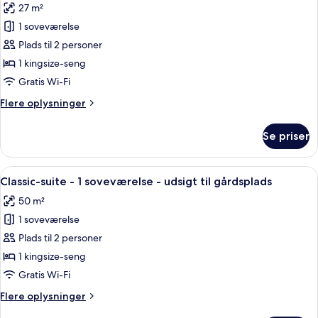
27 m²
af
Executive-
1 soveværelse
værelse
Plads til 2 personer
-
1 kingsize-seng
1
Gratis Wi-Fi
kingsize-
Flere
Flere oplysninger
seng
oplysninger
om
Se priser
Executive-
værelse
-
Indlæs
Et hotelværelse med en stor seng, et t
8
1
Classic-suite - 1 soveværelse - udsigt til gårdsplads
alle
kingsize-
50 m²
seng
billeder
1 soveværelse
af
Classic-
Plads til 2 personer
suite
1 kingsize-seng
-
Gratis Wi-Fi
1
Flere
Flere oplysninger
soveværelse
oplysninger