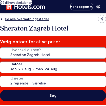
Gå til hovedsektionen
Hent appen
Se alle overnatningssteder
Sheraton Zagreb Hotel
Vælg datoer for at se priser
Hvor skal du hen?
Datoer
Gæster
Søg