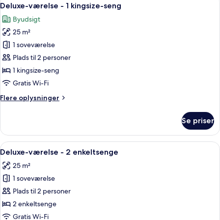
Indlæs
5
Deluxe-værelse - 1 kingsize-seng
alle
Byudsigt
billeder
25 m²
af
Deluxe-
1 soveværelse
værelse
Plads til 2 personer
-
1 kingsize-seng
1
Gratis Wi-Fi
kingsize-
Flere
Flere oplysninger
seng
oplysninger
om
Se priser
Deluxe-
værelse
-
Indlæs
Et hotelværelse med to senge, et skriv
5
1
Deluxe-værelse - 2 enkeltsenge
alle
kingsize-
25 m²
seng
billeder
1 soveværelse
af
Deluxe-
Plads til 2 personer
værelse
2 enkeltsenge
-
Gratis Wi-Fi