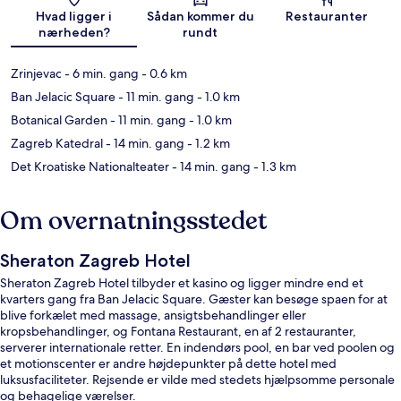
Kort
Hvad ligger i
Sådan kommer du
Restauranter
nærheden?
rundt
Zrinjevac
- 6 min. gang
- 0.6 km
Ban Jelacic Square
- 11 min. gang
- 1.0 km
Botanical Garden
- 11 min. gang
- 1.0 km
Zagreb Katedral
- 14 min. gang
- 1.2 km
Det Kroatiske Nationalteater
- 14 min. gang
- 1.3 km
Om overnatningsstedet
Sheraton Zagreb Hotel
Sheraton Zagreb Hotel tilbyder et kasino og ligger mindre end et
kvarters gang fra Ban Jelacic Square. Gæster kan besøge spaen for at
blive forkælet med massage, ansigtsbehandlinger eller
kropsbehandlinger, og Fontana Restaurant, en af 2 restauranter,
serverer internationale retter. En indendørs pool, en bar ved poolen og
et motionscenter er andre højdepunkter på dette hotel med
luksusfaciliteter. Rejsende er vilde med stedets hjælpsomme personale
og behagelige værelser.