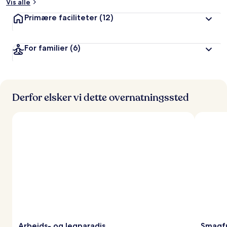
Vis alle
Primære faciliteter
(12)
For familier
(6)
Derfor elsker vi dette overnatningssted
Arbejds- og legparadis
Smagfu