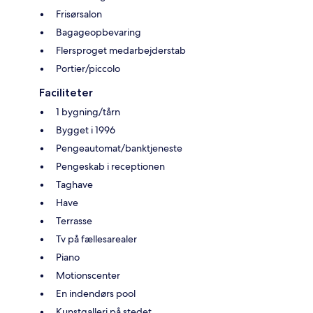
Frisørsalon
Bagageopbevaring
Flersproget medarbejderstab
Portier/piccolo
Faciliteter
1 bygning/tårn
Bygget i 1996
Pengeautomat/banktjeneste
Pengeskab i receptionen
Taghave
Have
Terrasse
Tv på fællesarealer
Piano
Motionscenter
En indendørs pool
Kunstgalleri på stedet