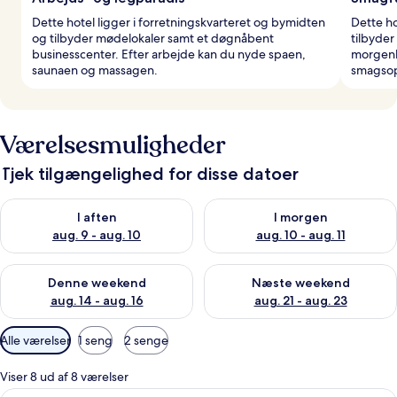
Dette hotel ligger i forretningskvarteret og bymidten
Dette ho
og tilbyder mødelokaler samt et døgnåbent
tilbyder
businesscenter. Efter arbejde kan du nyde spaen,
morgenbu
saunaen og massagen.
smagsop
Værelsesmuligheder
Tjek tilgængelighed for disse datoer
Tjek tilgængelighed for i aften aug. 9 - aug. 10
Tjek tilgængelighed for i morg
I aften
I morgen
aug. 9 - aug. 10
aug. 10 - aug. 11
Tjek tilgængelighed for denne weekend aug. 14 - aug. 16
Tjek tilgængelighed for næste
Denne weekend
Næste weekend
aug. 14 - aug. 16
aug. 21 - aug. 23
Tilgængelige
Alle værelser
1 seng
2 senge
filtre
for
Viser 8 ud af 8 værelser
værelser
Et hotelværelse med en stor seng, et skr