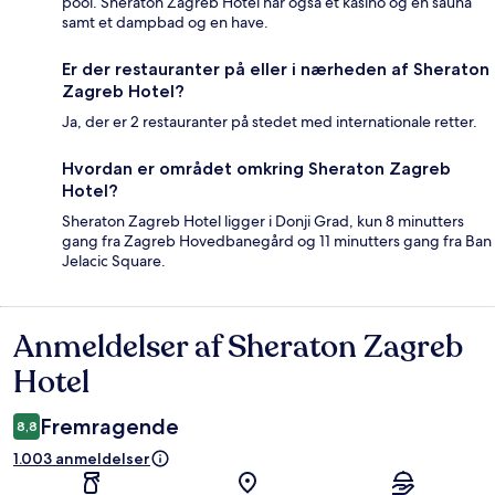
pool. Sheraton Zagreb Hotel har også et kasino og en sauna
samt et dampbad og en have.
Er der restauranter på eller i nærheden af Sheraton
Zagreb Hotel?
Ja, der er 2 restauranter på stedet med internationale retter.
Hvordan er området omkring Sheraton Zagreb
Hotel?
Sheraton Zagreb Hotel ligger i Donji Grad, kun 8 minutters
gang fra Zagreb Hovedbanegård og 11 minutters gang fra Ban
Jelacic Square.
Anmeldelser af Sheraton Zagreb
Anmeldelser
Hotel
Fremragende
8,8
1.003 anmeldelser