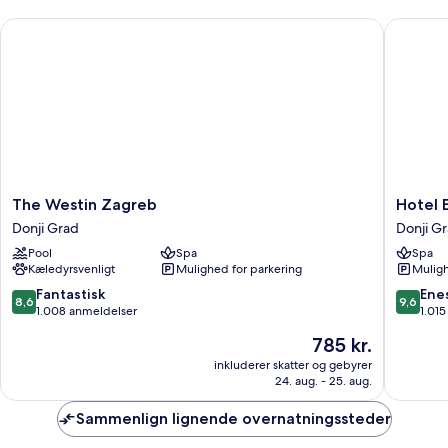
enkeltsenge
The Westin Zagreb
Hotel Es
-
udsigt
til
gårdsplads
The
Hotel
The Westin Zagreb
Hotel 
Westin
Esplana
Donji Grad
Donji G
Zagreb
Zagreb
Pool
Spa
Spa
Donji
Donji
Kæledyrsvenligt
Mulighed for parkering
Muligh
Grad
Grad
8.6
9.6
Fantastisk
Ene
8,6
9,6
ud
ud
1.008 anmeldelser
1.01
af
af
Prisen
785 kr.
10,
10,
er
Fantastisk,
Eneståe
inkluderer skatter og gebyrer
785 kr.
24. aug. - 25. aug.
1.008
1.015
anmeldelser
anmelde
Sammenlign lignende overnatningssteder