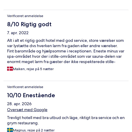
flere steder, og det føltes generelt ikke rent. Sengen var kun
halvt redt, og det virkede som om, der ikke blev gjort ordentligt
rent mellem gæster. Der var også problemer med støj, som
Verificeret anmeldelse
gjorde det svært at slappe af, og airconditionen fungerede ikke
ordentligt, hvilket gjorde opholdet ubehageligt – især om
8/10 Rigtig godt
natten. Som prikken over i’et glemte jeg en ting på værelset,
7. apr. 2022
men hotellet ville ikke hjælpe med at sende den retur. Jeg blev
selv bedt om at arrangere afhentning, hvilket er under al kritik
Alt i alt et rigtig godt hotel med god service, store værelser som
for et hotel i denne prisklasse. Alt i alt lever Sheraton i Zagreb
var lystætte dvs hverken larm fra gaden eller andre værelser.
slet ikke op til forventningerne. Dårlig service, mangelfuld
Fint barområde og hjælpsomme i receptionen. Eneste minus var
rengøring og generelt et slidt indtryk. Jeg kommer ikke igen.
spa-området hvor der i stille-området som var sauna-delen var
enormt meget larm fra gæster der ikke respekterede stille-
konceptet. Personalet i spaen gik ikke rundt og fyldte op med
Maiken, rejse på 5 nætter
kopper ved vandautomaten, ryddede op eller andet, så det
med stille-område blev ikke holdt i hævd. Lidt irriterende. Spa-
behandlinger var gode, søde massører.
Verificeret anmeldelse
10/10 Enestående
28. apr. 2026
Oversæt med Google
Trevligt hotell med bra utbud och läge, riktigt bra service och en
grym restaurang.
Magnus, rejse på 2 nætter