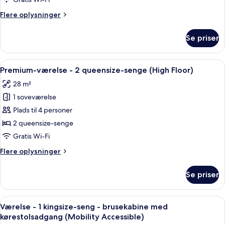
soveværelse
Flere
Flere oplysninger
(High
oplysninger
Floor)
om
Se priser
Suite
-
1
Indlæs
Et hotelværelse med to senge, et skrive
12
soveværelse
Premium-værelse - 2 queensize-senge (High Floor)
alle
(High
28 m²
Floor)
billeder
1 soveværelse
af
Premium-
Plads til 4 personer
værelse
2 queensize-senge
-
Gratis Wi-Fi
2
Flere
Flere oplysninger
queensize-
oplysninger
senge
om
Se priser
Premium-
(High
værelse
Floor)
-
Indlæs
En pænt redt seng med hvide hør, en m
12
2
Værelse - 1 kingsize-seng - brusekabine med
alle
queensize-
kørestolsadgang (Mobility Accessible)
senge
billeder