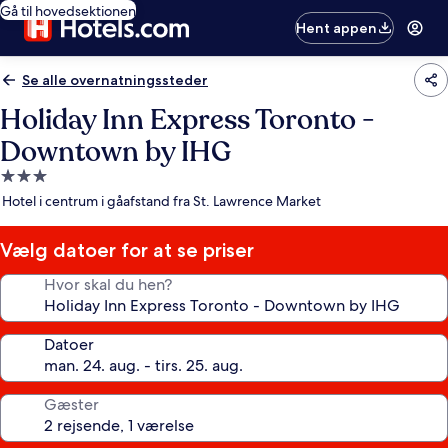
Gå til hovedsektionen
Hent appen
Se alle overnatningssteder
Holiday Inn Express Toronto -
Downtown by IHG
3.0-
stjernet
Hotel i centrum i gåafstand fra St. Lawrence Market
overnatningssted
Vælg datoer for at se priser
Hvor skal du hen?
Datoer
Gæster