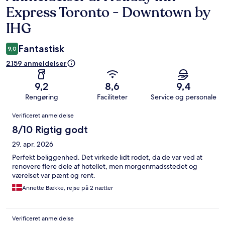
Express Toronto - Downtown by
IHG
Fantastisk
9,0
2.159 anmeldelser
9,2
8,6
9,4
Rengøring
Faciliteter
Service og personale
Anmeldelser
Verificeret anmeldelse
8/10 Rigtig godt
29. apr. 2026
Perfekt beliggenhed. Det virkede lidt rodet, da de var ved at
renovere flere dele af hotellet, men morgenmadsstedet og
værelset var pænt og rent.
Annette Bække, rejse på 2 nætter
Verificeret anmeldelse