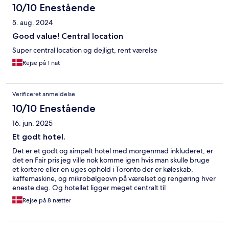
10/10 Enestående
5. aug. 2024
Good value! Central location
Super central location og dejligt, rent værelse
Rejse på 1 nat
Verificeret anmeldelse
10/10 Enestående
16. jun. 2025
Et godt hotel.
Det er et godt og simpelt hotel med morgenmad inkluderet, er
det en Fair pris jeg ville nok komme igen hvis man skulle bruge
et kortere eller en uges ophold i Toronto der er køleskab,
kaffemaskine, og mikrobølgeovn på værelset og rengøring hver
eneste dag. Og hotellet ligger meget centralt til
seværdighederne.
Rejse på 8 nætter