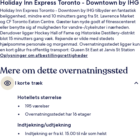
Holiday Inn Express Toronto - Downtown by IHG
Holiday Inn Express Toronto - Downtown by IHG tilbyder en fantastisk
beliggenhed, mindre end 10 minutters gang fra St. Lawrence Market
og CF Toronto Eaton Centre. Gæster kan nyde godt af fitnesscenteret
eller benytte sig af muligheden for vandre-/cykelruter i nærheden.
Derudover ligger Hockey Hall of Fame og Historiske Destillery-distrikt
blot 15 minutters gang væk. Rejsende er vilde med stedets
hjælpsomme personale og morgenmad. Overnatningsstedet ligger kun
en kort gåtur fra offentlig transport: Queen St East at Jarvis St Station
ligger 2 minutter væk og King St East at Jarvis St West Side Station
Oplysninger om afbestillingsrettigheder
ligger 3 minutter derfra.
Mere om dette overnatningssted
I korte træk
Hotellets størrelse
195 værelser
Overnatningsstedet har 16 etager
Indtjekning/udtjekning
Indtjekning er fra kl. 15.00 til når som helst