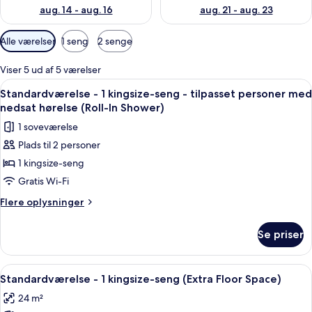
aug. 14 - aug. 16
aug. 21 - aug. 23
Tilgængelige
Alle værelser
1 seng
2 senge
filtre
for
Viser 5 ud af 5 værelser
værelser
Indlæs
Pengeskab på værelset, skrivebord, a
6
Standardværelse - 1 kingsize-seng - tilpasset personer med
alle
nedsat hørelse (Roll-In Shower)
billeder
1 soveværelse
af
Plads til 2 personer
Standardværelse
1 kingsize-seng
-
1
Gratis Wi-Fi
kingsize-
Flere
Flere oplysninger
seng
oplysninger
om
-
Se priser
Standardværelse
tilpasset
-
personer
1
Indlæs
Standardværelse - 1 kingsize-seng (Ex
4
med
kingsize-
Standardværelse - 1 kingsize-seng (Extra Floor Space)
alle
seng
nedsat
24 m²
-
billeder
hørelse