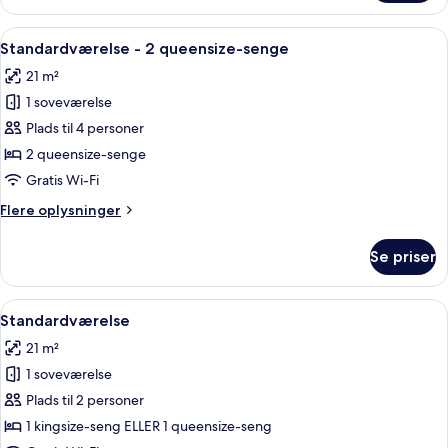
-
1
Indlæs
Standardværelse - 2 queensize-senge 
6
kingsize-
Standardværelse - 2 queensize-senge
alle
seng
21 m²
billeder
1 soveværelse
af
Standardværelse
Plads til 4 personer
-
2 queensize-senge
2
Gratis Wi-Fi
queensize-
Flere
Flere oplysninger
senge
oplysninger
om
Se priser
Standardværelse
-
2
Indlæs
En seng med hvide sengetøj og puder
6
queensize-
Standardværelse
alle
senge
21 m²
billeder
1 soveværelse
af
Standardværelse
Plads til 2 personer
1 kingsize-seng ELLER 1 queensize-seng