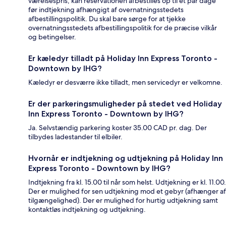
værelsespris, kan reservationen afbestilles op til et par dage
før indtjekning afhængigt af overnatningsstedets
afbestillingspolitik. Du skal bare sørge for at tjekke
overnatningsstedets afbestillingspolitik for de præcise vilkår
og betingelser.
Er kæledyr tilladt på Holiday Inn Express Toronto -
Downtown by IHG?
Kæledyr er desværre ikke tilladt, men servicedyr er velkomne.
Er der parkeringsmuligheder på stedet ved Holiday
Inn Express Toronto - Downtown by IHG?
Ja. Selvstændig parkering koster 35.00 CAD pr. dag. Der
tilbydes ladestander til elbiler.
Hvornår er indtjekning og udtjekning på Holiday Inn
Express Toronto - Downtown by IHG?
Indtjekning fra kl. 15.00 til når som helst. Udtjekning er kl. 11.00.
Der er mulighed for sen udtjekning mod et gebyr (afhænger af
tilgængelighed). Der er mulighed for hurtig udtjekning samt
kontaktløs indtjekning og udtjekning.