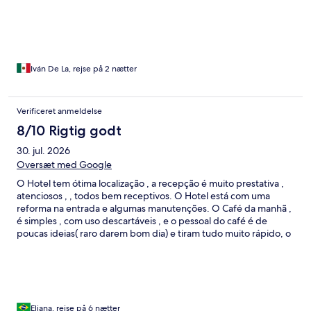
Iván De La, rejse på 2 nætter
Verificeret anmeldelse
8/10 Rigtig godt
30. jul. 2026
Oversæt med Google
O Hotel tem ótima localização , a recepção é muito prestativa ,
atenciosos , , todos bem receptivos. O Hotel está com uma
reforma na entrada e algumas manutenções. O Café da manhã ,
é simples , com uso descartáveis , e o pessoal do café é de
poucas ideias( raro darem bom dia) e tiram tudo muito rápido, o
local também é pequeno para café .
Eliana, rejse på 6 nætter