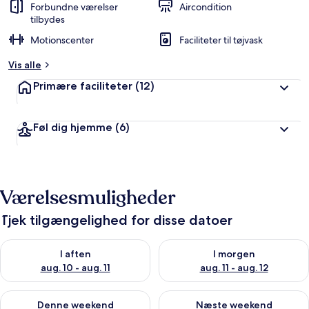
Forbundne værelser
Aircondition
tilbydes
Motionscenter
Faciliteter til tøjvask
Vis alle
Primære faciliteter
(12)
Føl dig hjemme
(6)
Værelsesmuligheder
Tjek tilgængelighed for disse datoer
Tjek tilgængelighed for i aften aug. 10 - aug. 11
Tjek tilgængelighed for i morg
I aften
I morgen
aug. 10 - aug. 11
aug. 11 - aug. 12
Tjek tilgængelighed for denne weekend aug. 14 - aug. 16
Tjek tilgængelighed for næste
Denne weekend
Næste weekend