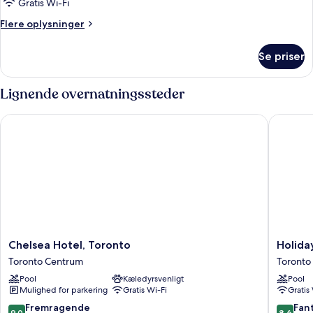
Gratis Wi-Fi
Flere
Flere oplysninger
oplysninger
om
Se priser
Standardværelse
Lignende overnatningssteder
Chelsea Hotel, Toronto
Holiday 
Chelsea
Holiday
Chelsea Hotel, Toronto
Holida
Hotel,
Inn
Toronto Centrum
Toronto
Toronto
Toronto
Pool
Kæledyrsvenligt
Pool
Toronto
Downto
Mulighed for parkering
Gratis Wi-Fi
Gratis
Centrum
Centre
by
9.0
8.6
Fremragende
Fant
9,0
8,6