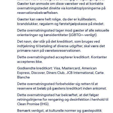
Gæster kan anmode om disse værelser ved at kontakte
overnatningsstedet direkte via kontaktoplysningerne på
reservationsbekræftelsen.
Gæster kan være helt rolige, da der er kuliltealarm,
brandslukker, røgalarm og førstehjælpskasse på stedet.
Dette overnatningssted tager mod gæster af alle seksuelle
orienteringer og kønsidentiteter (LGBTQ+-venligt).
Det navn, der står på det kreditkort, som bruges ved
indtjekning til betaling af diverse udgifter, skal være det
primære navn på værelsesreservationen.
Dette overnatningssted accepterer kreditkort. Kontanter
accepteres ikke.
Godkendte kreditkort: Visa, Mastercard, American
Express, Discover, Diners Club, JCB International, Carte
Blanche
Dette overnatningssted forbeholder sig retten til at
reservere et beløb på gæstens kreditkort inden ankomst.
Dette overnatningssted har bekræftet, at det følger
retningslinjerne for rengøring og desinfektion i henhold til
Clean Promise (IHG).
Bemærk venligst, at kulturelle normer og gæstepolitik