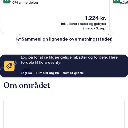
IHG
ud
ud
1.074 anmeldelser
6.36
Toronto
af
af
Centru
10,
10,
Prisen
1.224 kr.
Fremragende,
Fantasti
er
1.074
6.367
inkluderer skatter og gebyrer
1.224 kr.
anmeldelser
anmelde
2. sep. - 3. sep.
Sammenlign lignende overnatningssteder
Log på for at se tilgængelige rabatter og fordele. Flere
fordele til flere eventyr.
Log på
Tilmeld dig nu – det er gratis
Om området