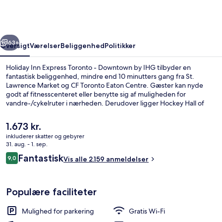
Toronto
-
Downtown
rige
Næste
by
63+
Oversigt
Værelser
Beliggenhed
Politikker
IHG
Holiday Inn Express Toronto - Downtown by IHG tilbyder en
fantastisk beliggenhed, mindre end 10 minutters gang fra St.
Lawrence Market og CF Toronto Eaton Centre. Gæster kan nyde
godt af fitnesscenteret eller benytte sig af muligheden for
vandre-/cykelruter i nærheden. Derudover ligger Hockey Hall of
Fame og Historiske Destillery-distrikt blot 15 minutters gang væk.
Rejsende er vilde med stedets hjælpsomme personale og
Den
1.673 kr.
morgenmad. Overnatningsstedet ligger kun en kort gåtur fra
nuværende
inkluderer skatter og gebyrer
offentlig transport: Queen St East at Jarvis St Station ligger 2
pris
31. aug. - 1. sep.
minutter væk og King St East at Jarvis St West Side Station ligger 3
Bar (på overnatningsstedet)
er
Anmeldelser
minutter derfra.
Fantastisk
9,0
Vis alle 2.159 anmeldelser
1.673 kr.
9,0 ud af 10.
Populære faciliteter
Mulighed for parkering
Gratis Wi-Fi