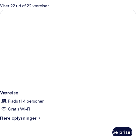
for
Viser 22 ud af 22 værelser
værelser
Værelse
Plads til 4 personer
Gratis Wi-Fi
Flere
Flere oplysninger
oplysninger
om
Se priser
Værelse