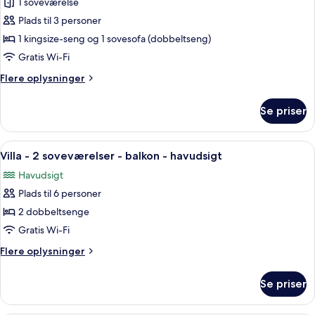
1 soveværelse
Studiolejlighed
balkon
Plads til 3 personer
-
-
havudsigt
1
1 kingsize-seng og 1 sovesofa (dobbeltseng)
kingsize-
Gratis Wi-Fi
seng
Flere
Flere oplysninger
med
oplysninger
sovesofa
om
Se priser
Studiolejlighed
-
-
balkon
1
Indlæs
Et hotelværelse med en stor seng, et 
-
16
kingsize-
Villa - 2 soveværelser - balkon - havudsigt
alle
seng
havudsigt
Havudsigt
med
billeder
sovesofa
Plads til 6 personer
af
-
Villa
2 dobbeltsenge
balkon
-
-
Gratis Wi-Fi
havudsigt
2
Flere
Flere oplysninger
soveværelser
oplysninger
-
om
Se priser
Villa
balkon
-
-
2