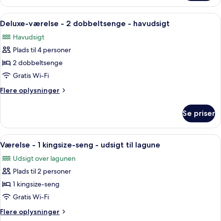
Indlæs
Et hotelværelse med to senge, et skri
7
Deluxe-værelse - 2 dobbeltsenge - havudsigt
alle
Havudsigt
billeder
Plads til 4 personer
af
Deluxe-
2 dobbeltsenge
værelse
Gratis Wi-Fi
-
Flere
Flere oplysninger
2
oplysninger
dobbeltsenge
om
Se priser
Deluxe-
-
værelse
havudsigt
-
Indlæs
Et hotelværelse med en stor seng, et f
6
2
Værelse - 1 kingsize-seng - udsigt til lagune
alle
dobbeltsenge
Udsigt over lagunen
-
billeder
havudsigt
Plads til 2 personer
af
Værelse
1 kingsize-seng
-
Gratis Wi-Fi
1
Flere
Flere oplysninger
kingsize-
oplysninger