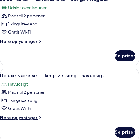
alle
-
Udsigt over lagunen
havudsigt
billeder
Plads til 2 personer
af
Junior-
1 kingsize-seng
suite
Gratis Wi-Fi
-
Flere
Flere oplysninger
1
oplysninger
soveværelse
om
Se priser
Junior-
-
suite
udsigt
-
Indlæs
Et hotelværelse med en stor seng, et s
til
6
1
Deluxe-værelse - 1 kingsize-seng - havudsigt
alle
soveværelse
lagune
Havudsigt
-
billeder
udsigt
Plads til 2 personer
af
til
Deluxe-
1 kingsize-seng
lagune
værelse
Gratis Wi-Fi
-
Flere
Flere oplysninger
1
oplysninger
kingsize-
om
Se priser
Deluxe-
seng