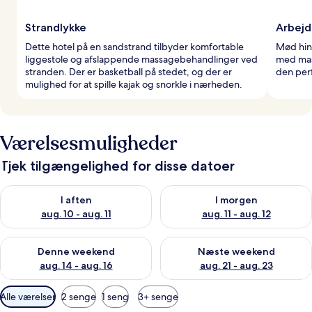
Strandlykke
Arbejd
Dette hotel på en sandstrand tilbyder komfortable
Mød hina
liggestole og afslappende massagebehandlinger ved
med mas
stranden. Der er basketball på stedet, og der er
den perf
mulighed for at spille kajak og snorkle i nærheden.
Værelsesmuligheder
Tjek tilgængelighed for disse datoer
Tjek tilgængelighed for i aften aug. 10 - aug. 11
Tjek tilgængelighed for i morg
I aften
I morgen
aug. 10 - aug. 11
aug. 11 - aug. 12
Tjek tilgængelighed for denne weekend aug. 14 - aug. 16
Tjek tilgængelighed for næste
Denne weekend
Næste weekend
aug. 14 - aug. 16
aug. 21 - aug. 23
Tilgængelige
Alle værelser
2 senge
1 seng
3+ senge
filtre