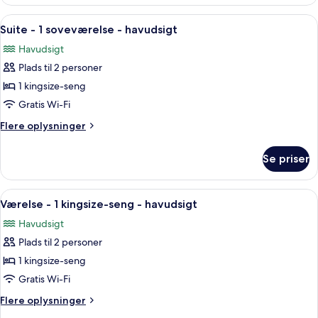
værelse
-
-
Indlæs
En stue med sofa, sofabord i glas og
havudsigt
4
1
Suite - 1 soveværelse - havudsigt
alle
kingsize-
Havudsigt
seng
billeder
-
Plads til 2 personer
af
havudsigt
Suite
1 kingsize-seng
-
Gratis Wi-Fi
1
Flere
Flere oplysninger
soveværelse
oplysninger
-
om
Se priser
Suite
havudsigt
-
1
Indlæs
Et hotelværelse med seng, stol, bord,
6
soveværelse
Værelse - 1 kingsize-seng - havudsigt
alle
-
Havudsigt
havudsigt
billeder
Plads til 2 personer
af
Værelse
1 kingsize-seng
-
Gratis Wi-Fi
1
Flere
Flere oplysninger
kingsize-
oplysninger