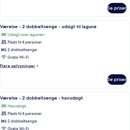
seng
om
Se priser
Værelse
-
-
udsigt
1
Indlæs
Et hotelværelse med to senge, et fjer
til
6
kingsize-
Værelse - 2 dobbeltsenge - udsigt til lagune
alle
seng
lagune
Udsigt over lagunen
-
billeder
udsigt
Plads til 4 personer
af
til
Værelse
2 dobbeltsenge
lagune
-
Gratis Wi-Fi
2
Flere
Flere oplysninger
dobbeltsenge
oplysninger
-
om
Se priser
Værelse
udsigt
-
til
2
Indlæs
Et hotelværelse med to senge, et skri
lagune
8
dobbeltsenge
Værelse - 2 dobbeltsenge - havudsigt
alle
-
Havudsigt
udsigt
billeder
til
Plads til 4 personer
af
lagune
Værelse
2 dobbeltsenge
-
Gratis Wi-Fi