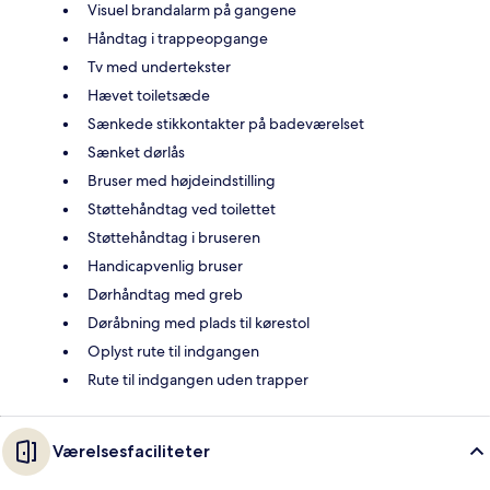
Visuel brandalarm på gangene
Håndtag i trappeopgange
Tv med undertekster
Hævet toiletsæde
Sænkede stikkontakter på badeværelset
Sænket dørlås
Bruser med højdeindstilling
Støttehåndtag ved toilettet
Støttehåndtag i bruseren
Handicapvenlig bruser
Dørhåndtag med greb
Døråbning med plads til kørestol
Oplyst rute til indgangen
Rute til indgangen uden trapper
Værelsesfaciliteter