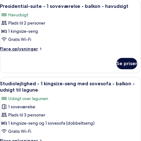
Indlæs
Et soveværelse med stort vindue, seng
havudsigt
13
soveværelser
Presidential-suite - 1 soveværelse - balkon - havudsigt
alle
-
Havudsigt
balkon
billeder
-
Plads til 2 personer
af
havudsigt
Presidential-
1 kingsize-seng
suite
Gratis Wi-Fi
-
Flere
Flere oplysninger
1
oplysninger
soveværelse
om
Se priser
Presidential-
-
suite
balkon
-
Indlæs
En balkon med udsigt over vand, en st
-
8
1
Studiolejlighed - 1 kingsize-seng med sovesofa - balkon -
alle
soveværelse
havudsigt
udsigt til lagune
-
billeder
Udsigt over lagunen
balkon
af
-
1 soveværelse
Studiolejlighed
havudsigt
Plads til 3 personer
-
1
1 kingsize-seng og 1 sovesofa (dobbeltseng)
kingsize-
Gratis Wi-Fi
seng
Flere
Flere oplysninger