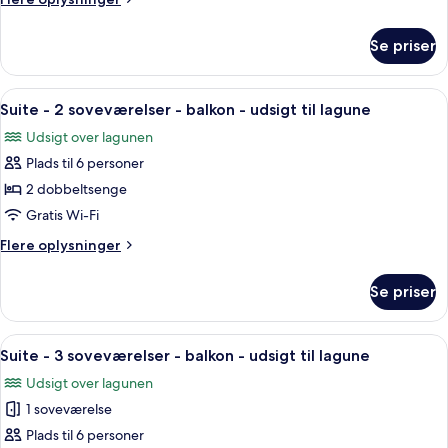
med
oplysninger
sovesofa
om
Se priser
Studiolejlighed
-
-
balkon
1
Indlæs
Et hotelværelse med en seng, et skri
-
16
kingsize-
Suite - 2 soveværelser - balkon - udsigt til lagune
alle
seng
udsigt
Udsigt over lagunen
med
billeder
til
sovesofa
Plads til 6 personer
af
lagune
-
Suite
2 dobbeltsenge
balkon
-
-
Gratis Wi-Fi
udsigt
2
Flere
Flere oplysninger
til
soveværelser
oplysninger
lagune
-
om
Se priser
Suite
balkon
-
-
2
Indlæs
Et hotelværelse med en seng, et skri
udsigt
22
soveværelser
Suite - 3 soveværelser - balkon - udsigt til lagune
alle
-
til
Udsigt over lagunen
balkon
billeder
lagune
-
1 soveværelse
af
udsigt
Suite
Plads til 6 personer
til