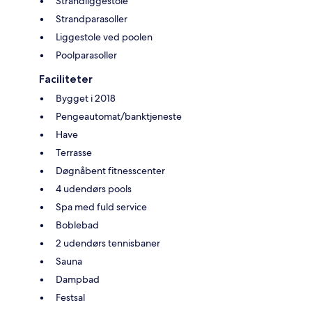
Strandliggestole
Strandparasoller
Liggestole ved poolen
Poolparasoller
Faciliteter
Bygget i 2018
Pengeautomat/banktjeneste
Have
Terrasse
Døgnåbent fitnesscenter
4 udendørs pools
Spa med fuld service
Boblebad
2 udendørs tennisbaner
Sauna
Dampbad
Festsal