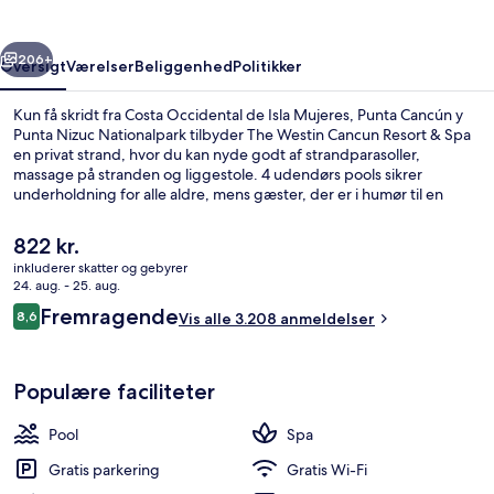
&
Spa
rige
Næste
206+
Oversigt
Værelser
Beliggenhed
Politikker
Kun få skridt fra Costa Occidental de Isla Mujeres, Punta Cancún y
Punta Nizuc Nationalpark tilbyder The Westin Cancun Resort & Spa
en privat strand, hvor du kan nyde godt af strandparasoller,
massage på stranden og liggestole. 4 udendørs pools sikrer
underholdning for alle aldre, mens gæster, der er i humør til en
omgang forkælelse, kan besøge spaen for at nyde godt af deep
tissue-massage, body wrap-behandlinger og ansigtsbehandlinger.
Den
822 kr.
Sea & Stones Restaurant, en af 3 restauranter, serverer aftensmad.
nuværende
inkluderer skatter og gebyrer
En bar ved poolen, et døgnåbent fitnesscenter og et boblebad er
pris
24. aug. - 25. aug.
andre højdepunkter. Rejsende er vilde med stedets hjælpsomme
4 udendørs pools, gratis hytter, paraso
er
Anmeldelser
personale og beliggenhed ved stranden.
Fremragende
8,6
Vis alle 3.208 anmeldelser
822 kr.
8,6 ud af 10.
Populære faciliteter
Pool
Spa
Gratis parkering
Gratis Wi-Fi