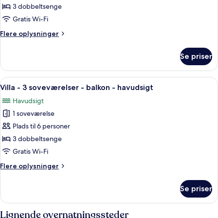
-
lagune
3 dobbeltsenge
3
Gratis Wi-Fi
soveværelser
Flere
Flere oplysninger
-
oplysninger
balkon
om
Se priser
Suite
-
-
udsigt
3
Indlæs
Et hotelværelse med en stor seng, et 
til
24
soveværelser
Villa - 3 soveværelser - balkon - havudsigt
alle
lagune
-
Havudsigt
balkon
billeder
-
1 soveværelse
af
udsigt
Villa
Plads til 6 personer
til
-
lagune
3 dobbeltsenge
3
Gratis Wi-Fi
soveværelser
Flere
Flere oplysninger
-
oplysninger
balkon
om
Se priser
Villa
-
-
havudsigt
3
Lignende overnatningssteder
soveværelser