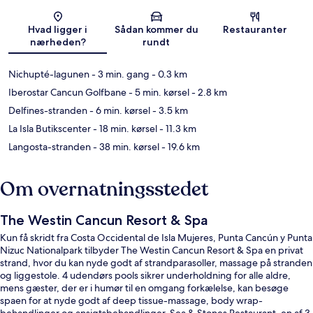
Kort
Hvad ligger i
Sådan kommer du
Restauranter
nærheden?
rundt
Nichupté-lagunen
- 3 min. gang
- 0.3 km
Iberostar Cancun Golfbane
- 5 min. kørsel
- 2.8 km
Delfines-stranden
- 6 min. kørsel
- 3.5 km
La Isla Butikscenter
- 18 min. kørsel
- 11.3 km
Langosta-stranden
- 38 min. kørsel
- 19.6 km
Om overnatningsstedet
The Westin Cancun Resort & Spa
Kun få skridt fra Costa Occidental de Isla Mujeres, Punta Cancún y Punta
Nizuc Nationalpark tilbyder The Westin Cancun Resort & Spa en privat
strand, hvor du kan nyde godt af strandparasoller, massage på stranden
og liggestole. 4 udendørs pools sikrer underholdning for alle aldre,
mens gæster, der er i humør til en omgang forkælelse, kan besøge
spaen for at nyde godt af deep tissue-massage, body wrap-
behandlinger og ansigtsbehandlinger. Sea & Stones Restaurant, en af 3