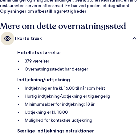
restauranter, serverer aftensmad. En bar ved poolen, et døgnåbent
fitnesscenter og et boblebad er andre højdepunkter. Rejsende er vilde
Oplysninger om afbestillingsrettigheder
med stedets hjælpsomme personale og beliggenhed ved stranden.
Mere om dette overnatningssted
I korte træk
Hotellets størrelse
379 værelser
Overnatningsstedet har 6 etager
Indtjekning/udtjekning
Indtjekning er fra kl. 16.00 til når som helst
Hurtig indtjekning/udtjekning er tilgængelig
Minimumsalder for indtjekning: 18 år
Udtjekning er kl. 10.00
Mulighed for kontaktløs udtjekning
Særlige indtjekningsinstruktioner