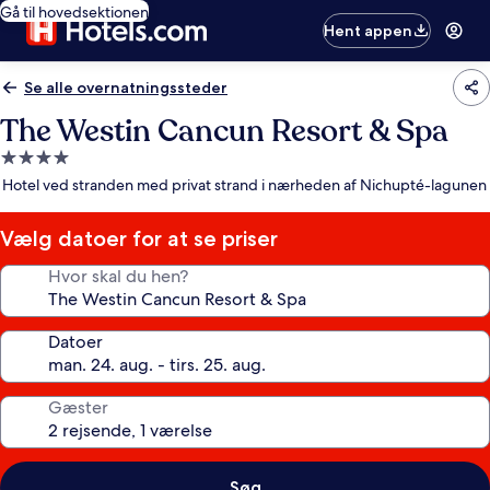
Gå til hovedsektionen
Hent appen
Se alle overnatningssteder
The Westin Cancun Resort & Spa
4.0-
stjernet
Hotel ved stranden med privat strand i nærheden af Nichupté-lagunen
overnatningssted
Vælg datoer for at se priser
Hvor skal du hen?
Datoer
Gæster
Søg