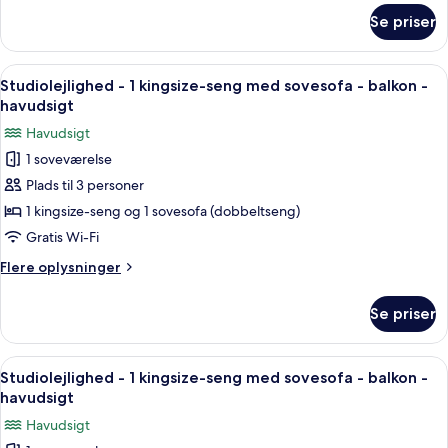
seng
om
Se priser
Værelse
-
-
havudsigt
1
Indlæs
Et moderne hotelværelse med balkon, 
8
kingsize-
Studiolejlighed - 1 kingsize-seng med sovesofa - balkon -
alle
seng
havudsigt
-
billeder
Havudsigt
havudsigt
af
1 soveværelse
Studiolejlighed
Plads til 3 personer
-
1
1 kingsize-seng og 1 sovesofa (dobbeltseng)
kingsize-
Gratis Wi-Fi
seng
Flere
Flere oplysninger
med
oplysninger
sovesofa
om
Se priser
Studiolejlighed
-
-
balkon
1
Indlæs
Et moderne hotelværelse med balkon, 
-
8
kingsize-
Studiolejlighed - 1 kingsize-seng med sovesofa - balkon -
alle
seng
havudsigt
havudsigt
med
billeder
Havudsigt
sovesofa
af
-