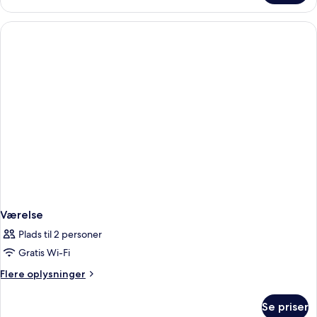
Værelse
Plads til 2 personer
Gratis Wi-Fi
Flere
Flere oplysninger
oplysninger
om
Se priser
Værelse