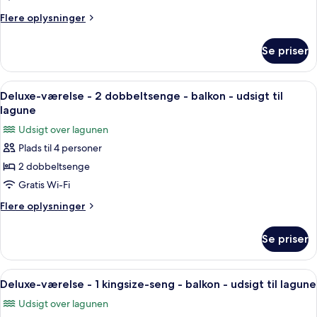
2
Flere
Flere oplysninger
dobbeltsenge
oplysninger
-
om
Se priser
Værelse
havudsigt
-
2
Indlæs
Et hotelværelse med to senge, et skrive
6
dobbeltsenge
Deluxe-værelse - 2 dobbeltsenge - balkon - udsigt til
alle
-
lagune
havudsigt
billeder
Udsigt over lagunen
af
Plads til 4 personer
Deluxe-
2 dobbeltsenge
værelse
-
Gratis Wi-Fi
2
Flere
Flere oplysninger
dobbeltsenge
oplysninger
om
-
Se priser
Deluxe-
balkon
værelse
-
-
Indlæs
Et hotelværelse med seng, skrivebord, 
7
udsigt
2
Deluxe-værelse - 1 kingsize-seng - balkon - udsigt til lagune
alle
dobbeltsenge
til
Udsigt over lagunen
-
billeder
lagune