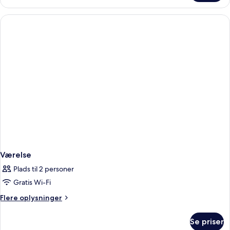
Værelse
Plads til 2 personer
Gratis Wi-Fi
Flere
Flere oplysninger
oplysninger
om
Se priser
Værelse