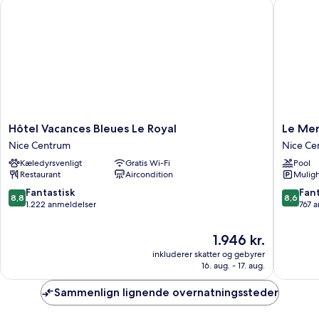
Hôtel Vacances Bleues Le Royal
Le Merid
Hôtel
Le
Hôtel Vacances Bleues Le Royal
Le Mer
Vacances
Meridie
Nice Centrum
Nice Ce
Bleues
Nice
Kæledyrsvenligt
Gratis Wi-Fi
Pool
Le
Nice
Restaurant
Aircondition
Muligh
Royal
Centru
Nice
8.8
8.6
Fantastisk
Fant
8,8
8,6
Centrum
ud
ud
1.222 anmeldelser
767 
af
af
10,
10,
Prisen
1.946 kr.
Fantastisk,
Fantasti
er
inkluderer skatter og gebyrer
1.222
767
1.946 kr.
16. aug. - 17. aug.
anmeldelser
anmelde
Sammenlign lignende overnatningssteder