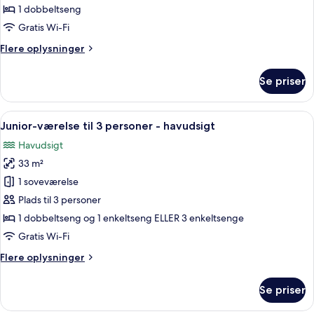
-
1 dobbeltseng
delvis
Gratis Wi-Fi
havudsigt
Flere
Flere oplysninger
oplysninger
om
Se priser
Værelse
-
delvis
Indlæs
Et hotelværelse med en seng, en stol 
1
havudsigt
Junior-værelse til 3 personer - havudsigt
alle
Havudsigt
billeder
33 m²
af
Junior-
1 soveværelse
værelse
Plads til 3 personer
til
1 dobbeltseng og 1 enkeltseng ELLER 3 enkeltsenge
3
Gratis Wi-Fi
personer
Flere
Flere oplysninger
-
oplysninger
havudsigt
om
Se priser
Junior-
værelse