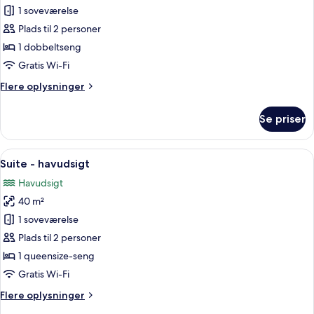
Værelse
1 soveværelse
-
Plads til 2 personer
byudsigt
1 dobbeltseng
(Privilege)
Gratis Wi-Fi
Flere
Flere oplysninger
oplysninger
om
Se priser
Værelse
-
byudsigt
Indlæs
En moderne stue med sofa, skammel og 
11
(Privilege)
Suite - havudsigt
alle
Havudsigt
billeder
40 m²
af
Suite
1 soveværelse
-
Plads til 2 personer
havudsigt
1 queensize-seng
Gratis Wi-Fi
Flere
Flere oplysninger
oplysninger