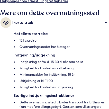
ligger 13 minutter derfra.
Oplysninger om afbestillingsrettigheder
Mere om dette overnatningssted
I korte træk
Hotellets størrelse
121 værelser
Overnatningsstedet har 6 etager
Indtjekning/udtjekning
Indtjekning er fra kl. 15.30 til når som helst
Mulighed for kontaktløs indtjekning
Minimumsalder for indtjekning: 18 år
Udtjekning er kl. 11.00
Mulighed for kontaktløs udtjekning
Særlige indtjekningsinstruktioner
Dette overnatningssted tilbyder transport fra lufthavnen
(kan medføre tillægsgebyr). Gæster, som vil arrangere