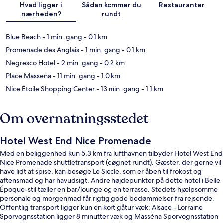
Hvad ligger i
Sådan kommer du
Restauranter
nærheden?
rundt
Blue Beach
- 1 min. gang
- 0.1 km
Promenade des Anglais
- 1 min. gang
- 0.1 km
Negresco Hotel
- 2 min. gang
- 0.2 km
Place Massena
- 11 min. gang
- 1.0 km
Nice Étoile Shopping Center
- 13 min. gang
- 1.1 km
Om overnatningsstedet
Hotel West End Nice Promenade
Med en beliggenhed kun 5,3 km fra lufthavnen tilbyder Hotel West End
Nice Promenade shuttletransport (døgnet rundt). Gæster, der gerne vil
have lidt at spise, kan besøge Le Siecle, som er åben til frokost og
aftensmad og har havudsigt. Andre højdepunkter på dette hotel i Belle
Époque-stil tæller en bar/lounge og en terrasse. Stedets hjælpsomme
personale og morgenmad får rigtig gode bedømmelser fra rejsende.
Offentlig transport ligger kun en kort gåtur væk: Alsace - Lorraine
Sporvognsstation ligger 8 minutter væk og Masséna Sporvognsstation