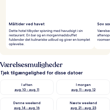
Måltider ved havet
Sov so
Dette hotel tilbyder spisning med havudsigt i sin
Værelse
restaurant. En bar og en morgenmadsbuffet
aftenopr
fuldender det kulinariske udbud og giver en komplet
roomserv
oplevelse.
Værelsesmuligheder
Tjek tilgængelighed for disse datoer
Tjek tilgængelighed for i aften aug. 10 - aug. 11
Tjek tilgængelighed for i morg
I aften
I morgen
aug. 10 - aug. 11
aug. 11 - aug. 12
Tjek tilgængelighed for denne weekend aug. 14 - aug. 16
Tjek tilgængelighed for næste
Denne weekend
Næste weekend
aug. 14 - aug. 16
aug. 21 - aug. 23