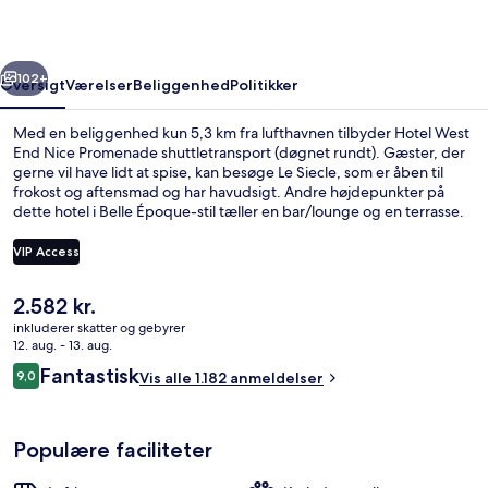
Promenade
rige
Næste
102+
Oversigt
Værelser
Beliggenhed
Politikker
Med en beliggenhed kun 5,3 km fra lufthavnen tilbyder Hotel West
End Nice Promenade shuttletransport (døgnet rundt). Gæster, der
gerne vil have lidt at spise, kan besøge Le Siecle, som er åben til
frokost og aftensmad og har havudsigt. Andre højdepunkter på
dette hotel i Belle Époque-stil tæller en bar/lounge og en terrasse.
Stedets hjælpsomme personale og morgenmad får rigtig gode
bedømmelser fra rejsende. Offentlig transport ligger kun en kort
VIP Access
gåtur væk: Alsace - Lorraine Sporvognsstation ligger 8 minutter væk
og Masséna Sporvognsstation ligger 13 minutter derfra.
Den
2.582 kr.
Overnatningsstedets facade – aften/n
nuværende
inkluderer skatter og gebyrer
pris
12. aug. - 13. aug.
er
Anmeldelser
Fantastisk
9,0
Vis alle 1.182 anmeldelser
2.582 kr.
9,0 ud af 10.
Populære faciliteter