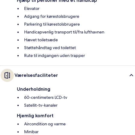
Hjælp til personer med et handicap
Elevator
Adgang for kørestolsbrugere
Parkering til kørestolsbrugere
Handicapvenlig transport til/fra lufthavnen
Hævet toiletsæde
Støttehåndtag ved toilettet
Rute til indgangen uden trapper
Værelsesfaciliteter
Underholdning
60-centimeters LCD-tv
Satellit-tv-kanaler
Hjemlig komfort
Aircondition og varme
Minibar