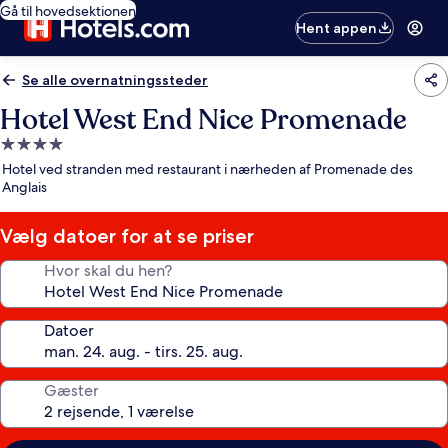
Gå til hovedsektionen
Hent appen
Se alle overnatningssteder
Hotel West End Nice Promenade
4.0-
stjernet
Hotel ved stranden med restaurant i nærheden af Promenade des
overnatningssted
Anglais
Vælg datoer for at se priser
Hvor skal du hen?
Datoer
Gæster