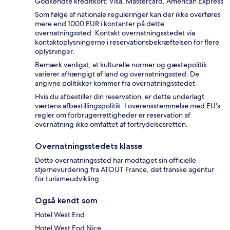
Godkendte kreditkort: Visa, Mastercard, American Express
Som følge af nationale reguleringer kan der ikke overføres
mere end 1000 EUR i kontanter på dette
overnatningssted. Kontakt overnatningsstedet via
kontaktoplysningerne i reservationsbekræftelsen for flere
oplysninger.
Bemærk venligst, at kulturelle normer og gæstepolitik
varierer afhængigt af land og overnatningssted. De
angivne politikker kommer fra overnatningsstedet.
Hvis du afbestiller din reservation, er dette underlagt
værtens afbestillingspolitik. I overensstemmelse med EU's
regler om forbrugerrettigheder er reservation af
overnatning ikke omfattet af fortrydelsesretten.
Overnatningsstedets klasse
Dette overnatningssted har modtaget sin officielle
stjernevurdering fra ATOUT France, det franske agentur
for turismeudvikling.
Også kendt som
Hotel West End
Hotel West End Nice