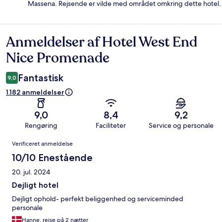
Massena. Rejsende er vilde med området omkring dette hotel.
Anmeldelser af Hotel West End
Anmeldelser
Nice Promenade
Fantastisk
9,0
1.182 anmeldelser
9,0
8,4
9,2
Rengøring
Faciliteter
Service og personale
Anmeldelser
Verificeret anmeldelse
10/10 Enestående
20. jul. 2024
Dejligt hotel
Dejligt ophold- perfekt beliggenhed og serviceminded
personale
Hanne, rejse på 2 nætter