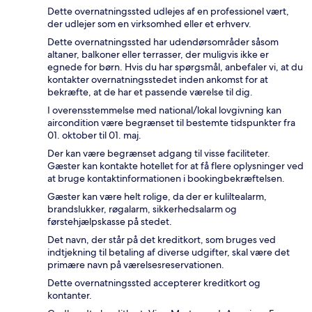
Dette overnatningssted udlejes af en professionel vært,
der udlejer som en virksomhed eller et erhverv.
Dette overnatningssted har udendørsområder såsom
altaner, balkoner eller terrasser, der muligvis ikke er
egnede for børn. Hvis du har spørgsmål, anbefaler vi, at du
kontakter overnatningsstedet inden ankomst for at
bekræfte, at de har et passende værelse til dig.
I overensstemmelse med national/lokal lovgivning kan
aircondition være begrænset til bestemte tidspunkter fra
01. oktober til 01. maj.
Der kan være begrænset adgang til visse faciliteter.
Gæster kan kontakte hotellet for at få flere oplysninger ved
at bruge kontaktinformationen i bookingbekræftelsen.
Gæster kan være helt rolige, da der er kuliltealarm,
brandslukker, røgalarm, sikkerhedsalarm og
førstehjælpskasse på stedet.
Det navn, der står på det kreditkort, som bruges ved
indtjekning til betaling af diverse udgifter, skal være det
primære navn på værelsesreservationen.
Dette overnatningssted accepterer kreditkort og
kontanter.