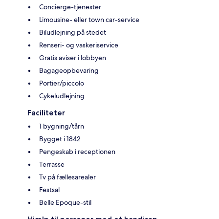
Concierge-tjenester
Limousine- eller town car-service
Biludlejning på stedet
Renseri- og vaskeriservice
Gratis aviser i lobbyen
Bagageopbevaring
Portier/piccolo
Cykeludlejning
Faciliteter
1 bygning/tårn
Bygget i 1842
Pengeskab i receptionen
Terrasse
Tv på fællesarealer
Festsal
Belle Epoque-stil