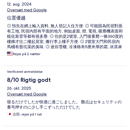
12. aug. 2024
Oversæt med Google
位置優越
◎ 預先在網上輸入資料, 無人登記入住方便. ◎ 可能因為民宿對面
有工地, 民宿內部有平面的地方, 例如桌面, 燈, 電視, 吸塵機表面和
梳化靠背等都有很多塵. ◎ 住的是2號室, 入門後要爬一條360度的
樓梯才往二樓起居室, 搬行李上樓不方便. ◎ 2號室大門和民宿內
馬桶有股坑渠的臭味. ◎ 迷你雪櫃, 冷凍格有5厘米厚的霜, 冰淇淋
也放不下. ◎迷你洗衣機, 每次最多只能洗2條浴巾. ◎沒有室內防
Rejse på 2 nætter
盜裝置, 晚上睡覺感覺不安全. ◎ 有免費停車, 門前停車位置預留
給1號室, 就算1號室沒有駕車或沒有出租, 也不能使用, 要走路8分
鐘至預定地面很多污泥碎石的停車場, 第一晚停車時有幾隻小狐狸
Verificeret anmeldelse
跑來跑去, 指定停車位置也很難找. 第二晚開始決定自費將車停在
民宿對面的水泥地停車場, 500yen/12小時, 700yen/24小時. ◎ 民
8/10 Rigtig godt
宿地理位置優越, 離札幌市中心只有7分鐘車程, 晚上也安靜.
26. okt. 2025
Oversæt med Google
寝るだけでしたが快適に過ごしました。 難点はセキュリティの
番号押すのに少し手こずっただけでした
古田, rejse på 1 nat