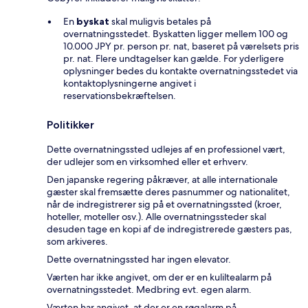
En
byskat
skal muligvis betales på
overnatningsstedet. Byskatten ligger mellem 100 og
10.000 JPY pr. person pr. nat, baseret på værelsets pris
pr. nat. Flere undtagelser kan gælde. For yderligere
oplysninger bedes du kontakte overnatningsstedet via
kontaktoplysningerne angivet i
reservationsbekræftelsen.
Politikker
Dette overnatningssted udlejes af en professionel vært,
der udlejer som en virksomhed eller et erhverv.
Den japanske regering påkræver, at alle internationale
gæster skal fremsætte deres pasnummer og nationalitet,
når de indregistrerer sig på et overnatningssted (kroer,
hoteller, moteller osv.). Alle overnatningssteder skal
desuden tage en kopi af de indregistrerede gæsters pas,
som arkiveres.
Dette overnatningssted har ingen elevator.
Værten har ikke angivet, om der er en kuliltealarm på
overnatningsstedet. Medbring evt. egen alarm.
Værten har angivet, at der er en røgalarm på