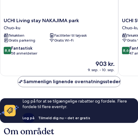
UCHI
UCHI
UCHI Living stay NAKAJIMA park
UCHI 
Living
SUSUK
Chuo-ku
Chuo-k
stay
WEST
Tekøkken
Faciliteter til tøjvask
Tekøk
NAKAJIMA
by
Gratis parkering
Gratis Wi-Fi
Gratis
park
Hotel
Chuo-
Wheat
8.8
8.6
Fantastisk
Fant
8,8
8,6
ku
Chuo-
ud
ud
58 anmeldelser
47 a
ku
af
af
Prisen
903 kr.
10,
10,
er
Fantastisk,
Fantasti
9. sep. - 10. sep.
903 kr.
58
47
anmeldelser
anmelde
Sammenlign lignende overnatningssteder
Log på for at se tilgængelige rabatter og fordele. Flere
fordele til flere eventyr.
Log på
Tilmeld dig nu – det er gratis
Om området