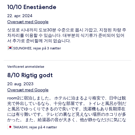
10/10 Enestående
22. apr. 2024
Oversæt med Google
삿포로 시내까지 도보30분 수준으로 몹시 가깝고, 지정된 차량 주
차자리를 이용할 수 있습니다. 대부분의 식기류가 준비되어 있어
서 추가로 준비할께 거의 없습니다.
SEUNGHEE, rejse på 3 nætter
Verificeret anmeldelse
8/10 Rigtig godt
20. aug. 2023
Oversæt med Google
room2に宿泊しました。 ホテルに泊まるより格安で、日中は観
光で外出しているなら、十分な部屋です。 トイレと風呂が別だ
と風呂でゆっくりできるので良いです。洗濯機もあり長期滞在
には有り難いです。 テレビの裏など見えない場所のホコリが多
かった。 また、給湯器の音が大きく、他が静かなだけに気にな
った。
TAKASHI, rejse på 4 nætter