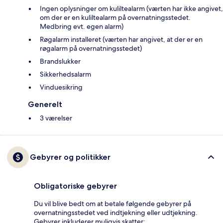
Ingen oplysninger om kuliltealarm (værten har ikke angivet,
om der er en kuliltealarm på overnatningsstedet.
Medbring evt. egen alarm)
Røgalarm installeret (værten har angivet, at der er en
røgalarm på overnatningsstedet)
Brandslukker
Sikkerhedsalarm
Vinduesikring
Generelt
3 værelser
Gebyrer og politikker
Obligatoriske gebyrer
Du vil blive bedt om at betale følgende gebyrer på
overnatningsstedet ved indtjekning eller udtjekning.
Gebyrer inkluderer muligvis skatter: