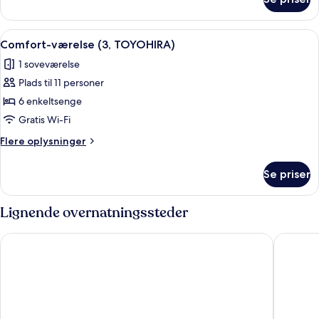
Comfort-
værelse
(2,
Indlæs
Et hotelværelse med to senge, et lill
7
TOYOHIRA)
Comfort-værelse (3, TOYOHIRA)
alle
1 soveværelse
billeder
Plads til 11 personer
af
Comfort-
6 enkeltsenge
værelse
Gratis Wi-Fi
(3,
Flere
Flere oplysninger
TOYOHIRA)
oplysninger
om
Se priser
Comfort-
værelse
(3,
Lignende overnatningssteder
TOYOHIRA)
UCHI Living stay NAKAJIMA park
UCHI SU