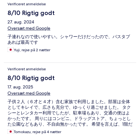
Verificeret anmeldelse
8/10 Rigtig godt
27. aug. 2024
Oversæt med Google
子連れなので使いやすい。シャワーだけだったので、バスタブ
あれば最高です
Yuji, rejse på 2 nætter
Verificeret anmeldelse
8/10 Rigtig godt
17. aug. 2025
Oversæt med Google
子供２人（６才と４才）含む家族で利用しました。部屋は全体
としてキレイで、広さも充分で、ゆっくり過ごせました。 タク
シーとレンタカー利用でしたが、駐車場もあり、交通の便はよ
かったです。 周りにはコンビニ、ドラッグストア、ちょっとし
た公園などもあり、不自由無かったです。 希望を言えば、1階だ
ったのでレースカーテンが欲しかったです。ちょっとしたとこ
Tomokazu, rejse på 4 nætter
ろの埃も清掃の方に頑張ってもらえると良いかなと思います。