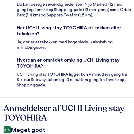
Du kan besøge seværdigheder som Nijo Marked (12 min.
gang) og Tanukikoji Shoppinggade (13 min. gang) samt Odori
Park (1,4 km) og Sapporo Tv-tårn (1,5 km).
Har UCHI Living stay TOYOHIRA et køkken eller
tekøkken?
Ja, der er et tekøkken med kogeplade, køleskab og
mikrobølgeovn.
Hvordan er området omkring UCHI Living stay
TOYOHIRA?
UCHI Living stay TOYOHIRA ligger kun 9 minutters gang fra
Kikusui Subwaystation og 13 minutters gang fra Tanukikoji
Shoppinggade.
Anmeldelser af UCHI Living stay
Anmeldelser
TOYOHIRA
Meget godt
8,4