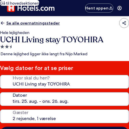
Gå til hovedsektionen
Hent appen
Se alle overnatningssteder
Hele lejligheden
UCHI Living stay TOYOHIRA
2.5-
stjernet
Denne lejlighed ligger ikke langt fra Nijo Marked
overnatningssted
Vælg datoer for at se priser
Hvor skal du hen?
Datoer
Gæster