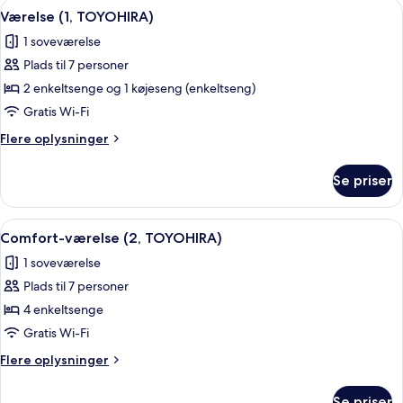
Indlæs
Et hotelværelse med køjeseng, fladskæ
6
Værelse (1, TOYOHIRA)
alle
1 soveværelse
billeder
Plads til 7 personer
af
Værelse
2 enkeltsenge og 1 køjeseng (enkeltseng)
(1,
Gratis Wi-Fi
TOYOHIRA)
Flere
Flere oplysninger
oplysninger
om
Se priser
Værelse
(1,
TOYOHIRA)
Indlæs
Et hotelværelse med to senge, et fjerns
5
Comfort-værelse (2, TOYOHIRA)
alle
1 soveværelse
billeder
Plads til 7 personer
af
Comfort-
4 enkeltsenge
værelse
Gratis Wi-Fi
(2,
Flere
Flere oplysninger
TOYOHIRA)
oplysninger
om
Se priser