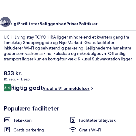
rige
Næste
17+
Oversigt
Faciliteter
Beliggenhed
Priser
Politikker
UCHI Living stay TOYOHIRA ligger mindre end et kvarters gang fra
Tanukikoji Shoppinggade og Nijo Marked. Gratis faciliteter
inkluderer Wi-Fi og selvstændig parkering. Lejlighederne har ekstra
goder som vaskemaskine, køleskab og mikrobølgeovn. Offentlig
transport ligger kun en kort gåtur væk: Kikusui Subwaystation ligger
9 minutter væk og Gakuen-mae Subwaystation ligger 9 minutter
derfra.
Den
833 kr.
nuværende
10. sep. - 11. sep.
pris
Anmeldelser
Rigtig godt
Interiør
8,4
er
Vis alle 91 anmeldelser
8,4 ud af 10.
833 kr.
Populære faciliteter
Tekøkken
Faciliteter til tøjvask
Gratis parkering
Gratis Wi-Fi