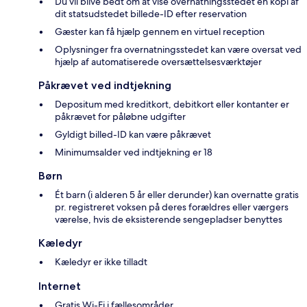
Du vil blive bedt om at vise overnatningsstedet en kopi af
dit statsudstedet billede-ID efter reservation
Gæster kan få hjælp gennem en virtuel reception
Oplysninger fra overnatningsstedet kan være oversat ved
hjælp af automatiserede oversættelsesværktøjer
Påkrævet ved indtjekning
Depositum med kreditkort, debitkort eller kontanter er
påkrævet for påløbne udgifter
Gyldigt billed-ID kan være påkrævet
Minimumsalder ved indtjekning er 18
Børn
Ét barn (i alderen 5 år eller derunder) kan overnatte gratis
pr. registreret voksen på deres forældres eller værgers
værelse, hvis de eksisterende sengepladser benyttes
Kæledyr
Kæledyr er ikke tilladt
Internet
Gratis Wi-Fi i fællesområder