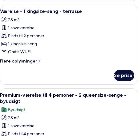
(High
4
Indlæs
Et hotelværelse med en stor seng, et
Floor)
11
personer
Værelse - 1 kingsize-seng - terrasse
alle
-
28 m²
2
billeder
queensize-
1 soveværelse
af
senge
Værelse
Plads til 2 personer
(High
-
Floor)
1 kingsize-seng
1
Gratis Wi-Fi
kingsize-
Flere
Flere oplysninger
seng
oplysninger
-
om
Se priser
Værelse
terrasse
-
1
Indlæs
Et hotelværelse med to senge, en teal
15
kingsize-
Premium-værelse til 4 personer - 2 queensize-senge -
alle
seng
byudsigt
-
billeder
Byudsigt
terrasse
af
28 m²
Premium-
1 soveværelse
værelse
til
Plads til 4 personer