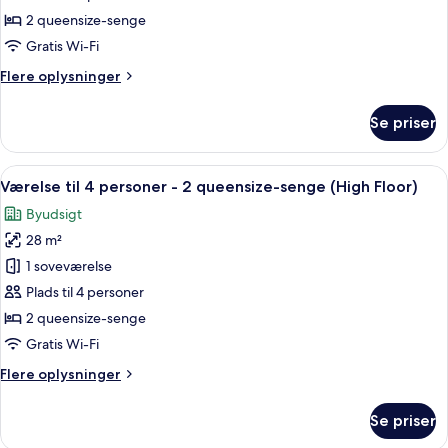
-
2 queensize-senge
2
Gratis Wi-Fi
queensize-
Flere
Flere oplysninger
senge
oplysninger
om
Se priser
Værelse
-
2
Indlæs
Et hotelværelse med to senge, en teal
14
queensize-
Værelse til 4 personer - 2 queensize-senge (High Floor)
alle
senge
Byudsigt
billeder
28 m²
af
Værelse
1 soveværelse
til
Plads til 4 personer
4
2 queensize-senge
personer
Gratis Wi-Fi
-
Flere
Flere oplysninger
2
oplysninger
queensize-
om
Se priser
senge
Værelse
til