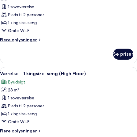
-
billeder
byudsigt
1 soveværelse
af
Værelse
Plads til 2 personer
-
1 kingsize-seng
1
Gratis Wi-Fi
kingsize-
Flere
Flere oplysninger
seng
oplysninger
-
om
Se priser
Værelse
handicapvenligt
-
(with
1
Indlæs
En antik lænestol med et blåt pled, en
Shower)
7
kingsize-
Værelse - 1 kingsize-seng (High Floor)
alle
seng
Byudsigt
-
billeder
handicapvenligt
28 m²
af
(with
Værelse
1 soveværelse
Shower)
-
Plads til 2 personer
1
1 kingsize-seng
kingsize-
Gratis Wi-Fi
seng
Flere
Flere oplysninger
(High
oplysninger