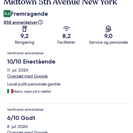
Midtown 5th Avenue New York
Fremragende
8,6
858 anmeldelser
9,2
8,2
9,0
Rengøring
Faciliteter
Service og personale
Anmeldelser
Verificeret anmeldelse
10/10 Enestående
11. jul. 2026
Oversæt med Google
Locali puliti personale gentile
Mario, rejse på 6 nætter
Verificeret anmeldelse
6/10 Godt
8. jul. 2026
Oversæt med Google