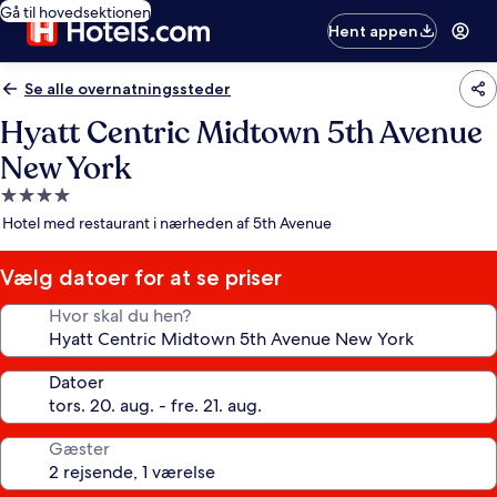
Gå til hovedsektionen
Hent appen
Se alle overnatningssteder
Hyatt Centric Midtown 5th Avenue
New York
4.0-
stjernet
Hotel med restaurant i nærheden af 5th Avenue
overnatningssted
Vælg datoer for at se priser
Hvor skal du hen?
Datoer
Gæster