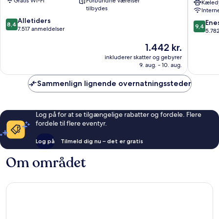
Gratis Wi-Fi
Forbundne værelser
York
York
Kæledy
tilbydes
Intern
Manhattan
-
8.4
Alletiders
Partner
9.4
Ene
8,4
9,4
ud
7.517 anmeldelser
of
ud
5.78
af
ALL
af
Prisen
1.442 kr.
10,
Accor
10,
er
Alletiders,
Manhatt
Eneståe
inkluderer skatter og gebyrer
1.442 kr.
7.517
9. aug. - 10. aug.
5.782
anmeldelser
anmelde
Sammenlign lignende overnatningssteder
Log på for at se tilgængelige rabatter og fordele. Flere
fordele til flere eventyr.
Log på
Tilmeld dig nu – det er gratis
Om området