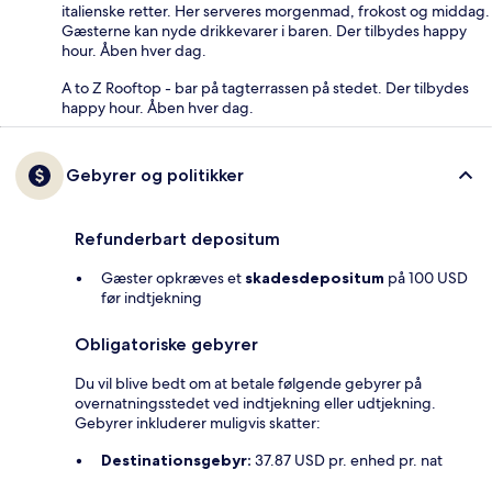
italienske retter. Her serveres morgenmad, frokost og middag.
Gæsterne kan nyde drikkevarer i baren. Der tilbydes happy
hour. Åben hver dag.
A to Z Rooftop - bar på tagterrassen på stedet. Der tilbydes
happy hour. Åben hver dag.
Gebyrer og politikker
Refunderbart depositum
Gæster opkræves et
skadesdepositum
på 100 USD
før indtjekning
Obligatoriske gebyrer
Du vil blive bedt om at betale følgende gebyrer på
overnatningsstedet ved indtjekning eller udtjekning.
Gebyrer inkluderer muligvis skatter:
Destinationsgebyr:
37.87 USD pr. enhed pr. nat