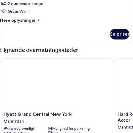
4
2 queensize-senge
personer
Gratis Wi-Fi
-
Flere
Flere oplysninger
2
oplysninger
queensize-
om
Se priser
Premium-
senge
værelse
-
til
Lignende overnatningssteder
byudsigt
4
personer
Hyatt Grand Central New York
Hard Roc
-
2
queensize-
senge
-
byudsigt
Hyatt
Hard
Hyatt Grand Central New York
Hard R
Grand
Rock
Accor
Manhattan
Central
Hotel
Manhat
Kæledyrsvenligt
Mulighed for parkering
New
New