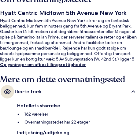
Hyatt Centric Midtown 5th Avenue New York
Hyatt Centric Midtown 5th Avenue New York sikrer dig en fantastisk
beliggenhed, kun fem minutters gang fra 5th Avenue og Bryant Park.
Gæster kan få lidt motion i det døgnåbne fitnesscenter eller få noget at
spise på Ramerino Italian Prime, der serverer italienske retter og er åben
til morgenmad, frokost og aftensmad. Andre faciliteter tæller en
bar/lounge og en snackbar/deli. Rejsende har kun godt at sige om
stedets hjælpsomme personale og beliggenhed. Offentlig transport
ligger kun en kort gåtur væk: 5 Av Subwaystation (W. 42nd St.) ligger 5
minutter væk og 42 St. - Bryant Pk. Subwaystation ligger 5 minutter
Oplysninger om afbestillingsrettigheder
derfra.
Mere om dette overnatningssted
I korte træk
Hotellets størrelse
162 værelser
Overnatningsstedet har 22 etager
Indtjekning/udtjekning