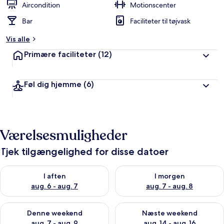
Aircondition
Motionscenter
Bar
Faciliteter til tøjvask
Vis alle
Primære faciliteter
(12)
Føl dig hjemme
(6)
Værelsesmuligheder
Tjek tilgængelighed for disse datoer
Tjek tilgængelighed for i aften aug. 6 - aug. 7
Tjek tilgængelighed for i morg
I aften
I morgen
aug. 6 - aug. 7
aug. 7 - aug. 8
Tjek tilgængelighed for denne weekend aug. 7 - aug. 9
Tjek tilgængelighed for næste
Denne weekend
Næste weekend
aug. 7 - aug. 9
aug. 14 - aug. 16