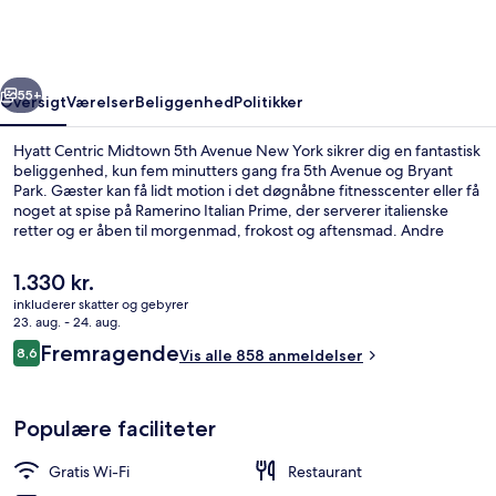
5th
Avenue
New
rige
Næste
York
55+
Oversigt
Værelser
Beliggenhed
Politikker
Hyatt Centric Midtown 5th Avenue New York sikrer dig en fantastisk
beliggenhed, kun fem minutters gang fra 5th Avenue og Bryant
Park. Gæster kan få lidt motion i det døgnåbne fitnesscenter eller få
noget at spise på Ramerino Italian Prime, der serverer italienske
retter og er åben til morgenmad, frokost og aftensmad. Andre
faciliteter tæller en bar/lounge og en snackbar/deli. Rejsende har
kun godt at sige om stedets hjælpsomme personale og
Den
1.330 kr.
beliggenhed. Offentlig transport ligger kun en kort gåtur væk: 5 Av
nuværende
inkluderer skatter og gebyrer
Subwaystation (W. 42nd St.) ligger 5 minutter væk og 42 St. -
pris
23. aug. - 24. aug.
Bryant Pk. Subwaystation ligger 5 minutter derfra.
Tagterrasse
er
Anmeldelser
Fremragende
8,6
Vis alle 858 anmeldelser
1.330 kr.
8,6 ud af 10.
Populære faciliteter
Gratis Wi-Fi
Restaurant