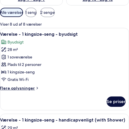
Tilgængelige
Alle værelser
1 seng
2 senge
filtre
for
Viser 8 ud af 8 værelser
værelser
Indlæs
Et moderne hotelværelse med en stor se
7
Værelse - 1 kingsize-seng - byudsigt
alle
Byudsigt
billeder
28 m²
af
Værelse
1 soveværelse
-
Plads til 2 personer
1
1 kingsize-seng
kingsize-
Gratis Wi-Fi
seng
Flere
Flere oplysninger
-
oplysninger
byudsigt
om
Se priser
Værelse
-
1
Indlæs
Et moderne hotelværelse med en stor 
4
kingsize-
Værelse - 1 kingsize-seng - handicapvenligt (with Shower)
alle
seng
29 m²