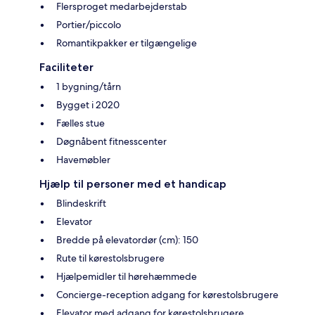
Flersproget medarbejderstab
Portier/piccolo
Romantikpakker er tilgængelige
Faciliteter
1 bygning/tårn
Bygget i 2020
Fælles stue
Døgnåbent fitnesscenter
Havemøbler
Hjælp til personer med et handicap
Blindeskrift
Elevator
Bredde på elevatordør (cm): 150
Rute til kørestolsbrugere
Hjælpemidler til hørehæmmede
Concierge-reception adgang for kørestolsbrugere
Elevator med adgang for kørestolsbrugere