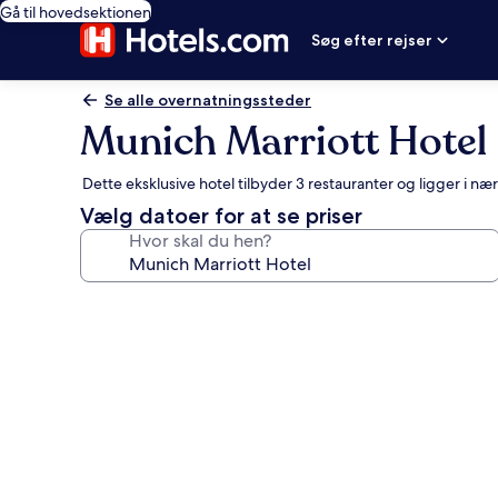
Gå til hovedsektionen
Søg efter rejser
Se alle overnatningssteder
Munich Marriott Hotel
Dette eksklusive hotel tilbyder 3 restauranter og ligger i n
Vælg datoer for at se priser
Hvor skal du hen?
Billedgalleri
for
Munich
Marriott
Hotel