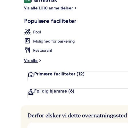
9,0 ud af 10.
Vis alle 1.010 anmeldelser
2 barer/loun
Populære faciliteter
Pool
Mulighed for parkering
Restaurant
Vis alle
Primære faciliteter
(12)
Føl dig hjemme
(6)
Derfor elsker vi dette overnatningssted