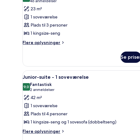
(46
46 anmeldelser
af
anmeldelser)
23 m²
Deluxe-
1 soveværelse
værelse
Plads til 3 personer
-
1 kingsize-seng
1
kingsize-
Flere
Flere oplysninger
oplysninger
seng
om
Se prise
Deluxe-
værelse
-
Indlæs
Et hotelværelse med en stor s
7
1
Junior-suite - 1 soveværelse
alle
kingsize-
Fantastisk
seng
billeder
9,0
9,0 ud af 10
(2
2 anmeldelser
af
anmeldelser)
42 m²
Junior-
1 soveværelse
suite
Plads til 4 personer
-
1 kingsize-seng og 1 sovesofa (dobbeltseng)
1
soveværelse
Flere
Flere oplysninger
oplysninger