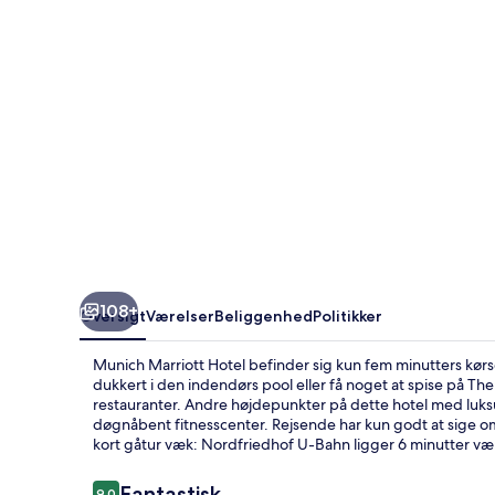
108+
Oversigt
Værelser
Beliggenhed
Politikker
Munich Marriott Hotel befinder sig kun fem minutters kør
dukkert i den indendørs pool eller få noget at spise på Th
restauranter. Andre højdepunkter på dette hotel med luksus
døgnåbent fitnesscenter. Rejsende har kun godt at sige o
kort gåtur væk: Nordfriedhof U-Bahn ligger 6 minutter væ
Anmeldelser
Fantastisk
9,0