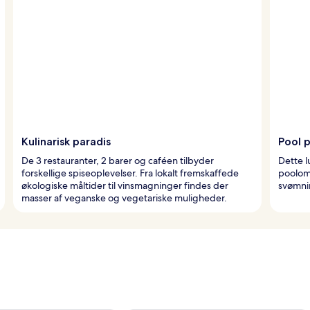
Kulinarisk paradis
Pool 
De 3 restauranter, 2 barer og caféen tilbyder
Dette l
forskellige spiseoplevelser. Fra lokalt fremskaffede
poolomr
økologiske måltider til vinsmagninger findes der
svømnin
masser af veganske og vegetariske muligheder.