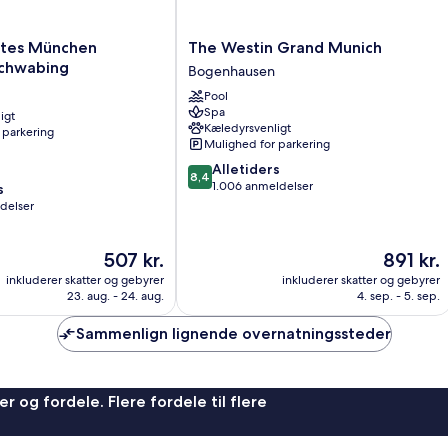
The
ites München
The Westin Grand Munich
Westin
Schwabing
Bogenhausen
Grand
Pool
Munich
Spa
igt
Bogenhausen
Kæledyrsvenligt
 parkering
Mulighed for parkering
8.4
Alletiders
8,4
ud
1.006 anmeldelser
s
af
delser
10,
Alletiders,
Prisen
Prisen
507 kr.
891 kr.
1.006
er
er
anmeldelser
inkluderer skatter og gebyrer
inkluderer skatter og gebyrer
507 kr.
891 kr.
23. aug. - 24. aug.
4. sep. - 5. sep.
Sammenlign lignende overnatningssteder
r og fordele. Flere fordele til flere