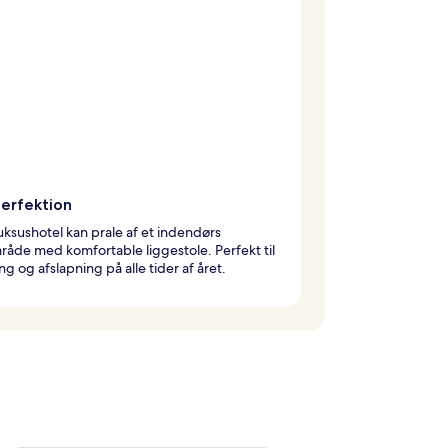
perfektion
uksushotel kan prale af et indendørs
åde med komfortable liggestole. Perfekt til
g og afslapning på alle tider af året.