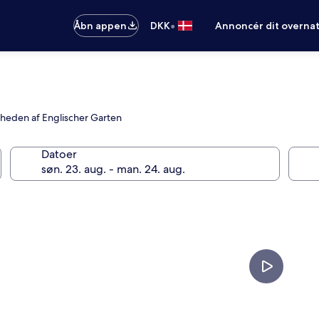
•
Åbn appen
DKK
Annoncér dit overna
ærheden af Englischer Garten
Datoer