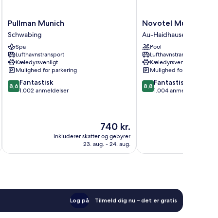
Pullman
Novotel
Pullman Munich
Novotel Muenchen C
Munich
Muenchen
Schwabing
Au-Haidhausen
Schwabing
City
Spa
Pool
Au-
Lufthavnstransport
Lufthavnstransport
Haidhausen
Kæledyrsvenligt
Kæledyrsvenligt
Mulighed for parkering
Mulighed for parkering
8.6
8.8
Fantastisk
Fantastisk
8,6
8,8
ud
ud
1.002 anmeldelser
1.004 anmeldelser
af
af
10,
10,
Fantastisk,
Fantastisk,
Prisen
740 kr.
1.002
1.004
er
anmeldelser
anmeldelser
inkluderer skatter og gebyrer
inkluderer 
740 kr.
23. aug. - 24. aug.
Log på
Tilmeld dig nu – det er gratis