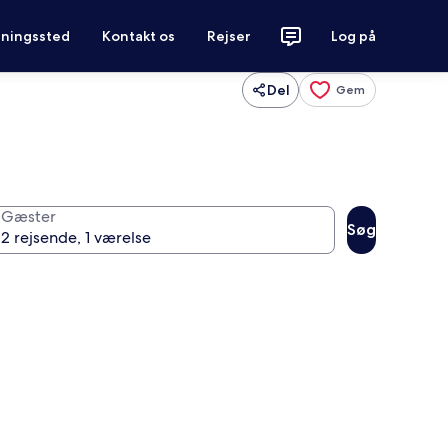
tningssted
Kontakt os
Rejser
Log på
Del
Gem
Gæster
Søg