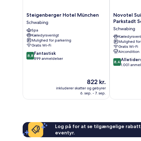
Steigenberger
Novotel
Steigenberger Hotel München
Novotel Su
Hotel
Suites
Parkstadt 
Schwabing
München
München
Schwabing
Spa
Schwabing
Parkstadt
Kæledyrsvenligt
Schwabing
Kæledyrsvenl
Mulighed for parkering
Mulighed for
Schwabing
Gratis Wi-Fi
Gratis Wi-Fi
Aircondition
8.8
Fantastisk
8,8
ud
899 anmeldelser
8.4
Alletider
8,4
af
ud
1.001 anmel
10,
af
Fantastisk,
10,
Prisen
822 kr.
899
Alletiders,
er
anmeldelser
1.001
inkluderer skatter og gebyrer
822 kr.
anmeldelser
6. sep. - 7. sep.
Log på for at se tilgængelige rabatte
eventyr.