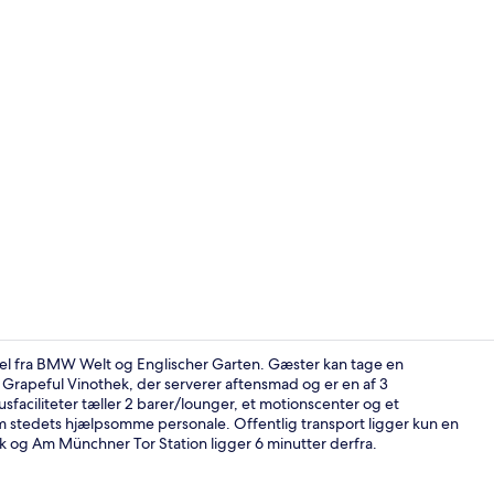
Video af ove
sel fra BMW Welt og Englischer Garten. Gæster kan tage en
e Grapeful Vinothek, der serverer aftensmad og er en af 3
faciliteter tæller 2 barer/lounger, et motionscenter og et
Indendørs poo
m stedets hjælpsomme personale. Offentlig transport ligger kun en
k og Am Münchner Tor Station ligger 6 minutter derfra.