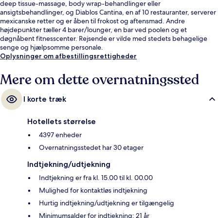
deep tissue-massage, body wrap-behandlinger eller
ansigtsbehandlinger, og Diablos Cantina, en af 10 restauranter, serverer
mexicanske retter og er åben til frokost og aftensmad. Andre
højdepunkter tæller 4 barer/lounger, en bar ved poolen og et
døgnåbent fitnesscenter. Rejsende er vilde med stedets behagelige
senge og hjælpsomme personale.
Oplysninger om afbestillingsrettigheder
Mere om dette overnatningssted
I korte træk
Hotellets størrelse
4397 enheder
Overnatningsstedet har 30 etager
Indtjekning/udtjekning
Indtjekning er fra kl. 15.00 til kl. 00.00
Mulighed for kontaktløs indtjekning
Hurtig indtjekning/udtjekning er tilgængelig
Minimumsalder for indtjekning: 21 år