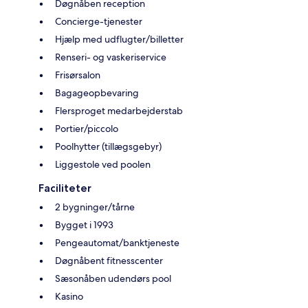
Døgnåben reception
Concierge-tjenester
Hjælp med udflugter/billetter
Renseri- og vaskeriservice
Frisørsalon
Bagageopbevaring
Flersproget medarbejderstab
Portier/piccolo
Poolhytter (tillægsgebyr)
Liggestole ved poolen
Faciliteter
2 bygninger/tårne
Bygget i 1993
Pengeautomat/banktjeneste
Døgnåbent fitnesscenter
Sæsonåben udendørs pool
Kasino