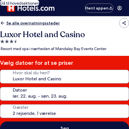
Gå til hovedsektionen
Hent appen
Se alle overnatningssteder
Luxor Hotel and Casino
3.5-
stjernet
Resort med spa i nærheden af Mandalay Bay Events Center
overnatningssted
Vælg datoer for at se priser
Hvor skal du hen?
Datoer
Gæster
Søg