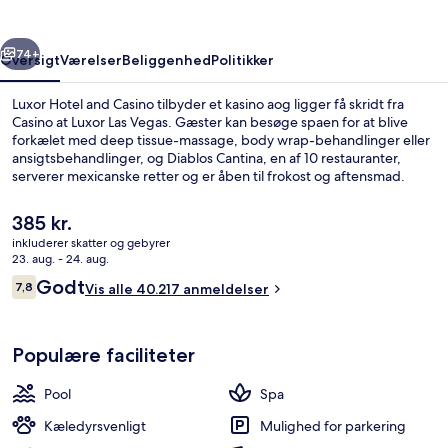
rige
Næste
74+
Oversigt
Værelser
Beliggenhed
Politikker
Luxor Hotel and Casino tilbyder et kasino aog ligger få skridt fra
Casino at Luxor Las Vegas. Gæster kan besøge spaen for at blive
forkælet med deep tissue-massage, body wrap-behandlinger eller
ansigtsbehandlinger, og Diablos Cantina, en af 10 restauranter,
serverer mexicanske retter og er åben til frokost og aftensmad.
Andre højdepunkter tæller 4 barer/lounger, en bar ved poolen og
et døgnåbent fitnesscenter. Rejsende er vilde med stedets
Den
385 kr.
behagelige senge og hjælpsomme personale.
nuværende
inkluderer skatter og gebyrer
pris
23. aug. - 24. aug.
Sæsonbestemt udendørs pool, hytter (t
er
Anmeldelser
Godt
7,8
Vis alle 40.217 anmeldelser
385 kr.
7,8 ud af 10.
Populære faciliteter
Pool
Spa
Kæledyrsvenligt
Mulighed for parkering