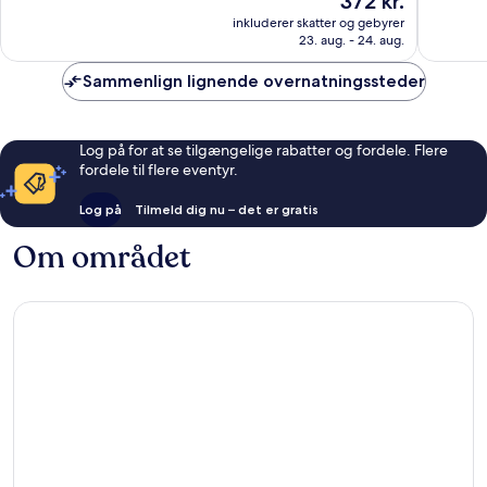
372 kr.
Alletiders,
Godt,
er
45.605
35.319
inkluderer skatter og gebyrer
372 kr.
anmeldelser
anmelde
23. aug. - 24. aug.
Sammenlign lignende overnatningssteder
Log på for at se tilgængelige rabatter og fordele. Flere
fordele til flere eventyr.
Log på
Tilmeld dig nu – det er gratis
Om området