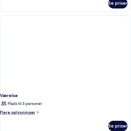
Se priser
Værelse
Værelse
Plads til 3 personer
Flere
Flere oplysninger
oplysninger
om
Se priser
Værelse