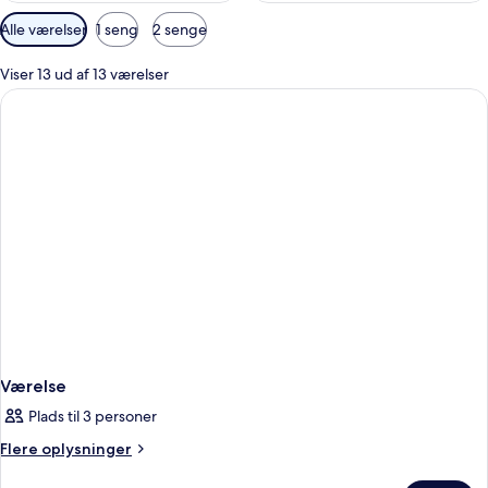
Tilgængelige
Alle værelser
1 seng
2 senge
filtre
for
Viser 13 ud af 13 værelser
værelser
Værelse
Plads til 3 personer
Flere
Flere oplysninger
oplysninger
om