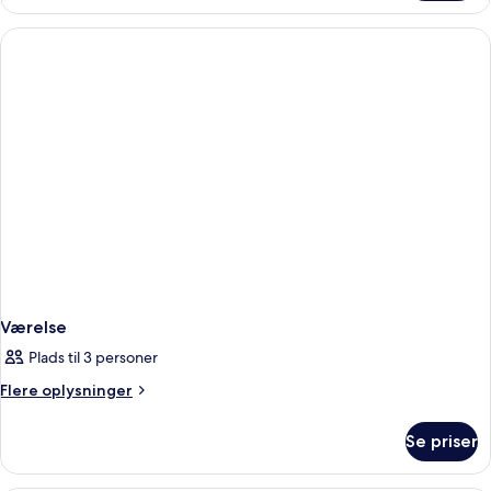
Værelse
Plads til 3 personer
Flere
Flere oplysninger
oplysninger
om
Se priser
Værelse