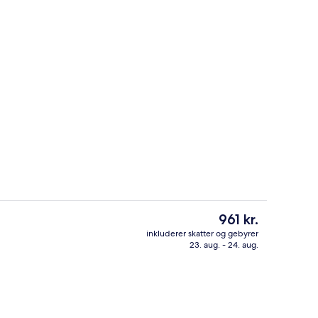
Lobby
Den
961 kr.
nuværende
inkluderer skatter og gebyrer
pris
23. aug. - 24. aug.
natningsstedet)
Lobby
er
961 kr.