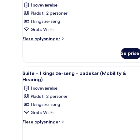
Junior-
anmeldelse)
1 soveværelse
suite
Plads til 2 personer
-
1 kingsize-seng
1
Gratis Wi-Fi
kingsize-
Flere
seng
Flere oplysninger
oplysninger
-
om
badekar
Se prise
Junior-
(Mobility
suite
-
&
Indlæs
Et soveværelse med stribede v
17
1
Suite - 1 kingsize-seng - badekar (Mobility &
Hearing)
alle
kingsize-
Hearing)
seng
billeder
1 soveværelse
-
af
badekar
Plads til 2 personer
Suite
(Mobility
1 kingsize-seng
-
&
Hearing)
1
Gratis Wi-Fi
kingsize-
Flere
Flere oplysninger
seng
oplysninger
om
-
Suite