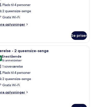
f
Plads til 4 personer
ærelse
2 queensize-senge
Gratis Wi-Fi
ueensize-
ere
ere oplysninger
enge
lysninger
m
Se priser
relse
adekar
Mobility
ebord, en stol og et vindue med gardiner.
ndlæs
Et hotelværelse med to senge, et skrivebord, 
14
eensize-
ærelse - 2 queensize-senge
le
enge
earing)
Enestående
illeder
8
9,8 ud af 10
(16
16 anmeldelser
dekar
f
anmeldelser)
1 soveværelse
obility
ærelse
Plads til 4 personer
aring)
2 queensize-senge
Gratis Wi-Fi
ueensize-
enge
ere
ere oplysninger
lysninger
m
relse