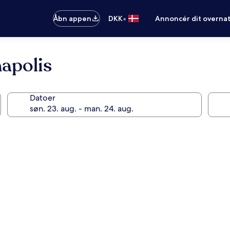
•
Åbn appen
DKK
Annoncér dit overna
apolis
Datoer