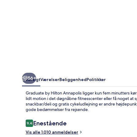
56+
Oversigt
Værelser
Beliggenhed
Politikker
Graduate by Hilton Annapolis ligger kun fem minutters kør
lidt motion i det døgnåbne fitnesscenter eller få noget a
snackbar/deli og gratis cykeludlejning er andre højdepun
gode bedømmelser fra rejsende.
Anmeldelser
Enestående
9,4
9,4 ud af 10.
Vis alle 1.010 anmeldelser