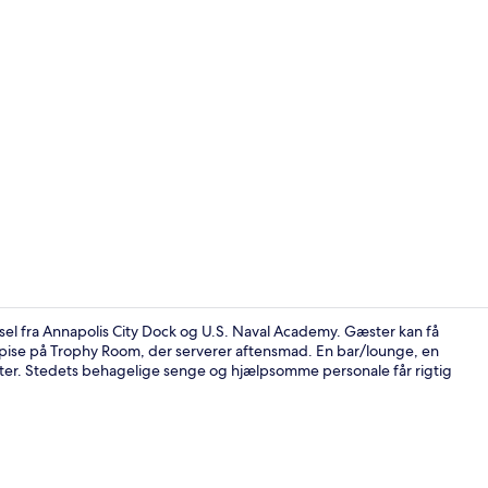
Lobby
sel fra Annapolis City Dock og U.S. Naval Academy. Gæster kan få
t spise på Trophy Room, der serverer aftensmad. En bar/lounge, en
kter. Stedets behagelige senge og hjælpsomme personale får rigtig
Bar (på over