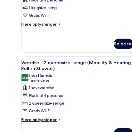
af
Hearing,
Presidential-
1 kingsize-seng
Roll-
suite
in
Gratis Wi-Fi
Shower)
Flere
Flere oplysninger
oplysninger
om
Presidential-
Se prise
suite
Indlæs
Et hotelværelse med to senge, 
14
Værelse - 2 queensize-senge (Mobility & Hearing,
alle
Roll-in Shower)
billeder
Enestående
10,0
af
10,0 ud af 10
(1
1 anmeldelse
Værelse
anmeldelse)
1 soveværelse
-
Plads til 4 personer
2
2 queensize-senge
queensize-
Gratis Wi-Fi
senge
Flere
(Mobility
Flere oplysninger
oplysninger
&
om