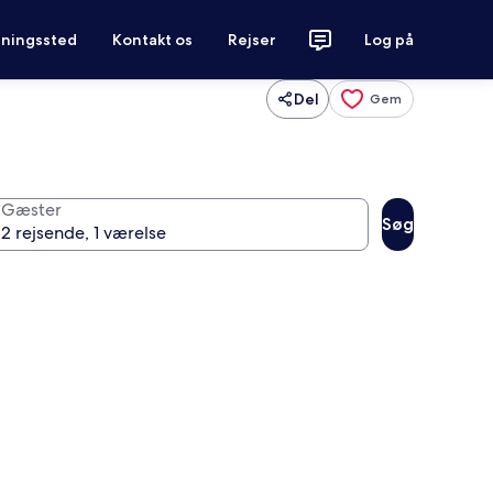
tningssted
Kontakt os
Rejser
Log på
Del
Gem
Gæster
Søg