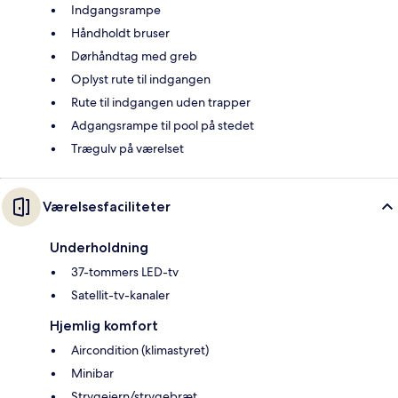
Indgangsrampe
Håndholdt bruser
Dørhåndtag med greb
Oplyst rute til indgangen
Rute til indgangen uden trapper
Adgangsrampe til pool på stedet
Trægulv på værelset
Værelsesfaciliteter
Underholdning
37-tommers LED-tv
Satellit-tv-kanaler
Hjemlig komfort
Aircondition (klimastyret)
Minibar
Strygejern/strygebræt