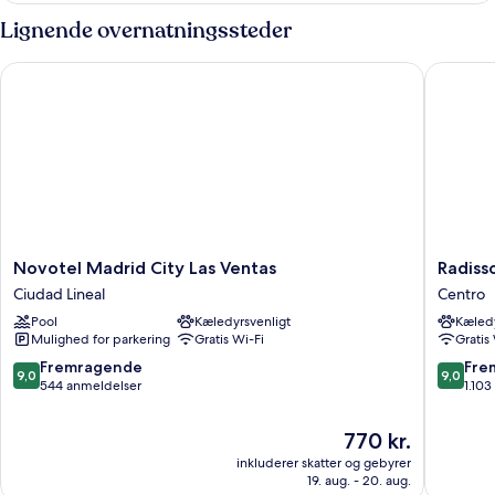
sovesofa
-
Lignende overnatningssteder
1
kingsize-
Novotel Madrid City Las Ventas
Radisson
seng
med
sovesofa
Novotel
Radisso
Novotel Madrid City Las Ventas
Radiss
Madrid
RED
Ciudad Lineal
Centro
City
Madrid
Pool
Kæledyrsvenligt
Kæledy
Las
Centro
Mulighed for parkering
Gratis Wi-Fi
Gratis
Ventas
Ciudad
9.0
9.0
Fremragende
Fre
9,0
9,0
Lineal
ud
ud
544 anmeldelser
1.10
af
af
10,
10,
Prisen
770 kr.
Fremragende,
Fremrag
er
inkluderer skatter og gebyrer
544
1.103
770 kr.
19. aug. - 20. aug.
anmeldelser
anmelde