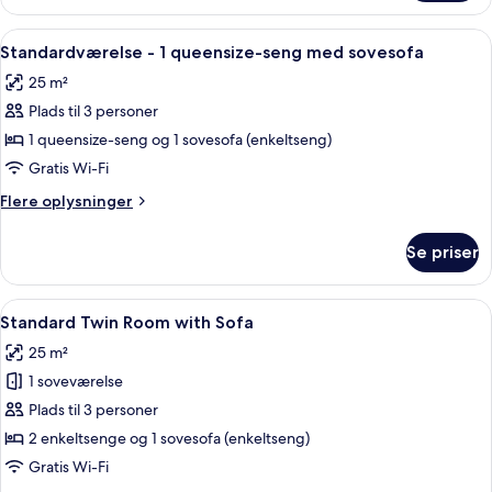
værelse
terrasse
-
Indlæs
Et hotelværelse med en seng, en sofa, 
15
1
Standardværelse - 1 queensize-seng med sovesofa
alle
queensize-
25 m²
seng
billeder
-
Plads til 3 personer
af
terrasse
Standardværelse
1 queensize-seng og 1 sovesofa (enkeltseng)
-
Gratis Wi-Fi
1
Flere
Flere oplysninger
queensize-
oplysninger
seng
om
Se priser
Standardværelse
med
-
sovesofa
1
Indlæs
Et hotelværelse med en seng, en sofa, 
10
queensize-
Standard Twin Room with Sofa
alle
seng
25 m²
med
billeder
sovesofa
1 soveværelse
af
Standard
Plads til 3 personer
Twin
2 enkeltsenge og 1 sovesofa (enkeltseng)
Room
Gratis Wi-Fi
with