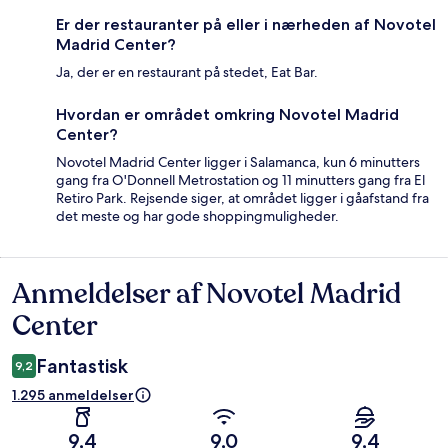
Er der restauranter på eller i nærheden af Novotel
Madrid Center?
Ja, der er en restaurant på stedet, Eat Bar.
Hvordan er området omkring Novotel Madrid
Center?
Novotel Madrid Center ligger i Salamanca, kun 6 minutters
gang fra O'Donnell Metrostation og 11 minutters gang fra El
Retiro Park. Rejsende siger, at området ligger i gåafstand fra
det meste og har gode shoppingmuligheder.
Anmeldelser af Novotel Madrid
Anmeldelser
Center
Fantastisk
9,2
1.295 anmeldelser
9,4
9,0
9,4