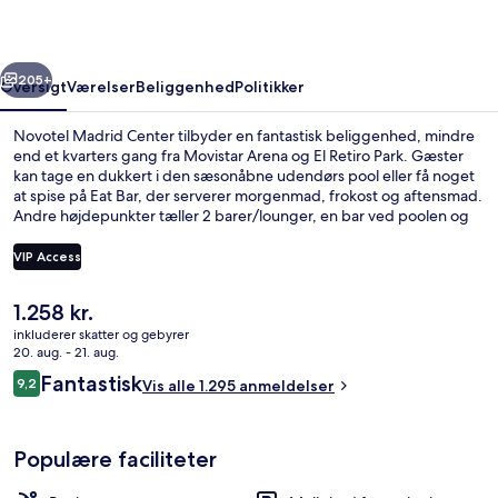
rige
Næste
205+
Oversigt
Værelser
Beliggenhed
Politikker
Novotel Madrid Center tilbyder en fantastisk beliggenhed, mindre
end et kvarters gang fra Movistar Arena og El Retiro Park. Gæster
kan tage en dukkert i den sæsonåbne udendørs pool eller få noget
at spise på Eat Bar, der serverer morgenmad, frokost og aftensmad.
Andre højdepunkter tæller 2 barer/lounger, en bar ved poolen og
et døgnåbent fitnesscenter. Rejsende er glade for den korte gåtur
til offentlig transport: O'Donnell Metrostation ligger 6 minutter
VIP Access
derfra og Goya Metrostation 9 minutter væk.
Den
1.258 kr.
2 barer/lounger, bar ved poolen
nuværende
inkluderer skatter og gebyrer
pris
20. aug. - 21. aug.
er
Anmeldelser
Fantastisk
9,2
Vis alle 1.295 anmeldelser
1.258 kr.
9,2 ud af 10.
Populære faciliteter