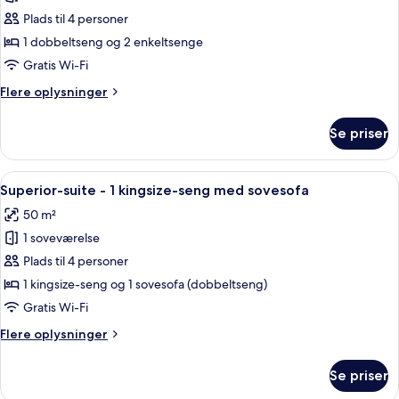
Standardværelse
Plads til 4 personer
-
1 dobbeltseng og 2 enkeltsenge
flere
Gratis Wi-Fi
senge
Flere
Flere oplysninger
oplysninger
om
Se priser
Standardværelse
-
flere
Indlæs
Superior-suite - 1 kingsize-seng med s
14
senge
Superior-suite - 1 kingsize-seng med sovesofa
alle
50 m²
billeder
1 soveværelse
af
Superior-
Plads til 4 personer
suite
1 kingsize-seng og 1 sovesofa (dobbeltseng)
-
Gratis Wi-Fi
1
Flere
Flere oplysninger
kingsize-
oplysninger
seng
om
Se priser
Superior-
med
suite