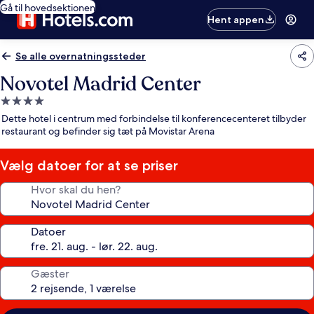
Gå til hovedsektionen
Hent appen
Se alle overnatningssteder
Novotel Madrid Center
4.0-
stjernet
Dette hotel i centrum med forbindelse til konferencecenteret tilbyder
overnatningssted
restaurant og befinder sig tæt på Movistar Arena
Vælg datoer for at se priser
Hvor skal du hen?
Datoer
Gæster