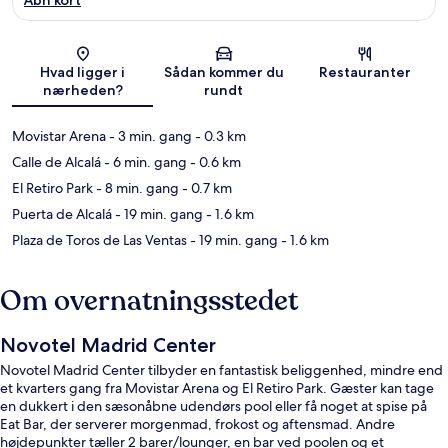
Kort
Hvad ligger i
Sådan kommer du
Restauranter
nærheden?
rundt
Movistar Arena
- 3 min. gang
- 0.3 km
Calle de Alcalá
- 6 min. gang
- 0.6 km
El Retiro Park
- 8 min. gang
- 0.7 km
Puerta de Alcalá
- 19 min. gang
- 1.6 km
Plaza de Toros de Las Ventas
- 19 min. gang
- 1.6 km
Om overnatningsstedet
Novotel Madrid Center
Novotel Madrid Center tilbyder en fantastisk beliggenhed, mindre end
et kvarters gang fra Movistar Arena og El Retiro Park. Gæster kan tage
en dukkert i den sæsonåbne udendørs pool eller få noget at spise på
Eat Bar, der serverer morgenmad, frokost og aftensmad. Andre
højdepunkter tæller 2 barer/lounger, en bar ved poolen og et