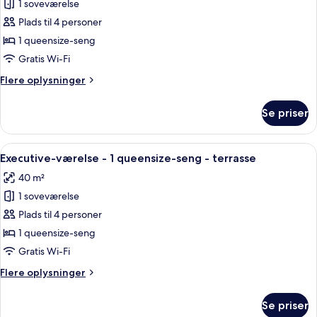
1 soveværelse
af
Executive-
Plads til 4 personer
værelse
1 queensize-seng
-
Gratis Wi-Fi
1
Flere
Flere oplysninger
queensize-
oplysninger
seng
om
Se priser
Executive-
værelse
-
Indlæs
Et hotelværelse med en seng, en sofa, 
14
1
Executive-værelse - 1 queensize-seng - terrasse
alle
queensize-
40 m²
seng
billeder
1 soveværelse
af
Executive-
Plads til 4 personer
værelse
1 queensize-seng
-
Gratis Wi-Fi
1
Flere
Flere oplysninger
queensize-
oplysninger
seng
om
Se priser
Executive-
-