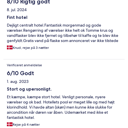
8/10 Rigtig godt
8. jul. 2024
Fint hotel
Dejligt centralt hotel.Fantastisk morgenmad og gode
værelser.Rengørring af værelser ikke helt ok Tomme krus og
vandflasker blev ikke fjernet og tilbehør til kaffe og te blev ikke
genfyldt.Gratis vand på flaske som annonceret var ikke tilstede
Knud, rejse på 3 nætter
Verificeret anmeldelse
6/10 Godt
1. aug. 2023
Stort og upersonligt.
Et kæmpe, kæmpe stort hotel. Venligt personale, nyere
værelser og ok bad. Hotellets pool er meget lille og med højt
klorindhold. Vi havde altan (skøn) men kunne ikke slukke for
aircondition når døren var åben. Udemærket med ikke et
fantastisk hotel.
Rejse på 4 nætter