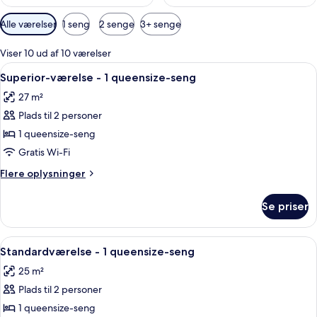
Tilgængelige
Alle værelser
1 seng
2 senge
3+ senge
filtre
for
Viser 10 ud af 10 værelser
værelser
Indlæs
Superior-værelse - 1 queensize-seng |
20
Superior-værelse - 1 queensize-seng
alle
27 m²
billeder
Plads til 2 personer
af
Superior-
1 queensize-seng
værelse
Gratis Wi-Fi
-
Flere
Flere oplysninger
1
oplysninger
queensize-
om
Se priser
Superior-
seng
værelse
-
Indlæs
Allergivenligt sengetøj, dundyner, mi
16
1
Standardværelse - 1 queensize-seng
alle
queensize-
25 m²
seng
billeder
Plads til 2 personer
af
Standardværelse
1 queensize-seng