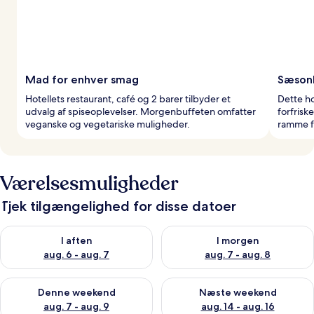
Mad for enhver smag
Sæson
Hotellets restaurant, café og 2 barer tilbyder et
Dette h
udvalg af spiseoplevelser. Morgenbuffeten omfatter
forfrisk
veganske og vegetariske muligheder.
ramme f
Værelsesmuligheder
Tjek tilgængelighed for disse datoer
Tjek tilgængelighed for i aften aug. 6 - aug. 7
Tjek tilgængelighed for i morg
I aften
I morgen
aug. 6 - aug. 7
aug. 7 - aug. 8
Tjek tilgængelighed for denne weekend aug. 7 - aug. 9
Tjek tilgængelighed for næste
Denne weekend
Næste weekend
aug. 7 - aug. 9
aug. 14 - aug. 16