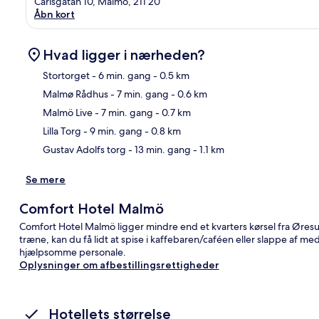
Carlsgatan 10, Malmö, 211 20
Åbn kort
Hvad ligger i nærheden?
Stortorget
- 6 min. gang
- 0.5 km
Malmø Rådhus
- 7 min. gang
- 0.6 km
Kor
Malmö Live
- 7 min. gang
- 0.7 km
Lilla Torg
- 9 min. gang
- 0.8 km
Gustav Adolfs torg
- 13 min. gang
- 1.1 km
Se mere
Comfort Hotel Malmö
Comfort Hotel Malmö ligger mindre end et kvarters kørsel fra Øresu
træne, kan du få lidt at spise i kaffebaren/caféen eller slappe af m
hjælpsomme personale.
Oplysninger om afbestillingsrettigheder
Hotellets størrelse