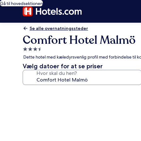
Gå til hovedsektionen
Se alle overnatningssteder
Comfort Hotel Malmö
3.5-
stjernet
Dette hotel med kæledyrsvenlig profil med forbindelse til 
overnatningssted
Vælg datoer for at se priser
Hvor skal du hen?
Billedgalleri
for
Comfort
Hotel
Malmö