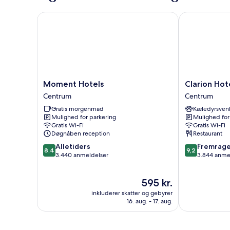
Moment Hotels
Clarion Hotel
Moment
Clarion
Moment Hotels
Clarion Hot
Hotels
Hotel
Centrum
Centrum
Centrum
Malmö
Gratis morgenmad
Kæledyrsvenl
Live
Mulighed for parkering
Mulighed for
Centrum
Gratis Wi-Fi
Gratis Wi-Fi
Døgnåben reception
Restaurant
8.4
9.2
Alletiders
Fremrag
8,4
9,2
ud
ud
3.440 anmeldelser
3.844 anme
af
af
10,
10,
Prisen
595 kr.
Alletiders,
Fremragende
er
3.440
3.844
inkluderer skatter og gebyrer
595 kr.
anmeldelser
anmeldelser
16. aug. - 17. aug.