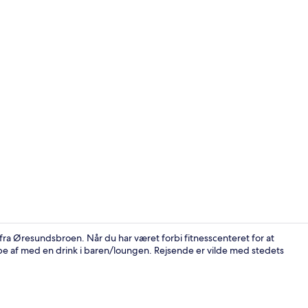
Lobby
fra Øresundsbroen. Når du har været forbi fitnesscenteret for at
appe af med en drink i baren/loungen. Rejsende er vilde med stedets
Daglig morg