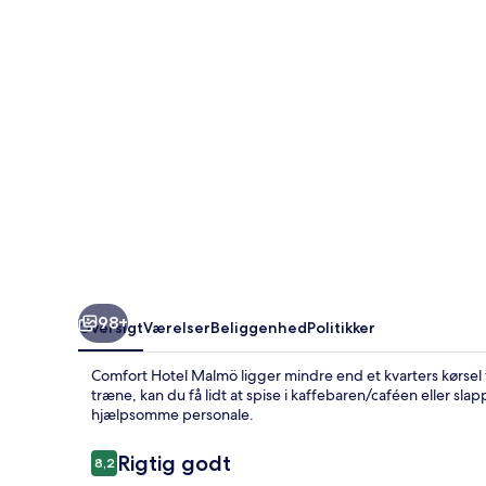
98+
Oversigt
Værelser
Beliggenhed
Politikker
Comfort Hotel Malmö ligger mindre end et kvarters kørsel 
træne, kan du få lidt at spise i kaffebaren/caféen eller sl
hjælpsomme personale.
Anmeldelser
Rigtig godt
8,2
8,2 ud af 10.