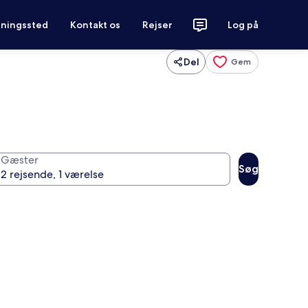
tningssted
Kontakt os
Rejser
Log på
Del
Gem
Gæster
Søg