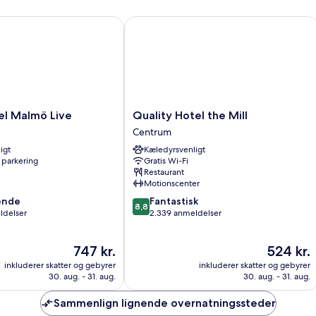
 Malmö Live
Quality Hotel the Mill
Quality
el Malmö Live
Quality Hotel the Mill
Hotel
Centrum
the
igt
Kæledyrsvenligt
Mill
 parkering
Gratis Wi-Fi
Centrum
Restaurant
Motionscenter
8.8
ende
Fantastisk
8,8
ud
ldelser
2.339 anmeldelser
af
10,
Prisen
Prisen
747 kr.
524 kr.
,
Fantastisk,
er
er
2.339
inkluderer skatter og gebyrer
inkluderer skatter og gebyrer
747 kr.
524 kr.
anmeldelser
30. aug. - 31. aug.
30. aug. - 31. aug.
Sammenlign lignende overnatningssteder