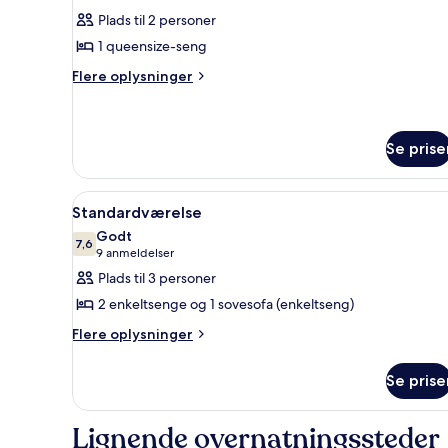
af
anmeldelse)
Plads til 2 personer
Standard
1 queensize-seng
Double
Flere
Flere oplysninger
Room
oplysninger
om
Standard
Double
Se prise
Room
Indlæs
Et hotelværelse med to senge, 
5
Standardværelse
alle
Godt
billeder
7,6
7,6 ud af 10
(9
9 anmeldelser
af
anmeldelser)
Plads til 3 personer
Standardværelse
2 enkeltsenge og 1 sovesofa (enkeltseng)
Flere
Flere oplysninger
oplysninger
om
Se prise
Standardværelse
Lignende overnatningssteder