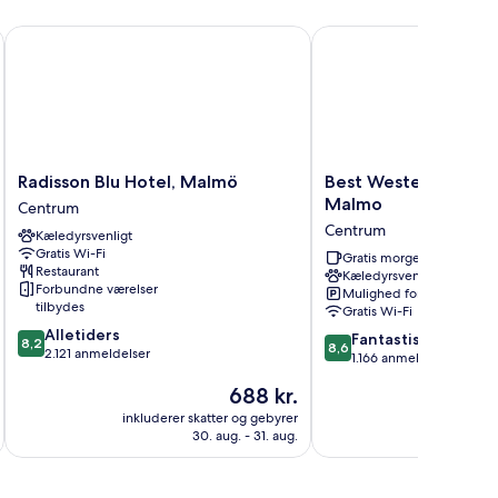
Radisson Blu Hotel, Malmö
Best Western Plus Park
Radisson
Best
Radisson Blu Hotel, Malmö
Best Western Plus Pa
Blu
Western
Malmo
Centrum
Hotel,
Plus
Centrum
Kæledyrsvenligt
Malmö
Park
Gratis Wi-Fi
Centrum
City
Gratis morgenmad
Restaurant
Kæledyrsvenligt
Malmo
Forbundne værelser
Mulighed for parkering
Centrum
tilbydes
Gratis Wi-Fi
8.2
Alletiders
8.6
Fantastisk
8,2
8,6
ud
2.121 anmeldelser
ud
1.166 anmeldelser
af
af
Prisen
688 kr.
10,
10,
er
Alletiders,
Fantastisk,
inkluderer skatter og gebyrer
inkluderer 
688 kr.
2.121
30. aug. - 31. aug.
1.166
anmeldelser
anmeldelser