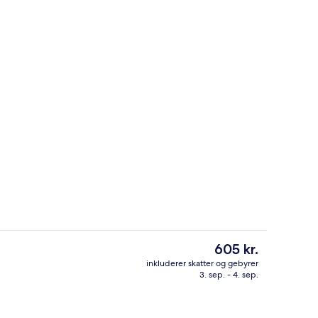
Daglig morgenmad mod et gebyr
Den
605 kr.
nuværende
inkluderer skatter og gebyrer
pris
3. sep. - 4. sep.
enmad mod et gebyr
Lobby
er
605 kr.