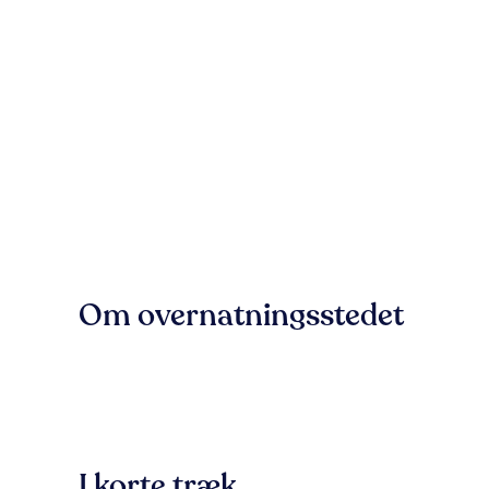
Om overnatningsstedet
I korte træk