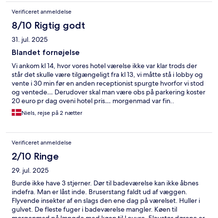
Verificeret anmeldelse
8/10 Rigtig godt
31. jul. 2025
Blandet fornøjelse
Vi ankom kl 14, hvor vores hotel værelse ikke var klar trods der
står det skulle være tilgængeligt fra kl 13, vi måtte stå i lobby og
vente i 30 min før en anden receptionist spurgte hvorfor vi stod
og ventede… Derudover skal man være obs på parkering koster
20 euro pr dag oveni hotel pris… morgenmad var fin..
Niels, rejse på 2 nætter
Verificeret anmeldelse
2/10 Ringe
29. jul. 2025
Burde ikke have 3 stjerner. Dør til badeværelse kan ikke åbnes
indefra. Man er låst inde. Bruserstang faldt ud af væggen.
Flyvende insekter af en slags den ene dag på værelset. Huller i
gulvet. De fleste fuger i badeværelse mangler. Køen til