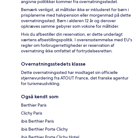
angivne politikker kommer fra overnatningsstedet.
Bemærk venligst, at måltider ikke er inkluderet for børn i
prisplanerne med halvpension eller morgenmad på dette
overnatningssted. Børn i alderen 12 år og derover
opkræves samme gebyrer som voksne for måltider.
Hvis du afbestiller din reservation, er dette underlagt
værtens afbestillingspolitik. I overensstemmelse med EU's
regler om forbrugerrettigheder er reservation af
overnatning ikke omfattet af fortrydelsesretten.
Overnatningsstedets klasse
Dette overnatningssted har modtaget sin officielle
stjernevurdering fra ATOUT France, det franske agentur
for turismeudvikling.
Også kendt som
Berthier Paris
Clichy Paris
ibis Berthier Paris
ibis Berthier Porte Clichy
ibis Berthier Porte Clichy Hotel