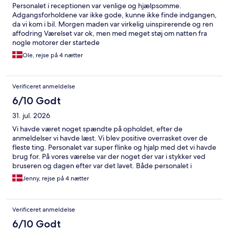
Personalet i receptionen var venlige og hjælpsomme.
Adgangsforholdene var ikke gode, kunne ikke finde indgangen,
da vi kom i bil. Morgen maden var virkelig uinspirerende og ren
affodring Værelset var ok, men med meget støj om natten fra
nogle motorer der startede
Ole, rejse på 4 nætter
Verificeret anmeldelse
6/10 Godt
31. jul. 2026
Vi havde været noget spændte på opholdet, efter de
anmeldelser vi havde læst. Vi blev positive overrasket over de
fleste ting. Personalet var super flinke og hjalp med det vi havde
brug for. På vores værelse var der noget der var i stykker ved
bruseren og dagen efter var det lavet. Både personalet i
receptionen og i restauranterne var hjælpsomme. Selve
Jenny, rejse på 4 nætter
værelset var i okay stand. Det er tydeligt at det er et ældre hotel
og det kunne da godt trænge til en renovering, men der var
rent i værelset. Morgenmadsbuffeten var god i forhold til
Verificeret anmeldelse
udvalg. Dog var det mangelfuldt i forhold til service, rengøring
og opfyldning af mad. Nogle områder af hotellet kunne godt
6/10 Godt