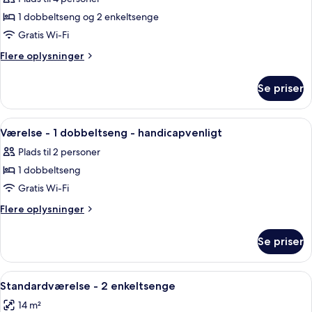
af
Standardværelse
1 dobbeltseng og 2 enkeltsenge
med
Gratis Wi-Fi
2
Flere
Flere oplysninger
enkeltsenge
oplysninger
-
om
Se priser
Standardværelse
flere
med
senge
2
Indlæs
Et hotelværelse med en korterør, en s
9
enkeltsenge
Værelse - 1 dobbeltseng - handicapvenligt
alle
-
Plads til 2 personer
flere
billeder
senge
1 dobbeltseng
af
Værelse
Gratis Wi-Fi
-
Flere
Flere oplysninger
1
oplysninger
om
dobbeltseng
Se priser
Værelse
-
-
handicapvenligt
1
Indlæs
Et hotelværelse med to senge, et skriv
7
dobbeltseng
Standardværelse - 2 enkeltsenge
alle
-
14 m²
handicapvenligt
billeder