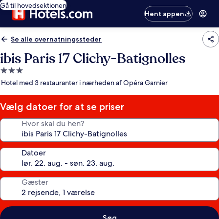
Gå til hovedsektionen
Hent appen
Se alle overnatningssteder
ibis Paris 17 Clichy-Batignolles
3.0-
stjernet
Hotel med 3 restauranter i nærheden af Opéra Garnier
overnatningssted
Vælg datoer for at se priser
Hvor skal du hen?
Datoer
Gæster
Søg