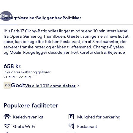
Batignolles
rige
Næste
101+
Oversigt
Værelser
Beliggenhed
Politikker
Ibis Paris 17 Clichy-Batignolles ligger mindre end 10 minutters kørsel
fra Opéra Garnier og Triumfbuen. Gæster, som gerne vil have lidt at
spise, kan besøge Ibis Kitchen Restaurant, en af 3 restauranter, der
serverer franske retter og er åben til aftensmad. Champs-Élysées
og Moulin Rouge ligger desuden en kort køretur derfra. Rejsende
har kun godt at sige om stedets hjælpsomme personale.
Overnatningsstedet ligger kun en kort gåtur fra offentlig transport:
Den
658 kr.
Porte de Clichy Station ligger 5 minutter væk og Brochant
nuværende
inkluderer skatter og gebyrer
Metrostation ligger 5 minutter derfra.
pris
21. aug. - 22. aug.
Morgenmadsbuffet hver dag mod et 
er
Anmeldelser
Godt
7,0
Vis alle 1.012 anmeldelser
658 kr.
7,0 ud af 10.
Populære faciliteter
Kæledyrsvenligt
Mulighed for parkering
Gratis Wi-Fi
Restaurant