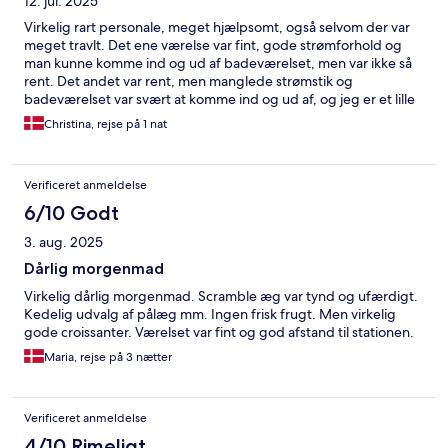
12. jul. 2025
Virkelig rart personale, meget hjælpsomt, også selvom der var
meget travlt. Det ene værelse var fint, gode strømforhold og
man kunne komme ind og ud af badeværelset, men var ikke så
rent. Det andet var rent, men manglede strømstik og
badeværelset var svært at komme ind og ud af, og jeg er et lille
menneske
Christina, rejse på 1 nat
Verificeret anmeldelse
6/10 Godt
3. aug. 2025
Dårlig morgenmad
Virkelig dårlig morgenmad. Scramble æg var tynd og ufærdigt.
Kedelig udvalg af pålæg mm. Ingen frisk frugt. Men virkelig
gode croissanter. Værelset var fint og god afstand til stationen.
Maria, rejse på 3 nætter
Verificeret anmeldelse
4/10 Rimeligt