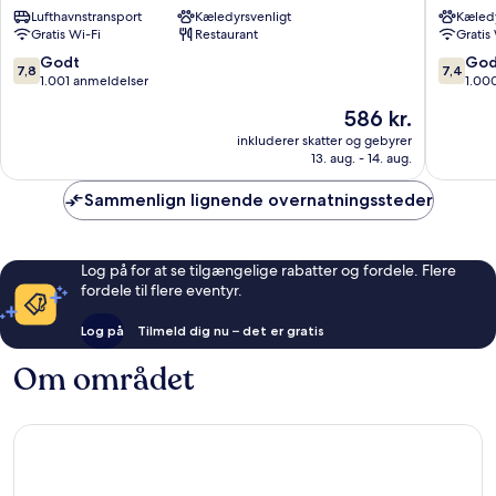
Lufthavnstransport
Kæledyrsvenligt
Kæledy
17
Nord
Gratis Wi-Fi
Restaurant
Gratis
Batignolles
18ème
17.
18.
7.8
7.4
Godt
God
7,8
7,4
Arrondissement
Arrondi
ud
ud
1.001 anmeldelser
1.00
af
af
Prisen
586 kr.
10,
10,
er
Godt,
Godt,
inkluderer skatter og gebyrer
586 kr.
13. aug. - 14. aug.
1.001
1.000
anmeldelser
anmelde
Sammenlign lignende overnatningssteder
Log på for at se tilgængelige rabatter og fordele. Flere
fordele til flere eventyr.
Log på
Tilmeld dig nu – det er gratis
Om området