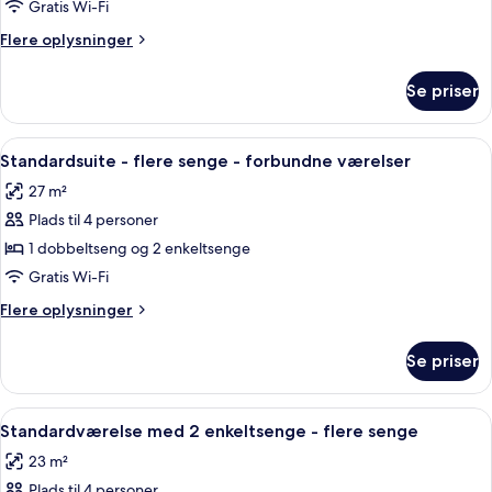
-
Gratis Wi-Fi
flere
Flere
Flere oplysninger
senge
oplysninger
om
Se priser
Standardværelse
-
flere
Indlæs
Et hotelværelse med to senge, fjernsyn
6
senge
Standardsuite - flere senge - forbundne værelser
alle
27 m²
billeder
Plads til 4 personer
af
Standardsuite
1 dobbeltseng og 2 enkeltsenge
-
Gratis Wi-Fi
flere
Flere
Flere oplysninger
senge
oplysninger
-
om
Se priser
Standardsuite
forbundne
-
værelser
flere
Indlæs
Et hotelværelse med to senge, et stor
6
senge
Standardværelse med 2 enkeltsenge - flere senge
alle
-
23 m²
forbundne
billeder
værelser
Plads til 4 personer