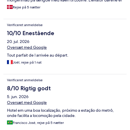
morgenmad på længde med køen til Louvre. Elevator dørene er
ustabile, ingen reagerer på nødklokken.
Rejse på 5 nætter
Verificeret anmeldelse
10/10 Enestående
20. jul. 2026
Oversæt med Google
Tout parfait de l arrivée au départ.
Joël, rejse på 1 nat
Verificeret anmeldelse
8/10 Rigtig godt
5. jun. 2026
Oversæt med Google
Hotel em uma boa localização, próximo a estação do metrô,
onde facilita a locomoção pela cidade.
Francisco José, rejse på 5 nætter