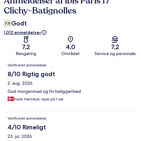
Anmeldelser af ibis Paris 17
Clichy-Batignolles
Godt
7,0
1.012 anmeldelser
7,2
4,0
7,2
Rengøring
Området
Service og personale
Anmeldelser
Verificeret anmeldelse
8/10 Rigtig godt
2. aug. 2026
God morgenmad og fin beliggenhed
Frank Hannibal, rejse på 1 nat
Verificeret anmeldelse
4/10 Rimeligt
23. jul. 2026