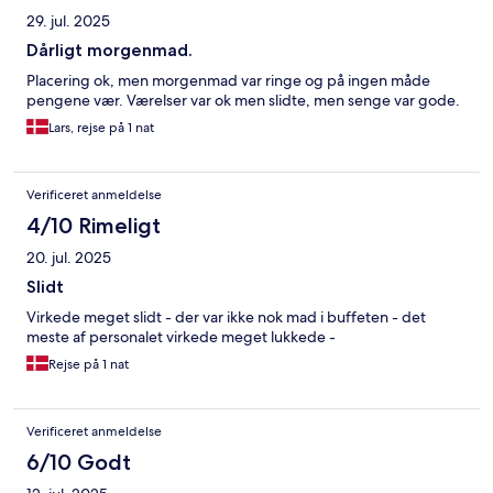
trænge til en gang rengøring. Hotellet ligger godt i forhold til
29. jul. 2025
metro ind til centrum, og kort gåafstand til restauranter, park og
små butikker. Vi har haft et godt ophold og kan sagtens
Dårligt morgenmad.
anbefalede hotellet til andre.
Placering ok, men morgenmad var ringe og på ingen måde
pengene vær. Værelser var ok men slidte, men senge var gode.
Lars, rejse på 1 nat
Verificeret anmeldelse
4/10 Rimeligt
20. jul. 2025
Slidt
Virkede meget slidt - der var ikke nok mad i buffeten - det
meste af personalet virkede meget lukkede -
Rejse på 1 nat
Verificeret anmeldelse
6/10 Godt