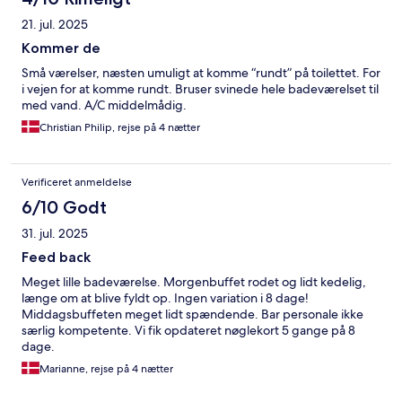
21. jul. 2025
Kommer de
Små værelser, næsten umuligt at komme “rundt” på toilettet. For
i vejen for at komme rundt. Bruser svinede hele badeværelset til
med vand. A/C middelmådig.
Christian Philip, rejse på 4 nætter
Verificeret anmeldelse
6/10 Godt
31. jul. 2025
Feed back
Meget lille badeværelse. Morgenbuffet rodet og lidt kedelig,
længe om at blive fyldt op. Ingen variation i 8 dage!
Middagsbuffeten meget lidt spændende. Bar personale ikke
særlig kompetente. Vi fik opdateret nøglekort 5 gange på 8
dage.
Marianne, rejse på 4 nætter