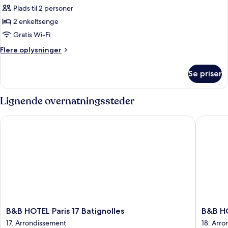
Plads til 2 personer
af
Standardværelse
2 enkeltsenge
-
Gratis Wi-Fi
2
Flere
Flere oplysninger
enkeltsenge
oplysninger
om
Se priser
Standardværelse
-
2
Lignende overnatningssteder
enkeltsenge
B&B HOTEL Paris 17 Batignolles
B&B HOM
B&B
B&B
B&B HOTEL Paris 17 Batignolles
B&B H
HOTEL
HOME
17. Arrondissement
18. Arr
Paris
Paris