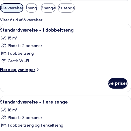
Tilgængelige
Alle værelser
1 seng
2 senge
3+ senge
filtre
for
Viser 6 ud af 6 værelser
værelser
Indlæs
Et hotelværelse med seng, skrivebord,
10
Standardværelse - 1 dobbeltseng
alle
15 m²
billeder
Plads til 2 personer
af
Standardværelse
1 dobbeltseng
-
Gratis Wi-Fi
1
Flere
Flere oplysninger
dobbeltseng
oplysninger
om
Se priser
Standardværelse
-
1
Indlæs
Et hotelværelse med to senge, træhov
4
dobbeltseng
Standardværelse - flere senge
alle
18 m²
billeder
Plads til 3 personer
af
Standardværelse
1 dobbeltseng og 1 enkeltseng