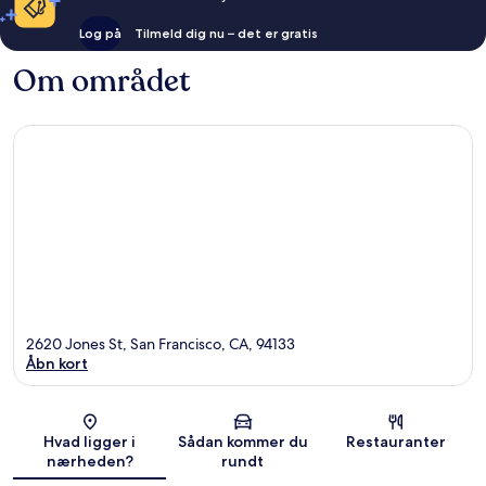
Log på
Tilmeld dig nu – det er gratis
Om området
2620 Jones St, San Francisco, CA, 94133
Åbn kort
Kort
Hvad ligger i
Sådan kommer du
Restauranter
nærheden?
rundt