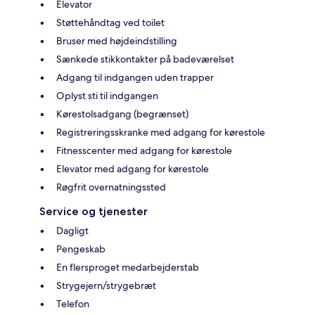
Elevator
Støttehåndtag ved toilet
Bruser med højdeindstilling
Sænkede stikkontakter på badeværelset
Adgang til indgangen uden trapper
Oplyst sti til indgangen
Kørestolsadgang (begrænset)
Registreringsskranke med adgang for kørestole
Fitnesscenter med adgang for kørestole
Elevator med adgang for kørestole
Røgfrit overnatningssted
Service og tjenester
Dagligt
Pengeskab
En flersproget medarbejderstab
Strygejern/strygebræt
Telefon