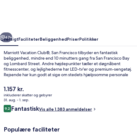
Club®,
San
Francisco
rige
Næste
47+
Oversigt
Faciliteter
Beliggenhed
Priser
Politikker
Marriott Vacation Club®, San Francisco tilbyder en fantastisk
beliggenhed, mindre end 10 minutters gang fra San Francisco Bay
og Lombard Street. Andre højdepunkter tæller et døgnåbent
fitnesscenter, og lejlighederne har LED-tv'er og premium-sengetøj.
Rejsende har kun godt at sige om stedets hjælpsomme personale
og beliggenhed. Overnatningsstedet ligger kun en kort gåtur fra
offentlig transport: Taylor St & Bay St Sporvognsstation ligger 2
Den
1.157 kr.
minutter væk og Jones St and Beach St Stop ligger 3 minutter
nuværende
inkluderer skatter og gebyrer
derfra.
pris
31. aug. - 1. sep.
Facilitet på overnatningsstedet
er
Anmeldelser
Fantastisk
9,2
Vis alle 1.383 anmeldelser
1.157 kr.
9,2 ud af 10.
Populære faciliteter