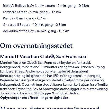
Ripley's Believe It Or Not Museum
- 5 min. gang
- 0.5 km
Lombard Street
- 5 min. gang
- 0.5 km
Pier 39
- 8 min. gang
- 0.7 km
Ghirardelli Square
- 10 min. gang
- 0.8 km
Aquarium of the Bay
- 10 min. gang
- 0.9 km
Om overnatningsstedet
Marriott Vacation Club®, San Francisco
Marriott Vacation Club®, San Francisco tilbyder en fantastisk
beliggenhed, mindre end 10 minutters gang fra San Francisco Bay og
Lombard Street. Andre højdepunkter tæller et døgnåbent
fitnesscenter, og lejlighederne har LED-tv'er og premium-sengetøj.
Rejsende har kun godt at sige om stedets hjælpsomme personale og
beliggenhed. Overnatningsstedet ligger kun en kort gåtur fra offentlig
transport: Taylor St & Bay St Sporvognsstation ligger 2 minutter væk og
Jones St and Beach St Stop ligger 3 minutter derfra.
Oplysninger om afbestillingsrettigheder