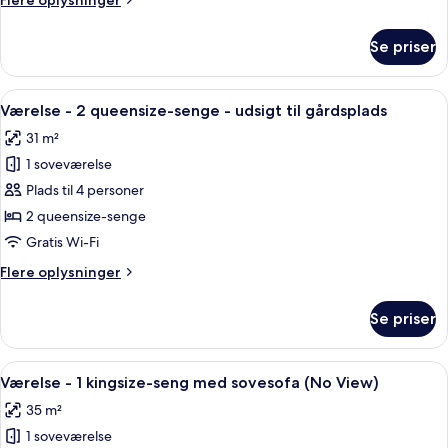
Flere oplysninger
senge
oplysninger
(View)
om
Se priser
Værelse
-
2
Indlæs
Premium-sengetøj, pengeskab på være
6
queensize-
Værelse - 2 queensize-senge - udsigt til gårdsplads
alle
senge
31 m²
(View)
billeder
1 soveværelse
af
Værelse
Plads til 4 personer
-
2 queensize-senge
2
Gratis Wi-Fi
queensize-
Flere
Flere oplysninger
senge
oplysninger
-
om
Se priser
Værelse
udsigt
-
til
2
Indlæs
Et hotelværelse med seng, skrivebord, 
gårdsplads
4
queensize-
Værelse - 1 kingsize-seng med sovesofa (No View)
alle
senge
35 m²
-
billeder
udsigt
1 soveværelse
af