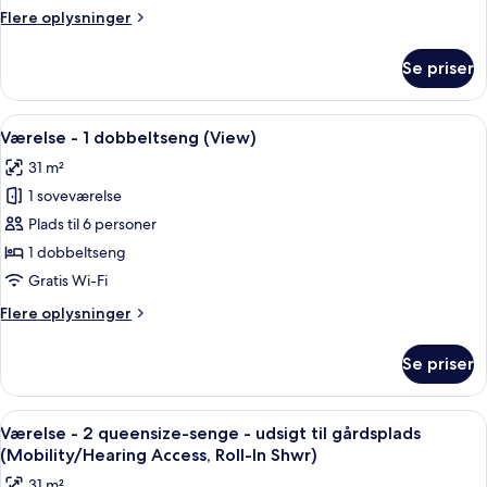
soveværelse
Flere
Flere oplysninger
-
oplysninger
udsigt
om
Se priser
Suite
til
-
gårdsplads
1
Indlæs
Værelse - 1 dobbeltseng (View) | Prem
8
soveværelse
Værelse - 1 dobbeltseng (View)
alle
-
31 m²
udsigt
billeder
til
1 soveværelse
af
gårdsplads
Værelse
Plads til 6 personer
-
1 dobbeltseng
1
Gratis Wi-Fi
dobbeltseng
Flere
Flere oplysninger
(View)
oplysninger
om
Se priser
Værelse
-
1
Indlæs
Premium-sengetøj, pengeskab på være
6
dobbeltseng
Værelse - 2 queensize-senge - udsigt til gårdsplads
alle
(View)
(Mobility/Hearing Access, Roll-In Shwr)
billeder
31 m²