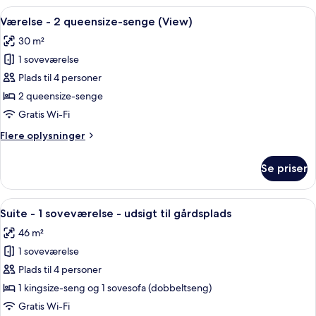
(Urban,
1
Indlæs
Premium-sengetøj, pengeskab på være
View)
4
kingsize-
Værelse - 2 queensize-senge (View)
alle
seng
30 m²
med
billeder
sovesofa
1 soveværelse
af
(Urban,
Værelse
Plads til 4 personer
View)
-
2 queensize-senge
2
Gratis Wi-Fi
queensize-
Flere
Flere oplysninger
senge
oplysninger
(View)
om
Se priser
Værelse
-
2
Indlæs
Suite - 1 soveværelse - udsigt til går
9
queensize-
Suite - 1 soveværelse - udsigt til gårdsplads
alle
senge
46 m²
(View)
billeder
1 soveværelse
af
Suite
Plads til 4 personer
-
1 kingsize-seng og 1 sovesofa (dobbeltseng)
1
Gratis Wi-Fi