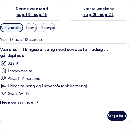
Tjek tilgængelighed for denne weekend aug. 14 - aug. 16
Tjek tilgængelighed for næste
Denne weekend
Næste weekend
aug. 14 - aug. 16
aug. 21 - aug. 23
Tilgængelige
Alle værelser
1 seng
2 senge
filtre
for
Viser 12 ud af 12 værelser
værelser
Indlæs
Værelse - 1 kingsize-seng med sovesof
6
Værelse - 1 kingsize-seng med sovesofa - udsigt til
alle
gårdsplads
billeder
32 m²
af
1 soveværelse
Værelse
Plads til 4 personer
-
1
1 kingsize-seng og 1 sovesofa (dobbeltseng)
kingsize-
Gratis Wi-Fi
seng
Flere
Flere oplysninger
med
oplysninger
sovesofa
om
Se priser
Værelse
-
-
udsigt
1