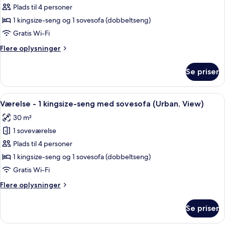
til
Værelse
Plads til 4 personer
gårdsplads
-
1 kingsize-seng og 1 sovesofa (dobbeltseng)
1
Gratis Wi-Fi
kingsize-
Flere
Flere oplysninger
seng
oplysninger
med
om
Se priser
Værelse
sovesofa
-
(No
1
Indlæs
Et hotelværelse med seng, skrivebord, 
View)
4
kingsize-
Værelse - 1 kingsize-seng med sovesofa (Urban, View)
alle
seng
30 m²
med
billeder
sovesofa
1 soveværelse
af
(No
Værelse
Plads til 4 personer
View)
-
1 kingsize-seng og 1 sovesofa (dobbeltseng)
1
Gratis Wi-Fi
kingsize-
Flere
Flere oplysninger
seng
oplysninger
med
om
Se priser
Værelse
sovesofa
-