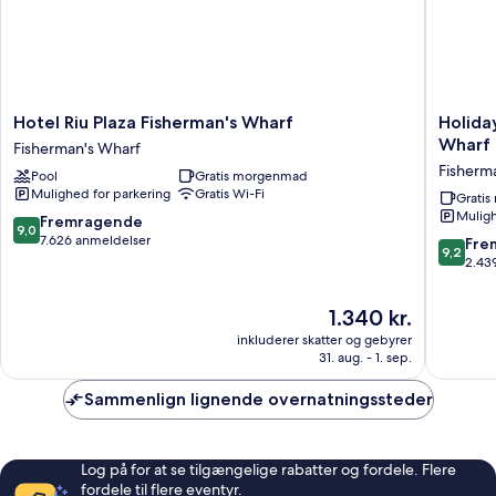
Hotel
Holiday
Hotel Riu Plaza Fisherman's Wharf
Holida
Riu
Inn
Wharf 
Fisherman's Wharf
Plaza
Express
Fisherm
Pool
Gratis morgenmad
Fisherman's
and
Mulighed for parkering
Gratis Wi-Fi
Wharf
Suites
Grati
Muligh
Fisherman's
Fisherm
9.0
Fremragende
9,0
Wharf
Wharf
ud
7.626 anmeldelser
9.2
Fre
9,2
by
af
ud
2.43
IHG
10,
af
Fisherm
Fremragende,
10,
Prisen
1.340 kr.
Wharf
7.626
Fremrag
er
anmeldelser
inkluderer skatter og gebyrer
2.439
1.340 kr.
31. aug. - 1. sep.
anmelde
Sammenlign lignende overnatningssteder
Log på for at se tilgængelige rabatter og fordele. Flere
fordele til flere eventyr.