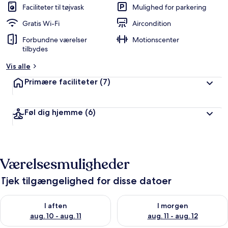
Faciliteter til tøjvask
Mulighed for parkering
Gratis Wi-Fi
Aircondition
Forbundne værelser
Motionscenter
tilbydes
Vis alle
Primære faciliteter
(7)
Føl dig hjemme
(6)
Værelsesmuligheder
Tjek tilgængelighed for disse datoer
Tjek tilgængelighed for i aften aug. 10 - aug. 11
Tjek tilgængelighed for i morg
I aften
I morgen
aug. 10 - aug. 11
aug. 11 - aug. 12