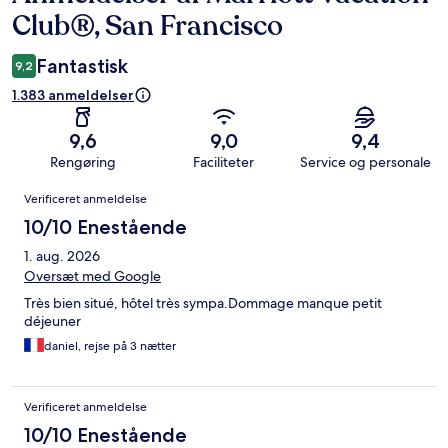
Club®, San Francisco
Fantastisk
9,2
1.383 anmeldelser
9,6
9,0
9,4
Rengøring
Faciliteter
Service og personale
Anmeldelser
Verificeret anmeldelse
10/10 Enestående
1. aug. 2026
Oversæt med Google
Très bien situé, hôtel très sympa.Dommage manque petit
déjeuner
daniel, rejse på 3 nætter
Verificeret anmeldelse
10/10 Enestående