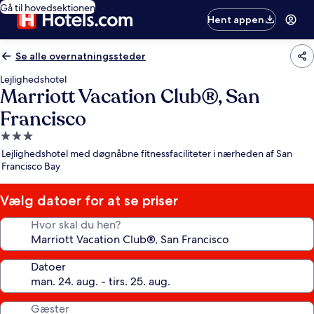
Gå til hovedsektionen
Hent appen
Se alle overnatningssteder
Lejlighedshotel
Marriott Vacation Club®, San
Francisco
3.0-
stjernet
Lejlighedshotel med døgnåbne fitnessfaciliteter i nærheden af San
overnatningssted
Francisco Bay
Vælg datoer for at se priser
Hvor skal du hen?
Datoer
Gæster