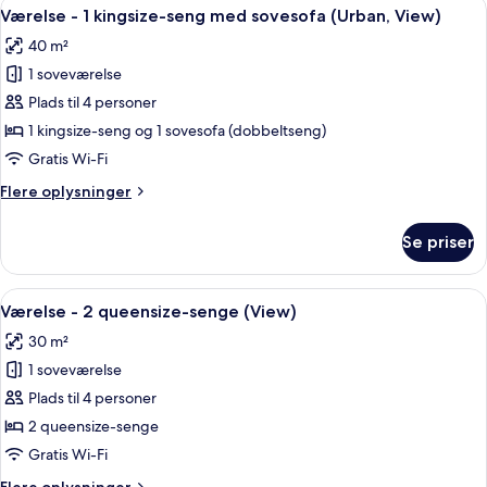
Indlæs
Et hotelværelse med seng, skrivebord, 
til
5
kingsize-
Værelse - 1 kingsize-seng med sovesofa (Urban, View)
alle
seng
gårdsplads
40 m²
med
billeder
sovesofa
1 soveværelse
af
-
Værelse
Plads til 4 personer
udsigt
-
til
1 kingsize-seng og 1 sovesofa (dobbeltseng)
gårdsplads
1
Gratis Wi-Fi
kingsize-
Flere
Flere oplysninger
seng
oplysninger
med
om
Se priser
Værelse
sovesofa
-
(Urban,
1
Indlæs
Premium-sengetøj, pengeskab på være
View)
5
kingsize-
Værelse - 2 queensize-senge (View)
alle
seng
30 m²
med
billeder
sovesofa
1 soveværelse
af
(Urban,
Værelse
Plads til 4 personer
View)
-
2 queensize-senge
2
Gratis Wi-Fi
queensize-
Flere