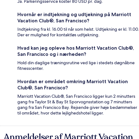
Ja. Parkeringsservice koster 80 USD pr. dag.
Hvornår er indtjekning og udtjekning på Marriott
Vacation Club®, San Francisco?
Indtjekning fra kl. 16.00 til når som helst. Udtjekning er kl. 11.00.
Der er mulighed for kontaktløs udtjekning.
Hvad kan jeg opleve hos Marriott Vacation Club®,
San Francisco og i nærheden?
Hold din daglige træningsrutine ved lige i stedets døgnåbne
fitnesscenter.
Hvordan er området omkring Marriott Vacation
Club®, San Francisco?
Marriott Vacation Club®, San Francisco ligger kun 2 minutters
gang fra Taylor St & Bay St Sporvognsstation og 7 minutters
gang fra San Francisco Bay. Rejsende giver høje bedømmelser
til området, hvor dette lejlighedshotel ligger.
Anmeldelser af Marriott Vacation
Anmeldelser