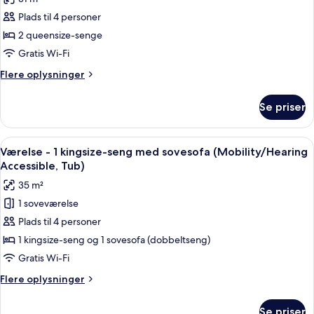
af
Plads til 4 personer
Værelse
2 queensize-senge
-
2
Gratis Wi-Fi
queensize-
Flere
Flere oplysninger
senge
oplysninger
om
-
Se priser
Værelse
udsigt
-
til
2
Indlæs
Et hotelværelse med seng, skrivebord, 
4
gårdsplads
queensize-
Værelse - 1 kingsize-seng med sovesofa (Mobility/Hearing
alle
senge
(Mobility/Hearing
Accessible, Tub)
-
billeder
Access,
35 m²
udsigt
af
Roll-
til
1 soveværelse
Værelse
gårdsplads
In
Plads til 4 personer
-
(Mobility/Hearing
Shwr)
Access,
1
1 kingsize-seng og 1 sovesofa (dobbeltseng)
Roll-
kingsize-
Gratis Wi-Fi
In
seng
Shwr)
Flere
Flere oplysninger
med
oplysninger
sovesofa
om
Se priser