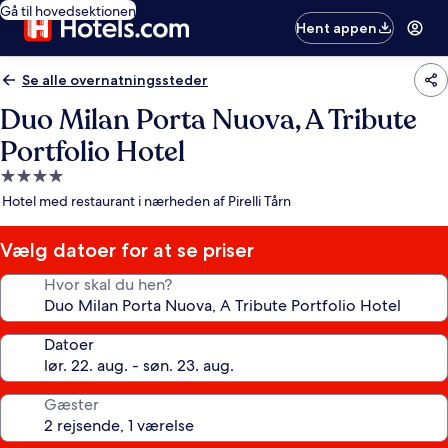
Gå til hovedsektionen
Hent appen
Se alle overnatningssteder
Duo Milan Porta Nuova, A Tribute
Portfolio Hotel
4.0-
stjernet
Hotel med restaurant i nærheden af Pirelli Tårn
overnatningssted
Vælg datoer for at se priser
Hvor skal du hen?
Datoer
Gæster