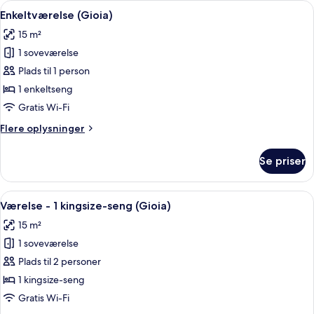
Indlæs
Et hotelværelse med en seng, et fjer
9
queensize-
Enkeltværelse (Gioia)
alle
seng
15 m²
(Gioia)
billeder
1 soveværelse
af
Enkeltværelse
Plads til 1 person
(Gioia)
1 enkeltseng
Gratis Wi-Fi
Flere
Flere oplysninger
oplysninger
om
Se priser
Enkeltværelse
(Gioia)
Indlæs
Et hotelværelse med seng, skrivebord,
9
Værelse - 1 kingsize-seng (Gioia)
alle
15 m²
billeder
1 soveværelse
af
Værelse
Plads til 2 personer
-
1 kingsize-seng
1
Gratis Wi-Fi
kingsize-