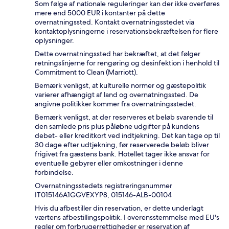
Som følge af nationale reguleringer kan der ikke overføres
mere end 5000 EUR i kontanter på dette
overnatningssted. Kontakt overnatningsstedet via
kontaktoplysningerne i reservationsbekræftelsen for flere
oplysninger.
Dette overnatningssted har bekræftet, at det følger
retningslinjerne for rengøring og desinfektion i henhold til
Commitment to Clean (Marriott).
Bemærk venligst, at kulturelle normer og gæstepolitik
varierer afhængigt af land og overnatningssted. De
angivne politikker kommer fra overnatningsstedet.
Bemærk venligst, at der reserveres et beløb svarende til
den samlede pris plus påløbne udgifter på kundens
debet- eller kreditkort ved indtjekning. Det kan tage op til
30 dage efter udtjekning, før reserverede beløb bliver
frigivet fra gæstens bank. Hotellet tager ikke ansvar for
eventuelle gebyrer eller omkostninger i denne
forbindelse.
Overnatningsstedets registreringsnummer
IT015146A1GGVEXYP8, 015146-ALB-00104
Hvis du afbestiller din reservation, er dette underlagt
værtens afbestillingspolitik. I overensstemmelse med EU's
regler om forbrugerrettigheder er reservation af