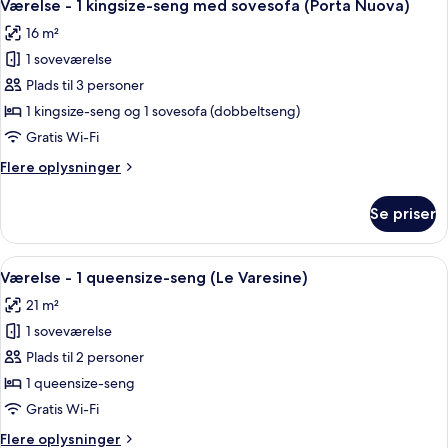
6
enkeltsenge
Værelse - 1 kingsize-seng med sovesofa (Porta Nuova)
alle
(Porta
16 m²
Nuova)
billeder
1 soveværelse
af
Værelse
Plads til 3 personer
-
1 kingsize-seng og 1 sovesofa (dobbeltseng)
1
Gratis Wi-Fi
kingsize-
Flere
Flere oplysninger
seng
oplysninger
med
om
Se priser
Værelse
sovesofa
-
(Porta
1
Indlæs
Værelse - 1 queensize-seng (Le Varesi
Nuova)
6
kingsize-
Værelse - 1 queensize-seng (Le Varesine)
alle
seng
21 m²
med
billeder
sovesofa
1 soveværelse
af
(Porta
Værelse
Plads til 2 personer
Nuova)
-
1 queensize-seng
1
Gratis Wi-Fi
queensize-
Flere
Flere oplysninger