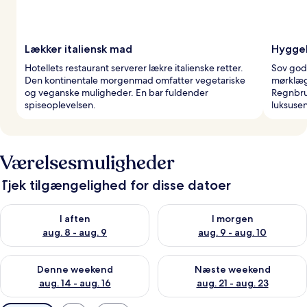
Lækker italiensk mad
Hyggel
Hotellets restaurant serverer lækre italienske retter.
Sov god
Den kontinentale morgenmad omfatter vegetariske
mørklægn
og veganske muligheder. En bar fuldender
Regnbru
spiseoplevelsen.
luksusen
Værelsesmuligheder
Tjek tilgængelighed for disse datoer
Tjek tilgængelighed for i aften aug. 8 - aug. 9
Tjek tilgængelighed for i morg
I aften
I morgen
aug. 8 - aug. 9
aug. 9 - aug. 10
Tjek tilgængelighed for denne weekend aug. 14 - aug. 16
Tjek tilgængelighed for næste
Denne weekend
Næste weekend
aug. 14 - aug. 16
aug. 21 - aug. 23