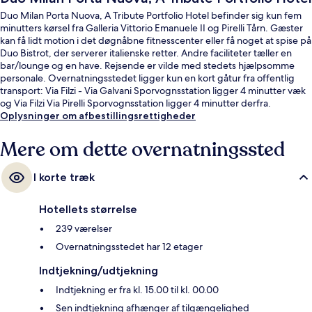
Duo Milan Porta Nuova, A Tribute Portfolio Hotel befinder sig kun fem
minutters kørsel fra Galleria Vittorio Emanuele II og Pirelli Tårn. Gæster
kan få lidt motion i det døgnåbne fitnesscenter eller få noget at spise på
Duo Bistrot, der serverer italienske retter. Andre faciliteter tæller en
bar/lounge og en have. Rejsende er vilde med stedets hjælpsomme
personale. Overnatningsstedet ligger kun en kort gåtur fra offentlig
transport: Via Filzi - Via Galvani Sporvognsstation ligger 4 minutter væk
og Via Filzi Via Pirelli Sporvognsstation ligger 4 minutter derfra.
Oplysninger om afbestillingsrettigheder
Mere om dette overnatningssted
I korte træk
Hotellets størrelse
239 værelser
Overnatningsstedet har 12 etager
Indtjekning/udtjekning
Indtjekning er fra kl. 15.00 til kl. 00.00
Sen indtjekning afhænger af tilgængelighed