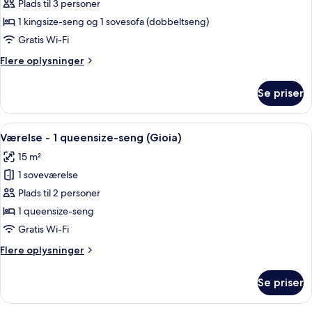
Suite
Plads til 3 personer
-
1 kingsize-seng og 1 sovesofa (dobbeltseng)
1
Gratis Wi-Fi
kingsize-
Flere
Flere oplysninger
seng
oplysninger
med
om
Se priser
Suite
sovesofa
-
(Studio)
1
Indlæs
Et hotelværelse med en stor seng, et s
10
kingsize-
Værelse - 1 queensize-seng (Gioia)
alle
seng
15 m²
med
billeder
sovesofa
1 soveværelse
af
(Studio)
Værelse
Plads til 2 personer
-
1 queensize-seng
1
Gratis Wi-Fi
queensize-
Flere
Flere oplysninger
seng
oplysninger
(Gioia)
om
Se priser
Værelse
-
1