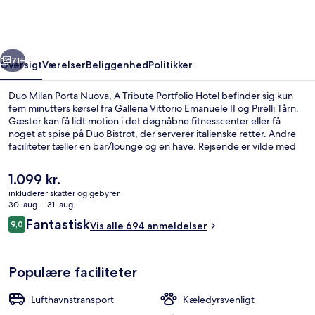
Nuova,
A
Tribute
rige
Næste
Portfolio
71+
Oversigt
Værelser
Beliggenhed
Politikker
Hotel
Duo Milan Porta Nuova, A Tribute Portfolio Hotel befinder sig kun
fem minutters kørsel fra Galleria Vittorio Emanuele II og Pirelli Tårn.
Gæster kan få lidt motion i det døgnåbne fitnesscenter eller få
noget at spise på Duo Bistrot, der serverer italienske retter. Andre
faciliteter tæller en bar/lounge og en have. Rejsende er vilde med
stedets hjælpsomme personale. Overnatningsstedet ligger kun en
kort gåtur fra offentlig transport: Via Filzi - Via Galvani
Den
1.099 kr.
Sporvognsstation ligger 4 minutter væk og Via Filzi Via Pirelli
nuværende
inkluderer skatter og gebyrer
Sporvognsstation ligger 4 minutter derfra.
pris
30. aug. - 31. aug.
Lobby
er
Anmeldelser
Fantastisk
9,0
Vis alle 694 anmeldelser
1.099 kr.
9,0 ud af 10.
Populære faciliteter
Lufthavnstransport
Kæledyrsvenligt