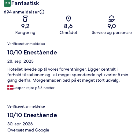
Fantastisk
9,0
694 anmeldelser
9,2
8,6
9,0
Rengøring
Området
Service og personale
Anmeldelser
Verificeret anmeldelse
10/10 Enestående
28. sep. 2023
Hotellet levede op til vores forventninger. Ligger centralt i
forhold til stationen og i et meget spændende nyt kvarter 5 min
gang derfra. Morgenmaden bød på et meget stort udvalg.
Jesper, rejse på 3 nætter
Verificeret anmeldelse
10/10 Enestående
30. apr. 2026
Oversæt med Google