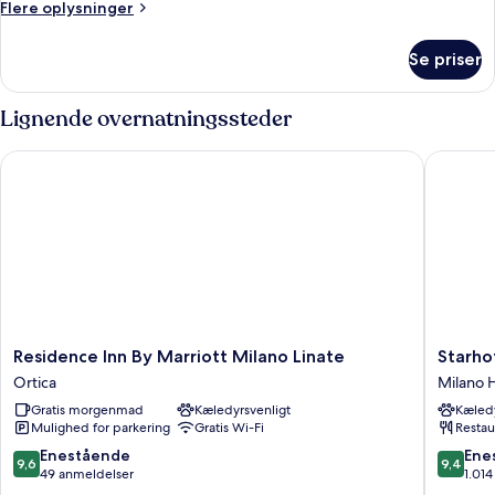
Flere
Flere oplysninger
seng
oplysninger
(Gioia)
om
Se priser
Værelse
-
1
Lignende overnatningssteder
kingsize-
seng
Residence Inn By Marriott Milano Linate
Starhotel
(Gioia)
Residence
Starhote
Residence Inn By Marriott Milano Linate
Starhot
Inn
E.c.ho.
Ortica
Milano
By
Milano
Gratis morgenmad
Kæledyrsvenligt
Kæledy
Marriott
Hovedb
Mulighed for parkering
Gratis Wi-Fi
Restau
Milano
Linate
9.6
9.4
Enestående
Ene
9,6
9,4
Ortica
ud
ud
49 anmeldelser
1.01
af
af