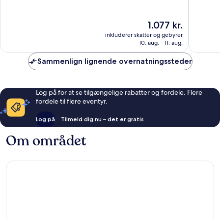
10,
10,
Enestående,
Eneståe
Prisen
1.077 kr.
49
1.014
er
anmeldelser
anmelde
inkluderer skatter og gebyrer
1.077 kr.
10. aug. - 11. aug.
Sammenlign lignende overnatningssteder
Log på for at se tilgængelige rabatter og fordele. Flere
fordele til flere eventyr.
Log på
Tilmeld dig nu – det er gratis
Om området