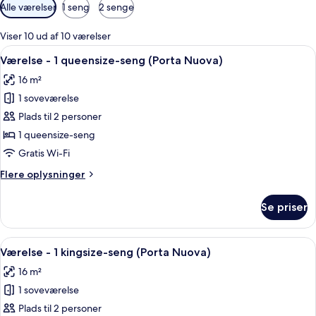
Tilgængelige
Alle værelser
1 seng
2 senge
filtre
for
Viser 10 ud af 10 værelser
værelser
Indlæs
Et hotelværelse med en stor seng, et 
9
Værelse - 1 queensize-seng (Porta Nuova)
alle
16 m²
billeder
1 soveværelse
af
Værelse
Plads til 2 personer
-
1 queensize-seng
1
Gratis Wi-Fi
queensize-
Flere
Flere oplysninger
seng
oplysninger
(Porta
om
Se priser
Værelse
Nuova)
-
1
Indlæs
Et hotelværelse med en stor seng, et s
8
queensize-
Værelse - 1 kingsize-seng (Porta Nuova)
alle
seng
16 m²
(Porta
billeder
Nuova)
1 soveværelse
af
Værelse
Plads til 2 personer