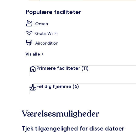
af
d
10,
s
Populære faciliteter
Gæstefavoritter
t
Overnatning
Onsen
b
e
Gratis Wi-Fi
d
ø
Aircondition
m
t
Vis alle
a
Primære faciliteter
(11)
f
r
e
Føl dig hjemme
(6)
j
s
e
n
Værelsesmuligheder
d
e
Tjek tilgængelighed for disse datoer