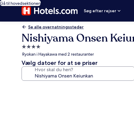
Gå til hovedsektionen
Søg efter rejser
Se alle overnatningssteder
Nishiyama Onsen Keiu
4.0-
stjernet
Ryokan i Hayakawa med 2 restauranter
overnatningssted
Vælg datoer for at se priser
Hvor skal du hen?
Billedgalleri
for
Nishiyama
Onsen
Keiunkan