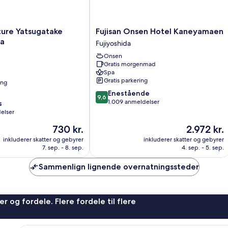
Fujisan
ure Yatsugatake
Fujisan Onsen Hotel Kaneyamaen
Onsen
pa
Fujiyoshida
Hotel
Onsen
Kaneyamaen
Gratis morgenmad
Fujiyoshida
Spa
Gratis parkering
ing
9.6
Enestående
9,6
ud
1.009 anmeldelser
s
af
elser
10,
Prisen
Prisen
730 kr.
2.972 kr.
Enestående,
er
er
1.009
inkluderer skatter og gebyrer
inkluderer skatter og gebyrer
730 kr.
2.972 kr.
anmeldelser
7. sep. - 8. sep.
4. sep. - 5. sep.
Sammenlign lignende overnatningssteder
r og fordele. Flere fordele til flere