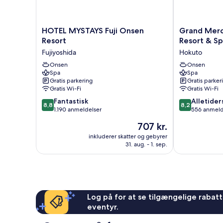
HOTEL
Grand
HOTEL MYSTAYS Fuji Onsen
Grand Merc
MYSTAYS
Mercure
Resort
Resort & S
Fuji
Yatsugatake
Fujiyoshida
Hokuto
Onsen
Resort
Resort
Onsen
&
Onsen
Spa
Spa
Fujiyoshida
Spa
Gratis parkering
Gratis parker
Hokuto
Gratis Wi-Fi
Gratis Wi-Fi
8.8
8.2
Fantastisk
Alletider
8,8
8,2
ud
ud
1.190 anmeldelser
556 anmeld
af
af
Prisen
707 kr.
10,
10,
er
Fantastisk,
Alletiders,
inkluderer skatter og gebyrer
707 kr.
31. aug. - 1. sep.
1.190
556
anmeldelser
anmeldelser
Log på for at se tilgængelige rabatte
eventyr.