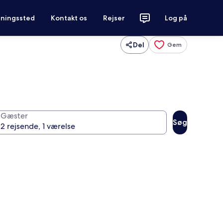
tningssted
Kontakt os
Rejser
Log på
Del
Gem
Gæster
Søg