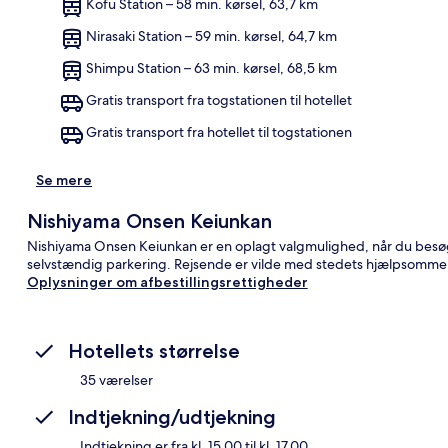
Kofu Station – 58 min. kørsel, 63,7 km
Nirasaki Station – 59 min. kørsel, 64,7 km
Kor
Shimpu Station – 63 min. kørsel, 68,5 km
Gratis transport fra togstationen til hotellet
Gratis transport fra hotellet til togstationen
Se mere
Nishiyama Onsen Keiunkan
Nishiyama Onsen Keiunkan er en oplagt valgmulighed, når du besøge
selvstændig parkering. Rejsende er vilde med stedets hjælpsomme
Oplysninger om afbestillingsrettigheder
Hotellets størrelse
35 værelser
Indtjekning/udtjekning
Indtjekning er fra kl. 15.00 til kl. 17.00