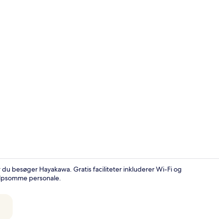
Udendørsom
du besøger Hayakawa. Gratis faciliteter inkluderer Wi-Fi og
ælpsomme personale.
Traditionelt