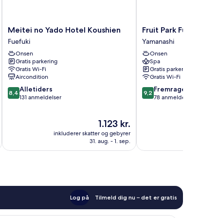
Meitei
Fruit
Meitei no Yado Hotel Koushien
Fruit Park Fujiya Hote
no
Park
Fuefuki
Yamanashi
Yado
Fujiya
Onsen
Onsen
Hotel
Hotel
Gratis parkering
Spa
Koushien
Yamanashi
Gratis Wi-Fi
Gratis parkering
Fuefuki
Aircondition
Gratis Wi-Fi
8.4
9.2
Alletiders
Fremragende
8,4
9,2
ud
ud
131 anmeldelser
78 anmeldelser
af
af
10,
10,
Prisen
1.123 kr.
Alletiders,
Fremragende,
er
131
78
inkluderer skatter og gebyrer
inkluderer 
1.123 kr.
anmeldelser
anmeldelser
31. aug. - 1. sep.
Log på
Tilmeld dig nu – det er gratis