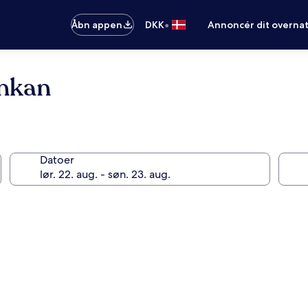
•
Åbn appen
DKK
Annoncér dit overna
nkan
Datoer