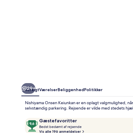
29+
Oversigt
Værelser
Beliggenhed
Politikker
Nishiyama Onsen Keiunkan er en oplagt valgmulighed, når 
selvstændig parkering. Rejsende er vilde med stedets hj
Anmeldelser
9,6
Gæstefavoritter
B
ud
Bedst bedømt af rejsende
e
Vis alle 196 anmeldelser