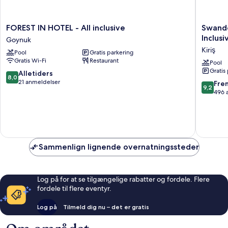
FOREST
Swando
FOREST IN HOTEL - All inclusive
Swando
IN
Hotels
Inclusi
Goynuk
HOTEL
&
Kiriş
Pool
Gratis parkering
-
Resorts
Gratis Wi-Fi
Restaurant
All
-
Pool
Gratis
inclusive
Kemer
8.0
Alletiders
8,0
Goynuk
-
ud
21 anmeldelser
9.2
Fre
9,2
All
af
ud
496 
Inclusiv
10,
af
Kiriş
Alletiders,
10,
21
Fremrag
anmeldelser
496
anmelde
Sammenlign lignende overnatningssteder
Log på for at se tilgængelige rabatter og fordele. Flere
fordele til flere eventyr.
Log på
Tilmeld dig nu – det er gratis