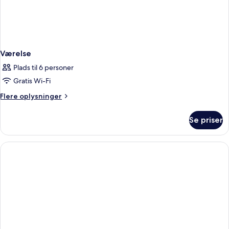
Værelse
Plads til 6 personer
Gratis Wi-Fi
Flere
Flere oplysninger
oplysninger
om
Se priser
Værelse