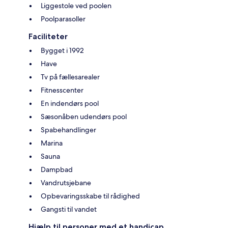
Liggestole ved poolen
Poolparasoller
Faciliteter
Bygget i 1992
Have
Tv på fællesarealer
Fitnesscenter
En indendørs pool
Sæsonåben udendørs pool
Spabehandlinger
Marina
Sauna
Dampbad
Vandrutsjebane
Opbevaringsskabe til rådighed
Gangsti til vandet
Hjælp til personer med et handicap