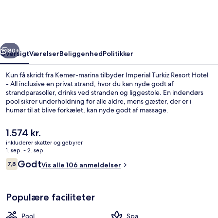
Hotel
-
All
rige
Næste
inclusive
80+
Oversigt
Værelser
Beliggenhed
Politikker
Kun få skridt fra Kemer-marina tilbyder Imperial Turkiz Resort Hotel
- All inclusive en privat strand, hvor du kan nyde godt af
strandparasoller, drinks ved stranden og liggestole. En indendørs
pool sikrer underholdning for alle aldre, mens gæster, der er i
humør til at blive forkælet, kan nyde godt af massage.
Spisemulighederne tæller 3 restauranter, og de 2 barer/lounger er
gode steder at nyde en kølig drink. Andre højdepunkter på dette
Den
1.574 kr.
overnatningssted med luksusfaciliteter omfatter en marina, en
nuværende
inkluderer skatter og gebyrer
gratis børneklub og en bar ved poolen.
pris
1. sep. - 2. sep.
En privat strand, liggestole, parasoll
er
Anmeldelser
Godt
7,8
Vis alle 106 anmeldelser
1.574 kr.
7,8 ud af 10.
Populære faciliteter
Pool
Spa