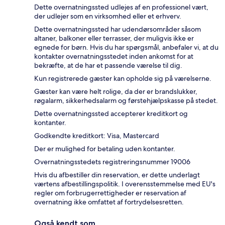
Dette overnatningssted udlejes af en professionel vært,
der udlejer som en virksomhed eller et erhverv.
Dette overnatningssted har udendørsområder såsom
altaner, balkoner eller terrasser, der muligvis ikke er
egnede for børn. Hvis du har spørgsmål, anbefaler vi, at du
kontakter overnatningsstedet inden ankomst for at
bekræfte, at de har et passende værelse til dig.
Kun registrerede gæster kan opholde sig på værelserne.
Gæster kan være helt rolige, da der er brandslukker,
røgalarm, sikkerhedsalarm og førstehjælpskasse på stedet.
Dette overnatningssted accepterer kreditkort og
kontanter.
Godkendte kreditkort: Visa, Mastercard
Der er mulighed for betaling uden kontanter.
Overnatningsstedets registreringsnummer 19006
Hvis du afbestiller din reservation, er dette underlagt
værtens afbestillingspolitik. I overensstemmelse med EU's
regler om forbrugerrettigheder er reservation af
overnatning ikke omfattet af fortrydelsesretten.
Også kendt som