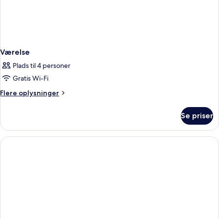
Værelse
Plads til 4 personer
Gratis Wi-Fi
Flere
Flere oplysninger
oplysninger
om
Se priser
Værelse