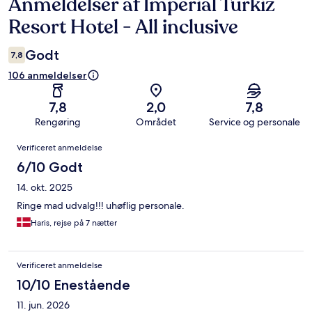
Anmeldelser af Imperial Turkiz
Anmeldelser
Resort Hotel - All inclusive
Godt
7,8
106 anmeldelser
7,8
2,0
7,8
Rengøring
Området
Service og personale
Anmeldelser
Verificeret anmeldelse
6/10 Godt
14. okt. 2025
Ringe mad udvalg!!! uhøflig personale.
Haris, rejse på 7 nætter
Verificeret anmeldelse
10/10 Enestående
11. jun. 2026