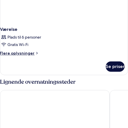
Værelse
Plads til 6 personer
Gratis Wi-Fi
Flere
Flere oplysninger
oplysninger
om
Se priser
Værelse
Lignende overnatningssteder
FOREST IN HOTEL - All inclusive
Swandor 