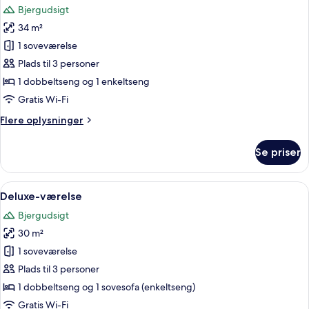
Bjergudsigt
billeder
34 m²
af
Superior-
1 soveværelse
værelse
Plads til 3 personer
-
1 dobbeltseng og 1 enkeltseng
1
Gratis Wi-Fi
soveværelse
Flere
Flere oplysninger
oplysninger
om
Se priser
Superior-
værelse
-
Indlæs
Et hotelværelse med seng, skrivebord, s
8
1
Deluxe-værelse
alle
soveværelse
Bjergudsigt
billeder
30 m²
af
Deluxe-
1 soveværelse
værelse
Plads til 3 personer
1 dobbeltseng og 1 sovesofa (enkeltseng)
Gratis Wi-Fi