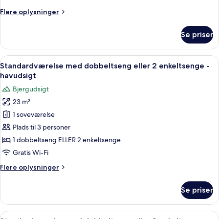
Flere
Flere oplysninger
oplysninger
om
Se priser
Deluxe-
værelse
Indlæs
Et hotelværelse med en stor seng, et sk
6
Standardværelse med dobbeltseng eller 2 enkeltsenge -
alle
havudsigt
billeder
Bjergudsigt
af
23 m²
Standardværelse
1 soveværelse
med
dobbeltseng
Plads til 3 personer
eller
1 dobbeltseng ELLER 2 enkeltsenge
2
Gratis Wi-Fi
enkeltsenge
Flere
Flere oplysninger
-
oplysninger
havudsigt
om
Se priser
Standardværelse
med
dobbeltseng
Indlæs
Et hotelværelse med en seng, et skrivebo