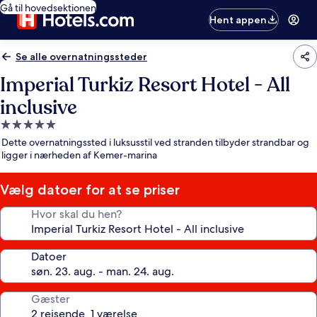
Gå til hovedsektionen
Hent appen
Se alle overnatningssteder
Imperial Turkiz Resort Hotel - All
inclusive
5.0-
stjernet
Dette overnatningssted i luksusstil ved stranden tilbyder strandbar og
overnatningssted
ligger i nærheden af Kemer-marina
Vælg datoer for at se priser
Hvor skal du hen?
Datoer
Gæster