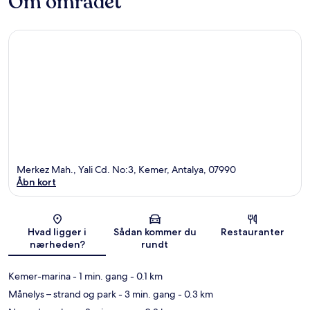
Om området
Merkez Mah., Yali Cd. No:3, Kemer, Antalya, 07990
Åbn kort
Kort
Hvad ligger i
Sådan kommer du
Restauranter
nærheden?
rundt
Kemer-marina
- 1 min. gang
- 0.1 km
Månelys – strand og park
- 3 min. gang
- 0.3 km