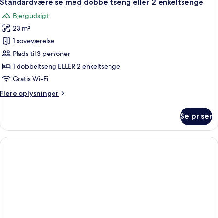
8
eller
Standardværelse med dobbeltseng eller 2 enkeltsenge
alle
2
Bjergudsigt
enkeltsenge
billeder
-
23 m²
af
havudsigt
Standardværelse
1 soveværelse
med
Plads til 3 personer
dobbeltseng
1 dobbeltseng ELLER 2 enkeltsenge
eller
Gratis Wi-Fi
2
Flere
Flere oplysninger
enkeltsenge
oplysninger
om
Se priser
Standardværelse
med
dobbeltseng
eller
2
enkeltsenge