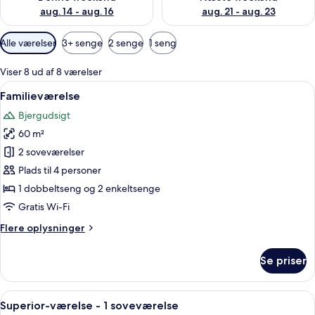
aug. 14 - aug. 16
aug. 21 - aug. 23
Tilgængelige
Alle værelser
3+ senge
2 senge
1 seng
filtre
for
Viser 8 ud af 8 værelser
værelser
Indlæs
Et hotelværelse med seng, skrivebord, 
7
Familieværelse
alle
Bjergudsigt
billeder
60 m²
af
Familieværelse
2 soveværelser
Plads til 4 personer
1 dobbeltseng og 2 enkeltsenge
Gratis Wi-Fi
Flere
Flere oplysninger
oplysninger
om
Se priser
Familieværelse
Indlæs
Et hotelværelse med seng, sengeborde
6
Superior-værelse - 1 soveværelse
alle