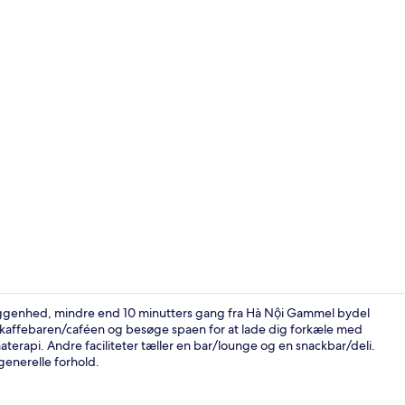
Receptionssa
liggenhed, mindre end 10 minutters gang fra Hà Nội Gammel bydel
 kaffebaren/caféen og besøge spaen for at lade dig forkæle med
rapi. Andre faciliteter tæller en bar/lounge og en snackbar/deli.
Servering af
enerelle forhold.