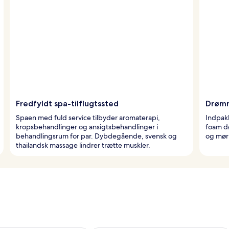
Fredfyldt spa-tilflugtssted
Drømm
Spaen med fuld service tilbyder aromaterapi,
Indpak
kropsbehandlinger og ansigtsbehandlinger i
foam dø
behandlingsrum for par. Dybdegående, svensk og
og mør
thailandsk massage lindrer trætte muskler.