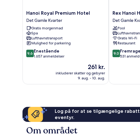
Hanoi
Rex
Hanoi Royal Premium Hotel
Rex Hanoi H
Royal
Hanoi
Det Gamle Kvarter
Det Gamle Kva
Premium
Hotel
Gratis morgenmad
Pool
Hotel
Det
Spa
Lufthavnstra
Det
Gamle
Lufthavnstransport
Gratis Wi-Fi
Gamle
Kvarter
Mulighed for parkering
Restaurant
Kvarter
9.6
9.0
Enestående
Fremrag
9,6
9,0
ud
ud
1.657 anmeldelser
531 anmeld
af
af
Prisen
261 kr.
10,
10,
er
Enestående,
Fremragende
inkluderer skatter og gebyrer
261 kr.
9. aug. - 10. aug.
1.657
531
anmeldelser
anmeldelser
Log på for at se tilgængelige rabatte
eventyr.
Om området