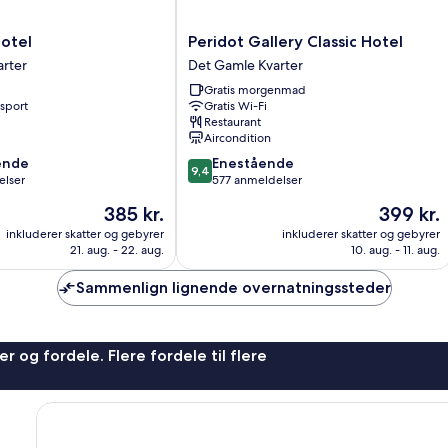
Peridot
otel
Peridot Gallery Classic Hotel
Gallery
rter
Det Gamle Kvarter
Classic
Gratis morgenmad
Hotel
nsport
Gratis Wi-Fi
Det
Restaurant
Gamle
Aircondition
Kvarter
9.4
ende
Enestående
9,4
ud
elser
577 anmeldelser
af
Prisen
Prisen
385 kr.
399 kr.
10,
er
er
,
Enestående,
inkluderer skatter og gebyrer
inkluderer skatter og gebyrer
385 kr.
399 kr.
21. aug. - 22. aug.
10. aug. - 11. aug.
577
anmeldelser
Sammenlign lignende overnatningssteder
r og fordele. Flere fordele til flere