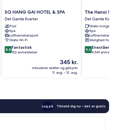
SQ
The
SQ HANG GAI HOTEL & SPA
The Hanoi Signature
HANG
Hanoi
Det Gamle Kvarter
Det Gamle Kvarter
GAI
Signature
Pool
Gratis morgenmad
HOTEL
Hotel
Spa
Spa
&
Det
Lufthavnstransport
Lufthavnstransport
SPA
Gamle
Gratis Wi-Fi
Mulighed for parkering
Det
Kvarter
8.8
9.4
Fantastisk
Enestående
Gamle
8,8
9,4
ud
ud
152 anmeldelser
4.541 anmeldelser
Kvarter
af
af
Prisen
345 kr.
10,
10,
er
Fantastisk,
Enestående,
inkluderer skatter og gebyrer
inkluderer 
345 kr.
11. aug. - 12. aug.
152
4.541
anmeldelser
anmeldelser
Log på
Tilmeld dig nu – det er gratis