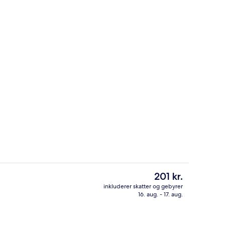
l
Overnatningsstedets facade
Den
201 kr.
nuværende
inkluderer skatter og gebyrer
pris
16. aug. - 17. aug.
 kaffe
Udendørsområde
er
201 kr.