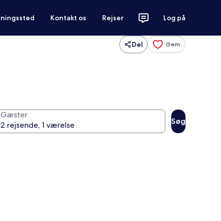
tningssted
Kontakt os
Rejser
Log på
Del
Gem
Gæster
Søg