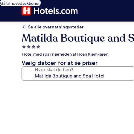
Gå til hovedsektionen
Se alle overnatningssteder
Matilda Boutique and 
4.0-
stjernet
Hotel med spa i nærheden af Hoan Kiem-søen
overnatningssted
Vælg datoer for at se priser
Hvor skal du hen?
Billedgalleri
for
Matilda
Boutique
and
Spa