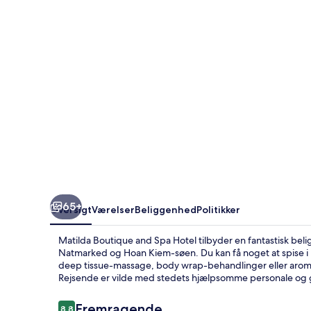
Hotel
65+
Oversigt
Værelser
Beliggenhed
Politikker
Matilda Boutique and Spa Hotel tilbyder en fantastisk be
Natmarked og Hoan Kiem-søen. Du kan få noget at spise i
deep tissue-massage, body wrap-behandlinger eller aromate
Rejsende er vilde med stedets hjælpsomme personale og g
Anmeldelser
Fremragende
8,8