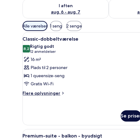
Tjek tilgængelighed for i aften aug. 6 - aug. 7
Tjek tilgænge
I aften
aug. 6 - aug. 7
a
Tilgængelige
Alle værelser
1 seng
2 senge
filtre
Indlæs
Et hotelværelse med en seng, 
for
8
Classic-dobbeltværelse
alle
værelser
Rigtig godt
billeder
8,2
8,2 ud af 10
(12
12 anmeldelser
af
anmeldelser)
16 m²
Classic-
Plads til 2 personer
dobbeltværelse
1 queensize-seng
Gratis Wi-Fi
Flere
Flere oplysninger
oplysninger
om
Classic-
dobbeltværelse
Se prise
Indlæs
Et moderne hotelværelse med e
12
Premium-suite - balkon - byudsigt
alle