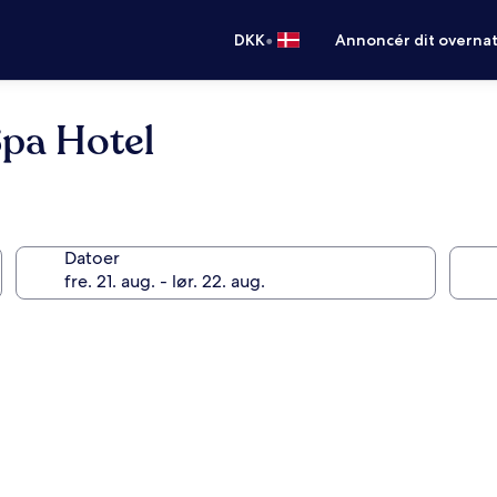
•
DKK
Annoncér dit overna
Spa Hotel
Datoer