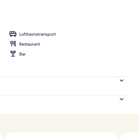
e, dundyner, senge med madrasser af memory foam, minibar
Lufthavnstransport
Restaurant
Bar