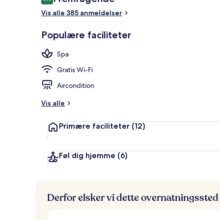
8,8 ud af 10.
Vis alle 385 anmeldelser
1 soveværels
Populære faciliteter
Spa
Gratis Wi-Fi
Aircondition
Vis alle
Primære faciliteter
(12)
Føl dig hjemme
(6)
Derfor elsker vi dette overnatningssted