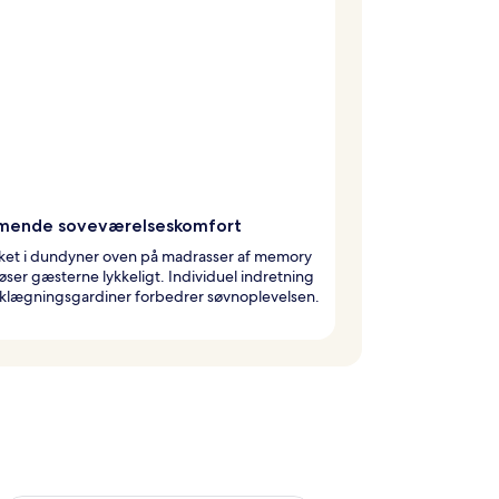
ende soveværelseskomfort
ket i dundyner oven på madrasser af memory
ser gæsterne lykkeligt. Individuel indretning
klægningsgardiner forbedrer søvnoplevelsen.