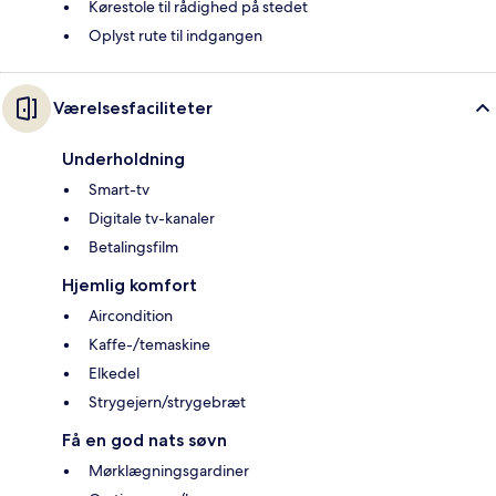
Kørestole til rådighed på stedet
Oplyst rute til indgangen
Værelsesfaciliteter
Underholdning
Smart-tv
Digitale tv-kanaler
Betalingsfilm
Hjemlig komfort
Aircondition
Kaffe-/temaskine
Elkedel
Strygejern/strygebræt
Få en god nats søvn
Mørklægningsgardiner