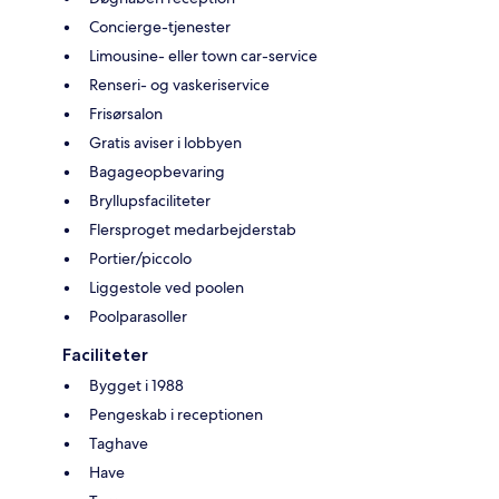
Concierge-tjenester
Limousine- eller town car-service
Renseri- og vaskeriservice
Frisørsalon
Gratis aviser i lobbyen
Bagageopbevaring
Bryllupsfaciliteter
Flersproget medarbejderstab
Portier/piccolo
Liggestole ved poolen
Poolparasoller
Faciliteter
Bygget i 1988
Pengeskab i receptionen
Taghave
Have