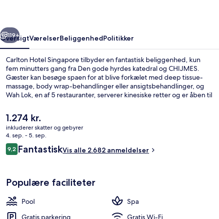
rige
Næste
119+
Oversigt
Værelser
Beliggenhed
Politikker
Carlton Hotel Singapore tilbyder en fantastisk beliggenhed, kun
fem minutters gang fra Den gode hyrdes katedral og CHIJMES.
Gæster kan besøge spaen for at blive forkælet med deep tissue-
massage, body wrap-behandlinger eller ansigtsbehandlinger, og
Wah Lok, en af 5 restauranter, serverer kinesiske retter og er åben til
frokost og aftensmad. En udendørs pool, en bar ved poolen og et
fitnesscenter er andre højdepunkter på dette hotel med
Den
1.274 kr.
luksusfaciliteter. Rejsende er glade for den centrale beliggenhed og
nuværende
inkluderer skatter og gebyrer
områdets seværdigheder en kort gåtur fra offentlig transport: Bras
pris
4. sep. - 5. sep.
Basah Metrostation ligger 3 minutter derfra og Esplanade
Udendørsområde
er
Anmeldelser
Metrostation 5 minutter væk.
Fantastisk
9,2
Vis alle 2.682 anmeldelser
1.274 kr.
9,2 ud af 10.
Populære faciliteter
Pool
Spa
Gratis parkering
Gratis Wi-Fi