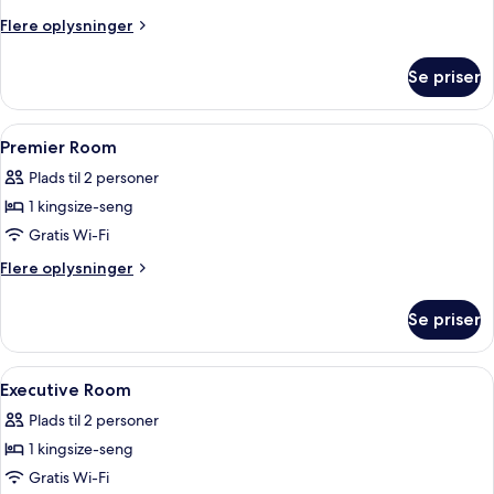
Room
Flere
Flere oplysninger
oplysninger
om
Se priser
Deluxe
Room
Indlæs
Pengeskab på værelset, skrivebord, a
5
Premier Room
alle
Plads til 2 personer
billeder
1 kingsize-seng
af
Premier
Gratis Wi-Fi
Room
Flere
Flere oplysninger
oplysninger
om
Se priser
Premier
Room
Indlæs
Pengeskab på værelset, skrivebord, a
6
Executive Room
alle
Plads til 2 personer
billeder
1 kingsize-seng
af
Executive
Gratis Wi-Fi