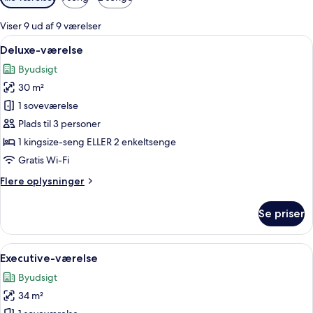
filtre
for
Viser 9 ud af 9 værelser
værelser
Indlæs
Et hotelværelse med seng, skrivebord, s
6
Deluxe-værelse
alle
Byudsigt
billeder
30 m²
af
Deluxe-
1 soveværelse
værelse
Plads til 3 personer
1 kingsize-seng ELLER 2 enkeltsenge
Gratis Wi-Fi
Flere
Flere oplysninger
oplysninger
om
Se priser
Deluxe-
værelse
Indlæs
Et hotelværelse med seng, skrivebord, 
5
Executive-værelse
alle
Byudsigt
billeder
34 m²
af