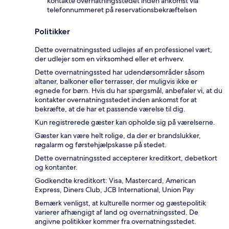
kontakte overnatningsstedet inden ankomst via
telefonnummeret på reservationsbekræftelsen
Politikker
Dette overnatningssted udlejes af en professionel vært,
der udlejer som en virksomhed eller et erhverv.
Dette overnatningssted har udendørsområder såsom
altaner, balkoner eller terrasser, der muligvis ikke er
egnede for børn. Hvis du har spørgsmål, anbefaler vi, at du
kontakter overnatningsstedet inden ankomst for at
bekræfte, at de har et passende værelse til dig.
Kun registrerede gæster kan opholde sig på værelserne.
Gæster kan være helt rolige, da der er brandslukker,
røgalarm og førstehjælpskasse på stedet.
Dette overnatningssted accepterer kreditkort, debetkort
og kontanter.
Godkendte kreditkort: Visa, Mastercard, American
Express, Diners Club, JCB International, Union Pay
Bemærk venligst, at kulturelle normer og gæstepolitik
varierer afhængigt af land og overnatningssted. De
angivne politikker kommer fra overnatningsstedet.