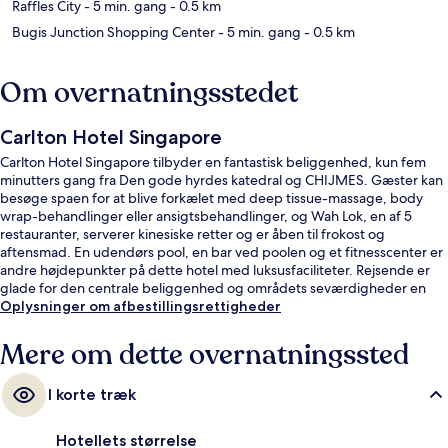
Raffles City
- 5 min. gang
- 0.5 km
Bugis Junction Shopping Center
- 5 min. gang
- 0.5 km
Om overnatningsstedet
Carlton Hotel Singapore
Carlton Hotel Singapore tilbyder en fantastisk beliggenhed, kun fem
minutters gang fra Den gode hyrdes katedral og CHIJMES. Gæster kan
besøge spaen for at blive forkælet med deep tissue-massage, body
wrap-behandlinger eller ansigtsbehandlinger, og Wah Lok, en af 5
restauranter, serverer kinesiske retter og er åben til frokost og
aftensmad. En udendørs pool, en bar ved poolen og et fitnesscenter er
andre højdepunkter på dette hotel med luksusfaciliteter. Rejsende er
glade for den centrale beliggenhed og områdets seværdigheder en
kort gåtur fra offentlig transport: Bras Basah Metrostation ligger 3
Oplysninger om afbestillingsrettigheder
minutter derfra og Esplanade Metrostation 5 minutter væk.
Mere om dette overnatningssted
I korte træk
Hotellets størrelse