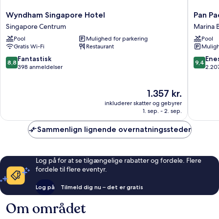
Wyndham
Pan
Wyndham Singapore Hotel
Pan Pa
Singapore
Pacific
Singapore Centrum
Marina 
Hotel
Singapo
Pool
Mulighed for parkering
Pool
Singapore
Marina
Gratis Wi-Fi
Restaurant
Muligh
Centrum
Bay
8.8
9.4
Fantastisk
Ene
8,8
9,4
ud
ud
398 anmeldelser
2.20
af
af
10,
10,
Prisen
1.357 kr.
Fantastisk,
Eneståe
er
398
2.207
inkluderer skatter og gebyrer
1.357 kr.
anmeldelser
anmelde
1. sep. - 2. sep.
Sammenlign lignende overnatningssteder
Log på for at se tilgængelige rabatter og fordele. Flere
fordele til flere eventyr.
Log på
Tilmeld dig nu – det er gratis
Om området