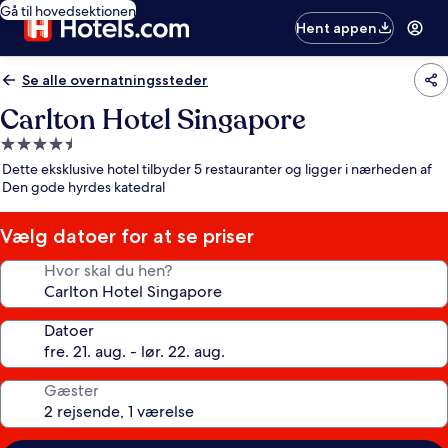
Gå til hovedsektionen
Hent appen
Se alle overnatningssteder
Carlton Hotel Singapore
4.5-
stjernet
Dette eksklusive hotel tilbyder 5 restauranter og ligger i nærheden af
overnatningssted
Den gode hyrdes katedral
Vælg datoer for at se priser
Hvor skal du hen?
Datoer
Gæster