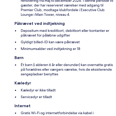
renovering fra maj til december 2026. I denne periode vil
gæster, der har reserveret værelser med adgang til
Premier Club, modtage klubfordele i Executive Club
Lounge i Main Tower, niveau 4.
Påkrævet ved indtjekning
Depositum med kreditkort, debitkort eller kontanter er
påkrævet for påløbne udgifter
Gyldigt billed-ID kan være påkrævet
Minimumsalder ved indtjekning er 18
Børn
Ét barn (i alderen 6 år eller derunder) kan overnatte gratis
på forældres eller værgers værelse, hvis de eksisterende
sengepladser benyttes
Kæledyr
Kæledyr er ikke tilladt
Servicedyr er tilladt
Internet
Gratis Wi-Fi og internetforbindelse via kabel i