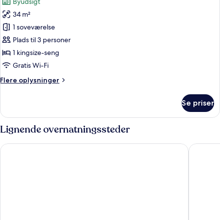
Byudsigt
billeder
34 m²
af
Premier,
1 soveværelse
værelse,
Plads til 3 personer
club
1 kingsize-seng
Gratis Wi-Fi
Flere
Flere oplysninger
oplysninger
om
Se priser
Premier,
værelse,
club
Lignende overnatningssteder
Wyndham Singapore Hotel
Pan Paci