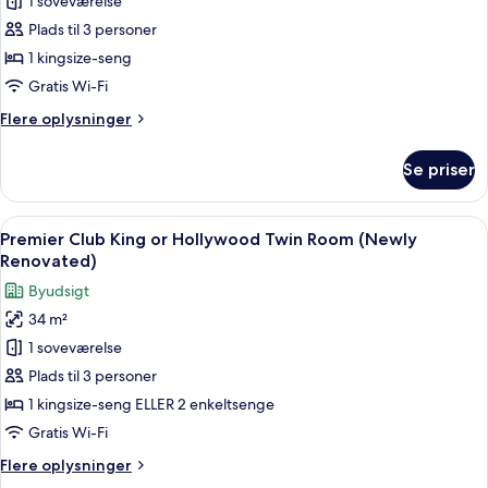
Executive-
1 soveværelse
værelse
Plads til 3 personer
1 kingsize-seng
Gratis Wi-Fi
Flere
Flere oplysninger
oplysninger
om
Se priser
Executive-
værelse
Indlæs
Premier Club King or Hollywood Twin
4
Premier Club King or Hollywood Twin Room (Newly
alle
Renovated)
billeder
Byudsigt
af
34 m²
Premier
1 soveværelse
Club
King
Plads til 3 personer
or
1 kingsize-seng ELLER 2 enkeltsenge
Hollywood
Gratis Wi-Fi
Twin
Flere
Flere oplysninger
Room
oplysninger