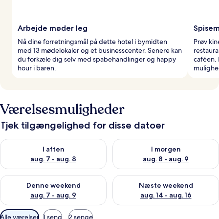
Arbejde møder leg
Spisem
Nå dine forretningsmål på dette hotel i bymidten
Prøv kin
med 13 mødelokaler og et businesscenter. Senere kan
restaura
du forkæle dig selv med spabehandlinger og happy
caféen.
hour i baren.
mulighe
Værelsesmuligheder
Tjek tilgængelighed for disse datoer
Tjek tilgængelighed for i aften aug. 7 - aug. 8
Tjek tilgængelighed for i morg
I aften
I morgen
aug. 7 - aug. 8
aug. 8 - aug. 9
Tjek tilgængelighed for denne weekend aug. 7 - aug. 9
Tjek tilgængelighed for næste
Denne weekend
Næste weekend
aug. 7 - aug. 9
aug. 14 - aug. 16
Tilgængelige
Alle værelser
1 seng
2 senge