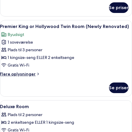
(Newly
om
Se priser
Premier
Renovated)
Club
King
Indlæs
Premier King or Hollywood Twin Room
4
or
Premier King or Hollywood Twin Room (Newly Renovated)
alle
Hollywood
Byudsigt
Twin
billeder
Room
1 soveværelse
af
(Newly
Premier
Plads til 3 personer
Renovated)
King
1 kingsize-seng ELLER 2 enkeltsenge
or
Gratis Wi-Fi
Hollywood
Flere
Flere oplysninger
Twin
oplysninger
Room
om
Se priser
Premier
(Newly
King
Renovated)
or
Indlæs
Pengeskab på værelset, skrivebord, a
6
Hollywood
Deluxe Room
alle
Twin
Plads til 2 personer
Room
billeder
(Newly
2 enkeltsenge ELLER 1 kingsize-seng
af
Renovated)
Deluxe
Gratis Wi-Fi