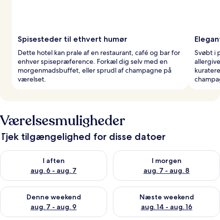
Spisesteder til ethvert humør
Elegan
Dette hotel kan prale af en restaurant, café og bar for
Svøbt i 
enhver spisepræference. Forkæl dig selv med en
allergiv
morgenmadsbuffet, eller sprudl af champagne på
kuratere
værelset.
champag
Værelsesmuligheder
Tjek tilgængelighed for disse datoer
Tjek tilgængelighed for i aften aug. 6 - aug. 7
Tjek tilgængelighed for i morg
I aften
I morgen
aug. 6 - aug. 7
aug. 7 - aug. 8
Tjek tilgængelighed for denne weekend aug. 7 - aug. 9
Tjek tilgængelighed for næste
Denne weekend
Næste weekend
aug. 7 - aug. 9
aug. 14 - aug. 16