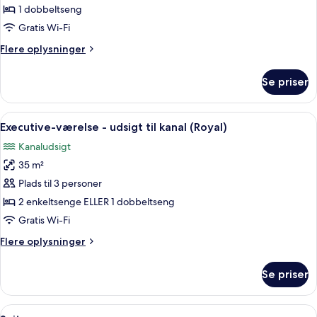
Executive-
1 dobbeltseng
værelse
Gratis Wi-Fi
(Royal)
Flere
Flere oplysninger
oplysninger
om
Se priser
Executive-
værelse
(Royal)
Indlæs
Et soveværelse med en stor seng, et sk
11
Executive-værelse - udsigt til kanal (Royal)
alle
Kanaludsigt
billeder
35 m²
af
Executive-
Plads til 3 personer
værelse
2 enkeltsenge ELLER 1 dobbeltseng
-
Gratis Wi-Fi
udsigt
Flere
Flere oplysninger
til
oplysninger
kanal
om
Se priser
Executive-
(Royal)
værelse
-
Indlæs
Et soveværelse med en stor seng, træg
6
udsigt