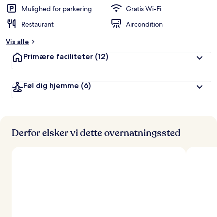
d
Mulighed for parkering
Gratis Wi-Fi
ø
Restaurant
Aircondition
m
t
Vis alle
a
Primære faciliteter
(12)
f
r
Føl dig hjemme
(6)
e
j
s
e
n
d
Derfor elsker vi dette overnatningssted
e