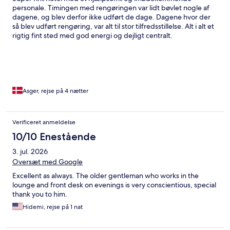
personale. Timingen med rengøringen var lidt bøvlet nogle af
dagene, og blev derfor ikke udført de dage. Dagene hvor der
så blev udført rengøring, var alt til stor tilfredsstillelse. Alt i alt et
rigtig fint sted med god energi og dejligt centralt.
Asger, rejse på 4 nætter
Verificeret anmeldelse
10/10 Enestående
3. jul. 2026
Oversæt med Google
Excellent as always. The older gentleman who works in the
lounge and front desk on evenings is very conscientious, special
thank you to him.
Hidemi, rejse på 1 nat