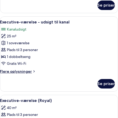
om
Se priser
Executive-
værelse
Indlæs
Et soveværelse med en stor seng, træ
5
Executive-værelse - udsigt til kanal
alle
Kanaludsigt
billeder
25 m²
af
Executive-
1 soveværelse
værelse
Plads til 3 personer
-
1 dobbeltseng
udsigt
Gratis Wi-Fi
til
Flere
Flere oplysninger
kanal
oplysninger
om
Se priser
Executive-
værelse
-
Indlæs
Et soveværelse med en stor seng, en l
6
udsigt
Executive-værelse (Royal)
alle
til
40 m²
kanal
billeder
Plads til 3 personer
af