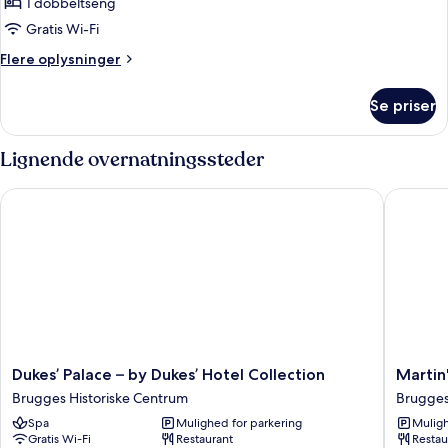
1 dobbeltseng
af
Executive
Gratis Wi-Fi
Double
Flere
Flere oplysninger
Room
oplysninger
om
Se priser
Executive
Double
Room
Lignende overnatningssteder
Dukes’ Palace – by Dukes’ Hotel Collection
Martin's 
Dukes’
Martin's
Dukes’ Palace – by Dukes’ Hotel Collection
Martin'
Palace
Relais
Brugges Historiske Centrum
Brugges
–
Brugge
Spa
Mulighed for parkering
Muligh
by
Historis
Gratis Wi-Fi
Restaurant
Restau
Dukes’
Centru