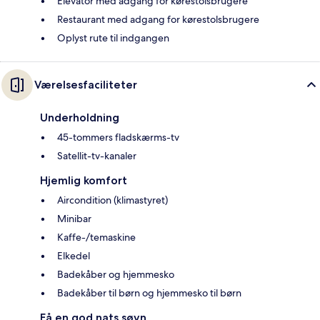
Elevator med adgang for kørestolsbrugere
Restaurant med adgang for kørestolsbrugere
Oplyst rute til indgangen
Værelsesfaciliteter
Underholdning
45-tommers fladskærms-tv
Satellit-tv-kanaler
Hjemlig komfort
Aircondition (klimastyret)
Minibar
Kaffe-/temaskine
Elkedel
Badekåber og hjemmesko
Badekåber til børn og hjemmesko til børn
Få en god nats søvn