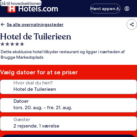
Gå til hovedsektionen
Hent appen
Se alle overnatningssteder
Hotel de Tuilerieen
5.0-
stjernet
Dette eksklusive hotel tilbyder restaurant og ligger i nærheden af
overnatningssted
Brugge Markedsplads
Vælg datoer for at se priser
Hvor skal du hen?
Datoer
Gæster