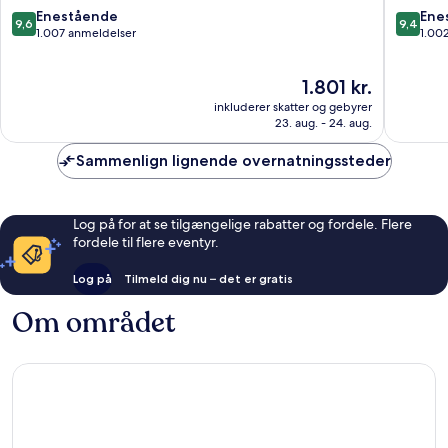
Hotel
9.6
9.4
Enestående
Ene
9,6
9,4
Collection
ud
ud
1.007 anmeldelser
1.00
Brugges
af
af
Historiske
10,
10,
Prisen
1.801 kr.
Centrum
Enestående,
Eneståe
er
1.007
1.002
inkluderer skatter og gebyrer
1.801 kr.
anmeldelser
anmelde
23. aug. - 24. aug.
Sammenlign lignende overnatningssteder
Log på for at se tilgængelige rabatter og fordele. Flere
fordele til flere eventyr.
Log på
Tilmeld dig nu – det er gratis
Om området