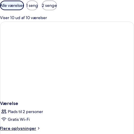
Tilgængelige
Alle værelser
1 seng
2 senge
filtre
for
Viser 10 ud af 10 værelser
værelser
Værelse
Plads til 2 personer
Gratis Wi-Fi
Flere
Flere oplysninger
oplysninger