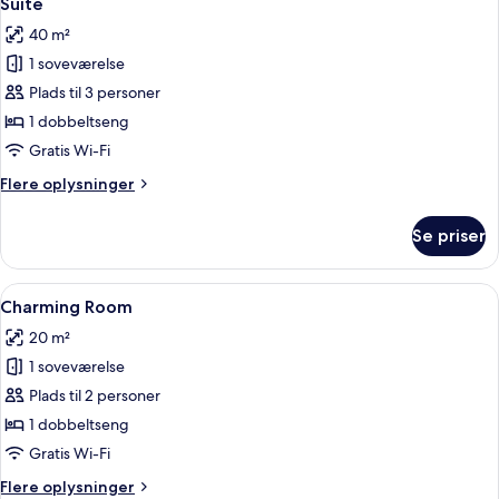
Suite
alle
til
40 m²
kanal
billeder
(Royal)
1 soveværelse
af
Suite
Plads til 3 personer
1 dobbeltseng
Gratis Wi-Fi
Flere
Flere oplysninger
oplysninger
om
Se priser
Suite
Indlæs
En pænt redt seng med hvide sengetæp
5
Charming Room
alle
20 m²
billeder
1 soveværelse
af
Charming
Plads til 2 personer
Room
1 dobbeltseng
Gratis Wi-Fi
Flere
Flere oplysninger