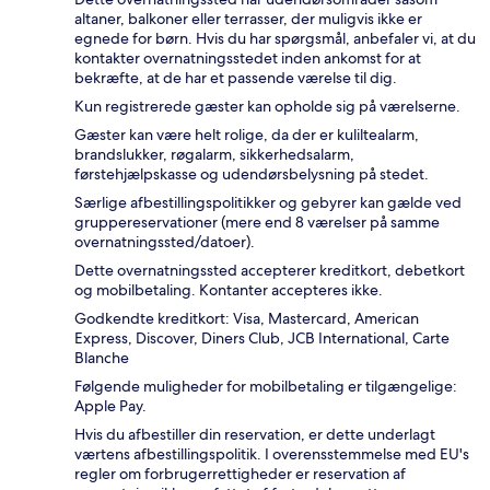
altaner, balkoner eller terrasser, der muligvis ikke er
egnede for børn. Hvis du har spørgsmål, anbefaler vi, at du
kontakter overnatningsstedet inden ankomst for at
bekræfte, at de har et passende værelse til dig.
Kun registrerede gæster kan opholde sig på værelserne.
Gæster kan være helt rolige, da der er kuliltealarm,
brandslukker, røgalarm, sikkerhedsalarm,
førstehjælpskasse og udendørsbelysning på stedet.
Særlige afbestillingspolitikker og gebyrer kan gælde ved
gruppereservationer (mere end 8 værelser på samme
overnatningssted/datoer).
Dette overnatningssted accepterer kreditkort, debetkort
og mobilbetaling. Kontanter accepteres ikke.
Godkendte kreditkort: Visa, Mastercard, American
Express, Discover, Diners Club, JCB International, Carte
Blanche
Følgende muligheder for mobilbetaling er tilgængelige:
Apple Pay.
Hvis du afbestiller din reservation, er dette underlagt
værtens afbestillingspolitik. I overensstemmelse med EU's
regler om forbrugerrettigheder er reservation af