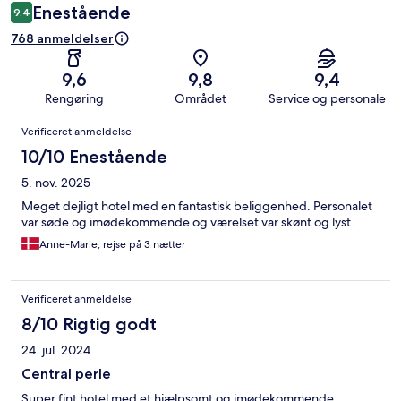
Enestående
9,4
768 anmeldelser
9,6
9,8
9,4
Rengøring
Området
Service og personale
Anmeldelser
Verificeret anmeldelse
10/10 Enestående
5. nov. 2025
Meget dejligt hotel med en fantastisk beliggenhed. Personalet
var søde og imødekommende og værelset var skønt og lyst.
Anne-Marie, rejse på 3 nætter
Verificeret anmeldelse
8/10 Rigtig godt
24. jul. 2024
Central perle
Super fint hotel med et hjælpsomt og imødekommende