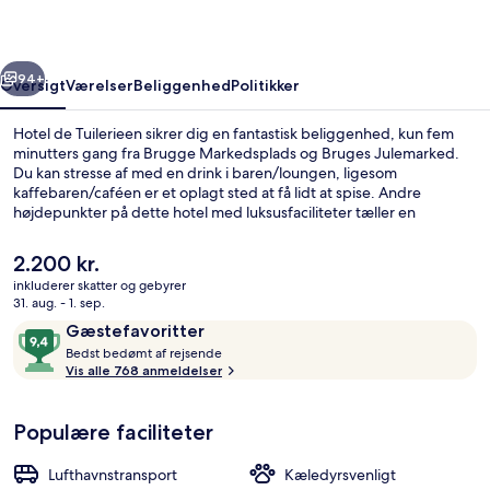
rige
Næste
94+
Oversigt
Værelser
Beliggenhed
Politikker
Hotel de Tuilerieen sikrer dig en fantastisk beliggenhed, kun fem
minutters gang fra Brugge Markedsplads og Bruges Julemarked.
Du kan stresse af med en drink i baren/loungen, ligesom
kaffebaren/caféen er et oplagt sted at få lidt at spise. Andre
højdepunkter på dette hotel med luksusfaciliteter tæller en
snackbar/deli, en terrasse og en have. Rejsende er vilde med
stedets hjælpsomme personale.
Den
2.200 kr.
nuværende
inkluderer skatter og gebyrer
pris
31. aug. - 1. sep.
Der serveres aftensmad
er
Anmeldelser
9,4
Gæstefavoritter
2.200 kr.
B
ud
Bedst bedømt af rejsende
e
Vis alle 768 anmeldelser
af
d
10,
s
Gæstefavoritter
Populære faciliteter
t
b
Lufthavnstransport
Kæledyrsvenligt
e