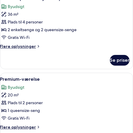
alle
Byudsigt
billeder
36 m²
af
Værelse
Plads til 4 personer
(2x2
2 enkeltsenge og 2 queensize-senge
Family
Gratis Wi-Fi
Room)
Flere
Flere oplysninger
oplysninger
om
Se priser
Værelse
(2x2
Family
Indlæs
Et moderne hotelværelse med en stor se
5
Room)
Premium-værelse
alle
Byudsigt
billeder
20 m²
af
Premium-
Plads til 2 personer
værelse
1 queensize-seng
Gratis Wi-Fi
Flere
Flere oplysninger
oplysninger