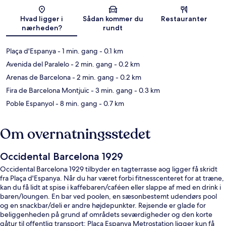
Kort
Hvad ligger i
Sådan kommer du
Restauranter
nærheden?
rundt
Plaça d'Espanya
- 1 min. gang
- 0.1 km
Avenida del Paralelo
- 2 min. gang
- 0.2 km
Arenas de Barcelona
- 2 min. gang
- 0.2 km
Fira de Barcelona Montjuïc
- 3 min. gang
- 0.3 km
Poble Espanyol
- 8 min. gang
- 0.7 km
Om overnatningsstedet
Occidental Barcelona 1929
Occidental Barcelona 1929 tilbyder en tagterrasse aog ligger få skridt
fra Plaça d'Espanya. Når du har været forbi fitnesscenteret for at træne,
kan du få lidt at spise i kaffebaren/caféen eller slappe af med en drink i
baren/loungen. En bar ved poolen, en sæsonbestemt udendørs pool
og en snackbar/deli er andre højdepunkter. Rejsende er glade for
beliggenheden på grund af områdets seværdigheder og den korte
gåtur til offentlig transport: Placa Espanya Metrostation ligger kun få