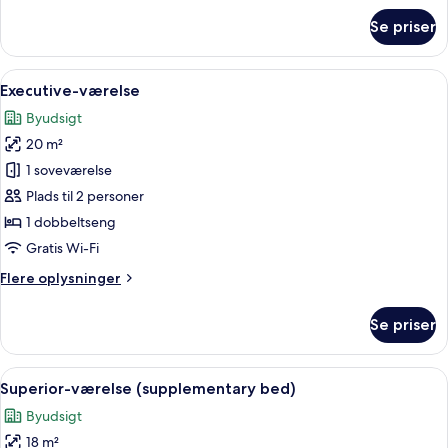
om
Se priser
Premium-
værelse
Indlæs
Et hotelværelse med en stor seng, sen
5
Executive-værelse
alle
Byudsigt
billeder
20 m²
af
Executive-
1 soveværelse
værelse
Plads til 2 personer
1 dobbeltseng
Gratis Wi-Fi
Flere
Flere oplysninger
oplysninger
om
Se priser
Executive-
værelse
Indlæs
Et hotelværelse med en seng, et fjerns
5
Superior-værelse (supplementary bed)
alle
Byudsigt
billeder
18 m²
af