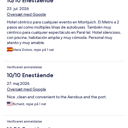
10/10 Enestående
23. jul. 2026
Oversæt med Google
Hotel céntrico para cualquier evento en Montjuïch. El Metro a 2
pasos así como múltiples línias de autobuses. También muy
céntrico para cualquier espectáculo en Paral·lel. Hotel silencioso,
con piscina, habitación amplia y muy cómoda. Personal muy
atento y muy amable.
Maria Dolors, rejse på 1 nat
Verificeret anmeldelse
10/10 Enestående
27. maj 2026
Oversæt med Google
Nice ,clean and convenient to the Aerobus and the port.
Richard, rejse på 1 nat
Verificeret anmeldelse