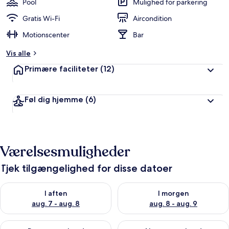
Pool
Mulighed for parkering
Gratis Wi-Fi
Aircondition
Motionscenter
Bar
Vis alle
Primære faciliteter
(12)
Føl dig hjemme
(6)
Værelsesmuligheder
Tjek tilgængelighed for disse datoer
Tjek tilgængelighed for i aften aug. 7 - aug. 8
Tjek tilgængelighed for i morg
I aften
I morgen
aug. 7 - aug. 8
aug. 8 - aug. 9
Tjek tilgængelighed for denne weekend aug. 7 - aug. 9
Tjek tilgængelighed for næste