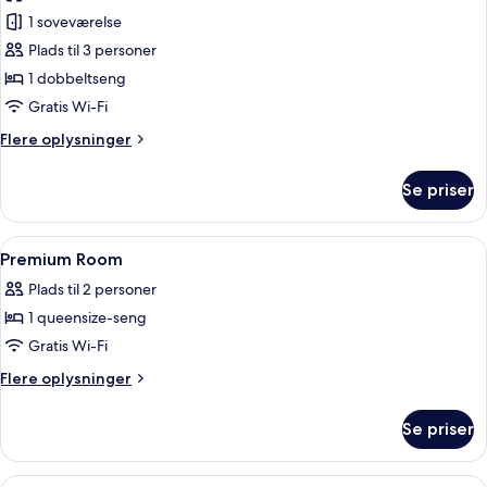
Superior-
1 soveværelse
værelse
Plads til 3 personer
(supplementary
1 dobbeltseng
bed)
Gratis Wi-Fi
Flere
Flere oplysninger
oplysninger
om
Se priser
Superior-
værelse
(supplementary
Indlæs
Premium-sengetøj, minibar, pengeska
7
bed)
Premium Room
alle
Plads til 2 personer
billeder
1 queensize-seng
af
Premium
Gratis Wi-Fi
Room
Flere
Flere oplysninger
oplysninger
om
Se priser
Premium
Room
Indlæs
Premium-sengetøj, minibar, pengeska