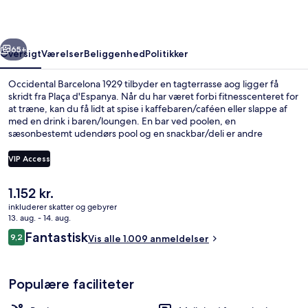
rige
Næste
65+
Oversigt
Værelser
Beliggenhed
Politikker
Occidental Barcelona 1929 tilbyder en tagterrasse aog ligger få
skridt fra Plaça d'Espanya. Når du har været forbi fitnesscenteret for
at træne, kan du få lidt at spise i kaffebaren/caféen eller slappe af
med en drink i baren/loungen. En bar ved poolen, en
sæsonbestemt udendørs pool og en snackbar/deli er andre
højdepunkter. Rejsende er glade for beliggenheden på grund af
områdets seværdigheder og den korte gåtur til offentlig transport:
VIP Access
Placa Espanya Metrostation ligger kun få skridt derfra og Espanya
Metrostation ligger 3 minutter væk.
Den
1.152 kr.
Sæsonbestemt udendørs pool, parasolle
nuværende
inkluderer skatter og gebyrer
pris
13. aug. - 14. aug.
er
Anmeldelser
Fantastisk
9,2
Vis alle 1.009 anmeldelser
1.152 kr.
9,2 ud af 10.
Populære faciliteter