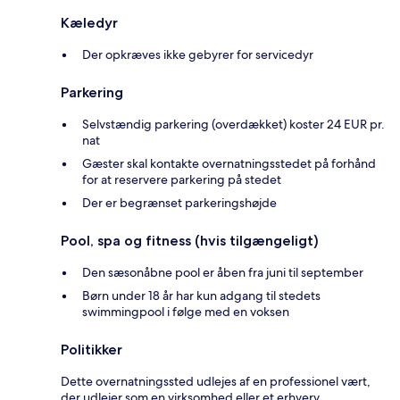
Kæledyr
Der opkræves ikke gebyrer for servicedyr
Parkering
Selvstændig parkering (overdækket) koster 24 EUR pr.
nat
Gæster skal kontakte overnatningsstedet på forhånd
for at reservere parkering på stedet
Der er begrænset parkeringshøjde
Pool, spa og fitness (hvis tilgængeligt)
Den sæsonåbne pool er åben fra juni til september
Børn under 18 år har kun adgang til stedets
swimmingpool i følge med en voksen
Politikker
Dette overnatningssted udlejes af en professionel vært,
der udlejer som en virksomhed eller et erhverv.