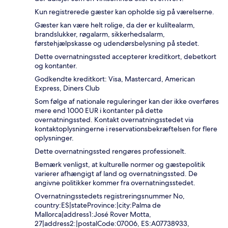
Kun registrerede gæster kan opholde sig på værelserne.
Gæster kan være helt rolige, da der er kuliltealarm,
brandslukker, røgalarm, sikkerhedsalarm,
førstehjælpskasse og udendørsbelysning på stedet.
Dette overnatningssted accepterer kreditkort, debetkort
og kontanter.
Godkendte kreditkort: Visa, Mastercard, American
Express, Diners Club
Som følge af nationale reguleringer kan der ikke overføres
mere end 1000 EUR i kontanter på dette
overnatningssted. Kontakt overnatningsstedet via
kontaktoplysningerne i reservationsbekræftelsen for flere
oplysninger.
Dette overnatningssted rengøres professionelt.
Bemærk venligst, at kulturelle normer og gæstepolitik
varierer afhængigt af land og overnatningssted. De
angivne politikker kommer fra overnatningsstedet.
Overnatningsstedets registreringsnummer No,
country:ES|stateProvince:|city:Palma de
Mallorca|address1:José Rover Motta,
27|address2:|postalCode:07006, ES:A07738933,