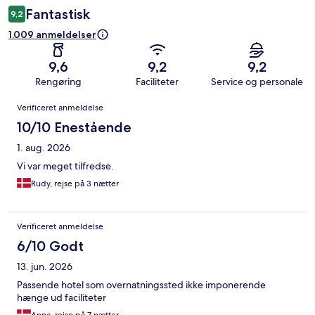
Fantastisk
9,2
1.009 anmeldelser
9,6
9,2
9,2
Rengøring
Faciliteter
Service og personale
Anmeldelser
Verificeret anmeldelse
10/10 Enestående
1. aug. 2026
Vi var meget tilfredse.
Rudy, rejse på 3 nætter
Verificeret anmeldelse
6/10 Godt
13. jun. 2026
Passende hotel som overnatningssted ikke imponerende
hænge ud faciliteter