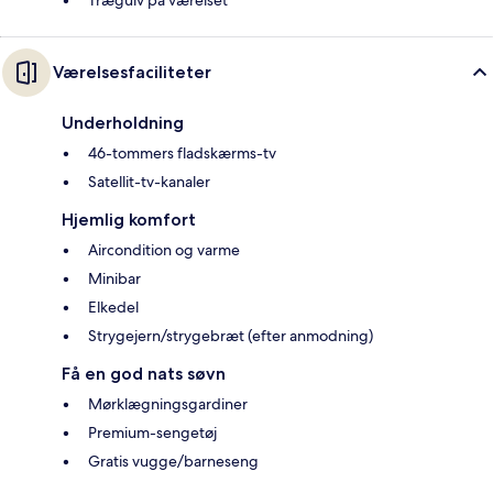
Trægulv på værelset
Værelsesfaciliteter
Underholdning
46-tommers fladskærms-tv
Satellit-tv-kanaler
Hjemlig komfort
Aircondition og varme
Minibar
Elkedel
Strygejern/strygebræt (efter anmodning)
Få en god nats søvn
Mørklægningsgardiner
Premium-sengetøj
Gratis vugge/barneseng