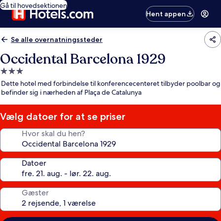
Gå til hovedsektionen
Hent appen
Se alle overnatningssteder
Occidental Barcelona 1929
3.0-
stjernet
Dette hotel med forbindelse til konferencecenteret tilbyder poolbar og
overnatningssted
befinder sig i nærheden af Plaça de Catalunya
Vælg datoer for at se priser
Hvor skal du hen?
Datoer
Gæster