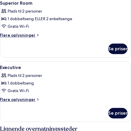
3
Superior Room
alle
Plads til 2 personer
billeder
1 dobbeltseng ELLER 2 enkeltsenge
af
Superior
Gratis Wi-Fi
Room
Flere
Flere oplysninger
oplysninger
om
Se priser
Superior
Room
Indlæs
Premium-sengetøj, minibar, pengeska
5
Executive
alle
Plads til 2 personer
billeder
1 dobbeltseng
af
Executive
Gratis Wi-Fi
Flere
Flere oplysninger
oplysninger
om
Se priser
Executive
Lignende overnatningssteder