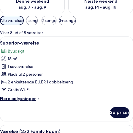
Denne weekend
Næste weekend
aug. 7 - aug. 9
aug. 14 - aug. 16
Tilgængelige
Alle værelser
1 seng
2 senge
3+ senge
filtre
for
Viser 8 ud af 8 værelser
værelser
Indlæs
Et hotelværelse med en seng, et fjerns
5
Superior-værelse
alle
Byudsigt
billeder
18 m²
af
Superior-
1 soveværelse
værelse
Plads til 2 personer
2 enkeltsenge ELLER 1 dobbeltseng
Gratis Wi-Fi
Flere
Flere oplysninger
oplysninger
om
Se priser
Superior-
værelse
Indlæs
Et moderne hotelværelse med en stor 
6
Værelse (2x2 Family Room)