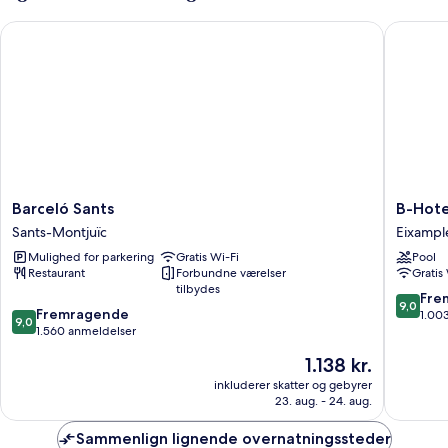
Barceló Sants
B-Hotel
Barceló
B-
Barceló Sants
B-Hote
Sants
Hotel
Sants-Montjuïc
Eixampl
Sants-
Eixampl
Mulighed for parkering
Gratis Wi-Fi
Pool
Montjuïc
Restaurant
Forbundne værelser
Gratis
tilbydes
9.0
Fre
9,0
9.0
Fremragende
ud
1.00
9,0
ud
1.560 anmeldelser
af
af
10,
Prisen
1.138 kr.
10,
Fremrag
er
Fremragende,
inkluderer skatter og gebyrer
1.003
1.138 kr.
23. aug. - 24. aug.
1.560
anmelde
anmeldelser
Sammenlign lignende overnatningssteder