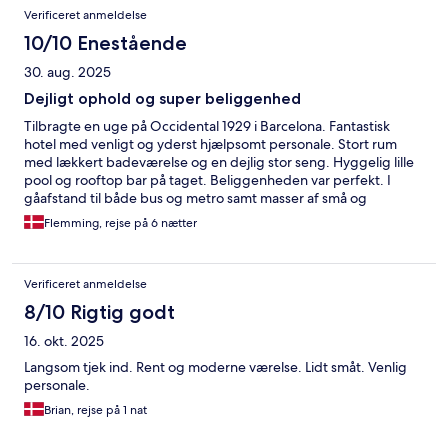
Verificeret anmeldelse
10/10 Enestående
30. aug. 2025
Dejligt ophold og super beliggenhed
Tilbragte en uge på Occidental 1929 i Barcelona. Fantastisk
hotel med venligt og yderst hjælpsomt personale. Stort rum
med lækkert badeværelse og en dejlig stor seng. Hyggelig lille
pool og rooftop bar på taget. Beliggenheden var perfekt. I
gåafstand til både bus og metro samt masser af små og
hyggelige lokale caféer og restauranter.
Flemming, rejse på 6 nætter
Verificeret anmeldelse
8/10 Rigtig godt
16. okt. 2025
Langsom tjek ind. Rent og moderne værelse. Lidt småt. Venlig
personale.
Brian, rejse på 1 nat