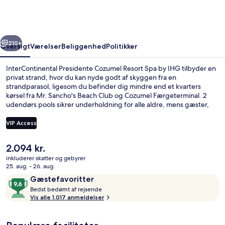
Resort
Spa
by
rige
Næste
IHG
210+
Oversigt
Værelser
Beliggenhed
Politikker
InterContinental Presidente Cozumel Resort Spa by IHG tilbyder en
privat strand, hvor du kan nyde godt af skyggen fra en
strandparasol, ligesom du befinder dig mindre end et kvarters
kørsel fra Mr. Sancho's Beach Club og Cozumel Færgeterminal. 2
udendørs pools sikrer underholdning for alle aldre, mens gæster,
der gerne vil forkæles, kan besøge spaen for at nyde godt af deep
tissue-massage, aromaterapi og ayurvediske behandlinger. Med
VIP Access
italienske retter er Alfredo Di Roma Trattoria en af 4 restauranter og
2 barer/lounger. Andre højdepunkter på dette hotel med
Den
2.094 kr.
luksusfaciliteter tæller 2 udendørs tennisbaner, et fitnesscenter og
En privat strand, hvidt sand, parasol
nuværende
gratis cykeludlejning. Rejsende har kun godt at sige om stedets
inkluderer skatter og gebyrer
pris
25. aug. - 26. aug.
hjælpsomme personale og generelle forhold.
er
Anmeldelser
9,6
Gæstefavoritter
2.094 kr.
B
ud
Bedst bedømt af rejsende
e
Vis alle 1.017 anmeldelser
af
d
10,
s
Gæstefavoritter
t