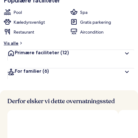
Populære faciliteter
b
Pool
Spa
e
d
Kæledyrsvenligt
Gratis parkering
ø
Restaurant
Aircondition
m
t
Vis alle
a
Primære faciliteter
(12)
f
r
For familier
(6)
e
j
s
e
n
d
Derfor elsker vi dette overnatningssted
e