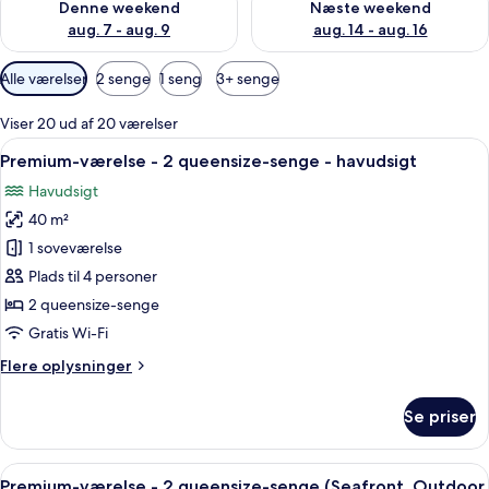
Denne weekend
Næste weekend
aug. 7 - aug. 9
aug. 14 - aug. 16
Tilgængelige
Alle værelser
2 senge
1 seng
3+ senge
filtre
for
Viser 20 ud af 20 værelser
værelser
Indlæs
Et moderne soveværelse med en stor se
9
Premium-værelse - 2 queensize-senge - havudsigt
alle
Havudsigt
billeder
40 m²
af
Premium-
1 soveværelse
værelse
Plads til 4 personer
-
2 queensize-senge
2
Gratis Wi-Fi
queensize-
Flere
Flere oplysninger
senge
oplysninger
-
om
Se priser
havudsigt
Premium-
værelse
-
Indlæs
Et moderne badeværelse med bruseni
7
2
Premium-værelse - 2 queensize-senge (Seafront, Outdoor