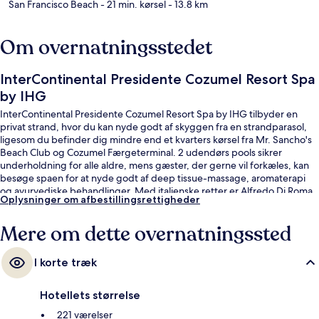
San Francisco Beach
- 21 min. kørsel
- 13.8 km
Om overnatningsstedet
InterContinental Presidente Cozumel Resort Spa
by IHG
InterContinental Presidente Cozumel Resort Spa by IHG tilbyder en
privat strand, hvor du kan nyde godt af skyggen fra en strandparasol,
ligesom du befinder dig mindre end et kvarters kørsel fra Mr. Sancho's
Beach Club og Cozumel Færgeterminal. 2 udendørs pools sikrer
underholdning for alle aldre, mens gæster, der gerne vil forkæles, kan
besøge spaen for at nyde godt af deep tissue-massage, aromaterapi
og ayurvediske behandlinger. Med italienske retter er Alfredo Di Roma
Oplysninger om afbestillingsrettigheder
Trattoria en af 4 restauranter og 2 barer/lounger. Andre højdepunkter
på dette hotel med luksusfaciliteter tæller 2 udendørs tennisbaner, et
Mere om dette overnatningssted
fitnesscenter og gratis cykeludlejning. Rejsende har kun godt at sige
om stedets hjælpsomme personale og generelle forhold.
I korte træk
Hotellets størrelse
221 værelser