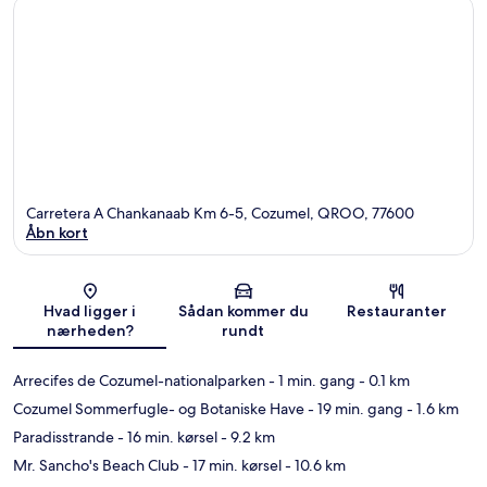
Carretera A Chankanaab Km 6-5, Cozumel, QROO, 77600
Åbn kort
Kort
Hvad ligger i
Sådan kommer du
Restauranter
nærheden?
rundt
Arrecifes de Cozumel-nationalparken
- 1 min. gang
- 0.1 km
Cozumel Sommerfugle- og Botaniske Have
- 19 min. gang
- 1.6 km
Paradisstrande
- 16 min. kørsel
- 9.2 km
Mr. Sancho's Beach Club
- 17 min. kørsel
- 10.6 km