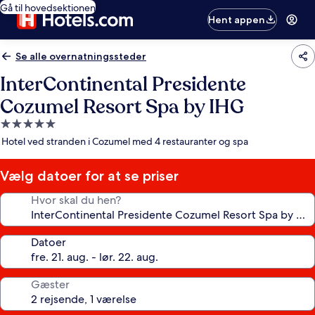
Gå til hovedsektionen
Hent appen
Se alle overnatningssteder
InterContinental Presidente
Cozumel Resort Spa by IHG
5.0-
stjernet
Hotel ved stranden i Cozumel med 4 restauranter og spa
overnatningssted
Vælg datoer for at se priser
Hvor skal du hen?
Datoer
Gæster