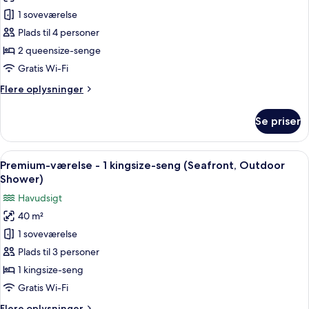
Premium-
til
1 soveværelse
værelse
pool
-
Plads til 4 personer
2
2 queensize-senge
queensize-
Gratis Wi-Fi
senge
Flere
Flere oplysninger
(Seafront,
oplysninger
Beach
om
Se priser
Premium-
Access)
værelse
-
Indlæs
Et moderne soveværelse med en stor se
6
2
Premium-værelse - 1 kingsize-seng (Seafront, Outdoor
alle
queensize-
Shower)
senge
billeder
Havudsigt
(Seafront,
af
Beach
40 m²
Premium-
Access)
1 soveværelse
værelse
-
Plads til 3 personer
1
1 kingsize-seng
kingsize-
Gratis Wi-Fi
seng
Flere
Flere oplysninger