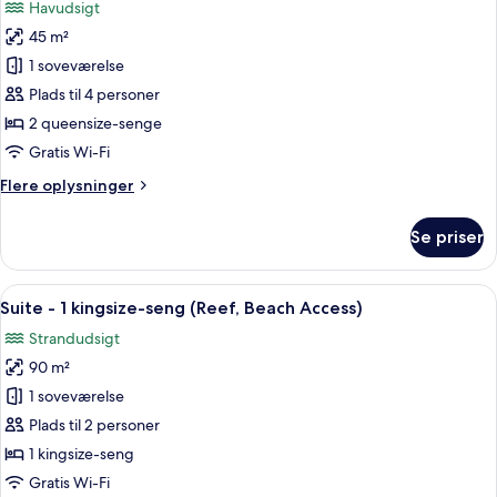
Havudsigt
-
af
handicapvenligt
45 m²
Premium-
1 soveværelse
værelse
-
Plads til 4 personer
2
2 queensize-senge
queensize-
Gratis Wi-Fi
senge
Flere
Flere oplysninger
(Reef
oplysninger
View
om
Se priser
Premium-
with
værelse
Beach
-
Indlæs
En moderne stue med et stort fjernsy
Access)
8
2
Suite - 1 kingsize-seng (Reef, Beach Access)
alle
queensize-
Strandudsigt
senge
billeder
(Reef
90 m²
af
View
Suite
1 soveværelse
with
-
Beach
Plads til 2 personer
Access)
1
1 kingsize-seng
kingsize-
Gratis Wi-Fi