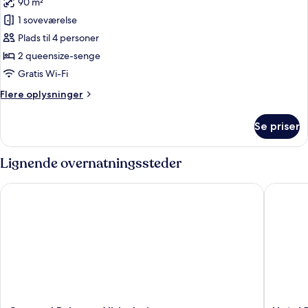
90 m²
af
havudsigt
Junior-
1 soveværelse
suite
Plads til 4 personer
-
2 queensize-senge
2
Gratis Wi-Fi
queensize-
Flere
Flere oplysninger
senge
oplysninger
-
om
Se priser
havudsigt
Junior-
suite
-
Lignende overnatningssteder
2
queensize-
Cozumel Palace - All-Inclusive
Hotel Pl
senge
-
havudsigt