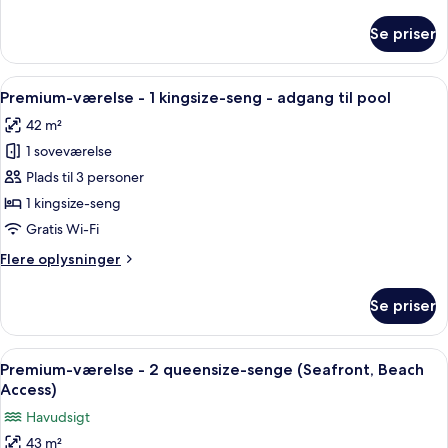
oplysninger
seng
om
Se priser
Classic-
værelse
-
Indlæs
Et moderne soveværelse med en stor s
8
1
Premium-værelse - 1 kingsize-seng - adgang til pool
alle
kingsize-
42 m²
seng
billeder
1 soveværelse
af
Premium-
Plads til 3 personer
værelse
1 kingsize-seng
-
Gratis Wi-Fi
1
Flere
Flere oplysninger
kingsize-
oplysninger
seng
om
Se priser
Premium-
-
værelse
adgang
-
Indlæs
Et moderne hotelværelse med to senge,
til
5
1
Premium-værelse - 2 queensize-senge (Seafront, Beach
alle
pool
kingsize-
Access)
seng
billeder
Havudsigt
-
af
adgang
43 m²