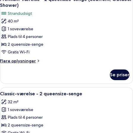
alle
queensize-
Shower)
senge
billeder
Strandudsigt
-
af
havudsigt
40 m²
Premium-
1 soveværelse
værelse
-
Plads til 4 personer
2
2 queensize-senge
queensize-
Gratis Wi-Fi
senge
Flere
Flere oplysninger
(Seafront,
oplysninger
Outdoor
om
Se priser
Premium-
Shower)
værelse
-
Indlæs
Et moderne badeværelse med en stor b
7
2
Classic-værelse - 2 queensize-senge
alle
queensize-
32 m²
senge
billeder
(Seafront,
1 soveværelse
af
Outdoor
Classic-
Plads til 4 personer
Shower)
værelse
2 queensize-senge
-
Gratis Wi-Fi