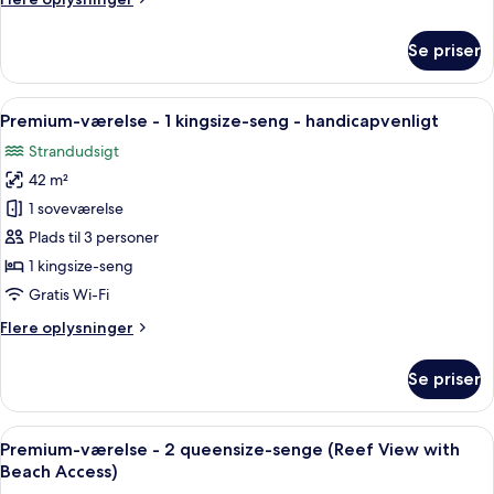
(Seafront,
oplysninger
Outdoor
om
Se priser
Premium-
Shower)
værelse
-
Indlæs
Et moderne soveværelse med en stor se
5
1
Premium-værelse - 1 kingsize-seng - handicapvenligt
alle
kingsize-
Strandudsigt
seng
billeder
(Seafront,
42 m²
af
Outdoor
Premium-
1 soveværelse
Shower)
værelse
Plads til 3 personer
-
1 kingsize-seng
1
Gratis Wi-Fi
kingsize-
Flere
Flere oplysninger
seng
oplysninger
-
om
Se priser
handicapvenligt
Premium-
værelse
-
Indlæs
Et overdækket udendørs siddeområde m
6
1
Premium-værelse - 2 queensize-senge (Reef View with
alle
kingsize-
Beach Access)
seng
billeder