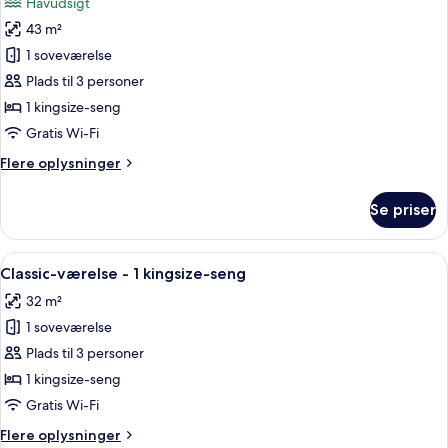
Havudsigt
-
af
balkon
43 m²
Premium-
1 soveværelse
værelse
-
Plads til 3 personer
1
1 kingsize-seng
kingsize-
Gratis Wi-Fi
seng
Flere
Flere oplysninger
(Seafront,
oplysninger
Beach
om
Se priser
Premium-
Access)
værelse
-
Indlæs
Et moderne badeværelse med en stor b
8
1
Classic-værelse - 1 kingsize-seng
alle
kingsize-
32 m²
seng
billeder
(Seafront,
1 soveværelse
af
Beach
Classic-
Plads til 3 personer
Access)
værelse
1 kingsize-seng
-
Gratis Wi-Fi
1
Flere
Flere oplysninger
kingsize-