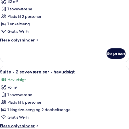
32 m²
seng
billeder
1 soveværelse
af
Classic-
Plads til 2 personer
værelse
1 enkeltseng
Gratis Wi-Fi
Flere
Flere oplysninger
oplysninger
om
Se priser
Classic-
værelse
Indlæs
Et moderne hotelværelse med seng, fje
9
Suite - 2 soveværelser - havudsigt
alle
Havudsigt
billeder
76 m²
af
Suite
1 soveværelse
-
Plads til 6 personer
2
1 kingsize-seng og 2 dobbeltsenge
soveværelser
Gratis Wi-Fi
-
Flere
Flere oplysninger
havudsigt