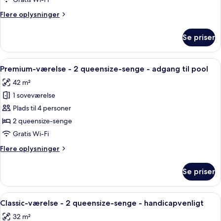
2
Flere
Flere oplysninger
queensize-
oplysninger
senge
om
Se priser
Classic-
værelse
-
Indlæs
Et moderne hotelværelse med to senge,
8
2
Premium-værelse - 2 queensize-senge - adgang til pool
alle
queensize-
42 m²
senge
billeder
1 soveværelse
af
Premium-
Plads til 4 personer
værelse
2 queensize-senge
-
Gratis Wi-Fi
2
Flere
Flere oplysninger
queensize-
oplysninger
senge
om
Se priser
Premium-
-
værelse
adgang
-
Indlæs
Et hotelværelse med en seng, et træ
til
6
2
Classic-værelse - 2 queensize-senge - handicapvenligt
alle
pool
queensize-
32 m²
senge
billeder