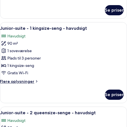
oplysninger
om
Se priser
Suite
-
2
Indlæs
Et moderne hotelværelse med en stor
9
soveværelser
Junior-suite - 1 kingsize-seng - havudsigt
alle
-
Havudsigt
havudsigt
billeder
90 m²
af
Junior-
1 soveværelse
suite
Plads til 3 personer
-
1 kingsize-seng
1
Gratis Wi-Fi
kingsize-
Flere
Flere oplysninger
seng
oplysninger
-
om
Se priser
havudsigt
Junior-
suite
-
Indlæs
Et moderne hotelværelse med en stor
10
1
Junior-suite - 2 queensize-senge - havudsigt
alle
kingsize-
Havudsigt
seng
billeder
-