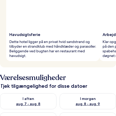
Havudsigtsferie
Arbejd
Dette hotel ligger på en privat hvid sandstrand og
Klar opg
tilbyder en strandklub med håndklæder og parasoller.
på den p
Beliggende ved bugten har en restaurant med
spabeha
havudsigt.
døgnet 
Værelsesmuligheder
Tjek tilgængelighed for disse datoer
Tjek tilgængelighed for i aften aug. 7 - aug. 8
Tjek tilgængelighed for i morg
I aften
I morgen
aug. 7 - aug. 8
aug. 8 - aug. 9
Tjek tilgængelighed for denne weekend aug. 7 - aug. 9
Tjek tilgængelighed for næste