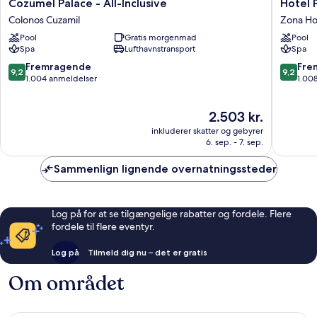
Cozumel
Hotel
Cozumel Palace - All-Inclusive
Hotel 
Palace
Playa
Colonos Cuzamil
Zona Ho
-
Azul
Pool
Gratis morgenmad
Pool
All-
Cozume
Spa
Lufthavnstransport
Spa
Inclusive
Zona
Colonos
Hoteler
9.2
9.2
Fremragende
Fre
9,2
9,2
Cuzamil
Norte
ud
ud
1.004 anmeldelser
1.00
af
af
10,
10,
Prisen
2.503 kr.
Fremragende,
Fremrag
er
1.004
1.008
inkluderer skatter og gebyrer
2.503 kr.
anmeldelser
anmelde
6. sep. - 7. sep.
Sammenlign lignende overnatningssteder
Log på for at se tilgængelige rabatter og fordele. Flere
fordele til flere eventyr.
Log på
Tilmeld dig nu – det er gratis
Om området