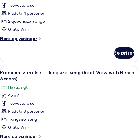
-
1 soveværelse
af
adgang
Classic-
Plads til 4 personer
til
værelse
pool
2 queensize-senge
-
Gratis Wi-Fi
2
Flere
Flere oplysninger
queensize-
oplysninger
senge
om
Se priser
Classic-
-
værelse
handicapvenligt
-
Indlæs
Et overdækket udendørs siddeområde m
6
2
Premium-værelse - 1 kingsize-seng (Reef View with Beach
alle
queensize-
Access)
senge
billeder
Havudsigt
-
af
handicapvenligt
45 m²
Premium-
1 soveværelse
værelse
-
Plads til 3 personer
1
1 kingsize-seng
kingsize-
Gratis Wi-Fi
seng
Flere
Flere oplysninger