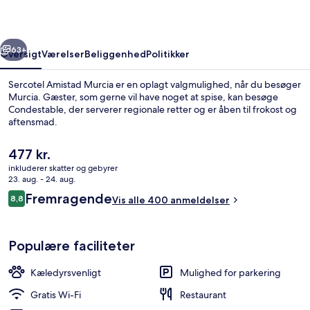
rige
Næste
63+
Oversigt
Værelser
Beliggenhed
Politikker
Sercotel Amistad Murcia er en oplagt valgmulighed, når du besøger
Murcia. Gæster, som gerne vil have noget at spise, kan besøge
Condestable, der serverer regionale retter og er åben til frokost og
aftensmad.
Den
477 kr.
nuværende
inkluderer skatter og gebyrer
pris
23. aug. - 24. aug.
er
Anmeldelser
Fremragende
8,8
Mødefaciliteter
Vis alle 400 anmeldelser
477 kr.
8,8 ud af 10.
Populære faciliteter
Kæledyrsvenligt
Mulighed for parkering
Gratis Wi-Fi
Restaurant