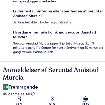
min. gang) ligger i nærheden.
Er der restauranter på eller i nærheden af Sercotel
Amistad Murcia?
Ja, Condestable tilbyder regionale retter.
Hvordan er området omkring Sercotel Amistad
Murcia?
Sercotel Amistad Murcia ligger i hjertet af Murcia, kun 3
minutters gang fra Center for kunsthåndværk og 10 minutters
gang fra Real Casino Murcia.
Anmeldelser af Sercotel Amistad
Anmeldelser
Murcia
Fremragende
8,8
400 anmeldelser
9,2
8,8
9,0