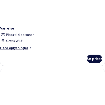
Værelse
Plads til 4 personer
Gratis Wi-Fi
Flere
Flere oplysninger
oplysninger
om
Se priser
Værelse