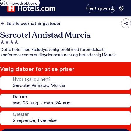
Gå til hovedsektionen
Hent appen
Se alle overnatningssteder
Sercotel Amistad Murcia
4.0-
stjernet
Dette hotel med kæledyrsvenlig profil med forbindelse til
overnatningssted
konferencecenteret tilbyder restaurant og befinder sig i Murcia
Vælg datoer for at se priser
Hvor skal du hen?
Datoer
Gæster