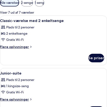
Tilgængelige
Alle værelser
2 senge
1 seng
filtre
for
Viser 7 ud af 7 værelser
værelser
Indlæs
Minibar, pengeskab på værelset, skri
5
Classic-værelse med 2 enkeltsenge
alle
Plads til 2 personer
billeder
2 enkeltsenge
af
Classic-
Gratis Wi-Fi
værelse
Flere
Flere oplysninger
med
oplysninger
om
2
Se priser
Classic-
enkeltsenge
værelse
med
Indlæs
Junior-suite | Minibar, pengeskab på
5
2
Junior-suite
alle
enkeltsenge
Plads til 2 personer
billeder
1 kingsize-seng
af
Junior-
Gratis Wi-Fi
suite
Flere
Flere oplysninger
oplysninger