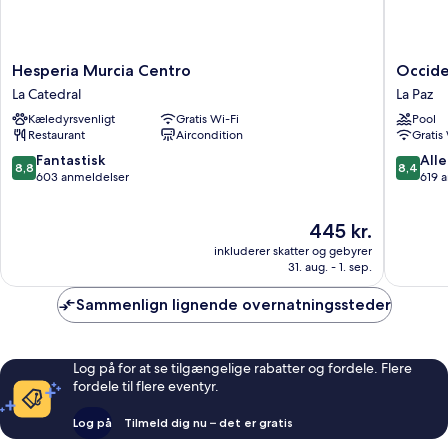
Hesperia
Occiden
Hesperia Murcia Centro
Occide
Murcia
Murcia
La Catedral
La Paz
Centro
Agalia
Kæledyrsvenligt
Gratis Wi-Fi
Pool
La
La
Restaurant
Aircondition
Gratis
Catedral
Paz
8.8
8.4
Fantastisk
Alle
8,8
8,4
ud
ud
603 anmeldelser
619 
af
af
10,
10,
Prisen
445 kr.
Fantastisk,
Alletider
er
603
619
inkluderer skatter og gebyrer
445 kr.
anmeldelser
anmelde
31. aug. - 1. sep.
Sammenlign lignende overnatningssteder
Log på for at se tilgængelige rabatter og fordele. Flere
fordele til flere eventyr.
Log på
Tilmeld dig nu – det er gratis