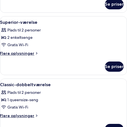
om
Se priser
Junior-
suite
Indlæs
Minibar, pengeskab på værelset, skri
5
Superior-værelse
alle
Plads til 2 personer
billeder
2 enkeltsenge
af
Superior-
Gratis Wi-Fi
værelse
Flere
Flere oplysninger
oplysninger
om
Se priser
Superior-
værelse
Indlæs
Minibar, pengeskab på værelset, skri
5
Classic-dobbeltværelse
alle
Plads til 2 personer
billeder
1 queensize-seng
af
Classic-
Gratis Wi-Fi
dobbeltværelse
Flere
Flere oplysninger
oplysninger
om