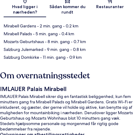
Kort
Hvad ligger i
Sådan kommer du
Restauranter
nærheden?
rundt
Mirabell Gardens
- 2 min. gang
- 0.2 km
Mirabell Palads
- 5 min. gang
- 0.4 km
Mozarts Geburtshaus
- 8 min. gang
- 0.7 km
Salzburg Julemarked
- 9 min. gang
- 0.8 km
Salzburg Domkirke
- 11 min. gang
- 0.9 km
Om overnatningsstedet
IMLAUER Palais Mirabell
IMLAUER Palais Mirabell sikrer dig en fantastisk beliggenhed, kun fem
minutters gang fra Mirabell Palads og Mirabell Gardens. Gratis Wi-Fi er
inkluderet, og gæster, der gerne vil holde sig aktive, kan benytte sig af
muligheden for mountainbiking i nærheden. Derudover ligger Mozarts
Geburtshaus og Mozarts Wohnhaus blot 10 minutters gang væk.
Stedets hjælpsomme personale og morgenmad får rigtig gode
bedømmelser fra rejsende.
Oplysninger om afbestillingsrettigheder