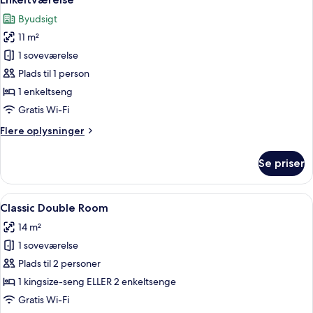
alle
Byudsigt
billeder
11 m²
af
Enkeltværelse
1 soveværelse
Plads til 1 person
1 enkeltseng
Gratis Wi-Fi
Flere
Flere oplysninger
oplysninger
om
Se priser
Enkeltværelse
Indlæs
Et hotelværelse med en stor seng, et sk
8
Classic Double Room
alle
14 m²
billeder
1 soveværelse
af
Classic
Plads til 2 personer
Double
1 kingsize-seng ELLER 2 enkeltsenge
Room
Gratis Wi-Fi