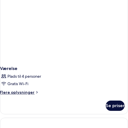
Værelse
Plads til 4 personer
Gratis Wi-Fi
Flere
Flere oplysninger
oplysninger
om
Se priser
Værelse