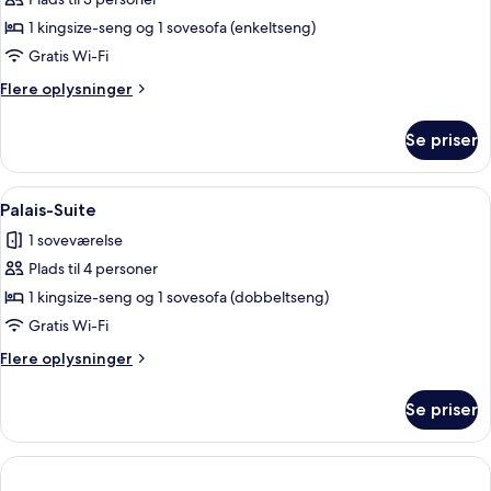
af
Deluxe-
1 kingsize-seng og 1 sovesofa (enkeltseng)
værelse
Gratis Wi-Fi
til
Flere
Flere oplysninger
3
oplysninger
personer
om
Se priser
Deluxe-
værelse
til
Indlæs
Et hotelværelse med seng, fjernsyn, en 
10
3
Palais-Suite
alle
personer
1 soveværelse
billeder
Plads til 4 personer
af
Palais-
1 kingsize-seng og 1 sovesofa (dobbeltseng)
Suite
Gratis Wi-Fi
Flere
Flere oplysninger
oplysninger
om
Se priser
Palais-
Suite