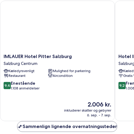
IMLAUER Hotel Pitter Salzburg
Hotel I
IMLAUER
Hotel
IMLAUER Hotel Pitter Salzburg
Hotel 
Hotel
IMLAUE
Salzburg Centrum
Salzbur
Pitter
&
Kæledyrsvenligt
Mulighed for parkering
Kæledy
Salzburg
Bräu
Restaurant
Aircondition
Gratis
Salzburg
Salzbur
Centrum
Centru
9.4
9.2
Enestående
Fre
9,4
9,2
ud
ud
1.108 anmeldelser
1.00
af
af
10,
10,
Prisen
2.006 kr.
Enestående,
Fremrag
er
1.108
1.008
inkluderer skatter og gebyrer
2.006 kr.
anmeldelser
anmelde
6. sep. - 7. sep.
Sammenlign lignende overnatningssteder