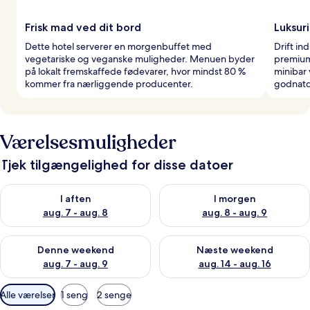
Frisk mad ved dit bord
Luksur
Dette hotel serverer en morgenbuffet med
Drift in
vegetariske og veganske muligheder. Menuen byder
premium
på lokalt fremskaffede fødevarer, hvor mindst 80 %
minibar 
kommer fra nærliggende producenter.
godnatd
Værelsesmuligheder
Tjek tilgængelighed for disse datoer
Tjek tilgængelighed for i aften aug. 7 - aug. 8
Tjek tilgængelighed for i morg
I aften
I morgen
aug. 7 - aug. 8
aug. 8 - aug. 9
Tjek tilgængelighed for denne weekend aug. 7 - aug. 9
Tjek tilgængelighed for næste
Denne weekend
Næste weekend
aug. 7 - aug. 9
aug. 14 - aug. 16
Tilgængelige
Alle værelser
1 seng
2 senge
filtre