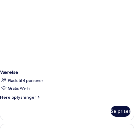
Værelse
Plads til 4 personer
Gratis Wi-Fi
Flere
Flere oplysninger
oplysninger
om
Se priser
Værelse