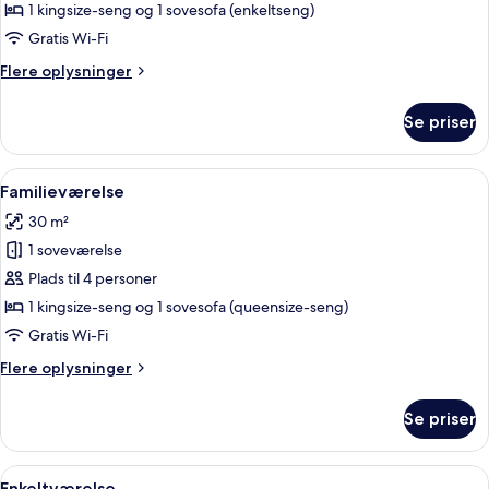
1 kingsize-seng og 1 sovesofa (enkeltseng)
Gratis Wi-Fi
Flere
Flere oplysninger
oplysninger
om
Se priser
Superior-
dobbeltværelse
Indlæs
Et hotelværelse med en stor seng, et s
10
Familieværelse
alle
30 m²
billeder
1 soveværelse
af
Familieværelse
Plads til 4 personer
1 kingsize-seng og 1 sovesofa (queensize-seng)
Gratis Wi-Fi
Flere
Flere oplysninger
oplysninger
om
Se priser
Familieværelse
Indlæs
Et hotelværelse med seng, skrivebord, st
5
Enkeltværelse