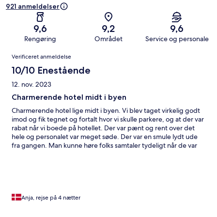
921 anmeldelser
9,6
9,2
9,6
Rengøring
Området
Service og personale
Anmeldelser
Verificeret anmeldelse
10/10 Enestående
12. nov. 2023
Charmerende hotel midt i byen
Charmerende hotel lige midt i byen. Vi blev taget virkelig godt
imod og fik tegnet og fortalt hvor vi skulle parkere, og at der var
rabat når vi boede på hotellet. Der var pænt og rent over det
hele og personalet var meget søde. Der var en smule lydt ude
fra gangen. Man kunne høre folks samtaler tydeligt når de var
de var udenfor døren, men ikke noget der gjorde opholdet
dårligt. Man befinder sig lige inde midt i byen, så der er ikke
langt til de første seværdigheder og man kan opleve meget
bare ved at gå. Vi kommer helt sikkert igen. Det var en skøn
ferie.
Anja, rejse på 4 nætter