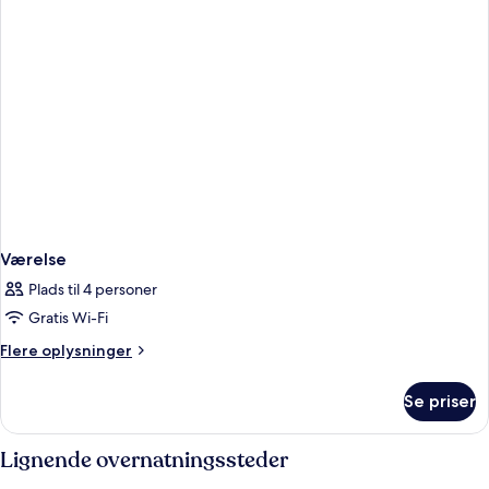
Værelse
Plads til 4 personer
Gratis Wi-Fi
Flere
Flere oplysninger
oplysninger
om
Se priser
Værelse
Lignende overnatningssteder