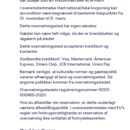
der udlejer som en virksomhed eller et erhverv.
I overensstemmelse med national/lokal lovgivning kan
aircondition være begrænset til bestemte tidspunkter fra
01. november til 31. marts.
Dette overnatningssted har ingen elevator.
Gæster kan være helt rolige, da der er brandslukker og
røgalarm på stedet.
Dette overnatningssted accepterer kreditkort og
kontanter.
Godkendte kreditkort: Visa, Mastercard, American
Express, Diners Club, JCB International, Union Pay
Bemærk venligst, at kulturelle normer og gæstepolitik
varierer afhængigt af land og overnatningssted. De
angivne politikker kommer fra overnatningsstedet.
Overnatningsstedets registreringsnummer 50101-
000455-2020
Hvis du afbestiller din reservation, er dette underlagt
værtens afbestillingspolitik. I overensstemmelse med EU's
regler om forbrugerrettigheder er reservation af
overnatning ikke omfattet af fortrydelsesretten.