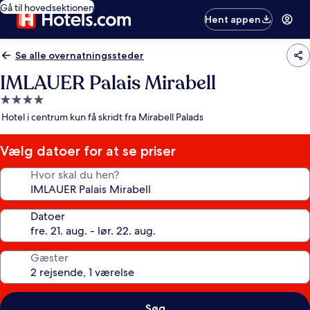
Gå til hovedsektionen
Hent appen
Se alle overnatningssteder
IMLAUER Palais Mirabell
4.0-
stjernet
Hotel i centrum kun få skridt fra Mirabell Palads
overnatningssted
Vælg datoer for at se priser
Hvor skal du hen?
Datoer
Gæster
Søg