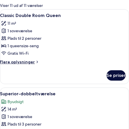
for
Viser 11 ud af 11 værelser
værelser
Indlæs
Et hotelværelse med en dobbeltseng, 
5
Classic Double Room Queen
alle
11 m²
billeder
1 soveværelse
af
Classic
Plads til 2 personer
Double
1 queensize-seng
Room
Gratis Wi-Fi
Queen
Flere
Flere oplysninger
oplysninger
om
Se priser
Classic
Double
Room
Indlæs
Et hotelværelse med en seng, et skriv
8
Queen
Superior-dobbeltværelse
alle
Byudsigt
billeder
14 m²
af
Superior-
1 soveværelse
dobbeltværelse
Plads til 3 personer