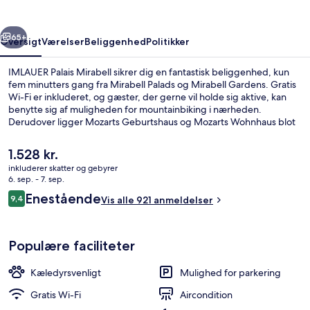
rige
Næste
65+
Oversigt
Værelser
Beliggenhed
Politikker
IMLAUER Palais Mirabell sikrer dig en fantastisk beliggenhed, kun
fem minutters gang fra Mirabell Palads og Mirabell Gardens. Gratis
Wi-Fi er inkluderet, og gæster, der gerne vil holde sig aktive, kan
benytte sig af muligheden for mountainbiking i nærheden.
Derudover ligger Mozarts Geburtshaus og Mozarts Wohnhaus blot
10 minutters gang væk. Stedets hjælpsomme personale og
morgenmad får rigtig gode bedømmelser fra rejsende.
Den
1.528 kr.
nuværende
inkluderer skatter og gebyrer
pris
6. sep. - 7. sep.
Overnatningsstedets facade
er
Anmeldelser
Enestående
9,4
Vis alle 921 anmeldelser
1.528 kr.
9,4 ud af 10.
Populære faciliteter
Kæledyrsvenligt
Mulighed for parkering
Gratis Wi-Fi
Aircondition