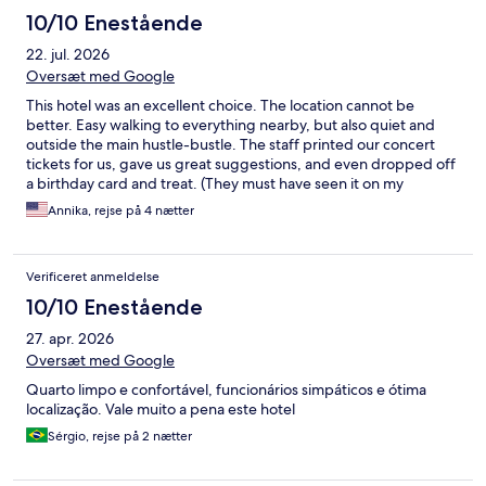
10/10 Enestående
22. jul. 2026
Oversæt med Google
This hotel was an excellent choice. The location cannot be
better. Easy walking to everything nearby, but also quiet and
outside the main hustle-bustle. The staff printed our concert
tickets for us, gave us great suggestions, and even dropped off
a birthday card and treat. (They must have seen it on my
passport.) We're not big breakfast eaters, and the Backwerk
Annika, rejse på 4 nætter
across the street was perfect for a quick pastry or yogurt and
cappuccino.
Verificeret anmeldelse
10/10 Enestående
27. apr. 2026
Oversæt med Google
Quarto limpo e confortável, funcionários simpáticos e ótima
localização. Vale muito a pena este hotel
Sérgio, rejse på 2 nætter