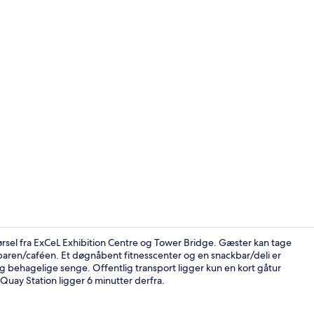
Siddeområde
rsel fra ExCeL Exhibition Centre og Tower Bridge. Gæster kan tage
ffebaren/caféen. Et døgnåbent fitnesscenter og en snackbar/deli er
 behagelige senge. Offentlig transport ligger kun en kort gåtur
Reception
Quay Station ligger 6 minutter derfra.