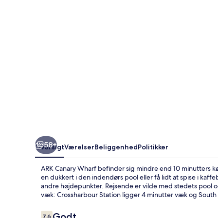
58+
Oversigt
Værelser
Beliggenhed
Politikker
ARK Canary Wharf befinder sig mindre end 10 minutters kø
en dukkert i den indendørs pool eller få lidt at spise i ka
andre højdepunkter. Rejsende er vilde med stedets pool og
væk: Crossharbour Station ligger 4 minutter væk og South 
Anmeldelser
Godt
7,6