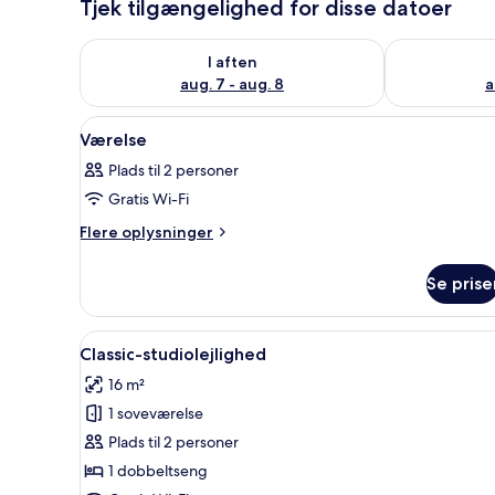
Tjek tilgængelighed for disse datoer
Tjek tilgængelighed for i aften aug. 7 - aug. 8
Tjek tilgænge
I aften
aug. 7 - aug. 8
a
Indlæs
Et moderne værelse med seng, 
13
Værelse
alle
Plads til 2 personer
billeder
Gratis Wi-Fi
af
Værelse
Flere
Flere oplysninger
oplysninger
om
Se prise
Værelse
Indlæs
Et moderne værelse med et tek
15
Classic-studiolejlighed
alle
16 m²
billeder
1 soveværelse
af
Classic-
Plads til 2 personer
studiolejlighed
1 dobbeltseng