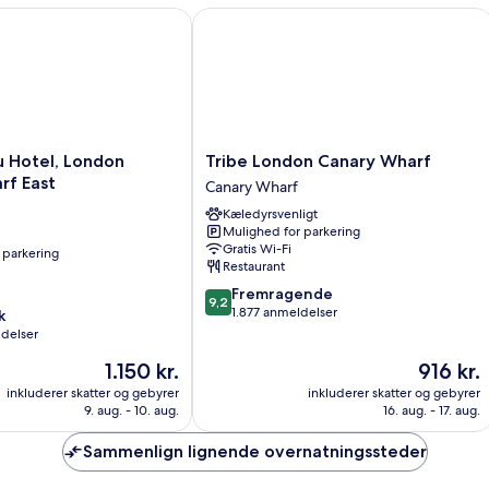
Hotel, London Canary Wharf East
Tribe London Canary Wharf
Tribe
u Hotel, London
Tribe London Canary Wharf
London
rf East
Canary Wharf
Canary
Kæledyrsvenligt
Wharf
Mulighed for parkering
Canary
Gratis Wi-Fi
 parkering
Wharf
Restaurant
9.2
Fremragende
9,2
ud
1.877 anmeldelser
k
af
ldelser
10,
Prisen
Prisen
1.150 kr.
916 kr.
Fremragende,
er
er
1.877
inkluderer skatter og gebyrer
inkluderer skatter og gebyrer
1.150 kr.
916 kr.
anmeldelser
9. aug. - 10. aug.
16. aug. - 17. aug.
Sammenlign lignende overnatningssteder