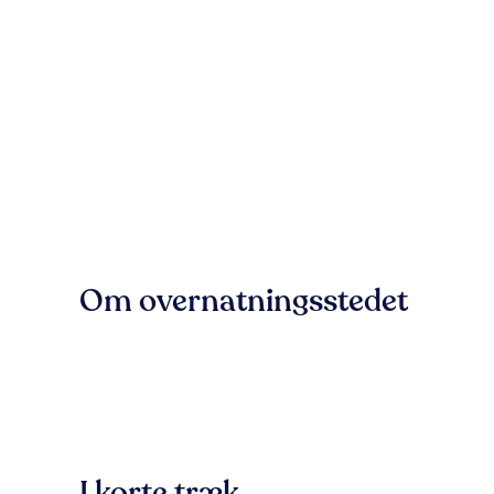
Om overnatningsstedet
I korte træk