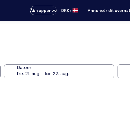
•
Åbn appen
DKK
Annoncér dit overna
Datoer