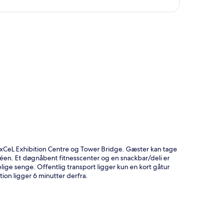
t
ExCeL Exhibition Centre og Tower Bridge. Gæster kan tage
caféen. Et døgnåbent fitnesscenter og en snackbar/deli er
ge senge. Offentlig transport ligger kun en kort gåtur
ion ligger 6 minutter derfra.