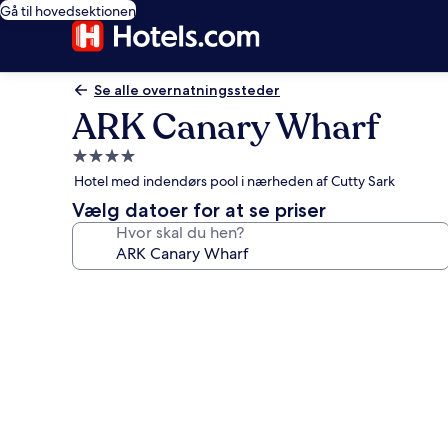
Gå til hovedsektionen
Se alle overnatningssteder
ARK Canary Wharf
4.0-
stjernet
Hotel med indendørs pool i nærheden af Cutty Sark
overnatningssted
Vælg datoer for at se priser
Hvor skal du hen?
Billedgalleri
for
ARK
Canary
Wharf