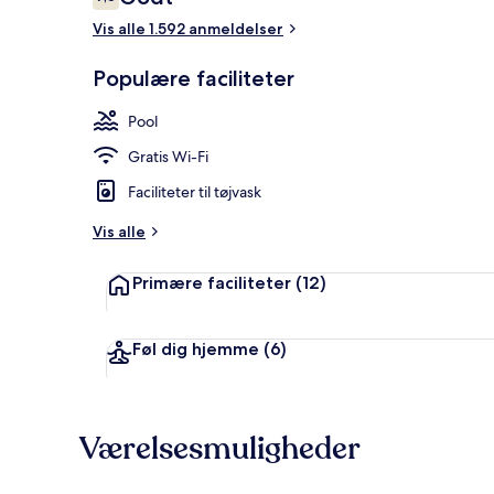
7,6 ud af 10.
Vis alle 1.592 anmeldelser
Fitnesslokale
Populære faciliteter
Pool
Gratis Wi-Fi
Faciliteter til tøjvask
Vis alle
Primære faciliteter
(12)
Føl dig hjemme
(6)
Værelsesmuligheder