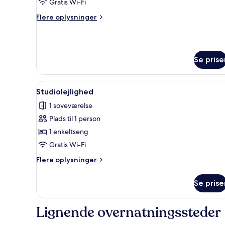
Gratis Wi-Fi
Flere
Flere oplysninger
oplysninger
om
Classic-
studiolejlighed
Se prise
Indlæs
Et moderne soveværelse med en 
1
Studiolejlighed
alle
1 soveværelse
billeder
Plads til 1 person
af
Studiolejlighed
1 enkeltseng
Gratis Wi-Fi
Flere
Flere oplysninger
oplysninger
om
Se prise
Studiolejlighed
Lignende overnatningssteder