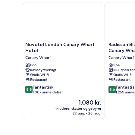
Novotel London Canary Wharf Hotel
Radisson Blu 
Novotel
Radisson
Novotel London Canary Wharf
Radisson Bl
London
Blu
Hotel
Canary Wha
Canary
Hotel,
Canary Wharf
Canary Wharf
Wharf
London
Hotel
Pool
Canary
Spa
Kæledyrsvenligt
Mulighed for
Canary
Wharf
Gratis Wi-Fi
Gratis Wi-Fi
Wharf
East
Restaurant
Restaurant
Canary
8.8
8.6
Fantastisk
Wharf
Fantastis
8,8
8,6
ud
ud
1.007 anmeldelser
1.255 anme
af
af
Prisen
1.080 kr.
10,
10,
er
Fantastisk,
Fantastisk,
inkluderer skatter og gebyrer
1.080 kr.
27. aug. - 28. aug.
1.007
1.255
anmeldelser
anmeldelser