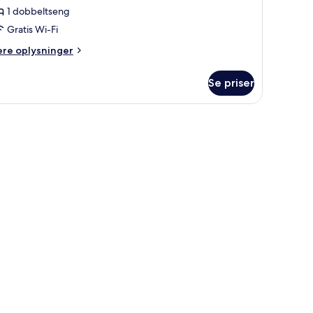
1 dobbeltseng
Gratis Wi-Fi
ere
ere oplysninger
lysninger
m
Se priser
ne
edroom
at