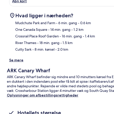
Åbn kort
Hvad ligger i nærheden?
Mudchute Park and Farm
- 6 min. gang
- 0.6 km
One Canada Square
- 14 min. gang
- 1.2 km
Kor
Crossrail Place Roof Garden
- 16 min. gang
- 1.4 km
River Thames
- 18 min. gang
- 1.5 km
Cutty Sark
- 8 min. kørsel
- 2.0 km
Se mere
ARK Canary Wharf
ARK Canary Wharf befinder sig mindre end 10 minutters kørsel fra 
en dukkert i den indendørs pool eller få lidt at spise i kaffebaren/
andre højdepunkter. Rejsende er vilde med stedets pool og behageli
væk: Crossharbour Station ligger 4 minutter væk og South Quay Stat
Oplysninger om afbestillingsrettigheder
Hotellets størrelse