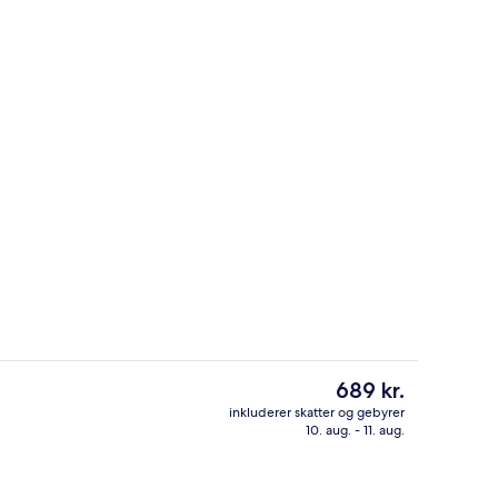
 i lobbyen
Indendørs pool
Den
689 kr.
nuværende
inkluderer skatter og gebyrer
pris
10. aug. - 11. aug.
Lobby
er
689 kr.