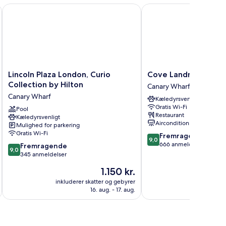
Lincoln Plaza London, Curio Collection by Hilton
Cove Landmark Pinnacl
Lincoln
Cove
Lincoln Plaza London, Curio
Cove Landmark Pinn
Plaza
Landmark
Collection by Hilton
Canary Wharf
London,
Pinnacle
Canary Wharf
Kæledyrsvenligt
Curio
Canary
Gratis Wi-Fi
Collection
Pool
Wharf
Restaurant
Kæledyrsvenligt
by
Aircondition
Mulighed for parkering
Hilton
Gratis Wi-Fi
9.0
Fremragende
Canary
9,0
ud
666 anmeldelser
9.0
Wharf
Fremragende
9,0
af
ud
345 anmeldelser
10,
af
Prisen
1.150 kr.
Fremragende,
10,
er
666
Fremragende,
inkluderer skatter og gebyrer
inkluderer 
1.150 kr.
anmeldelser
16. aug. - 17. aug.
345
anmeldelser