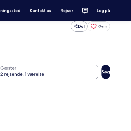
tningssted
Kontakt os
Rejser
Log på
Del
Gem
Gæster
Søg